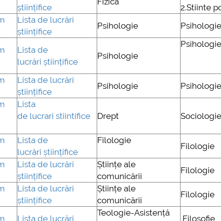
Fizică
științifice
2.Stiinte p
mai multe informatii...
um
Lista de lucrări
Consultare publ
Psihologie
Psihologi
științifice
UNSTPB Având în
Psihologi
prevederile Legii
um
Lista de
Psihologie
Învățământului Su
lucrări științifice
în spiritul transpa
decizionale și as
um
Lista de lucrări
Psihologie
Psihologi
responsabi...
științifice
um
Lista
mai m
de lucrari stiintifice
Drept
Sociologi
um
Lista de
Filologie
Filologie
lucrări științifice
um
Lista de lucrări
Științe ale
Filologie
științifice
comunicării
um
Lista de lucrări
Științe ale
Filologie
științifice
comunicării
Teologie-Asistență
um
Lista de lucrări
Filosofie