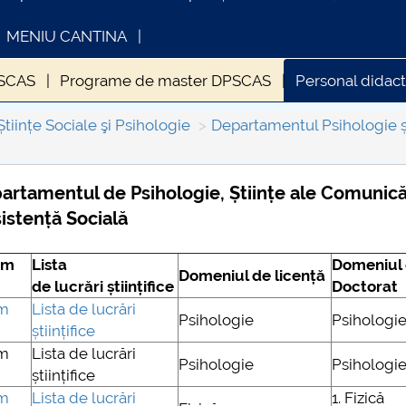
MENIU CANTINA
PSCAS
Programe de master DPSCAS
Personal didac
e de studii DPSCAS
Organizare practică studenți DPSC
Științe Sociale şi Psihologie
Departamentul Psihologie și 
artamentul de Psihologie, Științe ale Comunicăr
istență Socială
INFORMATII ACTE STUDII
CARTA_UNSTPB 
Consultare publ
um
Lista
Domeniul
Domeniul de licență
de lucrări științifice
Doctorat
um
Lista de lucrări
Psihologie
Psihologi
științifice
um
Lista de lucrări
Psihologie
Psihologi
științifice
um
Lista de lucrări
1. Fizică