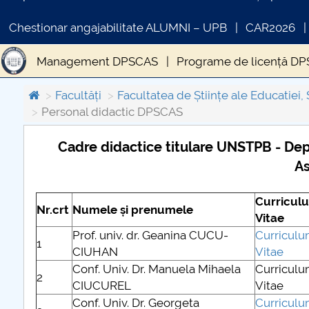
Chestionar angajabilitate ALUMNI – UPB
CAR2026
Management DPSCAS
Programe de licență D
Îndrumători grupe, practică, coordonare program
Facultăți
Facultatea de Științe ale Educatiei, 
Personal didactic DPSCAS
Cadre didactice titulare UNSTPB - Dep
As
COMUNICAT DE PRESA
PRIMSTUD 26.03.2026
Curricul
Nr.crt
Numele și prenumele
Vitae
Prof. univ. dr. Geanina CUCU-
Curricul
1
CIUHAN
Vitae
Conf. Univ. Dr. Manuela Mihaela
Curricul
2
CIUCUREL
Vitae
Conf. Univ. Dr. Georgeta
Curricul