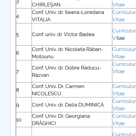
3
CHIRLEȘAN
Vitae
Conf. Univ. dr. Ileana-Loredana
Curricul
COMUNICAT Eveniment de
4
VITALIA
Vitae
informare și promovare a
ofertei educaționale
Curricul
5
Conf. univ. dr. Victor Badea
universitare la Colegiul
Vi
tae
Teoretic „Ion Cantacuzino”
Piteşti 26.03.2026
Conf. Univ. dr. Nicoleta Răban-
Curricul
6
COMUNICAT Eveniment de
Motounu
Vitae
informare �...
Curricul
Conf. Univ. dr. Dobre Răducu-
7
Vitae
Răzvan
mai multe informatii...
Conf. Univ. Dr. Carmen
Curricul
8
NICOLESCU
Vitae
Curricul
9
Conf. Univ. dr. Delia DUMINICĂ
Vitae
Conf. Univ. Dr. Georgiana
Curricul
10
DRĂGHICI
Vitae
Curricul