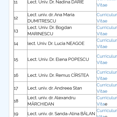
11
Lect. Univ. Dr. Nadina DARIE
Vitae
Lect .univ. dr. Ana Maria
Curricul
12
DUMITRESCU
Vitae
Lect. Univ. Dr. Bogdan
Curricul
13
MARINESCU
Vitae
Curricul
14
lect. Univ. Dr. Lucia NEAGOE
Vitae
Curricul
15
Lect. Univ. Dr. Elena POPESCU
Vitae
Curricul
16
Lect. Univ. Dr. Remus CÎRSTEA
Vitae
Curricul
17
Lect. univ. dr. Andreea Stan
Vitae
Lect. univ. dr. Alexandru
Curricul
18
MĂRCHIDAN
Vita
e
Curricul
19
Lect. univ. dr. Sanda-Alina BĂLAN
Vita
e