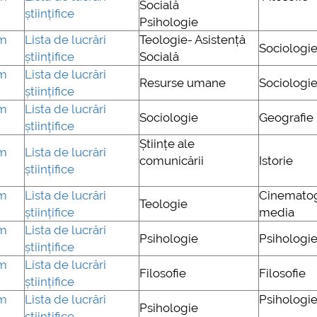
Socială
științifice
Psihologie
um
Lista de lucrări
Teologie- Asistență
Sociologi
științifice
Socială
um
Lista de lucrări
Resurse umane
Sociologi
științifice
um
Lista de lucrări
Sociologie
Geografie
științifice
Științe ale
um
Lista de lucrări
comunicării
Istorie
științifice
um
L
ista de lucrări
Cinematogr
Teologie
științifice
media
um
Lista de lucrări
Psihologie
Psihologi
științifice
um
Lista de lucrări
Filosofie
Filosofie
științifice
um
Lista de lucrări
Psihologi
Psihologie
științifice