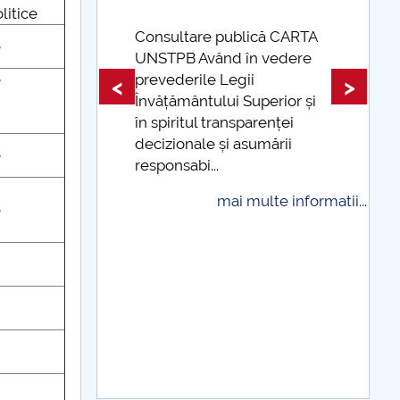
olitice
ică CARTA
e
 vedere
Taxe de școlarizare
e
indexate Taxele se pot plăti
<
>
perior și
și cu cardul
renței
mai multe informatii...
umării
e
ulte informatii...
e