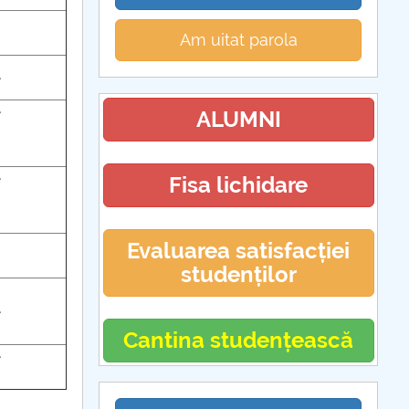
Am uitat parola
e
e
ALUMNI
e
Fisa lichidare
Evaluarea satisfacției
studenților
e
Cantina studențească
e