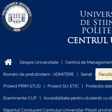
Univer
de Știi
POLIT
CENTRUL U
Despre Universitate
Centrul de Management 
Români de pretutindeni - ADMITERE
Senat
Facultă
Proiect PRIM STUD
Proiect SU-ETIC
Protecția dat
Evenimente CUP
Accesibilitate pentru studenții cu di
Raportul Conducerii Centrului Universitar Pitești priv