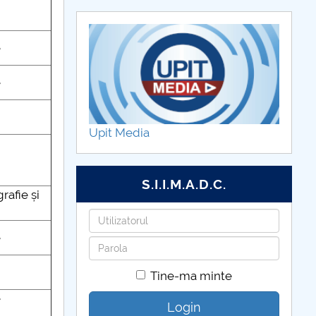
e
e
Upit Media
S.I.I.M.A.D.C.
afie și
Utilizatorul
e
Parola
Tine-ma minte
e
Login