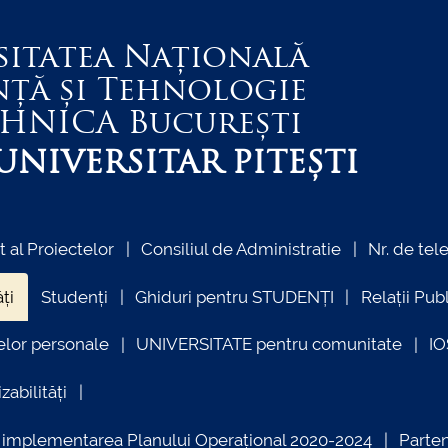
sitatea Națională
nță și Tehnologie
EHNICA
București
NIVERSITAR PITEȘTI
al Proiectelor
Consiliul de Administratie
Nr. de tel
ți
Studenți
Ghiduri pentru STUDENȚI
Relații Pub
elor personale
UNIVERSITATE pentru comunitate
I
zabilități
ind implementarea Planului Operațional 2020-2024
Parte