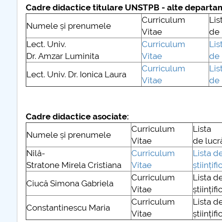
Cadre didactice titulare UNSTPB - alte depart
Curriculum
Lis
Numele și prenumele
Vitae
de 
Lect. Univ.
Curriculum
Lis
Dr. Amzar Luminita
Vitae
de 
Curriculum
Lis
Lect. Univ. Dr. Ionica Laura
Vitae
de 
Cadre didactice asociate:
Curriculum
Lista
Numele și prenumele
Vitae
de lucră
Nilă-
Curriculum
Lista de
Stratone Mirela Cristiana
Vitae
științifi
Curriculum
Lista de
Ciucă Simona Gabriela
Vitae
științif
Curriculum
Lista de
Constantinescu Maria
Vitae
științif