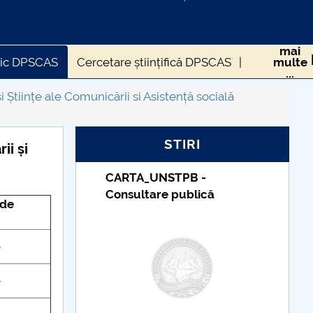
mai
tic DPSCAS
Cercetare științifică DPSCAS
multe
...
AS
Evenimente DPSCAS
Științe ale Comunicării si Asistență socială
STIRI
ii și
-
Taxe de școlarizare
ică
indexate – Centrul
 de
Universitar Pitești
e
e