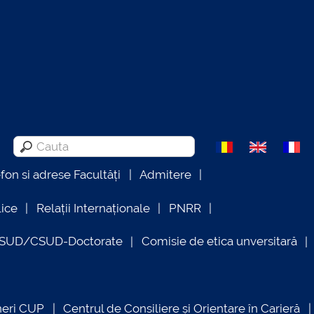
efon si adrese Facultăți
Admitere
lice
Relații Internaționale
PNRR
OSUD/CSUD-Doctorate
Comisie de etica unversitară
neri CUP
Centrul de Consiliere și Orientare în Carieră