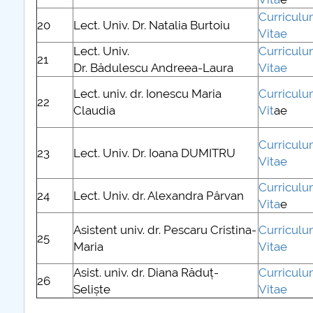
Curricul
20
Lect. Univ. Dr. Natalia Burtoiu
Vitae
Lect. Univ.
Curricul
21
Dr. Bădulescu Andreea-Laura
Vitae
Lect. univ. dr. Ionescu Maria
Curricul
22
Claudia
Vit
ae
Curricul
23
Lect. Univ. Dr. Ioana DUMITRU
Vitae
Curricul
24
Lect. Univ. dr. Alexandra Pârvan
Vita
e
Asistent univ. dr. Pescaru Cristina-
Curricul
25
Maria
Vitae
Asist. univ. dr. Diana Răduț-
Curricul
26
Seliște
Vitae