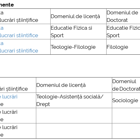
amente
ta
Domeniul de
Domeniul de licență
lucrări științifice
Doctorat
ta
Educatie Fizica si
Educatie Fizic
lucrari stiintifice
Sport
Sport
ta
Teologie-Filologie
Filologie
lucrari stiintifice
Domeniul
Domeniul de licență
ri științifice
de Doctora
 lucrări
Teologie-Asistență socială/
Sociologie
c
e
Drept
 lucrări
ice
 lucrări
ice