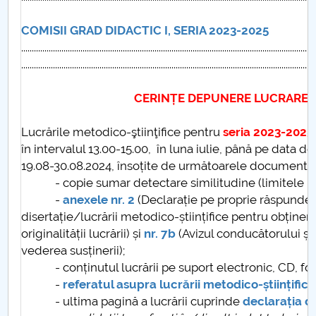
COMISII GRAD DIDACTIC I, SERIA 2023-2025
...........................................................................................................................................
...........................................................................................................................................
CERINȚE DEPUNERE LUCRARE M
Lucrările metodico-ştiinţifice pentru
seria 2023-2025
în intervalul 13.00-15.00, în luna iulie, până pe data d
19.08-30.08.2024, însoțite de următoarele documente
- copie sumar detectare similitudine (limitele maxi
-
anexele nr. 2
(Declarație pe proprie răspunder
disertație/lucrării metodico-științifice pentru obținere
originalității lucrării) și
nr. 7b
(Avizul conducătorului ști
vederea susținerii);
- conținutul lucrării pe suport electronic, CD, fo
-
referatul asupra lucrării metodico-științifice
- ultima pagină a lucrării cuprinde
declarația d