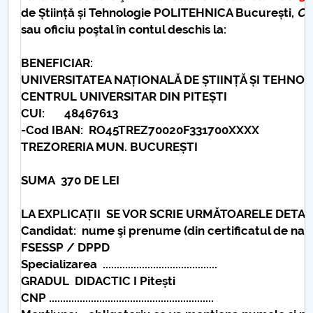
de Știință și Tehnologie POLITEHNICA București
,
Ce
sau oficiu poştal în contul deschis la:
BENEFICIAR:
UNIVERSITATEA NAȚIONALĂ DE ȘTIINȚĂ ȘI TEHNO
CENTRUL UNIVERSITAR DIN PITEȘTI
CUI: 48467613
-Cod IBAN:
RO45TREZ70020F331700XXXX
TREZORERIA MUN. BUCUREȘTI
SUMA
370
DE
LEI
LA EXPLICAȚII SE VOR SCRIE URMĂTOARELE DETALI
Candidat: nume şi prenume (din certificatul de naștere)...
FSESSP / DPPD
Specializarea .........................................
GRADUL DIDACTIC I Pitești
CNP ...................................................
........