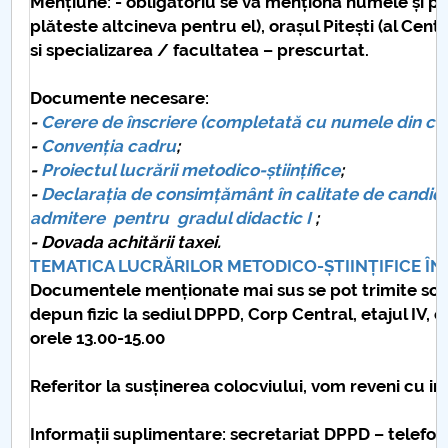
Mențiune: - obligatoriu se va menționa numele și p
plăteste altcineva pentru el), orașul Pitești (al Cent
si specializarea / facultatea – prescurtat.
Documente necesare:
-
Cerere de înscriere (
completată cu numele din cert
-
Convenția cadru
;
-
Proiectul lucrării metodico-științifice
;
-
Declarația de consimțământ
în calitate de candi
admitere
pentru gradul didactic I
;
- Dovada achitării taxei.
TEMATICA LUCRĂRILOR METODICO-ȘTIINȚIFICE ÎN V
Documentele menționate mai sus se pot trimite sca
depun fizic la sediul DPPD, Corp Central, etajul IV, ca
orele 13.00-15.00
Referitor la susținerea colocviului, vom reveni cu in
Informații suplimentare: secretariat DPPD – telefon