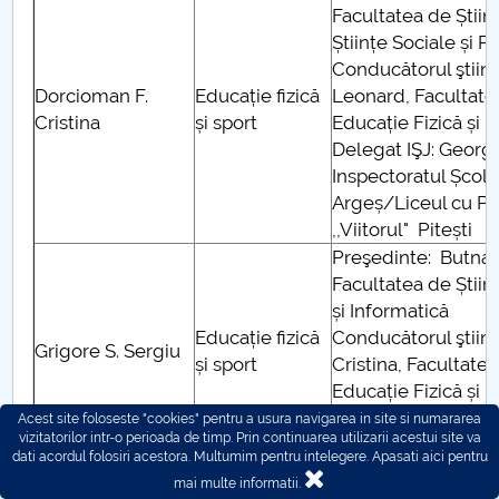
Facultatea de Știin
Științe Sociale și P
Conducătorul ştiinţ
Dorcioman F.
Educație fizică
Leonard, Facultatea
Cristina
și sport
Educație Fizică și 
Delegat IŞJ: Geor
Inspectoratul Școl
Argeș/Liceul cu P
,,Viitorul" Pitești
Preşedinte: Butnar
Facultatea de Știin
și Informatică
Educație fizică
Conducătorul ştiinţi
Grigore S. Sergiu
și sport
Cristina, Facultatea
Educație Fizică și 
Delegat IŞJ: Mazil
Acest site foloseste "cookies" pentru a usura navigarea in site si numararea
vizitatorilor intr-o perioada de timp. Prin continuarea utilizarii acestui site va
Școala Gimnazială 
dati acordul folosiri acestora. Multumim pentru intelegere.
Apasati aici pentru
Preşedinte: Dumitr
mai multe informatii.