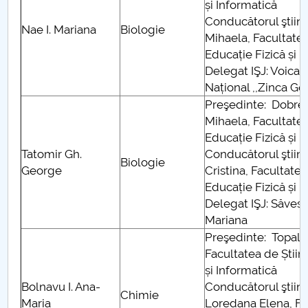
și Informatică
Conducătorul ştiinţi
Nae I. Mariana
Biologie
Mihaela, Facultatea
Educație Fizică și 
Delegat IŞJ: Voica 
Național ,,Zinca Gol
Preşedinte: Dobre
Mihaela, Facultatea
Educație Fizică și 
Tatomir Gh.
Conducătorul ştiinţi
Biologie
George
Cristina, Facultatea
Educație Fizică și 
Delegat IŞJ: Săves
Mariana
Preşedinte: Topal
Facultatea de Știin
și Informatică
Bolnavu I. Ana-
Conducătorul ştiinţi
Chimie
Maria
Loredana Elena, Fac