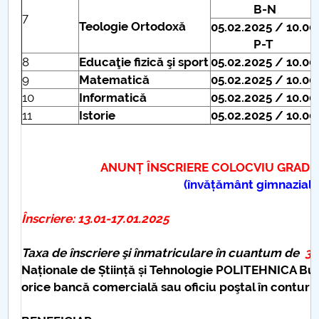
B-N
7
Teologie Ortodoxă
05.02.2025 / 10.00
P-T
8
Educaţie fizică şi sport
05.02.2025 / 10.00
9
Matematică
05.02.2025 / 10.00
10
Informatică
05.02.2025 / 10.00
11
Istorie
05.02.2025 / 10.00
ANUNȚ ÎNSCRIERE COLOCVIU GRAD DIDAC
(învățământ gimnazial și
Înscriere:
13.01-17.01.2025
Taxa de înscriere şi înmatriculare în cuantum de
35
Naționale de Știință și Tehnologie POLITEHNICA Bu
orice bancă comercială sau oficiu poştal în conturil