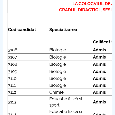
LA COLOCVIUL DE ADMI
GRADUL DIDACTIC I, SESIUNEA 
PNRR
Proiect PRIM STUD
Cod candidat
Specializarea
Proiect SU-ETIC
Calificativ
Protecția datelor personale
3106
Biologie
Admis
3107
Biologie
Admis
UNIVERSITATE pentru comunitate
3108
Biologie
Admis
3109
Biologie
Admis
IOSUD/CSUD-Doctorate
3110
Biologie
Admis
3111
Biologie
Admis
Comisie de etica unversitară
3112
Chimie
Admis
Evenimente CUP
Educație fizică și
3113
Admis
sport
Accesibilitate pentru studenții cu dizabilități
Educație fizică și
3114
Admis