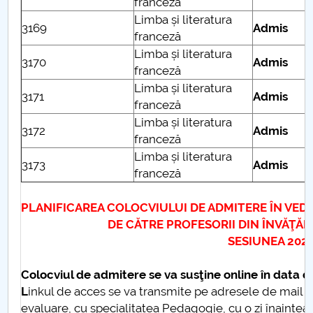
franceză
Limba și literatura
3169
Admis
franceză
Limba și literatura
3170
Admis
franceză
Limba și literatura
3171
Admis
franceză
Limba și literatura
3172
Admis
franceză
Limba și literatura
3173
Admis
franceză
PLANIFICAREA COLOCVIULUI DE ADMITERE ÎN VEDE
DE CĂTRE PROFESORII DIN ÎNVĂŢĂMÂNT
SESIUNEA 2026-20
Colocviul de admitere se va susţine online în data 
L
inkul de acces se va transmite pe adresele de mail ale
evaluare, cu specialitatea Pedagogie, cu o zi înaintea 