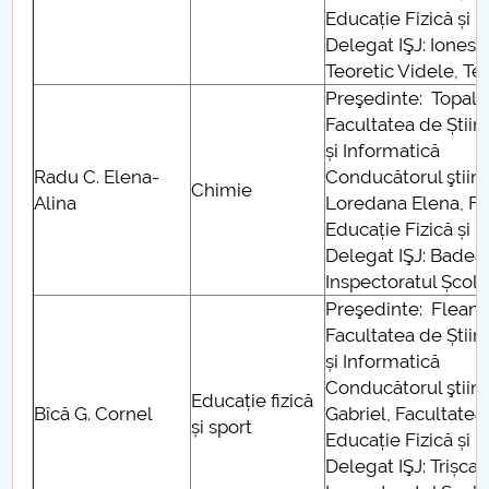
Educație Fizică și 
Delegat IŞJ: Ionesc
Teoretic Videle, T
Preşedinte: Topal
Facultatea de Știin
și Informatică
Radu C. Elena-
Conducătorul ştiinţi
Chimie
Alina
Loredana Elena, Fac
Educație Fizică și 
Delegat IŞJ: Badea 
Inspectoratul Școl
Preşedinte: Flean
Facultatea de Știin
și Informatică
Conducătorul ştiinţ
Educație fizică
Bîcă G. Cornel
Gabriel, Facultatea 
și sport
Educație Fizică și 
Delegat IŞJ: Trișcaș