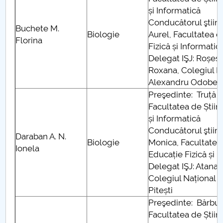
și Informatică
Conducătorul ştiinţ
Buchete M.
Biologie
Aurel, Facultatea d
Florina
Fizică și Informatic
Delegat IŞJ: Roșes
Roxana, Colegiul Na
Alexandru Odobescu
Preşedinte: Truță A
Facultatea de Știin
și Informatică
Conducătorul ştiinţ
Daraban A. N.
Biologie
Monica, Facultatea 
Ionela
Educație Fizică și 
Delegat IŞJ: Atanas
Colegiul Național ,,I
Pitești
Preşedinte: Bărbu
Facultatea de Știin