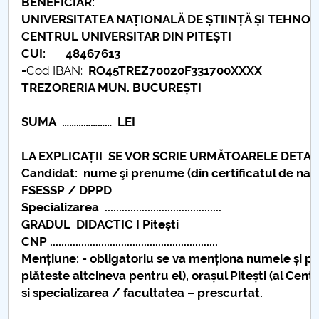
BENEFICIAR:
UNIVERSITATEA NAȚIONALĂ DE ȘTIINȚĂ ȘI TEHNO
CENTRUL UNIVERSITAR DIN PITEȘTI
CUI: 48467613
-
Cod IBAN:
RO45TREZ70020F331700XXXX
TREZORERIA MUN. BUCUREȘTI
SUMA ………………… LEI
LA EXPLICAȚII SE VOR SCRIE URMĂTOARELE DETALI
Candidat: nume şi prenume (din certificatul de naștere)...
FSESSP / DPPD
Specializarea .........................................
GRADUL DIDACTIC I Pitești
CNP ...................................................
........
Mențiune: - obligatoriu se va menționa numele și p
plăteste altcineva pentru el), orașul Pitești (al Cent
si specializarea / facultatea – prescurtat.