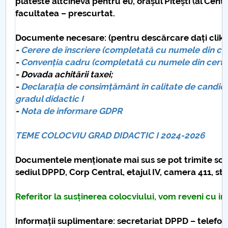
plăteste altcineva pentru el), orașul Pitești (al Cent
facultatea – prescurtat.
Documente necesare: (pentru descărcare dați clik p
-
Cerere de înscriere (
completată cu numele din cert
-
Convenția cadru (
completată cu numele din certif
- Dovada achitării taxei;
-
Declarația de consimțământ
în calitate de candi
gradul didactic I
-
Nota de informare GDPR
TEME COLOCVIU GRAD DIDACTIC I 2024-2026
Documentele menționate mai sus se pot trimite sca
sediul DPPD, Corp Central, etajul IV, camera 411, str. 
Referitor la susținerea colocviului, vom reveni cu in
Informații suplimentare: secretariat DPPD – telefon