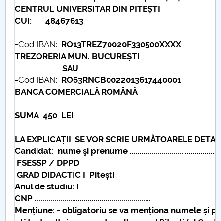
CENTRUL UNIVERSITAR DIN PITEȘTI
CUI: 48467613
-
Cod IBAN:
RO13TREZ70020F330500XXXX
TREZORERIA MUN. BUCUREȘTI
SAU
-
Cod IBAN:
RO63RNCB0022013617440001
BANCA COMERCIALĂ ROMÂNĂ
SUMA 450 LEI
LA EXPLICAȚII SE VOR SCRIE URMĂTOARELE DETALI
Candidat: nume şi prenume ...................................................
FSESSP / DPPD
GRAD DIDACTIC I Pitești
Anul de studiu: I
CNP ...................................................
........
Mențiune: - obligatoriu se va menționa numele și pr