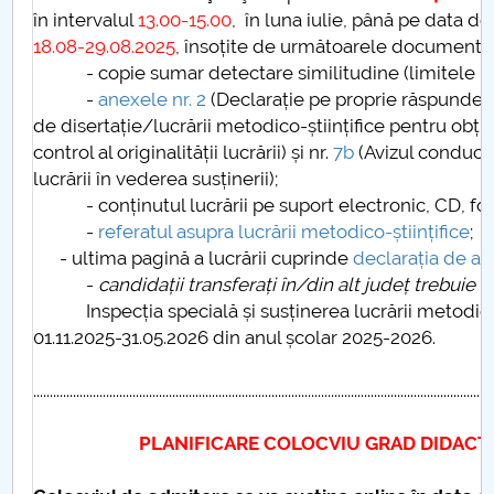
în intervalul
13.00-15.00
, în luna iulie, până pe data d
18.08-29.08.2025
, însoțite de următoarele documente
- copie sumar detectare similitudine (limitele maxi
-
anexele nr. 2
(Declarație pe proprie răspundere
de disertație/lucrării metodico-științifice pentru obțin
control al originalității lucrării) și nr.
7b
(Avizul conducă
lucrării în vederea susținerii);
- conținutul lucrării pe suport electronic, CD, fo
-
referatul asupra lucrării metodico-științifice
;
- ultima pagină a lucrării cuprinde
declarația de au
-
candidații transferați în/din alt județ trebuie 
Inspecția specială și susținerea lucrării metodico-ș
01.11.2025-31.05.2026 din anul școlar 2025-2026.
...........................................................................................................................................
PLANIFICARE COLOCVIU GRAD DIDACTIC I