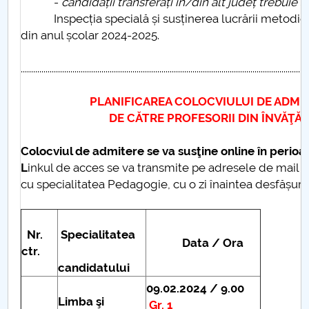
-
candidații transferați în/din alt județ trebuie 
Inspecția specială și susținerea lucrării metodico-ș
din anul școlar 2024-2025.
...........................................................................................................................................
PLANIFICAREA COLOCVIULUI DE ADMITERE ÎN
DE CĂTRE PROFESORII DIN ÎNVĂŢĂMÂNTUL
Colocviul de admitere se va susţine online în perio
L
inkul de acces se va transmite pe adresele de mail ale
cu specialitatea Pedagogie, cu o zi înaintea desfășurăr
Nr.
Specialitatea
Data / Ora
ctr.
candidatului
09.02.2024 / 9.00
Limba şi
Gr. 1