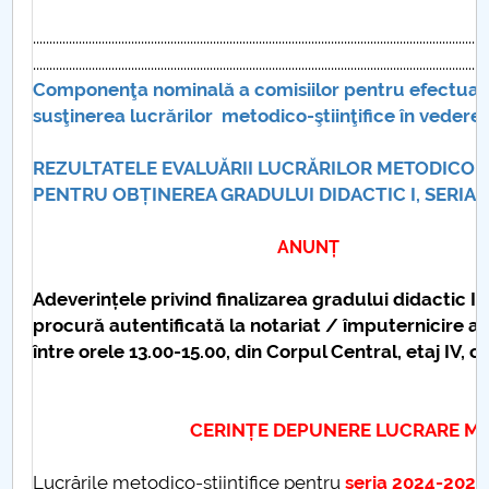
...........................................................................................................................................
...........................................................................................................................................
Componenţa nominală a comisiilor pentru efectuarea
susţinerea lucrărilor metodico-ştiinţifice în vedere
REZULTATELE EVALUĂRII LUCRĂRILOR METODICO-S
PENTRU OBȚINEREA GRADULUI DIDACTIC I, SERIA 2
ANUNȚ
Adeverințele privind finalizarea gradului didactic I 
procură autentificată la notariat / împuternicire av
între orele 13.00-15.00, din Corpul Central, e
CERINȚE DEPUNERE LUCRARE METODI
Lucrările metodico-ştiinţifice pentru
seria 2024-2026