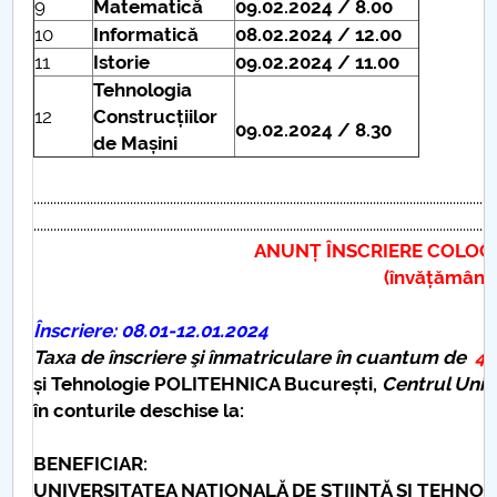
9
Matematică
09.02.2024 / 8.00
10
Informatică
08
.02.2024 / 12.00
11
Istorie
09.02.2024 / 11.00
Tehnologia
12
Construcțiilor
09.02.2024 / 8.30
de Mașini
...........................................................................................................................................
...........................................................................................................................................
ANUNȚ ÎNSCRIERE COLOCVIU GRAD 
(învățământ g
Înscriere: 08.01-12.01.2024
Taxa de înscriere şi înmatriculare în cuantum de
4
și Tehnologie POLITEHNICA București
,
Centrul Unive
în conturile deschise la:
BENEFICIAR:
UNIVERSITATEA NAȚIONALĂ DE ȘTIINȚĂ ȘI TEHNO