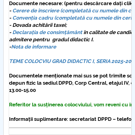
Documente necesare: (pentru descărcare dați clik p
-
Cerere de înscriere (
completată cu numele din cert
-
Convenția cadru (
completată cu numele din certif
- Dovada achitării taxei;
-
Declarația de consimțământ
în calitate de candi
admitere
pentru gradul didactic I
.
-
Nota de informare
TEME COLOCVIU GRAD DIDACTIC I, SERIA 2025-202
Documentele menționate mai sus se pot trimite sca
depun fizic la sediul DPPD, Corp Central, etajul IV, ca
13.00-15.00
Referitor la susținerea colocviului, vom reveni cu in
Informații suplimentare: secretariat DPPD – telefon
...........................................................................................................................................
...........................................................................................................................................