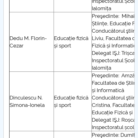
Inspectoratul Școl
Ialomița
Preşedinte: Mihai I
Științe, Educație Fi
Conducătorul ştiinţ
Dedu M. Florin-
Educație fizică
Liviu, Facultatea de
Cezar
și sport
Fizică și Informatic
Delegat IŞJ: Trișcaș
Inspectoratul Școl
Ialomița
Preşedinte: Amzăr 
Facultatea de Știin
și Informatică
Dinculescu N.
Educație fizică
Conducătorul ştiinţi
Simona-Ionela
și sport
Cristina, Facultatea
Educație Fizică și 
Delegat IŞJ: Roșca 
Inspectoratul școla
Preşedinte: Dumitr