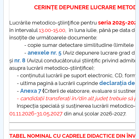
Consiliul de Administratie
CERINȚE DEPUNERE LUCRARE METODIC
Nr. de telefon si adrese Facultăți
seria 2025-202
Lucrările metodico-ştiinţifice pentru
în intervalul
13.00-15.00
, în luna iulie, până pe data d
Admitere
însoțite de următoarele documente:
- copie sumar detectare similitudine (limitele 
Români de pretutindeni - ADMITERE
anexele nr. 5
-
(Aviz depunere lucrare grad did
nr. 8
și
(Avizul conducătorului științific privind admite
Senat
asupra lucrării metodico-științifice);
- conținutul lucrării pe suport electronic, CD, forma
Facultăți
declarația de 
- ultima pagină a lucrării cuprinde
Anexa 7
(
Studenți
-
Criterii de elaborare, evaluare si sustinere
-
candidații transferați în/din alt județ trebuie să 
Inspecția specială și susținerea lucrării metodico-ști
Ghiduri pentru STUDENȚI
01.11.2026-31.05.2027
din anul școlar 2026-2027.
...........................................................................................................................................
Relații Publice
...........................................................................................................................................
TABEL NOMINAL CU CADRELE DIDACTICE
DIN ÎNV
Relații Internaționale