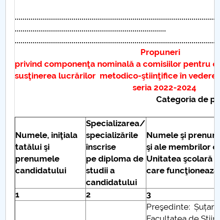
........................................................................................................
.............................................................................
........................................................................................................
Propuneri
privind componenţa nominală a comisiilor pentru ef
susţinerea lucrărilor metodico-ştiinţifice în vederea
seria 2022-2024
Categoria de personal didact
Specializarea/
Numele,
iniţiala
specializările
Numele şi prenume
tatălui
şi
înscrise
şi ale membrilor c
prenumele
pe diploma de
Unitatea şcolară sa
candidatului
studii a
care funcţioneaz
candidatului
1
2
3
Preşedinte: Șuțan 
Facultatea de Știin