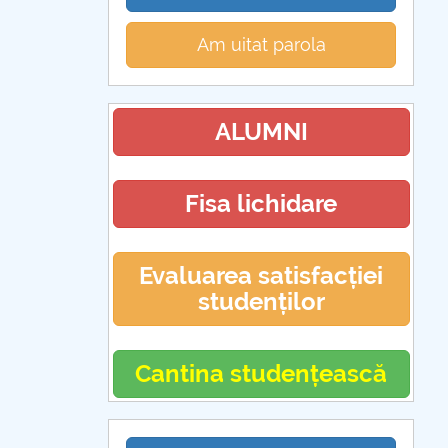
Am uitat parola
ALUMNI
Fisa lichidare
Evaluarea satisfacției
studenților
Cantina studențească