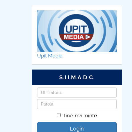
Upit Media
S.I.I.M.A.D.C.
Utilizatorul
Parola
Tine-ma minte
Login