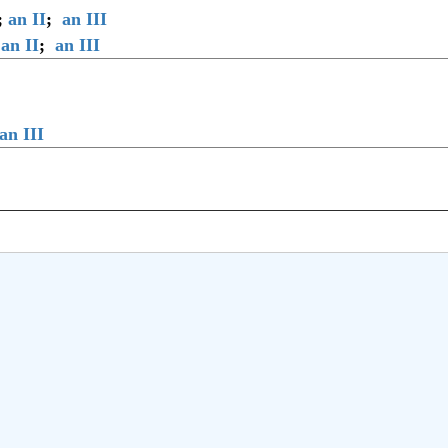
;
an II
;
an III
mai multe informatii...
Consultare p
;
an II
;
an III
UNSTPB Avân
prevederile L
Învățământulu
an III
în spiritul tra
decizionale ș
responsabi...
ma