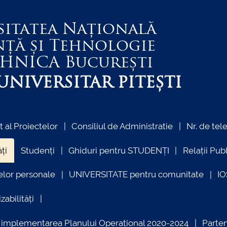
sitatea Națională
nță și Tehnologie
EHNICA
București
NIVERSITAR PITEȘTI
al Proiectelor
Consiliul de Administratie
Nr. de tel
ți
Studenți
Ghiduri pentru STUDENȚI
Relații Pub
elor personale
UNIVERSITATE pentru comunitate
I
zabilități
ind implementarea Planului Operațional 2020-2024
Parte