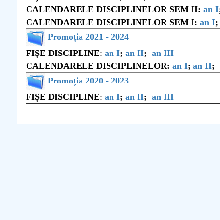
CALENDARELE DISCIPLINELOR SEM II:
an I
COMUNICAT Eveniment de
CALENDARELE DISCIPLINELOR SEM I:
an I
informare și promovare a
Promoția 2021 - 2024
ofertei educaționale
FIȘE DISCIPLINE
:
an I
;
an II
;
an III
universitare la Colegiul
CALENDARELE DISCIPLINELOR:
an I
;
an II
;
Teoretic „Ion Cantacuzino”
Piteşti 26.03.2026
Promoția 2020 - 2023
COMUNICAT Eveniment de
FIȘE DISCIPLINE
:
an I
;
an II
;
an III
informare �...
mai multe informatii...