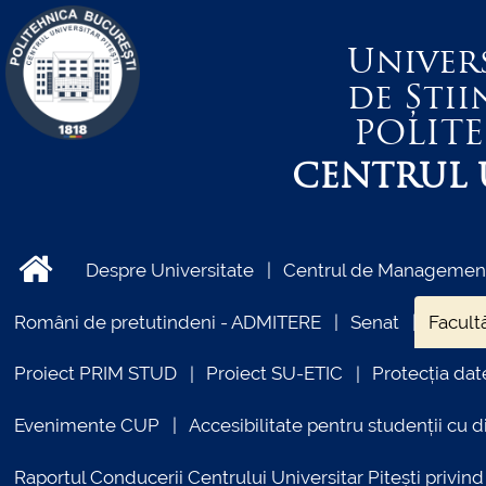
Univer
de Știi
POLIT
CENTRUL U
Despre Universitate
Centrul de Management 
Români de pretutindeni - ADMITERE
Senat
Facultă
Proiect PRIM STUD
Proiect SU-ETIC
Protecția dat
Evenimente CUP
Accesibilitate pentru studenții cu di
Raportul Conducerii Centrului Universitar Pitești priv