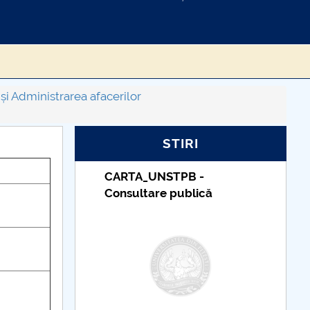
 Administrarea afacerilor
STIRI
PB -
Taxe de școlarizare
ublică
indexate – Centrul
Universitar Pitești