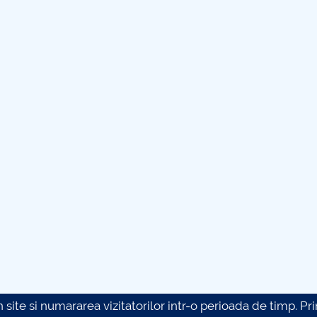
site si numararea vizitatorilor intr-o perioada de timp. Prin 