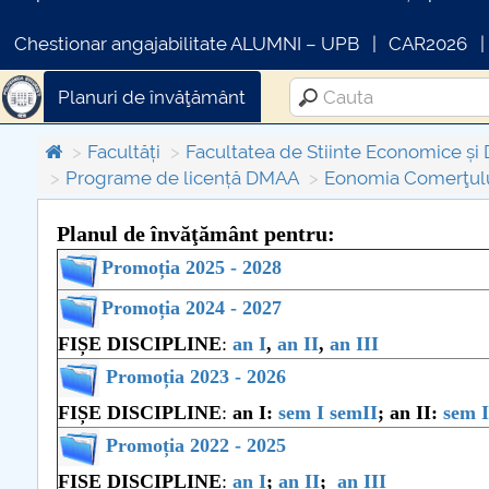
Chestionar angajabilitate ALUMNI – UPB
CAR2026
Planuri de învăţământ
Facultăți
Facultatea de Stiinte Economice și 
Programe de licență DMAA
Eonomia Comerţului,
Planul de învăţământ pentru:
Promoția 2025 - 2028
COMUNICAT DE PRESA
PRIMSTUD 26.03.2026
Promoția 2024 - 2027
FIȘE DISCIPLINE
:
an I
,
an II
,
an III
Promoția 2023 - 2026
FIȘE DISCIPLINE
:
an I:
sem I
semII
; an II:
sem I
Promoția 2022 - 2025
FIȘE DISCIPLINE
:
an I
;
an II
;
an III