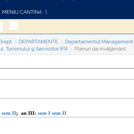
MENIU CANTINA
Drept
DEPARTAMENTE
Departamentul Management și
 Turismului şi Serviciilor IFR
Planuri de învăţământ
INFORMATII ACTE STUDII
CARTA_UNST
Consultare p
sem II
; an III:
sem I
sem II