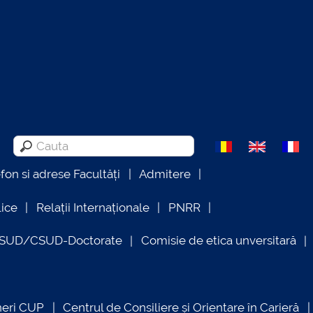
efon si adrese Facultăți
Admitere
lice
Relații Internaționale
PNRR
OSUD/CSUD-Doctorate
Comisie de etica unversitară
neri CUP
Centrul de Consiliere și Orientare în Carieră