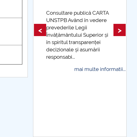
ublică CARTA
d în vedere
Taxe de școlarizare
egii
indexate Taxele se pot plăti
<
>
i Superior și
și cu cardul
nsparenței
mai multe informatii
i asumării
i multe informatii...