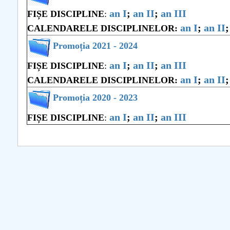
an I
;
an II
;
an III
FIȘE DISCIPLINE
:
COMUNICAT Eveniment de
an I
;
an II
CALENDARELE DISCIPLINELOR:
informare și promovare a
Promoția 2021 - 2024
ofertei educaționale
universitare la Colegiul
an I
;
an II
;
an III
FIȘE DISCIPLINE
:
Teoretic „Ion Cantacuzino”
an I
;
an II
CALENDARELE DISCIPLINELOR:
Piteşti 26.03.2026
COMUNICAT Eveniment de
Promoția 2020 - 2023
informare �...
an I
;
an II
;
an III
FIȘE DISCIPLINE
:
mai multe informati