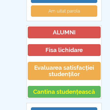
Am uitat parola
ALUMNI
Fisa lichidare
Evaluarea satisfacției
studenților
Cantina studențească