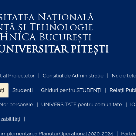
sitatea Națională
nță și Tehnologie
EHNICA
București
NIVERSITAR PITEȘTI
al Proiectelor
Consiliul de Administratie
Nr. de tel
ți
Studenți
Ghiduri pentru STUDENȚI
Relații Pub
elor personale
UNIVERSITATE pentru comunitate
I
zabilități
ind implementarea Planului Operațional 2020-2024
Parte