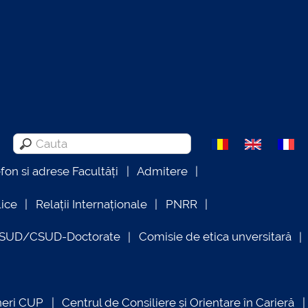
efon si adrese Facultăți
Admitere
lice
Relații Internaționale
PNRR
OSUD/CSUD-Doctorate
Comisie de etica unversitară
neri CUP
Centrul de Consiliere și Orientare în Carieră