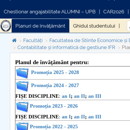
Chestionar angajabilitate ALUMNI – UPB
CAR2026
Planuri de învăţământ
Ghidul studentului
Facultăți
Facultatea de Stiinte Economice și 
Contabilitate și informatică de gestiune IFR
Pla
Planul de învăţământ pentru:
Promoția 2025 - 2028
COMUNICAT DE PRESA
PRIMSTUD 26.03.2026
Promoția 2024 - 2027
FIȘE DISCIPLINE
:
an I
;
an II
;
an III
Promoția 2023 - 2026
FIȘE DISCIPLINE
:
an I
;
an II
;
an III
Promoția 2022 - 2025