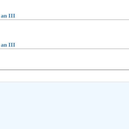
mai multe informatii...
Consult
;
an III
UNSTPB
prevede
Învățăm
în spiri
;
an III
decizio
responsa
i...