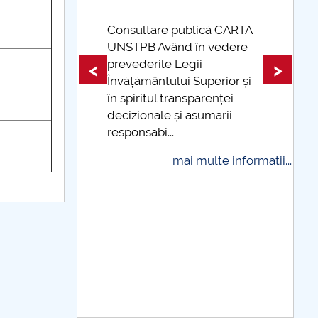
are publică CARTA
 Având în vedere
Taxe de școlarizare
rile Legii
indexate Taxele se pot pl
<
>
ântului Superior și
și cu cardul
tul transparenței
mai multe info
nale și asumării
bi...
mai multe informatii...