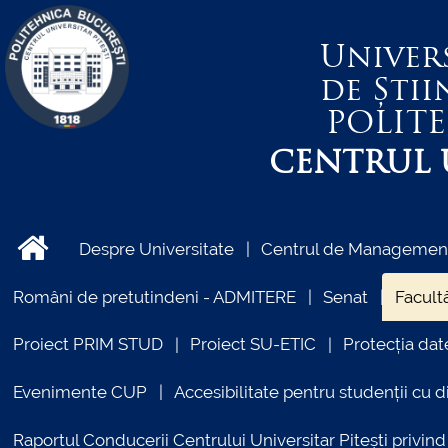
Univer
de Știi
POLIT
CENTRUL U
Despre Universitate
Centrul de Management 
Români de pretutindeni - ADMITERE
Senat
Facultă
Proiect PRIM STUD
Proiect SU-ETIC
Protecția dat
Evenimente CUP
Accesibilitate pentru studenții cu di
Raportul Conducerii Centrului Universitar Pitești priv