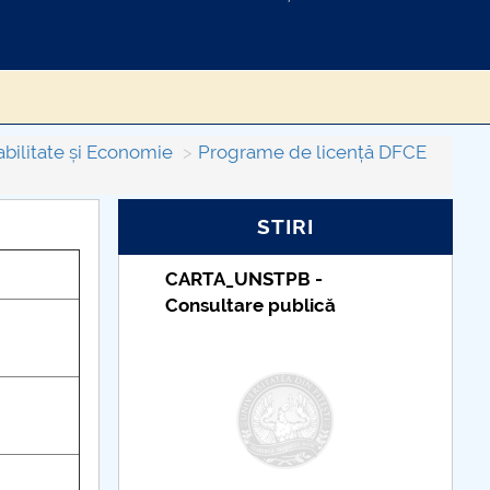
bilitate și Economie
Programe de licență DFCE
STIRI
_UNSTPB -
Taxe de școlarizare
tare publică
indexate – Centrul
Universitar Pitești