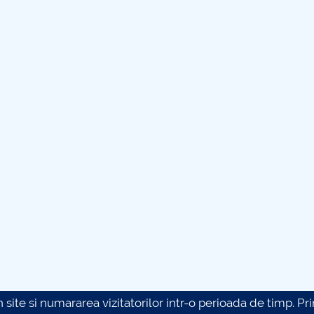
site si numararea vizitatorilor intr-o perioada de timp. Prin 