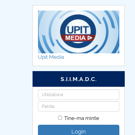
Upit Media
S.I.I.M.A.D.C.
Utilizatorul
Parola
Tine-ma minte
Login