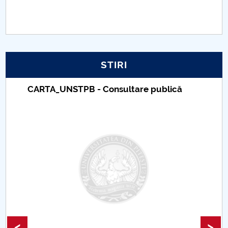
PNRR
Proiect PRIM STUD
STIRI
Proiect SU-ETIC
CARTA_UNSTPB - Consultare publică
Protecția datelor personale
UNIVERSITATE pentru comunitate
IOSUD/CSUD-Doctorate
Comisie de etica unversitară
Evenimente CUP
Accesibilitate pentru studenții cu dizabilități
<
>