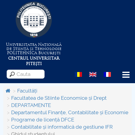
Universitatea Națională
de Știință și Tehnologie
POLITEHNICA
București
CENTRUL UNIVERSITAR
PITEȘTI
Menu
Facultăți
Facultatea de Stiinte Economice și Drept
DEPARTAMENTE
Despre Universitate
Departamentul Finanțe, Contabilitate și Economie
Programe de licență DFCE
Centrul de Management al Proiectelor
Contabilitate și informatică de gestiune IFR
Ghidul studentului