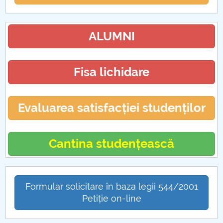
ALUMNI
Fisa lichidare
Evaluarea satisfacției studenților
Cantina studențească
Formular solicitare în baza legii 544/2001
Petiție on-line