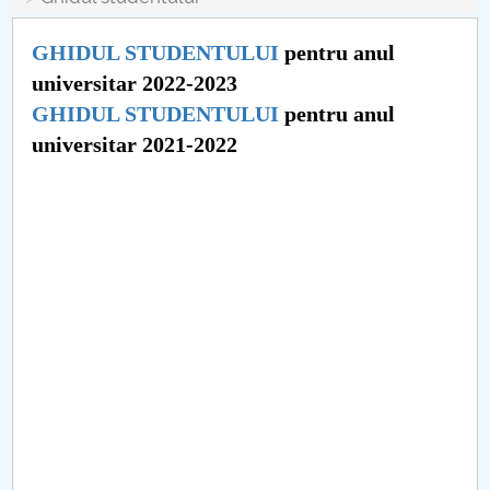
Consiliul de Administratie
GHIDUL STUDENTULUI
pentru anul
Nr. de telefon si adrese Facultăți
universitar 2022-2023
Admitere
GHIDUL STUDENTULUI
pentru anul
universitar 2021-2022
Români de pretutindeni - ADMITERE
Senat
Facultăți
Studenți
Ghiduri pentru STUDENȚI
Relații Publice
Relații Internaționale