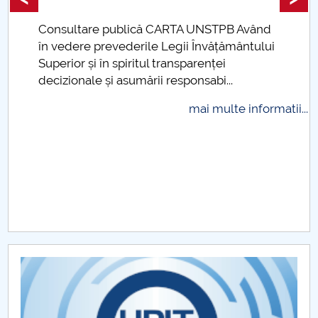
Raportul Conducerii Centrului Universitar Pitești
Consultare publică CARTA UNSTPB Având
privind implementarea Planului Operațional 2020-
.
în vedere prevederile Legii Învățământului
2024
Superior și în spiritul transparenței
decizionale și asumării responsabi...
Parteneri CUP
mai multe informatii...
Centrul de Consiliere și Orientare în Carieră
Chestionar angajabilitate ALUMNI – UPB
CAR2026
MENIU CANTINA
Planuri de învăţământ
Ghidul studentului