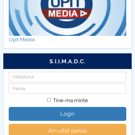
Upit Media
S.I.I.M.A.D.C.
Utilizatorul
Parola
Tine-ma minte
Login
Am uitat parola