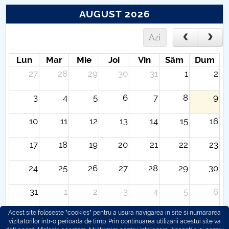
AUGUST 2026
Azi
Lun
Mar
Mie
Joi
Vin
Sâm
Dum
27
28
29
30
31
1
2
3
4
5
6
7
8
9
10
11
12
13
14
15
16
17
18
19
20
21
22
23
24
25
26
27
28
29
30
31
1
2
3
4
5
6
Acest site foloseste "cookies" pentru a usura navigarea in site si numararea
vizitatorilor intr-o perioada de timp. Prin continuarea utilizarii acestui site va