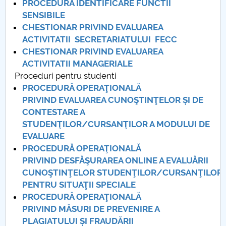
PROCEDURA IDENTIFICARE FUNCTII
SENSIBILE
PNRR
CHESTIONAR PRIVIND EVALUAREA
ACTIVITATII SECRETARIATULUI FECC
Proiect (PRIM STUD)
CHESTIONAR PRIVIND EVALUAREA
ACTIVITATII MANAGERIALE
Proiect SU-ETIC
Proceduri pentru studenti
PROCEDURĂ OPERAŢIONALĂ
Protection des données personnelles
PRIVIND EVALUAREA CUNOŞTINŢELOR ȘI DE
CONTESTARE A
Université pour la communauté
STUDENŢILOR/CURSANŢILOR A MODULUI DE
EVALUARE
Études doctorales
PROCEDURĂ OPERAŢIONALĂ
PRIVIND DESFĂŞURAREA ONLINE A EVALUĂRII
Comisie de etica unversitară
CUNOŞTINŢELOR STUDENŢILOR/CURSANŢILOR
PENTRU SITUAŢII SPECIALE
Evenimente CUP
PROCEDURĂ OPERAŢIONALĂ
PRIVIND MĂSURI DE PREVENIRE A
Accesibilitate pentru studenții cu dizabilități
PLAGIATULUI ȘI FRAUDĂRII