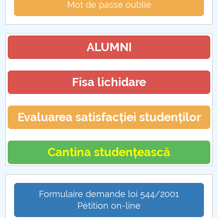
Mot de passe oublié
ALUMNI
Fisa lichidare
Evaluarea satisfacției studenților
Cantina studențească
Formulaire demande loi 544/2001
Pétition on-line