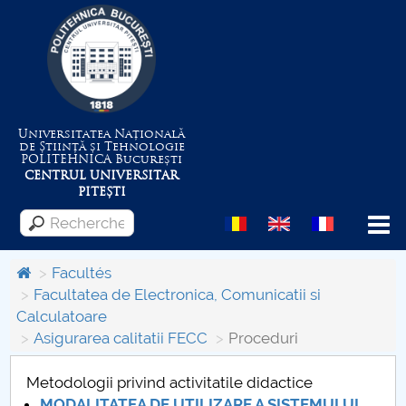
Universitatea Națională
de Știință și Tehnologie
POLITEHNICA
București
CENTRUL UNIVERSITAR
PITEȘTI
Menu
Facultés
Facultatea de Electronica, Comunicatii si
Calculatoare
Despre Universitate
Asigurarea calitatii FECC
Proceduri
Centrul de Management al Proiectelor
Metodologii privind activitatile didactice
MODALITATEA DE UTILIZARE A SISTEMULUI