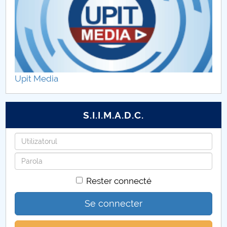
Upit Media
S.I.I.M.A.D.C.
Identifiant
Mot
de
Rester connecté
passe
Se connecter