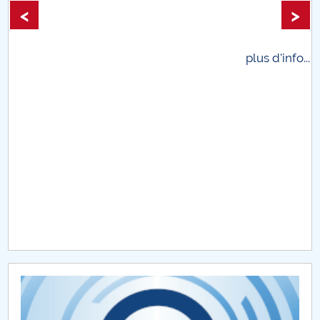
<
>
Rapoarte de calitate
Evaluari cadre didactice
plus d'info...
Comisii calitate