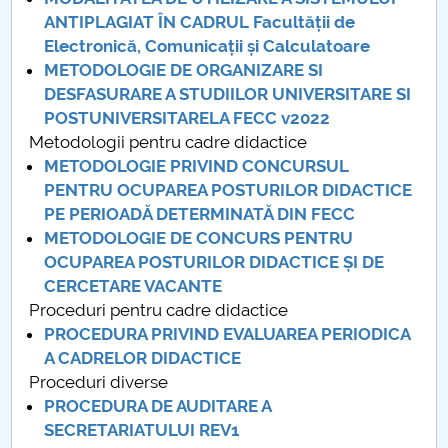
Conseil d'administration
ANTIPLAGIAT ÎN CADRUL Facultății de
Electronică, Comunicații și Calculatoare
Nr. de telefon si adrese Facultăți
METODOLOGIE DE ORGANIZARE SI
DESFASURARE A STUDIILOR UNIVERSITARE SI
Informations sur l'admission
POSTUNIVERSITARELA FECC v2022
Metodologii pentru cadre didactice
Români de pretutindeni - ADMITERE
METODOLOGIE PRIVIND CONCURSUL
PENTRU OCUPAREA POSTURILOR DIDACTICE
Sénat universitaire
PE PERIOADĂ DETERMINATĂ DIN FECC
METODOLOGIE DE CONCURS PENTRU
Facultés
OCUPAREA POSTURILOR DIDACTICE ȘI DE
CERCETARE VACANTE
STUDENTI CUP
Proceduri pentru cadre didactice
PROCEDURA PRIVIND EVALUAREA PERIODICA
Ghiduri pentru STUDENȚI
A CADRELOR DIDACTICE
Proceduri diverse
Relations publiques
PROCEDURA DE AUDITARE A
SECRETARIATULUI REV1
Relations Internationales