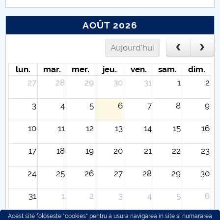
AOÛT 2026
Aujourd'hui
lun.
mar.
mer.
jeu.
ven.
sam.
dim.
27
28
29
30
31
1
2
3
4
5
6
7
8
9
10
11
12
13
14
15
16
17
18
19
20
21
22
23
24
25
26
27
28
29
30
31
1
2
3
4
5
6
Acest site foloseste "cookies" pentru a usura navigarea in site si numararea