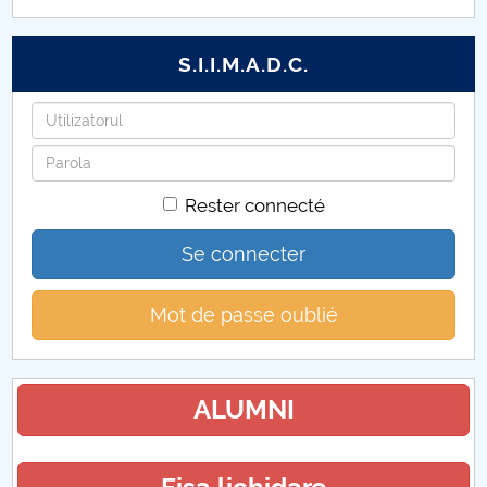
S.I.I.M.A.D.C.
Identifiant
Mot
de
Rester connecté
passe
Se connecter
Mot de passe oublié
ALUMNI