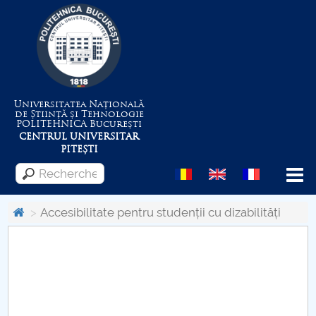
Universitatea Națională
de Știință și Tehnologie
POLITEHNICA
București
CENTRUL UNIVERSITAR
PITEȘTI
Menu
Accesibilitate pentru studenții cu dizabilități
Despre Universitate
Centrul de Management al Proiectelor