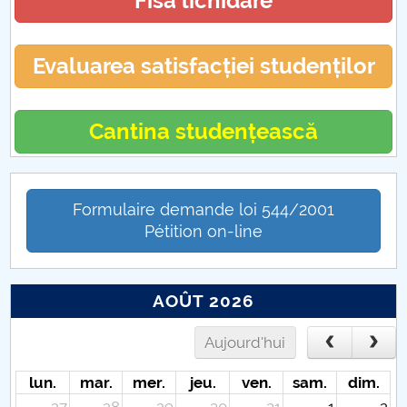
Fisa lichidare
Evaluarea satisfacției studenților
Cantina studențească
Formulaire demande loi 544/2001
Pétition on-line
AOÛT 2026
Aujourd'hui
lun.
mar.
mer.
jeu.
ven.
sam.
dim.