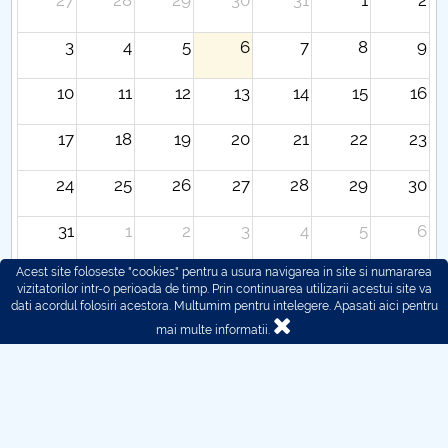
27
28
29
30
31
1
2
3
4
5
6
7
8
9
10
11
12
13
14
15
16
17
18
19
20
21
22
23
24
25
26
27
28
29
30
31
1
2
3
4
5
6
Acest site foloseste "cookies" pentru a usura navigarea in site si numararea
vizitatorilor intr-o perioada de timp. Prin continuarea utilizarii acestui site va
dati acordul folosiri acestora. Multumim pentru intelegere.
Apasati aici pentru
mai multe informatii.
© 2016 - 2026 POLITEHNICA București - Centrul