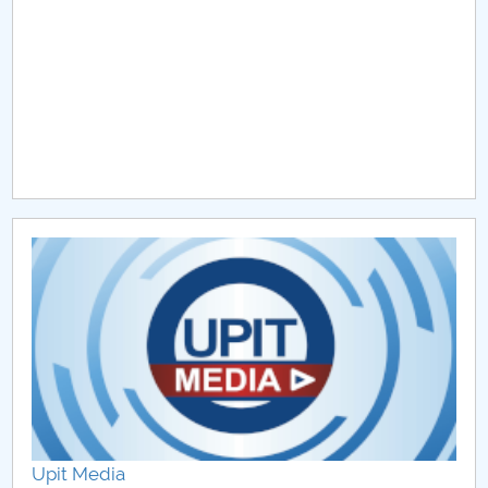
Raportul Conducerii Centrului Universitar Pitești
privind implementarea Planului Operațional 2020-
2024
Parteneri CUP
Centrul de Consiliere și Orientare în Carieră
Chestionar angajabilitate ALUMNI – UPB
CAR2026
MENIU CANTINA
Upit Media