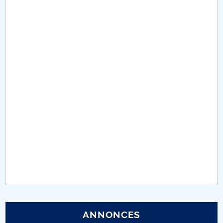
Conseil d'administration
Nr. de telefon si adrese Facultăți
Informations sur l'admission
Români de pretutindeni - ADMITERE
Sénat universitaire
Facultés
STUDENTI CUP
Ghiduri pentru STUDENȚI
Relations publiques
ANNONCES
Relations Internationales