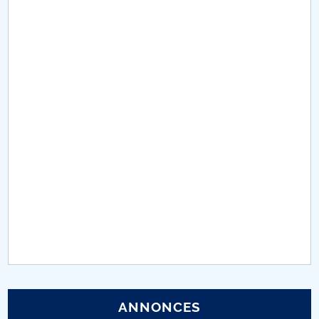
Conseil d'administration
Nr. de telefon si adrese Facultăți
Informations sur l'admission
Români de pretutindeni - ADMITERE
Sénat universitaire
Facultés
STUDENTI CUP
Ghiduri pentru STUDENȚI
Relations publiques
ANNONCES
Relations Internationales