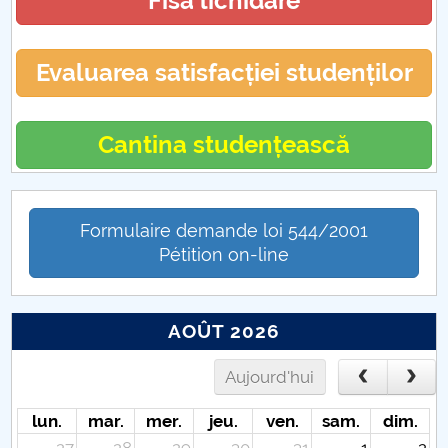
Fisa lichidare
Evaluarea satisfacției studenților
Cantina studențească
Formulaire demande loi 544/2001
Pétition on-line
AOÛT 2026
Aujourd'hui
lun.
mar.
mer.
jeu.
ven.
sam.
dim.