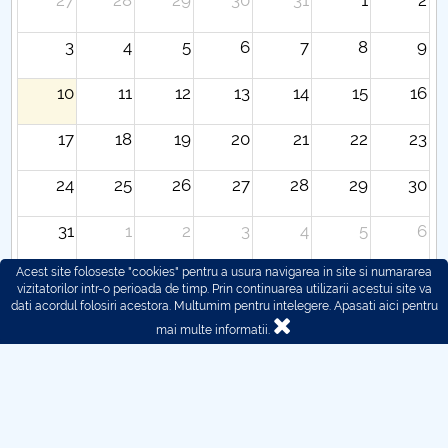
27
28
29
30
31
1
2
3
4
5
6
7
8
9
10
11
12
13
14
15
16
17
18
19
20
21
22
23
24
25
26
27
28
29
30
31
1
2
3
4
5
6
Acest site foloseste "cookies" pentru a usura navigarea in site si numararea
vizitatorilor intr-o perioada de timp. Prin continuarea utilizarii acestui site va
dati acordul folosiri acestora. Multumim pentru intelegere.
Apasati aici pentru
mai multe informatii.
© 2016 - 2026 POLITEHNICA București - Centrul