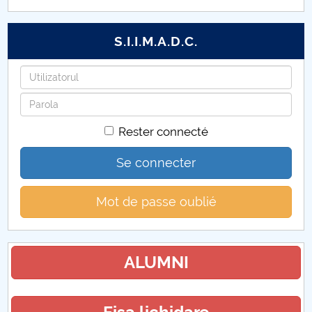
S.I.I.M.A.D.C.
Identifiant
Mot
de
Rester connecté
passe
Se connecter
Mot de passe oublié
ALUMNI