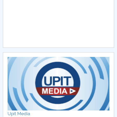
Raportul Conducerii Centrului Universitar Pitești
privind implementarea Planului Operațional 2020-
2024
Parteneri CUP
Centrul de Consiliere și Orientare în Carieră
Chestionar angajabilitate ALUMNI – UPB
CAR2026
MENIU CANTINA
Upit Media