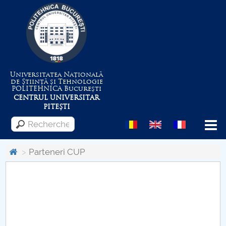
Universitatea Națională
de Știință și Tehnologie
POLITEHNICA
București
CENTRUL UNIVERSITAR
PITEȘTI
Menu
Parteneri CUP
Despre Universitate
Centrul de Management al Proiectelor