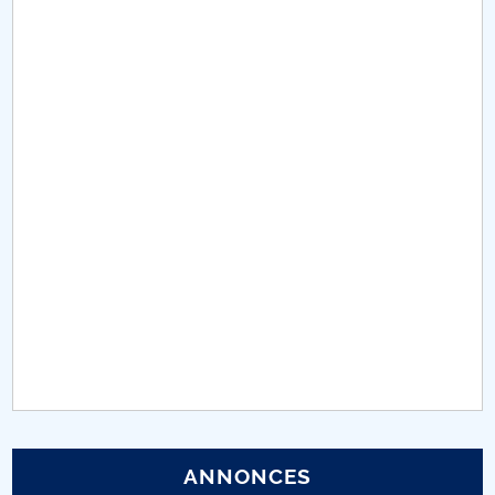
Conseil d'administration
Nr. de telefon si adrese Facultăți
Informations sur l'admission
Români de pretutindeni - ADMITERE
Sénat universitaire
Facultés
STUDENTI CUP
Ghiduri pentru STUDENȚI
Relations publiques
ANNONCES
Relations Internationales