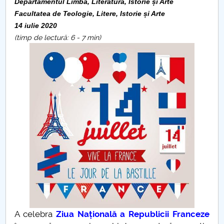
Consiliul de Administratie
Departamentul Limbă, Literatură, Istorie și Arte
Facultatea de Teologie, Litere, Istorie și Arte
Nr. de telefon si adrese Facultăți
14 iulie 2020
(timp de lectură: 6 - 7 min)
Admitere
Români de pretutindeni - ADMITERE
Senat
Facultăți
Studenți
Ghiduri pentru STUDENȚI
Relații Publice
A celebra
Ziua Națională a Republicii Franceze
Relații Internaționale