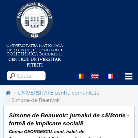
Universitatea Națională
de Știință și Tehnologie
POLITEHNICA
București
CENTRUL UNIVERSITAR
PITEȘTI
Menu
UNIVERSITATE pentru comunitate
Simone de Beauvoir
Despre Universitate
Simone de Beauvoir: jurnalul de călătorie -
Centrul de Management al Proiectelor
formă de implicare socială
Corina GEORGESCU, conf. habil. dr.