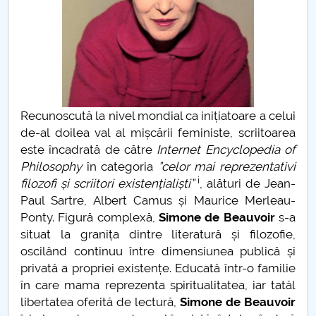
Raportul Conducerii Centrului Universitar Pitești
privind implementarea Planului Operațional 2020-
2024
Parteneri CUP
Recunoscută la nivel mondial ca inițiatoare a celui
Centrul de Consiliere și Orientare în Carieră
de-al doilea val al mișcării feministe, scriitoarea
este încadrată de către
Internet Encyclopedia of
Chestionar angajabilitate ALUMNI – UPB
Philosophy
în categoria
”celor mai reprezentativi
i
filozofi și scriitori existențialiști”
, alături de Jean-
CAR2026
Paul Sartre, Albert Camus și Maurice Merleau-
Ponty. Figură complexă,
Simone de Beauvoir
s-a
MENIU CANTINA
situat la granița dintre literatură și filozofie,
oscilând continuu între dimensiunea publică și
O NOUĂ REALITATE
privată a propriei existențe. Educată într-o familie
în care mama reprezenta spiritualitatea, iar tatăl
Lectura
libertatea oferită de lectură,
Simone de Beauvoir