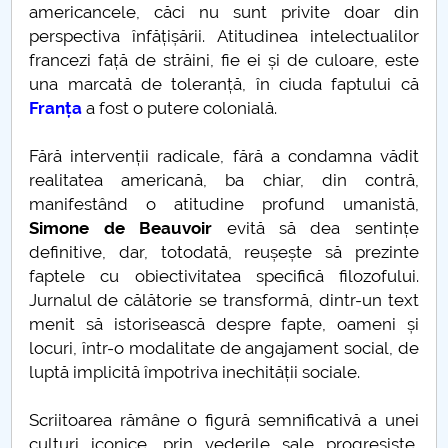
americancele, căci nu sunt privite doar din
Câte strofe are Luceafarul?
perspectiva înfățișării. Atitudinea intelectualilor
francezi față de străini, fie ei și de culoare, este
ANIVERSAREA A 162 DE ANI DE LA UNIREA
una marcată de toleranță, în ciuda faptului că
PRINCIPATELOR ROMÂNE
Franța
a fost o putere colonială.
Fără intervenții radicale, fără a condamna vădit
“CAZUL” ŞTIINŢELOR UMANE. O PLEDOARIE
realitatea americană, ba chiar, din contră,
PRECAUTĂ
manifestând o atitudine profund umanistă,
Simone de Beauvoir
evită să dea sentințe
Ce mai rămâne uman în transumanism
definitive, dar, totodată, reușește să prezinte
faptele cu obiectivitatea specifică filozofului.
Thomas Molnar
Jurnalul de călătorie se transformă, dintr-un text
menit să istorisească despre fapte, oameni și
In memoriam Luiza Petre PARVAN
locuri, într-o modalitate de angajament social, de
luptă implicită împotriva inechității sociale.
Un model socio-politic deformat
Scriitoarea rămâne o figură semnificativă a unei
Nu se practica libertatea, nu exista proces dialogic
culturi iconice, prin vederile sale progresiste,