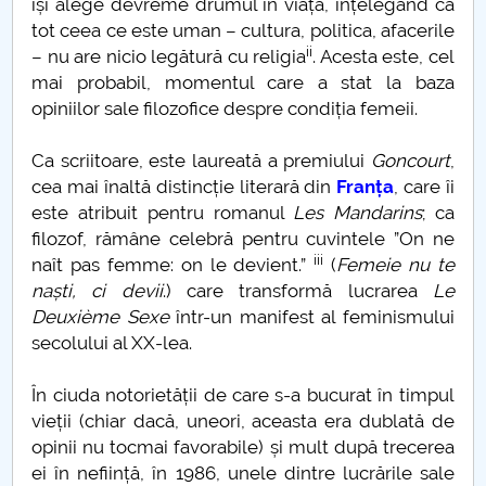
își alege devreme drumul în viață, înțelegând că
Studiu epidemiologic
tot ceea ce este uman – cultura, politica, afacerile
ii
– nu are nicio legătură cu religia
. Acesta este, cel
Statistica si modelare
mai probabil, momentul care a stat la baza
opiniilor sale filozofice despre condiția femeii.
Teatrul izolării
Ca scriitoare, este laureată a premiului
Goncourt
,
Hristos este același
cea mai înaltă distincție literară din
Franța
, care îi
este atribuit pentru romanul
Les Mandarins
; ca
Sfintele Paști 2020
filozof, rămâne celebră pentru cuvintele ”On ne
iii
naît pas femme: on le devient.”
(
Femeie nu te
Sedentarism
naști, ci devii
.) care transformă lucrarea
Le
Deuxième Sexe
într-un manifest al feminismului
Criza economică
secolului al XX-lea.
Derogarea României de la CEDO
În ciuda notorietății de care s-a bucurat în timpul
vieții (chiar dacă, uneori, aceasta era dublată de
opinii nu tocmai favorabile) și mult după trecerea
Educația online
ei în neființă, în 1986, unele dintre lucrările sale