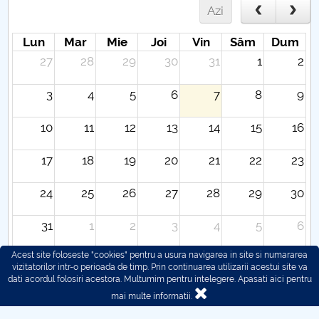
Azi
Lun
Mar
Mie
Joi
Vin
Sâm
Dum
27
28
29
30
31
1
2
3
4
5
6
7
8
9
10
11
12
13
14
15
16
17
18
19
20
21
22
23
24
25
26
27
28
29
30
31
1
2
3
4
5
6
Acest site foloseste "cookies" pentru a usura navigarea in site si numararea
vizitatorilor intr-o perioada de timp. Prin continuarea utilizarii acestui site va
dati acordul folosiri acestora. Multumim pentru intelegere.
Apasati aici pentru
mai multe informatii.