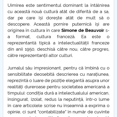
Admitere UPIT 2020 online
Uimirea este sentimentul dominant la întâlnirea
cu această nouă cultură atât de diferită de a sa,
Metode statistice - lansare de carte
dar pe care își dorește atât de mult să o
descopere. Această pornire puternică își are
Atestarea documentară a Piteştiului (20 mai 1388)
originea în cultura în care
Simone de Beauvoir
s-
a format, cultura franceză. Ea este o
Constantin cel Mare
reprezentantă tipică a intelectualității franceze
din anii 1950, deschisă către nou, către progres,
După două luni…
către reprezentanții altor culturi.
ŞI ACUM ÎNCOTRO?
Jurnalul său impresionant, pentru că îmbină cu o
sensibilitate deosebită descrierea cu narațiunea,
De ce avem nevoie de bătrâni
reprezintă o luare de poziție elegantă asupra unor
realități dureroase pentru societatea americană a
4 fețe ale lui Mihai Eminescu
timpului: condiția dură a intelectualului american,
însingurat, izolat, redus la neputință, într-o lume
Vocabularul în vremea pandemiei
în care articolele scrise nu înseamnă a exprima o
opinie, ci sunt ”contabilizate” în număr de cuvinte
Despre "a te ține de cuvânt"