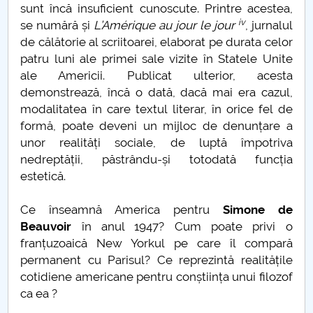
sunt încă insuficient cunoscute. Printre acestea,
Când „a fost odată” devine „se-ntâmplă acum”
iv
se numără și
L’Amérique au jour le jour
, jurnalul
de călătorie al scriitoarei, elaborat pe durata celor
Transporturile
patru luni ale primei sale vizite în Statele Unite
ale Americii. Publicat ulterior, acesta
„Ciuma Antonină”
demonstrează, încă o dată, dacă mai era cazul,
modalitatea în care textul literar, în orice fel de
Ciuma lui Justinian
formă, poate deveni un mijloc de denunțare a
unor realități sociale, de luptă împotriva
Epidemia de la Atena
nedreptății, păstrându-și totodată funcția
estetică.
Ciuma din vremea lui Caragea Vodă
Ce înseamnă America pentru
Simone de
Nevoia de coeziune a UE
Beauvoir
în anul 1947? Cum poate privi o
franțuzoaică New Yorkul pe care îl compară
Economia României în 2020
permanent cu Parisul? Ce reprezintă realitățile
cotidiene americane pentru conștiința unui filozof
10 Mai 1866
ca ea ?