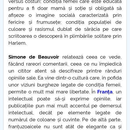
versus costuri; condiția femeii care este educată
pentru a fi doar mamă și soție și obligată să
Pandemie și simptome – o analiză semiotică
afișeze o imagine socială caracterizată prin
fericire și frumusețe; condiția populației de
Simboluri care să reziste ȋn vremuri de pandemie
culoare și rasismul dublat de sărăcia pe care
scriitoarea o descoperă în plimbările solitare prin
Simone de Beauvoir
Harlem.
Părerea sau opinia profesorilor de la UPIT contează
Simone de Beauvoir
relatează ceea ce vede,
făcând rareori comentarii, ceea ce nu împiedică
Poate fi un calculator conștient?
un cititor atent să descifreze printre rânduri
opiniile sale. Ea vine dintr-o cultură care, în pofida
Despre schimbări... tehnologice și nu numai...
unor viziuni burgheze legate de condiția femeii,
permite o mult mai mare libertate. În
Franța
, un
CARPE DIEM
intelectual poate să-și exprime opiniile, iar
publicațiile pun mai mult accentul pe demersul
Etica spirituala. Stiinta de a sarbatori Craciunul
intelectual, decât pe elemente legate de
numărul de coloane și cuvinte. Pe de altă parte,
Eminescu nu a fost...
franțuzoaicele nu sunt atât de elegante ca și