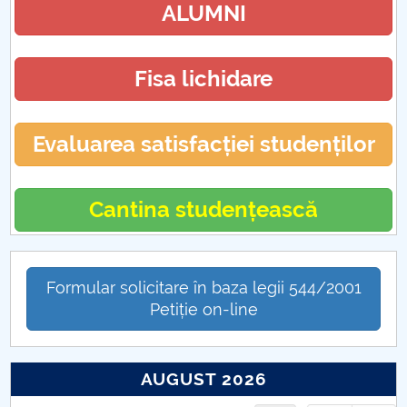
ALUMNI
Fisa lichidare
Evaluarea satisfacției studenților
Cantina studențească
Formular solicitare în baza legii 544/2001
Petiție on-line
AUGUST 2026