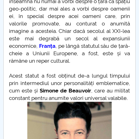
înseamnă nu numai a vorbi despre o țară ca spațiu
geo-politic, dar mai ales a vorbi despre oamenii
PNRR
ei, în special despre acei oameni care, prin
valorile promovate, au conturat o anumită
Proiect PRIM STUD
imagine a acesteia. Chiar dacă secolul al XXI-lea
este mai degrabă un secol al expansiunii
Proiect SU-ETIC
economice,
Franța
, pe lângă statutul său de țară-
cheie a Uniunii Europene, a fost, este și va
Protecția datelor personale
rămâne un reper cultural.
UNIVERSITATE pentru comunitate
Acest statut a fost obținut de-a lungul timpului
prin intermediul unor personalități emblematice,
IOSUD/CSUD-Doctorate
cum este și
Simone de Beauvoir
, care au militat
constant pentru anumite valori universal valabile.
Comisie de etica unversitară
Evenimente CUP
Accesibilitate pentru studenții cu dizabilități