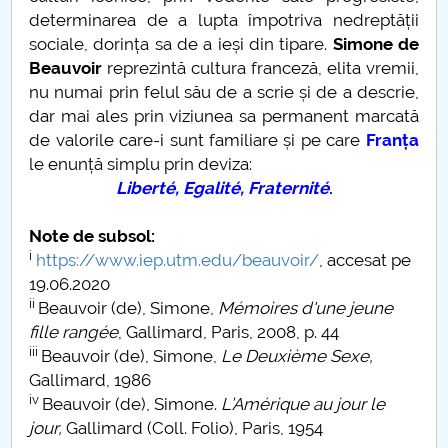
determinarea de a lupta împotriva nedreptății
POVESTEA CENTRULUI GEOGRAFIC AL ROMANIEI
sociale, dorința sa de a ieși din tipare.
Simone de
Beauvoir
reprezintă cultura franceză, elita vremii,
I’m a trainer. What’s your superpower?
nu numai prin felul său de a scrie și de a descrie,
dar mai ales prin viziunea sa permanent marcată
Neuroplasticitate în educație? Despre pasivitate și
de valorile care-i sunt familiare și pe care
Franța
noi obiceiuri
le enunță simplu prin deviza:
Liberté, Egalité, Fraternité
.
Cassandre și profeți
Note de subsol:
Universitate 4.0
i
https://www.iep.utm.edu/beauvoir/
, accesat pe
19.06.2020
ii
Beauvoir (de), Simone,
Mémoires d'une jeune
fille rangée
, Gallimard, Paris, 2008, p. 44
iii
Beauvoir (de), Simone,
Le Deuxième Sexe,
Gallimard, 1986
iv
Beauvoir (de), Simone.
L’Amérique au jour le
jour,
Gallimard (Coll. Folio), Paris, 1954