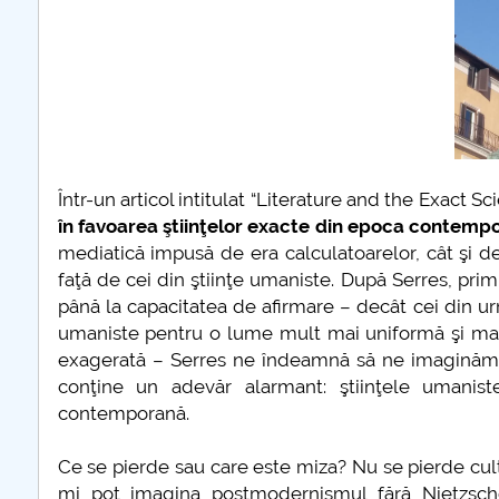
COMUNICAT Eveniment de
ANIVERSAREA A 162 DE ANI DE LA UNIREA PRIN
informare și promovare a
ofertei educaționale
Ce mai rămâne uman în transumanism
Thomas
universitare la Colegiul
Teoretic „Ion Cantacuzino”
Nu se practica libertatea, nu exista proces dialogic
Piteşti 26.03.2026
COMUNICAT Eveniment de
Neuroplasticitate în educație? Despre pasivitate și 
Într-un articol intitulat “Literature and the Exact Sc
informare �...
în favoarea ştiinţelor exacte din epoca contemp
mai multe informatii...
mediatică impusă de era calculatoarelor, cât şi de 
faţă de cei din ştiinţe umaniste. După Serres, prim
până la capacitatea de afirmare – decât cei din urm
umaniste pentru o lume mult mai uniformă şi mai p
exagerată – Serres ne îndeamnă să ne imaginăm c
conţine un adevăr alarmant: ştiinţele umanist
contemporană.
Ce se pierde sau care este miza? Nu se pierde cul
mi pot imagina postmodernismul fără Nietzsch