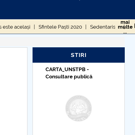
mai
s este același
Sfintele Paști 2020
Sedentarism
multe
...
ntâmplă acum”
Transporturile
„Ciuma Antonină”
STIRI
a UE
Economia României în 2020
10 Mai 1866
Taxe de școlarizare
0 mai 1388)
Constantin cel Mare
După două luni…
ă
indexate – Centrul
Universitar Pitești
emea pandemiei
Despre "a te ține de cuvânt"
 de Beauvoir
. tehnologice și nu numai...
CARPE DIEM