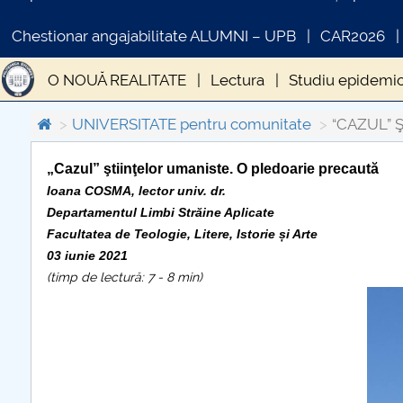
Chestionar angajabilitate ALUMNI – UPB
CAR2026
O NOUĂ REALITATE
Lectura
Studiu epidemio
Criza economică
Derogarea României de la CE
UNIVERSITATE pentru comunitate
“CAZUL” 
Ciuma lui Justinian
Epidemia de la Atena
Ciu
„Cazul” ştiinţelor umaniste. O pledoarie precaută
Ioana COSMA
,
lector univ. dr.
COMUNICAT DE PRESA
I
Admitere UPIT 2020 online
Metode statistice - 
Departamentul Limbi Străine Aplicate
PRIMSTUD 26.03.2026
Facultatea de Teologie, Litere, Istorie și Arte
ŞI ACUM ÎNCOTRO?
De ce avem nevoie de bătr
03 iunie 2021
(timp de lectură: 7 - 8 min)
Pandemie și simptome – o analiză semiotică
Si
Părerea sau opinia profesorilor de la UPIT conteaz
Etica spirituala. Stiinta de a sarbatori Craciunul
E