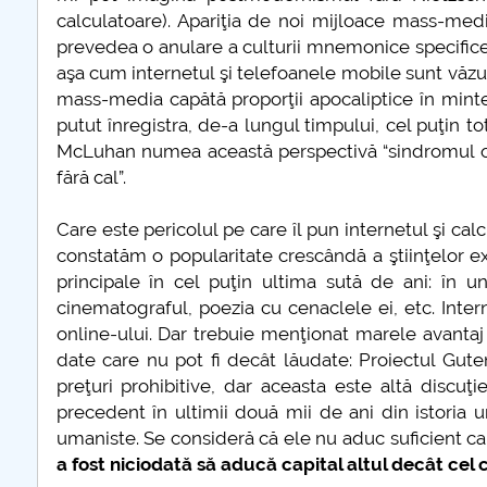
calculatoare). Apariţia de noi mijloace mass-media a
prevedea o anulare a culturii mnemonice specifice 
aşa cum internetul şi telefoanele mobile sunt văzute
mass-media capătă proporţii apocaliptice în mintea
putut înregistra, de-a lungul timpului, cel puţin t
McLuhan numea această perspectivă “sindromul oglin
fără cal”.
Care este pericolul pe care îl pun internetul şi calc
constatăm o popularitate crescândă a ştiinţelor exa
principale în cel puţin ultima sută de ani: în un
cinematograful, poezia cu cenaclele ei, etc. Inte
online-ului. Dar trebuie menţionat marele avanta
date care nu pot fi decât lăudate: Proiectul Gu
preţuri prohibitive, dar aceasta este altă discuţ
precedent în ultimii două mii de ani din istoria um
umaniste. Se consideră că ele nu aduc suficient ca
a fost niciodată să aducă capital altul decât cel 