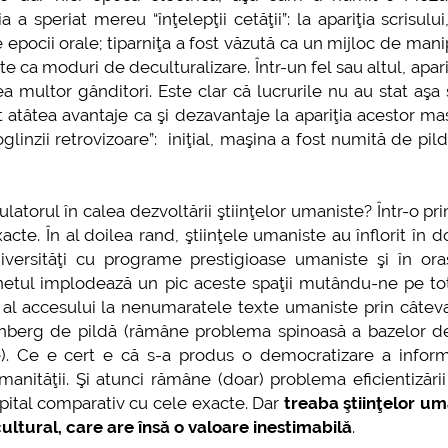
 speriat mereu “înţelepţii cetăţii”: la apariţia scrisului,
epocii orale; tiparniţa a fost văzută ca un mijloc de mani
 ca moduri de deculturalizare. Într-un fel sau altul, apari
 multor gânditori. Este clar că lucrurile nu au stat aşa 
ot atâtea avantaje ca şi dezavantaje la apariţia acestor m
zii retrovizoare”: iniţial, maşina a fost numită de pild
ulatorul în calea dezvoltării ştiinţelor umaniste? Într-o pr
cte. În al doilea rand, ştiinţele umaniste au înflorit în d
iversităţi cu programe prestigioase umaniste şi în oraş
rnetul implodează un pic aceste spaţii mutându-ne pe toţ
j al accesului la nenumaratele texte umaniste prin câte
tenberg de pildă (rămâne problema spinoasă a bazelor d
ie). Ce e cert e că s-a produs o democratizare a inform
anităţii. Şi atunci rămâne (doar) problema eficientizării 
pital comparativ cu cele exacte. Dar
treaba ştiinţelor um
cultural, care are însă o valoare inestimabilă
.