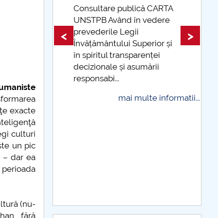
ă CARTA
LEDOARIE PRECAUTĂ
vedere
Taxe de școlarizare
indexate Taxele se pot plăti
<
>
 socio-politic deformat
rior și
și cu cardul
nței
I’m a trainer. What’s your superpower?
mai multe informatii...
ării
r umaniste
e informatii...
nsformarea
nţe exacte
nteligenţă
gi culturi
ste un pic
 – dar ea
 perioada
ltură (nu-
han, fără