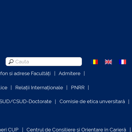
efon si adrese Facultăți
Admitere
lice
Relații Internaționale
PNRR
OSUD/CSUD-Doctorate
Comisie de etica unversitară
neri CUP
Centrul de Consiliere și Orientare în Carieră