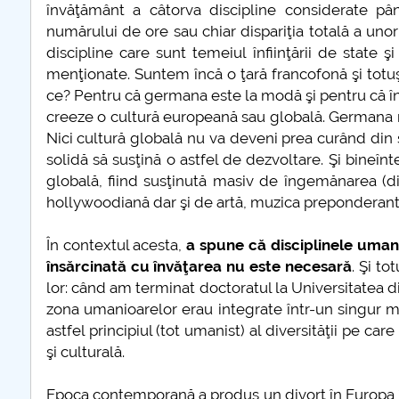
învăţământ a câtorva discipline considerate pâ
numărului de ore sau chiar dispariţia totală a unor
discipline care sunt temeiul înfiinţării de state 
menţionate. Suntem încă o ţară francofonă şi totu
ce? Pentru că germana este la modă şi pentru că în
creeze o cultură europeană sau globală. Germana n
Nici cultură globală nu va deveni prea curând din 
solidă să susţină o astfel de dezvoltare. Şi bineî
globală, fiind susţinută masiv de îngemănarea (d
hollywoodiană dar şi de artă, muzica preponderant 
În contextul acesta,
a spune că disciplinele umani
însărcinată cu învăţarea nu este necesară
. Şi t
lor: când am terminat doctoratul la Universitatea 
zona umanioarelor erau integrate într-un singur m
astfel principiul (tot umanist) al diversităţii pe 
şi culturală.
Epoca contemporană a produs un divorţ în Europa în