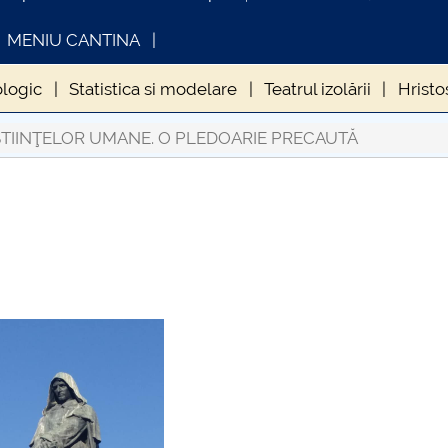
MENIU CANTINA
logic
Statistica si modelare
Teatrul izolării
Hristo
DO
Educația online
Când „a fost odată” devine „se-
ŞTIINŢELOR UMANE. O PLEDOARIE PRECAUTĂ
ma din vremea lui Caragea Vodă
Nevoia de coeziune 
NFORMATII ACTE STUDII
CARTA_UNSTPB -
lansare de carte
Atestarea documentară a Piteştiului (2
Consultare public
âni
4 fețe ale lui Mihai Eminescu
Vocabularul în vr
mboluri care să reziste ȋn vremuri de pandemie
Simone
ă
Poate fi un calculator conștient?
Despre schimbări..
minescu nu a fost...
Câte strofe are Luceafarul?