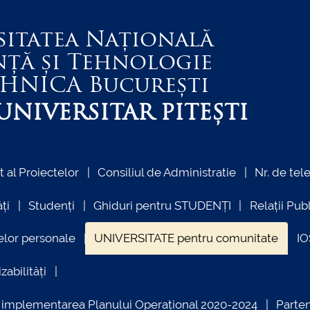
sitatea Națională
nță și Tehnologie
EHNICA
București
NIVERSITAR PITEȘTI
al Proiectelor
Consiliul de Administratie
Nr. de tel
ți
Studenți
Ghiduri pentru STUDENȚI
Relații Pub
elor personale
UNIVERSITATE pentru comunitate
I
zabilități
ind implementarea Planului Operațional 2020-2024
Parte