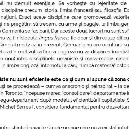
nă nu demult esenţiale. Se vorbeşte cu lejeritate de
 discipline precum istoria, limba franceză sau filosofia. E
şi naţiuni. Exact acele discipline care promovează valori
şi ne pregătim să trecem, cu arme şi bagaje, la limba g
 Germania se fac bani. Dar aceste două lucruri nu sunt suf
u va fi niciodată
lingua franca
, fie doar şi din cauza dificul
simplul motiv că în prezent, Germania nu are o cultură su
nteles din motivul că limba engleză nu va dispărea imedia
in nou) între disciplinele umaniste şi mass-media: cine
în limba engleză, internetul a cărui “limbă maternă” este 
ste nu sunt eficiente este ca şi cum ai spune că zona c
otuşi se procedează – cumva anacronic şi neinspirat – la de
din Toronto, începuse marea “consolidare”: departamente î
ega-department după modelul eficientizării capitaliste. 
care Michel Serres îl considera fundamental pentru dezvolt
tre ştiinţele exacte şi cele umane care nu a existat înto