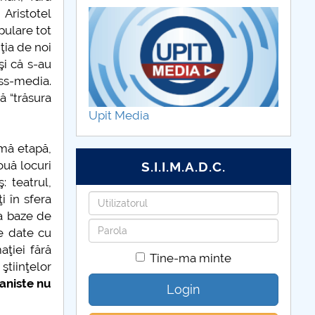
 Aristotel
pulare tot
ţia de noi
şi că s-au
ass-media.
ă “trăsura
Upit Media
imă etapă,
ouă locuri
S.I.I.M.A.D.C.
: teatrul,
i în sfera
Utilizatorul
va baze de
Parola
e date cu
aţiei fără
Tine-ma minte
ştiinţelor
aniste nu
Login