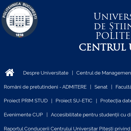
Univer
de Știi
POLIT
CENTRUL U
Despre Universitate
Centrul de Management 
Români de pretutindeni - ADMITERE
Senat
Facultă
Proiect PRIM STUD
Proiect SU-ETIC
Protecția dat
Evenimente CUP
Accesibilitate pentru studenții cu di
Raportul Conducerii Centrului Universitar Pitești priv