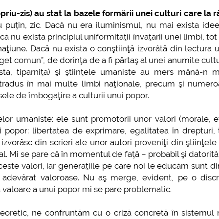
priu-zis) au stat la bazele formării unei culturi care la r
u puţin, zic. Dacă nu era iluminismul, nu mai exista ide
 nu exista principiul uniformităţii învaţării unei limbi, tot
une. Dacă nu exista o conştiinţă izvorâtă din lectura u
et comun”, de dorinţa de a fi părtaş al unei anumite cultur
esta, tiparniţa) şi ştiinţele umaniste au mers mână-n 
t tradus în mai multe limbi naţionale, precum şi numero
ursele de îmbogaţire a culturii unui popor.
lor umaniste: ele sunt promotorii unor valori (morale, e
opor: libertatea de exprimare, egalitatea în drepturi, 
 izvorăsc din scrieri ale unor autori proveniţi din ştiinţel
l. Mi se pare că în momentul de faţă – probabil şi datorită 
este valori, iar generaţiile pe care noi le educăm sunt di
 adevărat valoroase. Nu aş merge, evident, pe o discr
ca valoare a unui popor mi se pare problematic.
eoretic, ne confruntăm cu o criză concretă în sistemul 