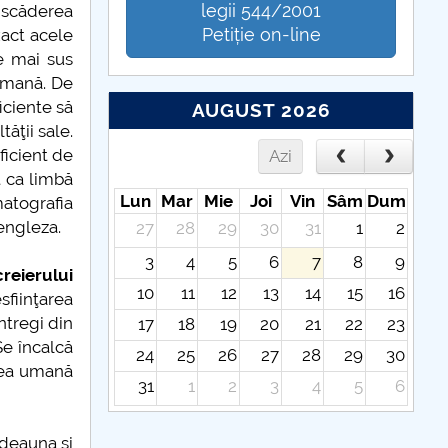
legii 544/2001
 scăderea
Petiție on-line
xact acele
le mai sus
ermană. De
iciente să
AUGUST 2026
tăţii sale.
ficient de
Azi
t ca limbă
Lun
Mar
Mie
Joi
Vin
Sâm
Dum
matografia
engleza.
27
28
29
30
31
1
2
3
4
5
6
7
8
9
reierului
10
11
12
13
14
15
16
sfiinţarea
ntregi din
17
18
19
20
21
22
23
Se încalcă
24
25
26
27
28
29
30
area umană
31
1
2
3
4
5
6
tdeauna şi