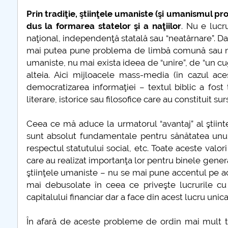
Prin tradiţie, ştiinţele umaniste (şi umanismul pro
dus la formarea statelor şi a naţiilor
. Nu e lucr
naţional, independenţă statală sau “neatârnare”. Dacă
mai putea pune problema de limbă comună sau naţi
umaniste, nu mai exista ideea de “unire”, de “un cug
alteia. Aici mijloacele mass-media (în cazul ac
democratizarea informaţiei – textul biblic a fos
literare, istorice sau filosofice care au constituit s
Ceea ce mă aduce la urmatorul “avantaj” al ştiinte
sunt absolut fundamentale pentru sănătatea unui p
respectul statutului social, etc. Toate aceste valori
care au realizat importanţa lor pentru binele genera
ştiinţele umaniste – nu se mai pune accentul pe ac
mai debusolate în ceea ce priveşte lucrurile cu
capitalului financiar dar a face din acest lucru uni
În afară de aceste probleme de ordin mai mult t