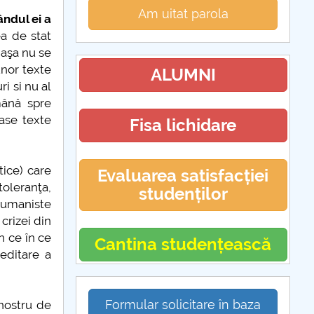
Am uitat parola
ândul ei a
ea de stat
 aşa nu se
nor texte
ALUMNI
i si nu al
mână spre
ase texte
Fisa lichidare
tice) care
Evaluarea satisfacției
toleranţa,
studenților
e umaniste
crizei din
n ce în ce
Cantina studențească
editare a
Formular solicitare în baza
nostru de