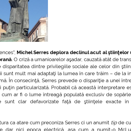
mai multe informatii...
Consultare public
CIPATELOR ROMÂNE
“CAZUL” ŞTIINŢELOR UMANE. O P
UNSTPB Având în 
prevederile Legii
 Molnar
In memoriam Luiza Petre PARVAN
Un model
Învățământului Supe
în spiritul transpare
POVESTEA CENTRULUI GEOGRAFIC AL ROMANIEI
decizionale și asum
responsabi...
noi obiceiuri
Cassandre și profeți
Universitate 4.0
iences”,
Michel Serres deplora declinul acut al ştiinţelo
mai mult
orană
. O criză a umanioarelor aşadar, cauzată atât de tra
disparitatea dintre privilegiile sociale ale celor din ştii
ii sunt mult mai adaptaţi la lumea în care trăim – de la i
ă. În consecinţă, Serres prevede o dispariţie a unei între
uţin particularizată. Probabil că această interpretare e
um ar fi o lume întreagă populată exclusiv de sopârle
e sunt clar defavorizate faţă de ştiinţele exacte în
tura ca atare cum preconiza Serres ci un anumit
tip
de cu
e dar nici epoca electrică, aşa cum a numit-o McLu