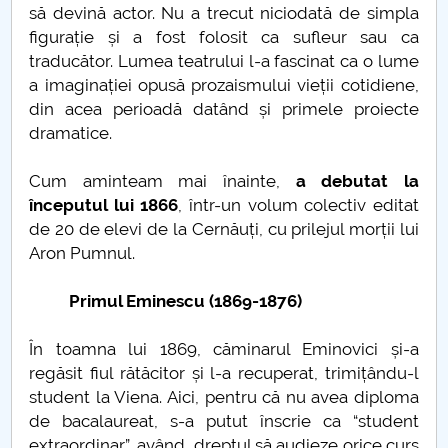
Admitere UPIT 2020 online
să devină actor. Nu a trecut niciodată de simpla
figurație și a fost folosit ca sufleur sau ca
Metode statistice - lansare de carte
traducător. Lumea teatrului l-a fascinat ca o lume
a imaginației opusă prozaismului vieții cotidiene,
Atestarea documentară a Piteştiului (20 mai 1388)
din acea perioadă datând și primele proiecte
dramatice.
Constantin cel Mare
Cum aminteam mai înainte,
a debutat la
După două luni…
începutul lui 1866
, într-un volum colectiv editat
de 20 de elevi de la Cernăuți, cu prilejul morții lui
ŞI ACUM ÎNCOTRO?
Aron Pumnul.
De ce avem nevoie de bătrâni
Primul Eminescu (1869-1876)
4 fețe ale lui Mihai Eminescu
În toamna lui 1869, căminarul Eminovici și-a
regăsit fiul rătăcitor și l-a recuperat, trimițându-l
Vocabularul în vremea pandemiei
student la Viena. Aici, pentru că nu avea diploma
de bacalaureat, s-a putut înscrie ca “student
Despre "a te ține de cuvânt"
extraordinar”, având dreptul să audieze orice curs