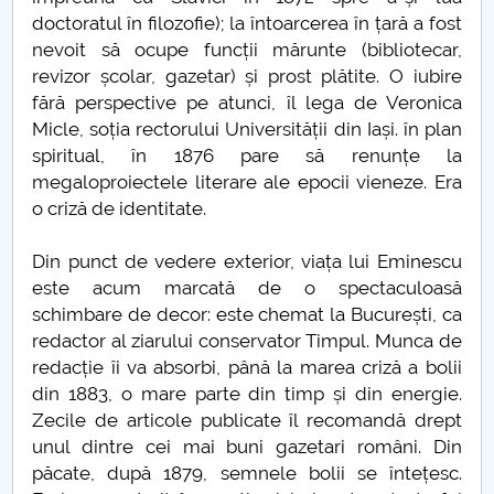
doctoratul în filozofie); la întoarcerea în țară a fost
nevoit să ocupe funcții mărunte (bibliotecar,
revizor școlar, gazetar) și prost plătite. O iubire
fără perspective pe atunci, îl lega de Veronica
Micle, soția rectorului Universității din Iași. în plan
spiritual, în 1876 pare să renunțe la
megaloproiectele literare ale epocii vieneze. Era
o criză de identitate.
Din punct de vedere exterior, viața lui Eminescu
este acum marcată de o spectaculoasă
schimbare de decor: este chemat la București, ca
redactor al ziarului conservator Timpul. Munca de
redacție îi va absorbi, până la marea criză a bolii
din 1883, o mare parte din timp și din energie.
Zecile de articole publicate îl recomandă drept
unul dintre cei mai buni gazetari români. Din
păcate, după 1879, semnele bolii se întețesc.