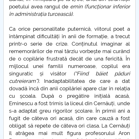
poetului avea rangul de
emin
(funcționar inferior
Studiu epidemiologic
în administrația turcească)
.
Statistica si modelare
Ca orice personalitate puternică, viitorul poet a
întâmpinat dificultăți în anii de formație, a trecut
Teatrul izolării
printr-o serie de crize. Conținutul imaginar al
rememorărilor de mai târziu vorbește mai curând
Hristos este același
de o copilărie frustrată decât de una fericită. În
mijlocul unei familii numeroase, copilul era
Sfintele Paști 2020
singuratic și visător
(“Fiind băiet păduri
cutreieram”)
. Inadaptabilitatea de care a dat
Sedentarism
dovadă încă din anii copilăriei apare clar în relația
cu școala. După o pregătire inițială acasă,
Criza economică
Eminescu a fost trimis la liceul din Cernăuți, unde
s-a adaptat greu rigorilor școlare. În primii ani a
Derogarea României de la CEDO
fugit de câteva ori acasă, din care cauză a fost
obligat să repete de câteva ori clasa. La Cernâuți
Educația online
îl atrăgea mai mult figura profesorului Aron