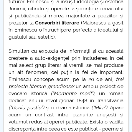
tuturor; Eminescu și-a însușit ideologia și estetica
Junimii, citindu-și operele la ședințele cenaclului
Câte strofe are Luceafarul?
și publicându-și marea majoritate a poeziilor și
prozelor la
Convorbiri literare
(Maiorescu a găsit
ANIVERSAREA A 162 DE ANI DE LA UNIREA
în Eminescu o întruchipare perfecta a idealului și
PRINCIPATELOR ROMÂNE
gustului său estetic).
“CAZUL” ŞTIINŢELOR UMANE. O PLEDOARIE
Simultan cu explozia de informații și cu această
PRECAUTĂ
creștere a auto-exigenței prin includerea în cel
mai select grup literar al vremii, se mai produce
Ce mai rămâne uman în transumanism
un alt fenomen, cel puțin la fel de important:
Eminescu concepe acum, pe la 20 de ani,
trei
Thomas Molnar
proiecte literare grandioase:
un amplu proiect de
evocare istorică
(“Memento mori!”)
, un roman
In memoriam Luiza Petre PARVAN
dedicat anului revoluționar 1848 în Transilvania
(“Geniu pustiu”)
și o drama istorică
(“Mira”)
. Apare
Un model socio-politic deformat
acum un contrast între planurile urieșești și
volumul redus al operei publicate. Există o vădită
Nu se practica libertatea, nu exista proces dialogic
discrepanță între ceea ce este publicat - poeme și