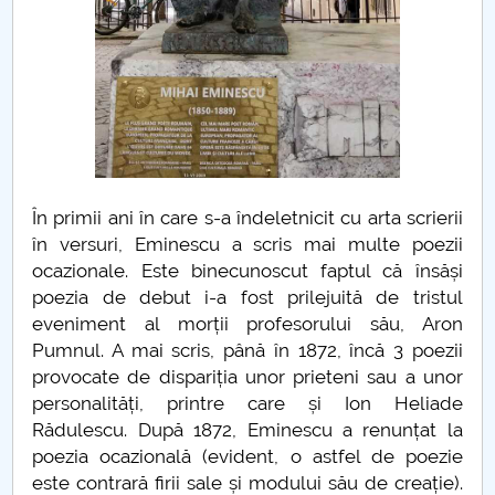
PNRR
Proiect PRIM STUD
Proiect SU-ETIC
Protecția datelor personale
În primii ani în care s-a îndeletnicit cu arta scrierii
în versuri, Eminescu a scris mai multe poezii
UNIVERSITATE pentru comunitate
ocazionale. Este binecunoscut faptul că însăși
poezia de debut i-a fost prilejuită de tristul
IOSUD/CSUD-Doctorate
eveniment al morții profesorului său, Aron
Pumnul. A mai scris, până în 1872, încă 3 poezii
Comisie de etica unversitară
provocate de dispariția unor prieteni sau a unor
personalități, printre care și Ion Heliade
Evenimente CUP
Rădulescu. După 1872, Eminescu a renunțat la
poezia ocazională (evident, o astfel de poezie
Accesibilitate pentru studenții cu dizabilități
este contrară firii sale și modului său de creație).