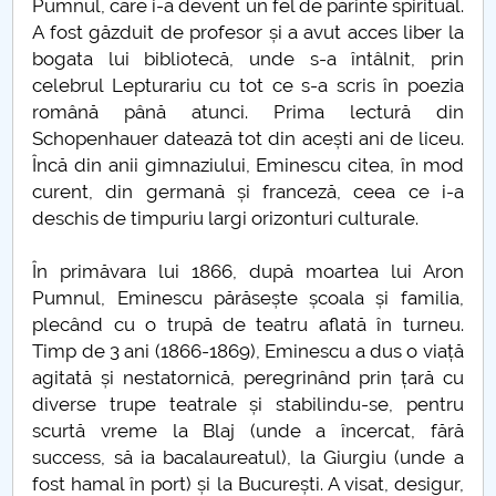
Pumnul, care i-a devent un fel de părinte spiritual.
Când „a fost odată” devine „se-ntâmplă acum”
A fost găzduit de profesor și a avut acces liber la
bogata lui bibliotecă, unde s-a întâlnit, prin
Transporturile
celebrul Lepturariu cu tot ce s-a scris în poezia
română până atunci. Prima lectură din
„Ciuma Antonină”
Schopenhauer datează tot din acești ani de liceu.
Încă din anii gimnaziului, Eminescu citea, în mod
Ciuma lui Justinian
curent, din germană și franceză, ceea ce i-a
deschis de timpuriu largi orizonturi culturale.
Epidemia de la Atena
În primăvara lui 1866, după moartea lui Aron
Ciuma din vremea lui Caragea Vodă
Pumnul, Eminescu părăsește școala și familia,
plecând cu o trupă de teatru aflată în turneu.
Nevoia de coeziune a UE
Timp de 3 ani (1866-1869), Eminescu a dus o viață
agitată și nestatornică, peregrinând prin țară cu
Economia României în 2020
diverse trupe teatrale și stabilindu-se, pentru
scurtă vreme la Blaj (unde a încercat, fără
10 Mai 1866
success, să ia bacalaureatul), la Giurgiu (unde a
fost hamal în port) și la București. A visat, desigur,