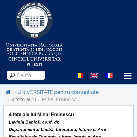
Universitatea Națională
de Știință și Tehnologie
POLITEHNICA
București
CENTRUL UNIVERSITAR
PITEȘTI
Menu
UNIVERSITATE pentru comunitate
4 fețe ale lui Mihai Eminescu
Despre Universitate
4 fețe ale lui Mihai Eminescu
Centrul de Management al Proiectelor
Lavinia Banică, conf. dr.
Departamentul Limbă, Literatură, Istorie și Arte
Facultatea de Teologie, Litere, Istorie și Arte