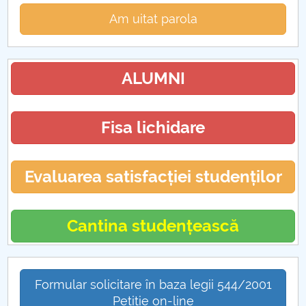
Am uitat parola
ALUMNI
Fisa lichidare
Evaluarea satisfacției studenților
Cantina studențească
Formular solicitare în baza legii 544/2001
Petiție on-line