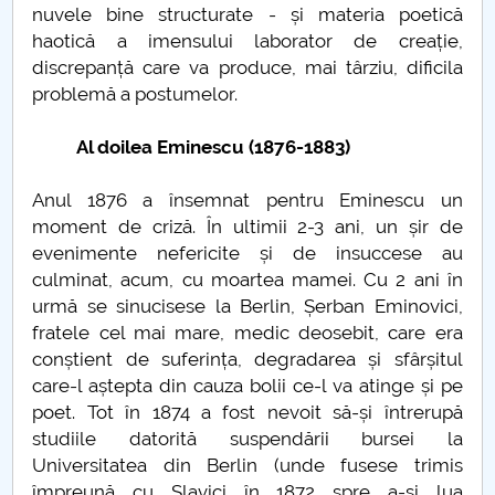
nuvele bine structurate - și materia poetică
POVESTEA CENTRULUI GEOGRAFIC AL ROMANIEI
haotică a imensului laborator de creație,
discrepanță care va produce, mai târziu, dificila
I’m a trainer. What’s your superpower?
problemă a postumelor.
Neuroplasticitate în educație? Despre pasivitate și
Al doilea Eminescu (1876-1883)
noi obiceiuri
Anul 1876 a însemnat pentru Eminescu un
Cassandre și profeți
moment de criză. În ultimii 2-3 ani, un șir de
evenimente nefericite și de insuccese au
Universitate 4.0
culminat, acum, cu moartea mamei. Cu 2 ani în
urmă se sinucisese la Berlin, Șerban Eminovici,
fratele cel mai mare, medic deosebit, care era
conștient de suferința, degradarea și sfârșitul
care-l aștepta din cauza bolii ce-l va atinge și pe
poet. Tot în 1874 a fost nevoit să-și întrerupă
studiile datorită suspendării bursei la
Universitatea din Berlin (unde fusese trimis
împreună cu Slavici în 1872 spre a-și lua