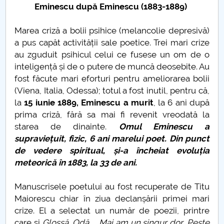
Eminescu după Eminescu (1883-1889)
Marea criză a bolii psihice (melancolie depresivă)
a pus capăt activității sale poetice. Trei mari crize
au zguduit psihicul celui ce fusese un om de o
inteligență și de o putere de muncă deosebite. Au
fost făcute mari eforturi pentru ameliorarea bolii
(Viena, Italia, Odessa); totul a fost inutil, pentru că,
la
15 iunie 1889, Eminescu a murit
, la 6 ani după
prima criză, fără sa mai fi revenit vreodată la
starea de dinainte.
Omul Eminescu a
supraviețuit, fizic, 6 ani marelui poet. Din punct
de vedere spiritual, și-a încheiat evoluția
meteorică în 1883, la 33 de ani.
Manuscrisele poetului au fost recuperate de Titu
Maiorescu chiar în ziua declanșării primei mari
crize. El a selectat un număr de poezii, printre
care și
Glossă, Odă…., Mai am un singur dor, Peste