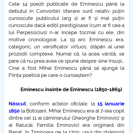
Cele 14 poezii publicate de Eminescu până la
Raportul Conducerii Centrului Universitar Pitești
debutul în Convorbiri literare sunt relativ puțin
privind implementarea Planului Operațional 2020-
cunoscute publicului larg și ar fi și mai puțin
2024
cunoscute dacă ediții prestigioase (cum ar fi cea a
lui Perpessicius) n-ar începe tocmai cu ele, din
Parteneri CUP
motive cronologice. La 19 ani, Eminescu era,
categoric, un versificator virtuos, stăpân al unei
Centrul de Consiliere și Orientare în Carieră
prozodii complexe. Numai că, la acea vârstă, se
pare că nu prea avea ce spune despre sine însuși...
Chestionar angajabilitate ALUMNI – UPB
Cine a fost Mihai Eminescu până să ajungă la
Ființa poetică pe care o cunoaștem?
CAR2026
Eminescu înainte de Eminescu (1850-1869)
MENIU CANTINA
Născut
, conform actelor oficiale,
la
15 ianuarie
O NOUĂ REALITATE
1850
la Botoșani, Mihai Eminescu era al 7-lea copil
dintre cei 11 ai căminarului Gheorghe Eminovici și
ai Ralucăi. Familia Eminovici era originară din
Lectura
Banat, în Timișoara pe la 1700, unul din strămoșii