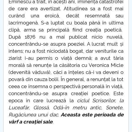
Eminescu a trait, în acești ani, iminența catastrofei
de care era avertizat. Atitudinea sa a fost mai
curând una eroică, decât resemnată sau
lacrimogenă. S-a luptat cu boala până în ultima
clipă, arma sa principală fiind creația poetică.
După 1876 nu a mai publicat nicio nuvelă,
concentrându-se asupra poeziei. A lucrat mult și
intens; nu a fost niciodată bogat, dar veniturile ca
ziarist i-au permis o viață demnă; a avut tăria
morală să renunțe la căsătoria cu Veronica Micle
(devenită văduvă), căci a înțeles că-i va deveni o
povară din cauza bolii. În general, a renunțat la tot
ceea ce însemna o perspectivă personală în viață,
concentrându-se asupra creației poetice. Este
epoca în care lucrează la
ciclul Scrisorilor, la
Luceafăr, Glossă, Odă-în metru antic, Sonete,
Rugăciunea unui dac
.
Aceasta este perioada de
vârf a creației sale
.