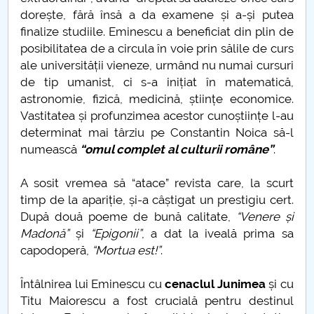
dorește, fără însă a da examene și a-și putea
Pandemie și simptome – o analiză semiotică
finalize studiile. Eminescu a beneficiat din plin de
posibilitatea de a circula în voie prin sălile de curs
Simboluri care să reziste ȋn vremuri de pandemie
ale universității vieneze, urmând nu numai cursuri
de tip umanist, ci s-a inițiat în matematică,
astronomie, fizică, medicină, științe economice.
Simone de Beauvoir
Vastitatea și profunzimea acestor cunoștiințe l-au
determinat mai târziu pe Constantin Noica să-l
Părerea sau opinia profesorilor de la UPIT contează
numească
“omul complet al culturii române”
.
Poate fi un calculator conștient?
A sosit vremea să “atace” revista care, la scurt
timp de la apariție, și-a câștigat un prestigiu cert.
Despre schimbări... tehnologice și nu numai...
După două poeme de bună calitate,
“Venere și
Madonă”
și
“Epigonii”
, a dat la iveală prima sa
CARPE DIEM
capodoperă,
“Mortua est!”
.
Etica spirituala. Stiinta de a sarbatori Craciunul
Întâlnirea lui Eminescu cu
cenaclul Junimea
și cu
Titu Maiorescu a fost crucială pentru destinul
Eminescu nu a fost...