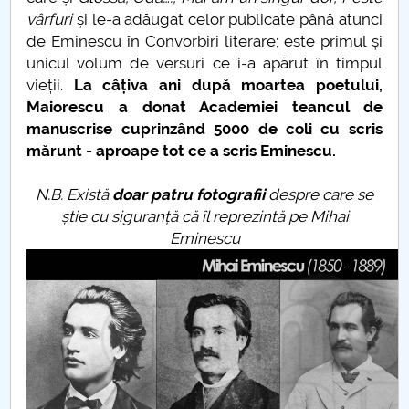
vârfuri
și le-a adăugat celor publicate până atunci
de Eminescu în Convorbiri literare; este primul și
unicul volum de versuri ce i-a apărut în timpul
vieții.
La câțiva ani după moartea poetului,
Maiorescu a donat Academiei teancul de
manuscrise cuprinzând 5000 de coli cu scris
mărunt - aproape tot ce a scris Eminescu.
N.B. Există
doar patru fotografii
despre care se
știe cu siguranță că îl reprezintă pe Mihai
Eminescu