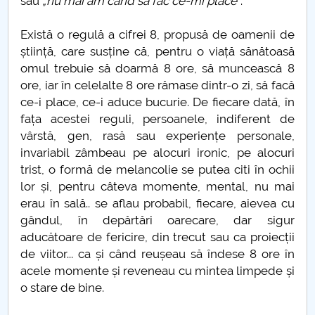
sau
„nu mai am când să fac ce-mi place”
.
PNRR
Există o regulă a cifrei 8, propusă de oamenii de
știință, care susține că, pentru o viață sănătoasă
Proiect PRIM STUD
omul trebuie să doarmă 8 ore, să muncească 8
ore, iar în celelalte 8 ore rămase dintr-o zi, să facă
Proiect SU-ETIC
ce-i place, ce-i aduce bucurie. De fiecare dată, în
fața acestei reguli, persoanele, indiferent de
Protecția datelor personale
vârstă, gen, rasă sau experiențe personale,
invariabil zâmbeau pe alocuri ironic, pe alocuri
UNIVERSITATE pentru comunitate
trist, o formă de melancolie se putea citi în ochii
lor și, pentru câteva momente, mental, nu mai
IOSUD/CSUD-Doctorate
erau în sală.. se aflau probabil, fiecare, aievea cu
gândul, în depărtări oarecare, dar sigur
Comisie de etica unversitară
aducătoare de fericire, din trecut sau ca proiecții
de viitor... ca și când reușeau să îndese 8 ore în
Evenimente CUP
acele momente și reveneau cu mintea limpede și
o stare de bine.
Accesibilitate pentru studenții cu dizabilități