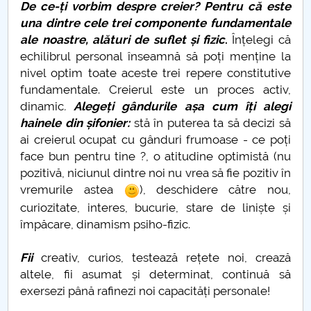
De ce-ți vorbim despre creier? Pentru că este
POVESTEA CENTRULUI GEOGRAFIC AL ROMANIEI
una dintre cele trei componente fundamentale
ale noastre, alături de suflet și fizic
.
Înțelegi că
I’m a trainer. What’s your superpower?
echilibrul personal înseamnă să poți menține la
nivel optim toate aceste trei repere constitutive
Neuroplasticitate în educație? Despre pasivitate și
fundamentale. Creierul este un proces activ,
noi obiceiuri
dinamic
.
Alegeți gândurile așa cum îți alegi
hainele din șifonier:
stă în puterea ta să decizi să
Cassandre și profeți
ai creierul ocupat cu gânduri frumoase - ce poți
face bun pentru tine ?, o atitudine optimistă (nu
Universitate 4.0
pozitivă, niciunul dintre noi nu vrea să fie pozitiv în
vremurile astea
), deschidere către nou,
curiozitate, interes, bucurie, stare de liniște și
împăcare, dinamism psiho-fizic.
Fii
creativ, curios, testează rețete noi, crează
altele, fii asumat și determinat, continuă să
exersezi până rafinezi noi capacități personale!