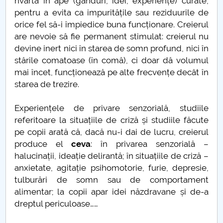
nvârtă în ape (gânduri, idei, experiențe) curate,
pentru a evita ca impuritățile sau reziduurile de
Câte strofe are Luceafarul?
orice fel să-i împiedice buna funcționare. Creierul
are nevoie să fie permanent stimulat: creierul nu
ANIVERSAREA A 162 DE ANI DE LA UNIREA
devine inert nici în starea de somn profund, nici în
PRINCIPATELOR ROMÂNE
stările comatoase (în comă), ci doar dă volumul
mai încet, funcționează pe alte frecvențe decât în
“CAZUL” ŞTIINŢELOR UMANE. O PLEDOARIE
starea de trezire.
PRECAUTĂ
Experiențele de privare senzorială, studiile
Ce mai rămâne uman în transumanism
referitoare la situațiile de criză și studiile făcute
pe copii arată că, dacă nu-i dai de lucru, creierul
Thomas Molnar
produce el
ceva
: în privarea senzorială –
halucinații, ideație delirantă; în situațiile de criză –
In memoriam Luiza Petre PARVAN
anxietate, agitație psihomotorie, furie, depresie,
tulburări de somn sau de comportament
Un model socio-politic deformat
alimentar; la copii apar idei năzdravane și de-a
dreptul periculoase……
Nu se practica libertatea, nu exista proces dialogic