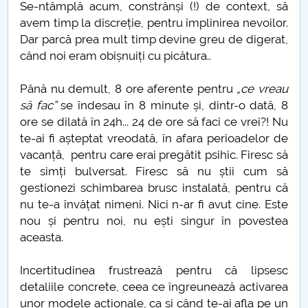
Se-ntâmplă acum, constrânși (!) de context, să
Raportul Conducerii Centrului Universitar Pitești
avem timp la discreție, pentru împlinirea nevoilor.
privind implementarea Planului Operațional 2020-
Dar parcă prea mult timp devine greu de digerat,
2024
când noi eram obișnuiți cu picătura..
Parteneri CUP
Până nu demult, 8 ore aferente pentru
„ce vreau
să fac”
se îndesau în 8 minute și, dintr-o dată, 8
Centrul de Consiliere și Orientare în Carieră
ore se dilată în 24h... 24 de ore să faci ce vrei?! Nu
te-ai fi așteptat vreodată, în afara perioadelor de
vacanță, pentru care erai pregătit psihic. Firesc să
Chestionar angajabilitate ALUMNI – UPB
te simți bulversat. Firesc să nu știi cum să
gestionezi schimbarea brusc instalată, pentru că
CAR2026
nu te-a învățat nimeni. Nici n-ar fi avut cine. Este
nou și pentru noi, nu ești singur în povestea
MENIU CANTINA
aceasta.
O NOUĂ REALITATE
Incertitudinea frustrează pentru că lipsesc
detaliile concrete, ceea ce îngreunează activarea
Lectura
unor modele acționale, ca și când te-ai afla pe un