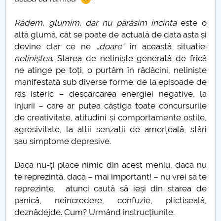
Râdem, glumim, dar nu părăsim incinta
este o
altă glumă, cât se poate de actuală de data asta și
devine clar ce ne
„doare”
în această situație:
neliniștea
. Starea de neliniște generată de frică
ne atinge pe toți, o purtăm în rădăcini, neliniște
manifestată sub diverse forme: de la episoade de
râs isteric – descărcarea energiei negative, la
injurii – care ar putea câștiga toate concursurile
de creativitate, atitudini și comportamente ostile,
agresivitate, la alții senzații de amorțeală, stări
sau simptome depresive.
Dacă nu-ți place nimic din acest meniu, dacă nu
te reprezintă, dacă – mai important! – nu vrei să te
reprezinte, atunci caută să ieși din starea de
panică, neîncredere, confuzie, plictiseală,
deznădejde. Cum? Urmând instrucțiunile.