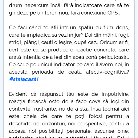
drum neparcurs încă, fără indicatoare care să te
Studiu epidemiologic
ghideze pe un teren nou, fără conexiune GPS…
Statistica si modelare
Ce faci când te afli într-un spațiu cu fum dens,
care te împiedică să vezi în jur? Dai din mâini, fugi,
Teatrul izolării
strigi, plângi, cauți o ieșire, după caz… Oricum ar fi,
cert este că se produce o reacție concretă, care
Hristos este același
arată intenția de a ieși din acea zonă periculoasă...
Ce scrie pe unicul indicator pe care îl avem noi, în
Sfintele Paști 2020
această perioadă de ceață afectiv-cognitivă?
#staiacasă!
Sedentarism
Evident că răspunsul tău este de împotrivire,
Criza economică
reacția firească este de a face ceva să ieși din
contexte frustrante, nu de a sta... Însă tocmai aici
Derogarea României de la CEDO
este cheia de care te poți folosi pentru a
deschide noi orizonturi, noi perspective, pentru a
Educația online
accesa noi posibilități personale, ascunse bine,