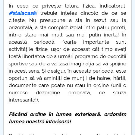
În ceea ce privește latura fizică, indicatorul
#staiacasă
!
trebuie înțeles dincolo de ce se
citește. Nu presupune a sta în șezut sau la
orizontală, a sta complet izolat între patru pereți,
într-o stare mai mult sau mai puțin inertă! În
această perioadă, foarte importante sunt
activitățile fizice, ușor de accesat cât timp aveți
toată libertatea de a urmări programe de exerciții
sportive sau de a vă lăsa imaginația să vă sprijine
în acest sens. Și desigur, în această perioadă, este
oportun să vă amintiți de munții de haine, hârtii,
documente care poate nu stau în ordine (unii o
numesc dezordine ordonată, ce scuză
interesantă!).
Făcând ordine în lumea exterioară, ordonăm
lumea noastră interioară!