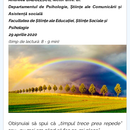
Consiliul de Administratie
Departamentul de Psihologie, Ştiinţe ale Comunicării și
Nr. de telefon si adrese Facultăți
Asistență socială
Facultatea de Științe ale Educației, Științe Sociale și
Psihologie
Admitere
29 aprilie 2020
(timp de lectură: 8 - 9 min)
Români de pretutindeni - ADMITERE
Senat
Facultăți
Studenți
Ghiduri pentru STUDENȚI
Relații Publice
Obișnuiai să spui că
„timpul trece prea repede”
Relații Internaționale