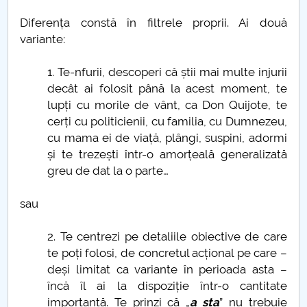
Admitere UPIT 2020 online
Diferența constă în filtrele proprii. Ai două
Metode statistice - lansare de carte
variante:
Atestarea documentară a Piteştiului (20 mai 1388)
1. Te-nfurii, descoperi că știi mai multe injurii
decât ai folosit până la acest moment, te
Constantin cel Mare
lupți cu morile de vânt, ca Don Quijote, te
cerți cu politicienii, cu familia, cu Dumnezeu,
După două luni…
cu mama ei de viață, plângi, suspini, adormi
și te trezești într-o amorțeală generalizată
ŞI ACUM ÎNCOTRO?
greu de dat la o parte…
De ce avem nevoie de bătrâni
sau
2. Te centrezi pe detaliile obiective de care
4 fețe ale lui Mihai Eminescu
te poți folosi, de concretul acțional pe care –
deși limitat ca variante în perioada asta –
Vocabularul în vremea pandemiei
încă îl ai la dispoziție într-o cantitate
importantă. Te prinzi că „
a sta
” nu trebuie
Despre "a te ține de cuvânt"