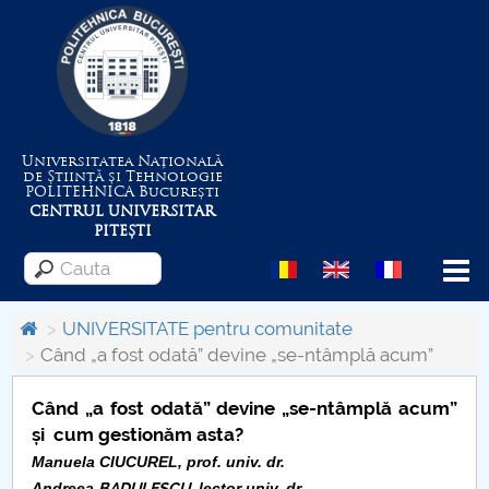
Universitatea Națională
de Știință și Tehnologie
POLITEHNICA
București
CENTRUL UNIVERSITAR
PITEȘTI
Menu
UNIVERSITATE pentru comunitate
Când „a fost odată” devine „se-ntâmplă acum”
Despre Universitate
Când „a fost odată” devine „se-ntâmplă acum”
și cum gestionăm asta?
Centrul de Management al Proiectelor
Manuela CIUCUREL, prof. univ. dr.
Andreea
BADULESCU
, lector univ. dr.