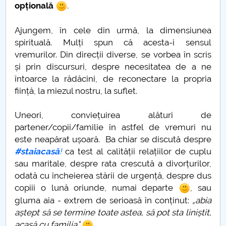
opțională
.
Ajungem, în cele din urmă, la dimensiunea
spirituală. Mulți spun că acesta-i sensul
vremurilor. Din direcții diverse, se vorbea în scris
și prin discursuri, despre necesitatea de a ne
întoarce la rădăcini, de reconectare la propria
ființă, la miezul nostru, la suflet.
Uneori, conviețuirea alături de
partener/copii/familie în astfel de vremuri nu
este neapărat ușoară. Ba chiar se discută despre
#staiacasă
!
ca test al calității relațiilor de cuplu
sau maritale, despre rata crescută a divorțurilor,
odată cu încheierea stării de urgență, despre dus
copiii o lună oriunde, numai departe
, sau
gluma aia - extrem de serioasă în conținut:
„abia
aștept să se termine toate astea, să pot sta liniștit,
acasă cu familia”
.