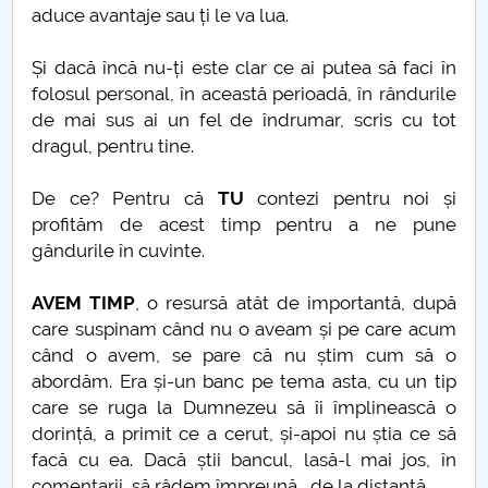
aduce avantaje sau ți le va lua.
Și dacă încă nu-ți este clar ce ai putea să faci în
folosul personal, în această perioadă, în rândurile
de mai sus ai un fel de îndrumar, scris cu tot
dragul, pentru tine.
De ce? Pentru că
TU
contezi pentru noi și
profităm de acest timp pentru a ne pune
gândurile în cuvinte.
AVEM TIMP
, o resursă atât de importantă, după
care suspinam când nu o aveam și pe care acum
când o avem, se pare că nu știm cum să o
abordăm. Era și-un banc pe tema asta, cu un tip
care se ruga la Dumnezeu să îi împlinească o
dorință, a primit ce a cerut, și-apoi nu știa ce să
facă cu ea. Dacă știi bancul, lasă-l mai jos, în
comentarii, să râdem împreună… de la distanță…