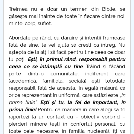
Treimea nu e doar un termen din Biblie, se
găsește mai înainte de toate în fiecare dintre noi:
minte, corp, suflet.
Abordate pe rând, cu dăruire și intenții frumoase
față de sine, te vei ajuta să crești ca întreg. Nu
aștepta de la alții să facă pentru tine ceea ce doar
tu poți.
Ești, în primul rând, responsabil pentru
ceea ce se întâmplă cu tine
.
Trăind și făcând
parte dintr-o comunitate, indiferent care
(academică, familială, socială) ești totodată
responsabil față de aceasta, în egală măsură ca
orice reprezentant în uniformă, care astăzi este
„în
prima linie”
.
Ești și tu, la fel de important, în
prima linie!
Pentru că maniera în care alegi să te
raportezi la un context cu – obiectiv vorbind –
pierderi minore (ești în confortul personal, cu
toate cele necesare, în familia nucleară), îți va