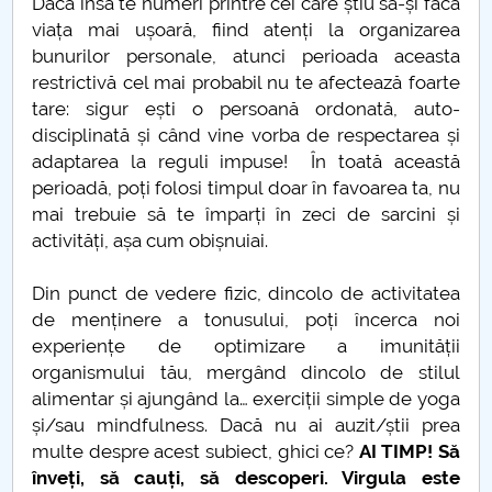
Dacă însă te numeri printre cei care știu să-și facă
viața mai ușoară, fiind atenți la organizarea
bunurilor personale, atunci perioada aceasta
restrictivă cel mai probabil nu te afectează foarte
tare: sigur ești o persoană ordonată, auto-
disciplinată și când vine vorba de respectarea și
adaptarea la reguli impuse! În toată această
perioadă, poți folosi timpul doar în favoarea ta, nu
mai trebuie să te împarți în zeci de sarcini și
activități, așa cum obișnuiai.
Din punct de vedere fizic, dincolo de activitatea
de menținere a tonusului, poți încerca noi
experiențe de optimizare a imunității
organismului tău, mergând dincolo de stilul
alimentar și ajungând la… exerciții simple de yoga
și/sau mindfulness. Dacă nu ai auzit/știi prea
multe despre acest subiect, ghici ce?
AI TIMP!
Să
înveți, să cauți, să descoperi. Virgula este