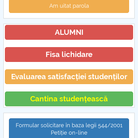
Am uitat parola
ALUMNI
Fisa lichidare
Evaluarea satisfacției studenților
Cantina studențească
Formular solicitare în baza legii 544/2001
Petiție on-line