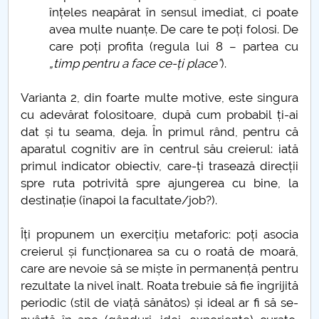
înțeles neapărat în sensul imediat, ci poate
avea multe nuanțe. De care te poți folosi. De
Pandemie și simptome – o analiză semiotică
care poți profita (regula lui 8 – partea cu
„timp pentru a face ce-ți place”
).
Simboluri care să reziste ȋn vremuri de pandemie
Varianta 2, din foarte multe motive, este singura
Simone de Beauvoir
cu adevărat folositoare, după cum probabil ți-ai
dat și tu seama, deja. În primul rând, pentru că
Părerea sau opinia profesorilor de la UPIT contează
aparatul cognitiv are în centrul său creierul: iată
primul indicator obiectiv, care-ți trasează direcții
Poate fi un calculator conștient?
spre ruta potrivită spre ajungerea cu bine, la
destinație (înapoi la facultate/job?).
Despre schimbări... tehnologice și nu numai...
Îți propunem un exercițiu metaforic: poți asocia
CARPE DIEM
creierul și funcționarea sa cu o roată de moară,
care are nevoie să se miște în permanență pentru
Etica spirituala. Stiinta de a sarbatori Craciunul
rezultate la nivel înalt. Roata trebuie să fie îngrijită
periodic (stil de viață sănătos) și ideal ar fi să se-
Eminescu nu a fost...