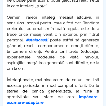
nefolosite până acum, potențialul tău real… Felul
Când „a fost odată” devine „se-ntâmplă acum”
în care înțelegi
„a sta”
.
Transporturile
Oamenii rareori înțeleg mesajul altcuiva, în
sensul/cu scopul pentru care a fost dat. Tendința
„Ciuma Antonină”
creierului, automatism în toată regula, este de a
trece orice mesaj venit din exterior, prin filtrul
Ciuma lui Justinian
personal.
#staiacasă!
poate astfel să genereze
gânduri, reacții, comportamente, emoții diferite,
Epidemia de la Atena
la oameni diferiți. Pentru că filtrele (educația,
experiențele, modelele de viață, nevoile,
Ciuma din vremea lui Caragea Vodă
aspirațiile, pregătirea generală) sunt diferite, de la
om la om.
Nevoia de coeziune a UE
Înțelegi poate, mai bine acum, de ce unii pot trăi
Economia României în 2020
această perioadă, în mod complet diferit. De la
starea de panică generalizată, la furie și
10 Mai 1866
agresivitate sau stare de zen:
împăcare-
asumare-adaptare
.