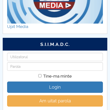
Pandemie și simptome – o analiză semiotică
Simboluri care să reziste ȋn vremuri de pandemie
Upit Media
Simone de Beauvoir
S.I.I.M.A.D.C.
Părerea sau opinia profesorilor de la UPIT contează
Utilizatorul
Poate fi un calculator conștient?
Parola
Despre schimbări... tehnologice și nu numai...
Tine-ma minte
CARPE DIEM
Login
Etica spirituala. Stiinta de a sarbatori Craciunul
Am uitat parola
Eminescu nu a fost...