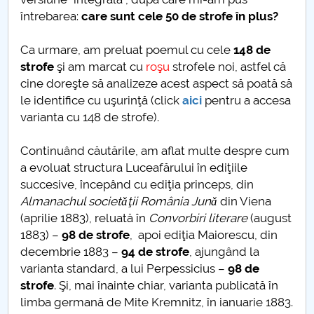
ȋntrebarea:
care sunt cele 50 de strofe ȋn plus?
Raportul Conducerii Centrului Universitar Pitești
privind implementarea Planului Operațional 2020-
Ca urmare, am preluat poemul cu cele
148 de
2024
strofe
şi am marcat cu
roşu
strofele noi, astfel că
cine doreşte să analizeze acest aspect să poată să
Parteneri CUP
le identifice cu uşurinţă (click
aici
pentru a accesa
varianta cu 148 de strofe).
Centrul de Consiliere și Orientare în Carieră
Continuând căutările, am aflat multe despre cum
Chestionar angajabilitate ALUMNI – UPB
a evoluat structura Luceafărului ȋn ediţiile
succesive, ȋncepând cu ediţia princeps, din
CAR2026
Almanachul societǎţii România Junǎ
din Viena
(aprilie 1883), reluată ȋn
Convorbiri literare
(august
MENIU CANTINA
1883) –
98 de strofe
, apoi ediţia Maiorescu, din
decembrie 1883 –
94 de strofe
, ajungând la
O NOUĂ REALITATE
varianta standard, a lui Perpessicius –
98 de
strofe
. Şi, mai ȋnainte chiar, varianta publicată ȋn
Lectura
limba germană de Mite Kremnitz, ȋn ianuarie 1883.