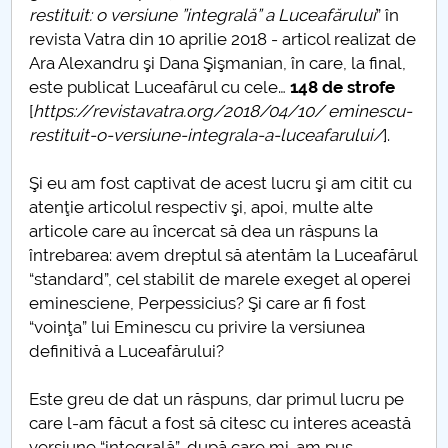
restituit: o versiune ”integrală” a Luceafărului
” ȋn
revista Vatra din 10 aprilie 2018 - articol realizat de
PNRR
Ara Alexandru şi Dana Şişmanian, ȋn care, la final,
este publicat Luceafărul cu cele…
148 de strofe
Proiect PRIM STUD
[
https://revistavatra.org/2018/04/10/ eminescu-
restituit-o-versiune-integrala-a-luceafarului/
].
Proiect SU-ETIC
Şi eu am fost captivat de acest lucru şi am citit cu
Protecția datelor personale
atenţie articolul respectiv şi, apoi, multe alte
articole care au ȋncercat să dea un răspuns la
UNIVERSITATE pentru comunitate
ȋntrebarea: avem dreptul să atentăm la Luceafărul
“standard”, cel stabilit de marele exeget al operei
IOSUD/CSUD-Doctorate
eminesciene, Perpessicius? Şi care ar fi fost
“voinţa” lui Eminescu cu privire la versiunea
Comisie de etica unversitară
definitivă a Luceafărului?
Evenimente CUP
Este greu de dat un răspuns, dar primul lucru pe
care l-am făcut a fost să citesc cu interes această
Accesibilitate pentru studenții cu dizabilități
versiune “integrală”, după care mi-am pus