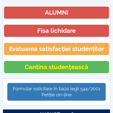
Câte strofe are Luceafarul?
ALUMNI
ANIVERSAREA A 162 DE ANI DE LA UNIREA
PRINCIPATELOR ROMÂNE
Fisa lichidare
“CAZUL” ŞTIINŢELOR UMANE. O PLEDOARIE
PRECAUTĂ
Evaluarea satisfacției studenților
Ce mai rămâne uman în transumanism
Cantina studențească
Thomas Molnar
In memoriam Luiza Petre PARVAN
Formular solicitare în baza legii 544/2001
Petiție on-line
Un model socio-politic deformat
Nu se practica libertatea, nu exista proces dialogic