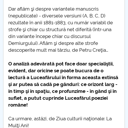
Studiu epidemiologic
Dar aflăm şi despre variantele manuscris
(nepublicate) - diversele versiuni (A, B, C, D)
Statistica si modelare
rezultate ȋn anii 1881-1883, cu număr variabil de
strofe şi chiar cu structură net diferită (ȋntr-una
Teatrul izolării
din variante ȋncepe chiar cu discursul
Demiurgului). Aflăm şi despre alte strofe
Hristos este același
descoperite mult mai târziu, de Petru Creţia…
Sfintele Paști 2020
O analiză adevărată pot face doar specialiştii,
evident, dar oricine se poate bucura de o
Sedentarism
lectură a Luceafărului ȋn forma aceasta extinsă
şi ar putea să cadă pe gânduri: ce orizont larg -
Criza economică
ȋn timp şi ȋn spaţiu, ce profunzime - ȋn gând şi ȋn
suflet, a putut cuprinde Luceafărul poeziei
Derogarea României de la CEDO
române!
Educația online
Ca urmare, astăzi, de Ziua culturii naţionale: La
Mulţi Ani!