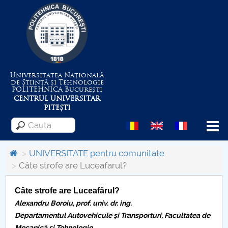
Universitatea Națională
de Știință și Tehnologie
POLITEHNICA
București
CENTRUL UNIVERSITAR
PITEȘTI
Menu
UNIVERSITATE pentru comunitate
Câte strofe are Luceafarul?
Despre Universitate
Câte strofe are Luceafărul?
Centrul de Management al Proiectelor
Alexandru Boroiu, prof. univ. dr. ing.
Departamentul Autovehicule și Transporturi, Facultatea de
Mecanică și Tehnologie