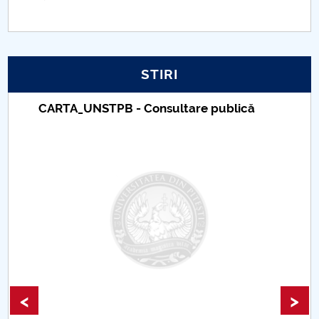
Când „a fost odată” devine „se-ntâmplă acum”
Transporturile
STIRI
„Ciuma Antonină”
Taxe de școlarizare indexate – Centrul
Ciuma lui Justinian
Universitar Pitești
Epidemia de la Atena
Ciuma din vremea lui Caragea Vodă
Nevoia de coeziune a UE
Economia României în 2020
10 Mai 1866
<
>