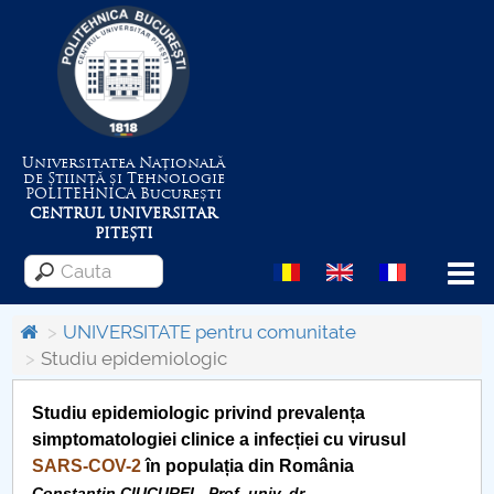
Universitatea Națională
de Știință și Tehnologie
POLITEHNICA
București
CENTRUL UNIVERSITAR
PITEȘTI
Menu
UNIVERSITATE pentru comunitate
Studiu epidemiologic
Despre Universitate
Studiu epidemiologic privind prevalența
Centrul de Management al Proiectelor
simptomatologiei clinice a infecției cu virusul
SARS-COV-2
în populația din România
Constantin CIUCUREL, Prof. univ. dr.