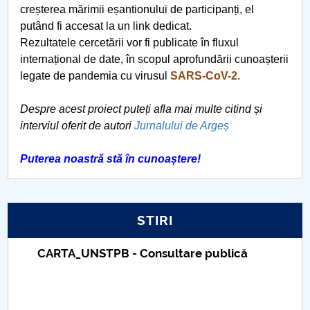
Când „a fost odată” devine „se-ntâmplă acum”
creșterea mărimii eșantionului de participanți, el
putând fi accesat la un link dedicat.
Transporturile
Rezultatele cercetării vor fi publicate în fluxul
internațional de date, în scopul aprofundării cunoașterii
„Ciuma Antonină”
legate de pandemia cu virusul
SARS-CoV-2
.
Despre acest proiect puteți afla mai multe citind și
Ciuma lui Justinian
interviul oferit de autori
Jurnalului de Argeș
Epidemia de la Atena
Puterea noastră stă în cunoaștere!
Ciuma din vremea lui Caragea Vodă
Nevoia de coeziune a UE
STIRI
Economia României în 2020
Taxe de școlarizare indexate – Centrul
Universitar Pitești
10 Mai 1866