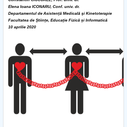
Consiliul de Administratie
Elena Ioana ICONARU, Conf. univ. dr.
Nr. de telefon si adrese Facultăți
Departamentul de Asistență Medicală şi Kinetoterapie
Facultatea de Științe, Educație Fizică și Informatică
10 aprilie 2020
Admitere
Români de pretutindeni - ADMITERE
Senat
Facultăți
Studenți
Ghiduri pentru STUDENȚI
Relații Publice
Relații Internaționale