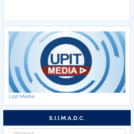
Pandemie și simptome – o analiză semiotică
Simboluri care să reziste ȋn vremuri de pandemie
Simone de Beauvoir
Părerea sau opinia profesorilor de la UPIT contează
Poate fi un calculator conștient?
Despre schimbări... tehnologice și nu numai...
Upit Media
CARPE DIEM
Etica spirituala. Stiinta de a sarbatori Craciunul
S.I.I.M.A.D.C.
Eminescu nu a fost...
Utilizatorul