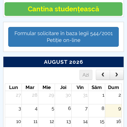
POVESTEA CENTRULUI GEOGRAFIC AL ROMANIEI
Cantina studențească
I’m a trainer. What’s your superpower?
Formular solicitare în baza legii 544/2001
Neuroplasticitate în educație? Despre pasivitate și
Petiție on-line
noi obiceiuri
Cassandre și profeți
AUGUST 2026
Universitate 4.0
Azi
Lun
Mar
Mie
Joi
Vin
Sâm
Dum
27
28
29
30
31
1
2
3
4
5
6
7
8
9
10
11
12
13
14
15
16