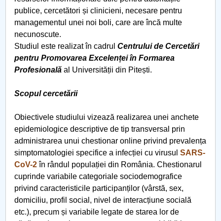
publice, cercetători și clinicieni, necesare pentru
Raportul Conducerii Centrului Universitar Pitești
managementul unei noi boli, care are încă multe
privind implementarea Planului Operațional 2020-
necunoscute.
2024
Studiul este realizat în cadrul
Centrului de Cercetări
pentru Promovarea Excelenței în Formarea
Parteneri CUP
Profesională
al Universității din Pitești.
Centrul de Consiliere și Orientare în Carieră
Scopul cercetării
Chestionar angajabilitate ALUMNI – UPB
Obiectivele studiului vizează realizarea unei anchete
epidemiologice descriptive de tip transversal prin
CAR2026
administrarea unui chestionar online privind prevalența
simptomatologiei specifice a infecției cu virusul
SARS-
MENIU CANTINA
CoV-2
în rândul populației din România. Chestionarul
cuprinde variabile categoriale sociodemografice
O NOUĂ REALITATE
privind caracteristicile participanților (vârstă, sex,
domiciliu, profil social, nivel de interacțiune socială
Lectura
etc.), precum și variabile legate de starea lor de