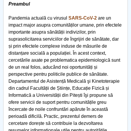
Preambul
PNRR
Pandemia actuală cu virusul
SARS-CoV-2
are un
impact major asupra comunităților umane, prin efectele
Proiect PRIM STUD
importante asupra sănătății indivizilor, prin
suprasolicitarea serviciilor de îngrijiri de sănătate, dar
Proiect SU-ETIC
și prin efectele complexe induse de măsurile de
distanțare socială a populației. În acest context,
Protecția datelor personale
cercetările axate pe problematica epidemiologică sunt
de un real folos, aducând noi oportunități și
UNIVERSITATE pentru comunitate
perspective pentru politicile publice de sănătate.
Departamentul de Asistență Medicală şi Kinetoterapie
IOSUD/CSUD-Doctorate
din cadrul Facultății de Științe, Educație Fizică și
Informatică a Universității din Pitești îşi propune să
Comisie de etica unversitară
ofere servicii de suport pentru comunitățile greu
încercate de noile confruntări apărute în această
Evenimente CUP
perioadă dificilă. Practic, prezentul demers de
cercetare dorește să contribuie la dezvoltarea
Accesibilitate pentru studenții cu dizabilități
resurselor informaționale utile pentru autoritățile