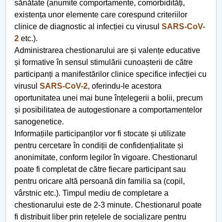
sănătate (anumite comportamente, comorbidități,
Studiu epidemiologic
existența unor elemente care corespund criteriilor
clinice de diagnostic al infecției cu virusul
SARS-CoV-
Statistica si modelare
2
etc.).
Administrarea chestionarului are și valențe educative
Teatrul izolării
și formative în sensul stimulării cunoașterii de către
participanți a manifestărilor clinice specifice infecției cu
Hristos este același
virusul
SARS-CoV-2
, oferindu-le acestora
oportunitatea unei mai bune înțelegerii a bolii, precum
Sfintele Paști 2020
și posibilitatea de autogestionare a comportamentelor
sanogenetice.
Sedentarism
Informațiile participanților vor fi stocate și utilizate
pentru cercetare în condiții de confidențialitate și
Criza economică
anonimitate, conform legilor în vigoare. Chestionarul
poate fi completat de către fiecare participant sau
Derogarea României de la CEDO
pentru oricare altă persoană din familia sa (copil,
vârstnic etc.). Timpul mediu de completare a
Educația online
chestionarului este de 2-3 minute. Chestionarul poate
fi distribuit liber prin rețelele de socializare pentru