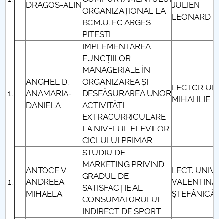
DRAGOS-ALIN
JULIEN
ORGANIZAŢIONAL LA
LEONARD
BCM.U. FC ARGES
PITEȘTI
IMPLEMENTAREA
FUNCȚIILOR
MANAGERIALE ÎN
ANGHEL D.
ORGANIZAREA ȘI
LECTOR UNI
ANAMARIA-
DESFĂȘURAREA UNOR
MIHAI ILIE
DANIELA
ACTIVITĂȚI
EXTRACURRICULARE
LA NIVELUL ELEVILOR
CICLULUI PRIMAR
STUDIU DE
MARKETING PRIVIND
ANTOCE V
LECT. UNIV.
GRADUL DE
ANDREEA
VALENTINA
SATISFACȚIE AL
MIHAELA
ȘTEFĂNICĂ
CONSUMATORULUI
INDIRECT DE SPORT