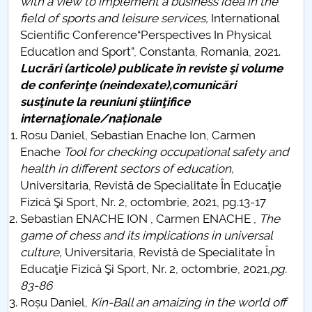
with a view to implement a business idea in the
field of sports and leisure services,
International
Scientific Conference“Perspectives In Physical
Education and Sport”, Constanta, Romania, 2021.
Lucrări (articole) publicate în reviste şi volume
de conferinţe (neindexate),comunicări
susţinute la reuniuni ştiinţifice
internaţionale/naționale
Rosu Daniel, Sebastian Enache Ion, Carmen
Enache
Tool for checking occupational safety and
health in different sectors of education,
Universitaria, Revistă de Specialitate În Educaţie
Fizică Şi Sport, Nr. 2, octombrie, 2021, pg.13-17
Sebastian ENACHE ION , Carmen ENACHE ,
The
game of chess and its implications in universal
culture,
Universitaria, Revistă de Specialitate În
Educaţie Fizică Şi Sport, Nr. 2, octombrie, 2021,
pg.
83-86
Roșu Daniel,
Kin-Ball an amaizing in the world off