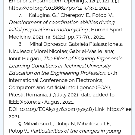
Emotions. Postmodern Openings, 12(3), 121-133.
https://doi.org/10.18662/po/12.3/331, 2021.
7. Kalugina, G.,* Cherepov, E., Potop, V.,
Development of coordination abilities during
initial preparation in motorcycling.,
Human Sport
Medicine. 2021, nr. S1(21), pp. 73-79. , 2021.
8. Mihai Oproescu; Gabriela Plaiasu; Ionela
Niculescu; Viorel Nicolae; Gabriel-Vasile Iana;
Ionut Bulgaru,
The Effect of Ensuring Ergonomic
Learning Conditions in Technical University
Education on the Engineering Profession,
13th
International Conference on Electronics,
Computers and Artificial Intelligence (ECAI),
Pitesti, Romania, 1-3 July 2021, date added to
IEEE Xplore: 23 August 2021,
DOI: 10.1109/ECAI52376.2021.9515187Link: https://ie
2021.
9. Mihailescu L, Dubiµ N, Mihailescu LE,
Potop V.,
Particularities of the changes in young