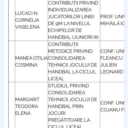
CONTRIBUȚII PRIVIND
INDIVIDUALIZAREA
LUCACI N.
JUCATORILOR LINIEI
PROF. UNIV.
CORNELIA
DE 9M LA NIVELUL
MIHĂILĂ IO
VASELENA
ECHIPELOR DE
HANDBAL (JUNIORI III)
CONTRIBUȚII
METODICE PRIVIND
CONF. UNIV
MANEA OTILIA
CONSOLIDAREA
FLEANCU
COSMINA
TEHNICII JOCULUI DE
JULIEN
HANDBAL LA CICLUL
LEONARD
LICEAL
STUDIUL PRIVIND
CONSOLIDAREA
MARGARIT
TEHNICII JOCULUI DE
CONF. UNIV
TEODORA
HANDBAL PRIN
COJANU FL
ELENA
JOCURI
PREGĂTITOARE LA
CICLUL LICEAL