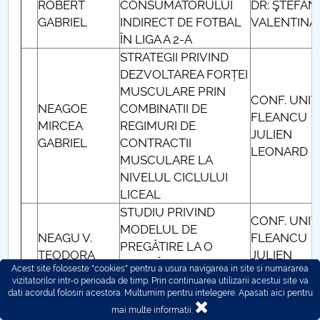
ROBERT
CONSUMATORULUI
DR: ŞTEFĂN
GABRIEL
INDIRECT DE FOTBAL
VALENTINA
ÎN LIGA A 2-A
STRATEGII PRIVIND
DEZVOLTAREA FORȚEI
MUSCULARE PRIN
CONF. UNIV.
NEAGOE
COMBINATII DE
FLEANCU
MIRCEA
REGIMURI DE
JULIEN
GABRIEL
CONTRACTII
LEONARD
MUSCULARE LA
NIVELUL CICLULUI
LICEAL
STUDIU PRIVIND
CONF. UNIV.
MODELUL DE
NEAGU V.
FLEANCU
PREGĂTIRE LA O
TEODORA
JULIEN
ECHIPĂ DE BASCHET
Acest site foloseste "cookies" pentru a usura navigarea in site si numararea
LEONARD
AVANSAŢI
vizitatorilor intr-o perioada de timp. Prin continuarea utilizarii acestui site va
dati acordul folosiri acestora. Multumim pentru intelegere.
Apasati aici pentru
STUDIU PRIVIND
mai multe informatii.
INVATAREA TEHNICII