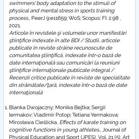
swimmers' body adaptation to the stimuli of
physical and mental stress in sports training
process.,
PeerJ 9:e11659; WoS; Scopus: FI: 2.98 ,
2021.
Articole în revistele şi volumele unor manifestări
ştiinţifice indexate în alte BDI / Studii, articole
publicate în reviste străine recunoscute de
comunitatea ştiinţifică, indexate într-o bază de
date internaţională sau comunicări la reuniuni
ştiinţifice internaţionale publicate integral /
Recenzii critice publicate în reviste de specialitate
din străinătate/ţară, indexate într-o bază de date
internaţională
Blanka Dwojaczny; Monika Bejtka; Sergii
Iermakov; Vladimir Potop; Tetiana Yermakova;
Mirosława Cieślicka,
Effects of karate training on
cognitive functions in young athletes.,
Journal of
Physical Education and Sport (JPES), Vol. 21 (5), Art