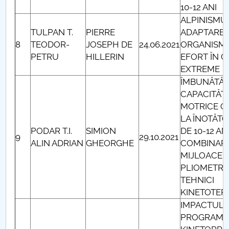
10-12 ANI
ALPINISMU
TULPAN T.
PIERRE
ADAPTARE
8
TEODOR-
JOSEPH DE
24.06.2021
ORGANISMU
PETRU
HILLERIN
EFORT ÎN C
EXTREME
ÎMBUNĂTĂȚ
CAPACITĂȚI
MOTRICE G
LA ÎNOTĂT
PODAR T.I.
SIMION
DE 10-12 AN
9
29.10.2021
ALIN ADRIAN
GHEORGHE
COMBINAR
MIJLOACEL
PLIOMETRI
TEHNICI
KINETOTER
IMPACTUL
PROGRAME