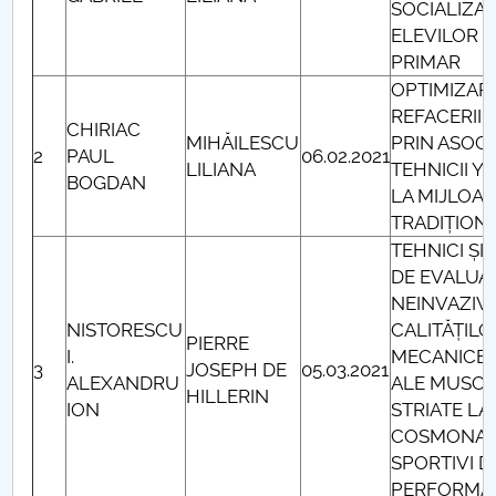
SOCIALIZA
ELEVILOR C
PNRR
PRIMAR
OPTIMIZAR
Proiect PRIM STUD
REFACERII 
CHIRIAC
MIHĂILESCU
PRIN ASOC
Proiect SU-ETIC
2
PAUL
06.02.2021
LILIANA
TEHNICII 
BOGDAN
LA MIJLOA
Protecția datelor personale
TRADIȚION
TEHNICI ȘI
UNIVERSITATE pentru comunitate
DE EVALUA
NEINVAZIVĂ
IOSUD/CSUD-Doctorate
NISTORESCU
CALITĂȚILO
PIERRE
I.
MECANICE 
Comisie de etica unversitară
3
JOSEPH DE
05.03.2021
ALEXANDRU
ALE MUSCU
HILLERIN
ION
STRIATE LA
Evenimente CUP
COSMONAUȚ
SPORTIVI D
Accesibilitate pentru studenții cu dizabilități
PERFORMA