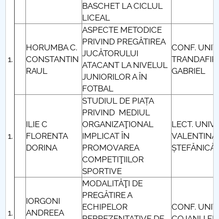
BASCHET LA CICLUL
LICEAL
ASPECTE METODICE
PRIVIND PREGĂTIREA
HORUMBA C.
CONF. UNIV.
JUCĂTORULUI
CONSTANTIN
TRANDAFIR
ATACANT LA NIVELUL
RAUL
GABRIEL
JUNIORILOR A ÎN
FOTBAL
STUDIUL DE PIAȚA
PRIVIND MEDIUL
ILIE C
ORGANIZAŢIONAL
LECT. UNIV.
FLORENTA
IMPLICAT ÎN
VALENTINA
DORINA
PROMOVAREA
ȘTEFĂNICĂ
COMPETIŢIILOR
SPORTIVE
MODALITĂŢI DE
PREGĂTIRE A
IORGONI
ECHIPELOR
CONF. UNIV
ANDREEA
REPREZENTATIVE DE
COJANU FL