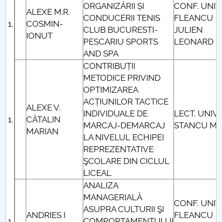
ORGANIZĂRII ȘI
CONF. UNIV
ALEXE M.R.
CONDUCERII TENIS
FLEANCU
COSMIN-
CLUB BUCURESTI-
JULIEN
IONUT
PESCARIU SPORTS
LEONARD
AND SPA
CONTRIBUȚII
METODICE PRIVIND
OPTIMIZAREA
ACȚIUNILOR TACTICE
ALEXE V.
INDIVIDUALE DE
LECT. UNIV.
CĂTALIN
MARCAJ-DEMARCAJ
STANCU M
MARIAN
LA NIVELUL ECHIPEI
REPREZENTATIVE
ŞCOLARE DIN CICLUL
LICEAL
ANALIZA
MANAGERIALĂ
CONF. UNIV
ASUPRA CULTURII ŞI
ANDRIES I
FLEANCU
COMPORTAMENTULUI