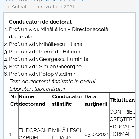
Consiliul de Administratie
Activitate și rezultate 2021
Nr. de telefon si adrese Facultăți
Conducători de doctorat
Prof. univ. dr. Mihăilă Ion – Director școală
Admitere
doctorală
Prof. univ.dr. Mihăilescu Liliana
Români de pretutindeni - ADMITERE
Prof. univ.dr. Pierre de Hillerin
Prof. univ.dr. Georgescu Luminița
Senat
Prof. univ.dr. Simion Gheorghe
Prof. univ.dr. Potop Vladimir
Facultăți
Teze de doctorat finalizate
î
n cadrul
laboratorului/centrului
Studenți
Nr.
Nume
Conducător
Data
Titlul lucrăr
Crt
doctorand
ştiinţific
susţinerii
Ghiduri pentru STUDENȚI
CONTRIBUȚI
CREȘTEREA
Relații Publice
EDUCAȚIEI 
TUDORACHE
MIHĂILESCU
1
05.02.2021
FORMALE L
Relații Internaționale
GABRIEL
LILIANA