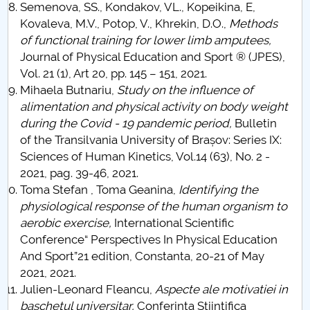
Semenova, SS., Kondakov, VL., Kopeikina, E,
Kovaleva, M.V., Potop, V., Khrekin, D.O.,
Methods
of functional training for lower limb amputees,
Journal of Physical Education and Sport ® (JPES),
Vol. 21 (1), Art 20, pp. 145 – 151, 2021.
Mihaela Butnariu,
Study on the influence of
alimentation and physical activity on body weight
during the Covid - 19 pandemic period,
Bulletin
of the Transilvania University of Brașov: Series IX:
Sciences of Human Kinetics, Vol.14 (63), No. 2 -
2021, pag. 39-46, 2021.
Toma Stefan , Toma Geanina,
Identifying the
physiological response of the human organism to
aerobic exercise,
International Scientific
Conference“ Perspectives In Physical Education
And Sport”21 edition, Constanta, 20-21 of May
2021, 2021.
Julien-Leonard Fleancu,
Aspecte ale motivatiei in
baschetul universitar,
Conferinta Stiintifica