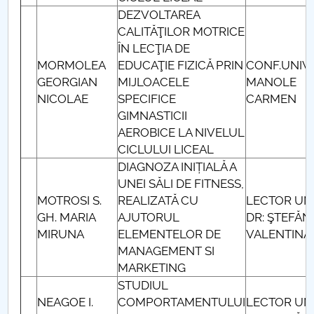
DEZVOLTAREA
CALITĂŢILOR MOTRICE
ÎN LECŢIA DE
MORMOLEA
EDUCAŢIE FIZICĂ PRIN
CONF.UNIV.
GEORGIAN
MIJLOACELE
MANOLE
NICOLAE
SPECIFICE
CARMEN
GIMNASTICII
AEROBICE LA NIVELUL
CICLULUI LICEAL
DIAGNOZA INIȚIALĂ A
UNEI SĂLI DE FITNESS,
MOTROSI S.
REALIZATĂ CU
LECTOR UNI
GH. MARIA
AJUTORUL
DR: ŞTEFĂN
MIRUNA
ELEMENTELOR DE
VALENTINA
MANAGEMENT SI
MARKETING
STUDIUL
NEAGOE I.
COMPORTAMENTULUI
LECTOR UNI