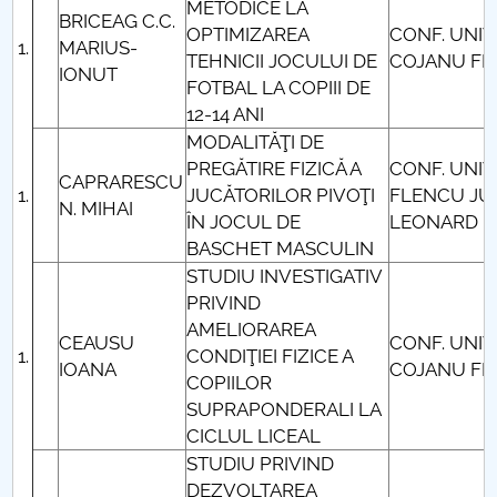
METODICE LA
BRICEAG C.C.
OPTIMIZAREA
CONF. UNIV.
MARIUS-
TEHNICII JOCULUI DE
COJANU FL
IONUT
FOTBAL LA COPIII DE
12-14 ANI
MODALITĂŢI DE
PREGĂTIRE FIZICĂ A
CONF. UNIV.
CAPRARESCU
JUCĂTORILOR PIVOŢI
FLENCU JU
N. MIHAI
ÎN JOCUL DE
LEONARD
BASCHET MASCULIN
STUDIU INVESTIGATIV
PRIVIND
AMELIORAREA
CEAUSU
CONF. UNIV
CONDIŢIEI FIZICE A
IOANA
COJANU FL
COPIILOR
SUPRAPONDERALI LA
CICLUL LICEAL
STUDIU PRIVIND
DEZVOLTAREA