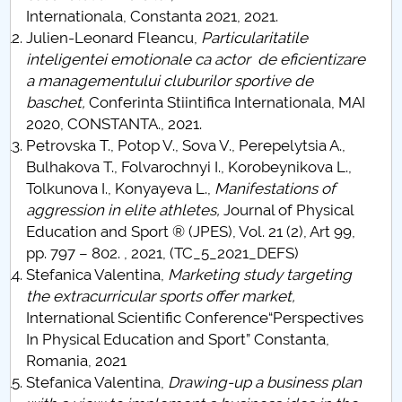
Internationala, Constanta 2021, 2021.
Julien-Leonard Fleancu,
Particularitatile
inteligentei emotionale ca actor de eficientizare
a managementului cluburilor sportive de
baschet,
Conferinta Stiintifica Internationala, MAI
2020, CONSTANTA., 2021.
Petrovska T., Potop V., Sova V., Perepelytsia A.,
Bulhakova T., Folvarochnyi I., Korobeynikova L.,
Tolkunova I., Konyayeva L.,
Manifestations of
aggression in elite athletes,
Journal of Physical
Education and Sport ® (JPES), Vol. 21 (2), Art 99,
pp. 797 – 802. , 2021, (TC_5_2021_DEFS)
Stefanica Valentina,
Marketing study targeting
the extracurricular sports offer market,
International Scientific Conference“Perspectives
In Physical Education and Sport” Constanta,
Romania, 2021
Stefanica Valentina,
Drawing-up a business plan