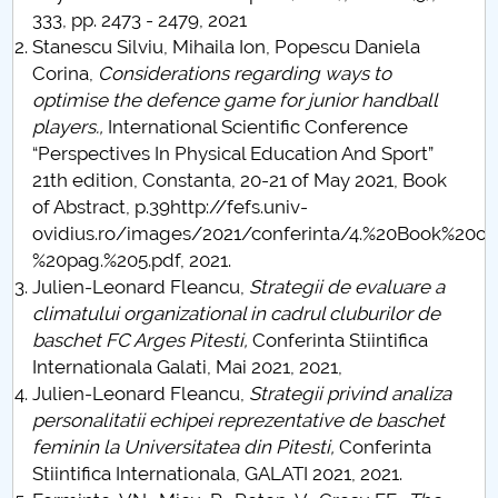
333, pp. 2473 - 2479, 2021
Stanescu Silviu, Mihaila Ion, Popescu Daniela
Corina,
Considerations regarding ways to
optimise the defence game for junior handball
players.,
International Scientific Conference
“Perspectives In Physical Education And Sport”
21th edition, Constanta, 20-21 of May 2021, Book
of Abstract, p.39http://fefs.univ-
ovidius.ro/images/2021/conferinta/4.%20Book%20of
%20pag.%205.pdf, 2021.
Julien-Leonard Fleancu,
Strategii de evaluare a
climatului organizational in cadrul cluburilor de
baschet FC Arges Pitesti,
Conferinta Stiintifica
Internationala Galati, Mai 2021, 2021,
Julien-Leonard Fleancu,
Strategii privind analiza
personalitatii echipei reprezentative de baschet
feminin la Universitatea din Pitesti,
Conferinta
Stiintifica Internationala, GALATI 2021, 2021.