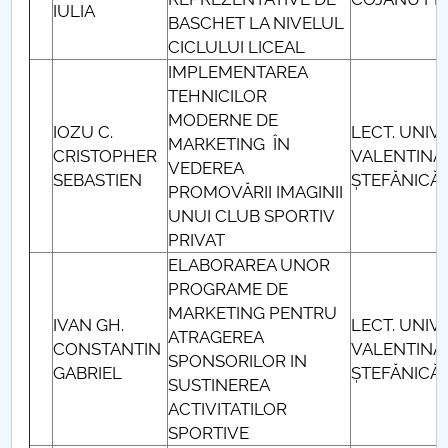
IULIA
BASCHET LA NIVELUL
CICLULUI LICEAL
IMPLEMENTAREA
TEHNICILOR
MODERNE DE
IOZU C.
LECT. UNIV.
MARKETING ÎN
CRISTOPHER
VALENTINA
VEDEREA
SEBASTIEN
ȘTEFĂNICĂ
PROMOVĂRII IMAGINII
UNUI CLUB SPORTIV
PRIVAT
ELABORAREA UNOR
PROGRAME DE
MARKETING PENTRU
IVAN GH.
LECT. UNIV.
ATRAGEREA
CONSTANTIN
VALENTINA
SPONSORILOR IN
GABRIEL
ȘTEFĂNICĂ
SUSTINEREA
ACTIVITATILOR
SPORTIVE