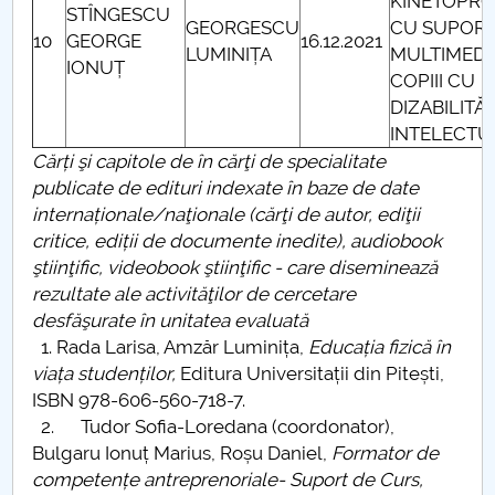
KINETOPRO
STÎNGESCU
GEORGESCU
CU SUPOR
10
GEORGE
16.12.2021
LUMINIȚA
MULTIMEDI
IONUȚ
COPIII CU
DIZABILITĂȚ
INTELECTU
Cărți şi capitole de în cărţi de specialitate
publicate de edituri indexate în baze de date
internaționale/naţionale (cărţi de autor, ediţii
critice, ediții de documente inedite), audiobook
ştiinţific, videobook ştiinţific - care diseminează
rezultate ale activităţilor de cercetare
desfăşurate în unitatea evaluată
1. Rada Larisa, Amzăr Luminița,
Educația fizică în
viața studenților,
Editura Universitații din Pitești,
ISBN 978-606-560-718-7.
2. Tudor Sofia-Loredana (coordonator),
Bulgaru Ionuț Marius, Roșu Daniel,
Formator de
competențe antreprenoriale- Suport de Curs,