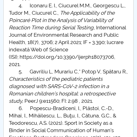
4. Iconaru E. I., Ciucurel M.M., Georgescu L.,
Tudor M., Ciucurel C.,
The Applicability of the
Poincaré Plot in the Analysis of Variability of
Reaction Time during Serial Testing,
International
Journal of Environmental Research and Public
Health, 18(7), 3706; 2 April 2021; IF = 3.390; lucrare
indexată Web of Science
(ISI); https://doi.org/10.3390/ijerph18073706,
2021.
5. Gavriliu L, Murariu C,* Potop V, Spătaru R.,
Characteristics of the pediatric patients
diagnosed with SARS-CoV-2 infection in a
Romanian children’s hospital: a retrospective
study,
PeerJ 9:e11560; FI: 2.98 , 2021.
6. Popescu-Bradiceni, I., Plăstoi, C.-D.,
Mihai, I., Mihăilescu, L., Buţu, I., Cătuna, G.C., &
Teodorescu, A.S. (2021). Sport in Society as a
Binder in Social Communication of Human's