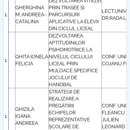
DEZVOLTAREA VITEZEI
GHERGHINA
PRIN TRASEE ȘI
LECT.UNIV.
M. ANDREEA-
PARCURSURI
DR.RADA LA
CATALINA
APLICATIVE LA ELEVII
DIN CICLUL LICEAL
DEZVOLTAREA
APTITUDINILOR
PSIHOMOTRICE LA
GHITA IONELA
NIVELUL CICLULUI
CONF. UNIV
FELICIA
LICEAL PRIN
COJANU FL
MIJLOACE SPECIFICE
JOCULUI DE
HANDBAL
STRATEGII DE
REALIZARE A
PREGĂTIRII
CONF. UNIV
GHIZILA
ECHIPELOR
FLEANCU
IOANA
REPREZENTATIVE
JULIEN
ANDREEA
ȘCOLARE DE
LEONARD