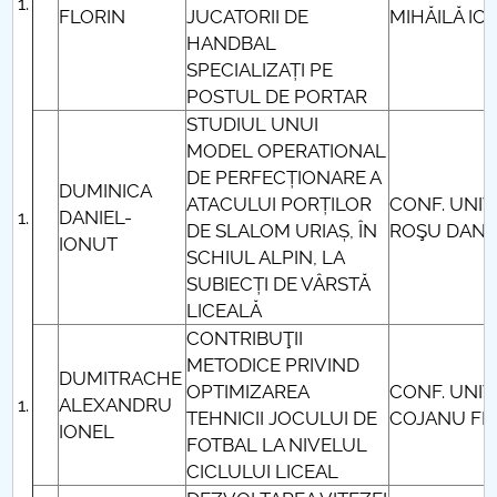
FLORIN
JUCATORII DE
MIHĂILĂ IO
HANDBAL
SPECIALIZAȚI PE
POSTUL DE PORTAR
STUDIUL UNUI
MODEL OPERATIONAL
DE PERFECȚIONARE A
DUMINICA
ATACULUI PORȚILOR
CONF. UNIV.
DANIEL-
DE SLALOM URIAȘ, ÎN
ROŞU DANI
IONUT
SCHIUL ALPIN, LA
SUBIECȚI DE VÂRSTĂ
LICEALĂ
CONTRIBUŢII
METODICE PRIVIND
DUMITRACHE
OPTIMIZAREA
CONF. UNIV
ALEXANDRU
TEHNICII JOCULUI DE
COJANU FL
IONEL
FOTBAL LA NIVELUL
CICLULUI LICEAL