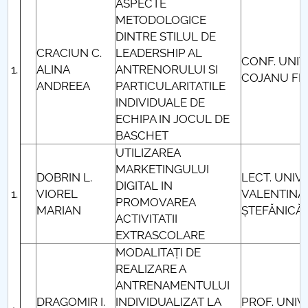
ASPECTE
METODOLOGICE
DINTRE STILUL DE
CRACIUN C.
LEADERSHIP AL
CONF. UNIV.
ALINA
ANTRENORULUI SI
COJANU FL
ANDREEA
PARTICULARITATILE
INDIVIDUALE DE
ECHIPA IN JOCUL DE
BASCHET
UTILIZAREA
MARKETINGULUI
DOBRIN L.
LECT. UNIV.
DIGITAL IN
VIOREL
VALENTINA
PROMOVAREA
MARIAN
ȘTEFĂNICĂ
ACTIVITATII
EXTRASCOLARE
MODALITAȚI DE
REALIZARE A
ANTRENAMENTULUI
DRAGOMIR I.
INDIVIDUALIZAT LA
PROF. UNIV.