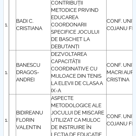
CONTRIBUȚII
METODICE PRIVIND
EDUCAREA
BADI C.
CONF. UNIV.
COORDONARII
CRISTIANA
COJANU FL
SPECIFICE JOCULUI
DE BASCHET LA
DEBUTANȚI
DEZVOLTAREA
CAPACITĂȚII
BANESCU
CONF. UNIV.
COORDINATIVE CU
DRAGOS-
MACRI AURE
MIJLOACE DIN TENIS
ANDREI
CRISTINA
LA ELEVII DE CLASA A
IX-A
ASPECTE
METODOLOGICE ALE
BIDIREANU
JOCULUI DE MISCARE
CONF. UNIV
FLORIN
UTILIZAT CA MIJLOC
COJANU FL
VALENTIN
DE INSTRUIRE ÎN
LECTIA DE EDUCAȚIE