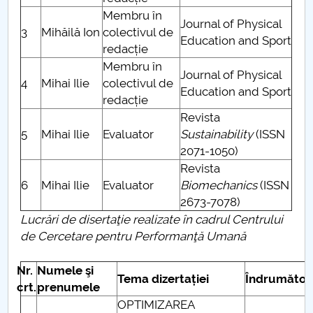
Membru în
Journal of Physical
3
Mihăilă Ion
colectivul de
Education and Sport
redacție
Membru în
Journal of Physical
4
Mihai Ilie
colectivul de
Education and Sport
redacție
Revista
5
Mihai Ilie
Evaluator
Sustainability
(ISSN
2071-1050)
Revista
6
Mihai Ilie
Evaluator
Biomechanics
(ISSN
2673-7078)
Lucrări de disertaţie realizate în cadrul Centrului
de Cercetare pentru Performanţă Umană
N
r.
N
umele şi
Tema dizertației
Îndrumător
crt.
prenumele
OPTIMIZAREA