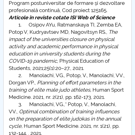
Program postuniversitar de formare și dezvoltare
profesională continuă, Cod proiect 125165.
Articole în reviste cotate ISI Web of Science
1. Osipov AYu, Ratmanskaya TI, Zemba EA,
Potop V, Kudryavtsev MD, Nagovitsyn RS.,
The
impact of the universities closure on physical
activity and academic performance in physical
education in university students during the
COVID-19 pandemic,
Physical Education of
Students, 2021;25(1):20–27., 2021.
2. Manolachi, VG., Potop, V., Manolachi, VV.,
Dorgan VP.,
Planning of effort parameters in the
training of elite male judo athletes,
Human Sport
Medicine. 2021, nr. 2(21), pp. 162-173, 2021.
3. Manolachi, VG.,* Potop, V., Manolachi,
VV.,
Optimal combination of training influences
on the preparation of elite judokas in the annual
cycle,
Human Sport Medicine. 2021, nr. 1(21), pp.
132-144. , 2021.