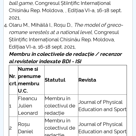
ball game,
Congresul Științific Internațional
Chisinău Rep. Moldova, , Edițiaa VI-a, 16-18 sept.
2021,
Olaru M., Mihăilă I., Roșu D.,
The model of greco-
romane wrestels at a national level
, Congresul
Științific Internațional Chisinău Rep. Moldova,
Edițiaa VI-a, 16-18 sept. 2021,
Membru în colectivele de redacție / recenzor
al revistelor indexate BDI - ISI
Nume si
Nr.
prenume
Statutul
Revista
crt.
membru
U.C.
Fleancu
Membru în
Journal of Physical
1
Julien
colectivul de
Education and Sport
Leonard
redacție
Membru în
Roșu
Journal of Physical
2
colectivul de
Daniel
Education and Sport
redacție