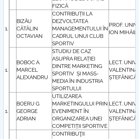
FIZICĂ
CONTRIBUȚII LA
BIZĂU
DEZVOLTATEA
PROF. UNIV.
CĂTĂLIN
MANAGEMENTULUI ÎN
ION MIHĂIL
OCTAVIAN
CADRUL UNUI CLUB
SPORTIV
STUDIU DE CAZ
ASUPRA RELAȚIEI
BOBOC A.
LECT. UNIV.
DINTRE MARKETING
MARCEL
VALENTINA
SPORTIV ȘI MASS-
ALEXANDRU
ȘTEFĂNICĂ
MEDIA ÎN INDUSTRIA
SPORTULUI
UTILIZAREA
BOERU G
MARKETINGULUI PRIN
LECT. UNIV.
GEORGE
EVENIMENT ÎN
VALENTINA
ADRIAN
ORGANIZAREA UNEI
ȘTEFĂNICĂ
COMPETIȚII SPORTIVE
CONTRIBUŢII