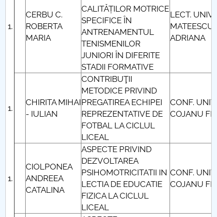
CALITĂȚILOR MOTRICE
CERBU C.
LECT. UNIV.
SPECIFICE ÎN
ROBERTA
MATEESCU
ANTRENAMENTUL
MARIA
ADRIANA
TENISMENILOR
JUNIORI ÎN DIFERITE
STADII FORMATIVE
CONTRIBUŢII
METODICE PRIVIND
CHIRITA MIHAI
PREGATIREA ECHIPEI
CONF. UNIV
- IULIAN
REPREZENTATIVE DE
COJANU FL
FOTBAL LA CICLUL
LICEAL
ASPECTE PRIVIND
DEZVOLTAREA
CIOLPONEA
PSIHOMOTRICITATII IN
CONF. UNIV
ANDREEA
LECTIA DE EDUCATIE
COJANU FL
CATALINA
FIZICA LA CICLUL
LICEAL