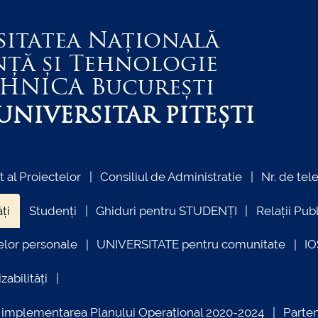
sitatea Națională
nță și Tehnologie
EHNICA
București
NIVERSITAR PITEȘTI
al Proiectelor
Consiliul de Administratie
Nr. de tel
ți
Studenți
Ghiduri pentru STUDENȚI
Relații Pub
elor personale
UNIVERSITATE pentru comunitate
I
zabilități
ind implementarea Planului Operațional 2020-2024
Parte