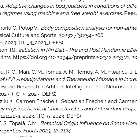
la,
Adaptive changes in bodybuilders in conditions of diff
ad regimes using machine and free weight exercises,
PeerJ,
iu G, Potop V.,
Body composition analysis for non-athle
cal Culture and Sports, 2023;27(3):254–266.
0.6, 2023, (TC_4_2023_DEFS)
n, R.I.,
Initiation in Kin Ball – Pre and Post Pandemic Effe
rints. https://doi.org/10.20944/preprints202312.2233.v1, 20
 R. G., Man, C. M., Tomuș, A. M., Tomuș, A. M., Fleancu, J. L
of HVLA Manipulations and Therapeutic Massage in Incre
Broad Research in Artificial Intelligence and Neuroscience
 2023, (TC_5_2023_DEFS)
ilu 2 , Carmen Enache 1 , Sebastian Enache 1 and Carme
y Physicochemical Characteristics and Antioxidant Proper
ds12112134, 2023, (TC_5_2023_DEFS)
S.; Topală, C.M.,
Botanical Origin Influence on Some Hon
perties. Foods 2023, 12, 2134.