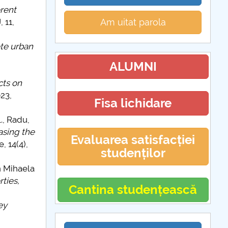
erent
 11,
Am uitat parola
te urban
ALUMNI
cts on
23,
Fisa lichidare
., Radu,
asing the
Evaluarea satisfacției
, 14(4),
studenților
n Mihaela
ties,
Cantina studențească
ey