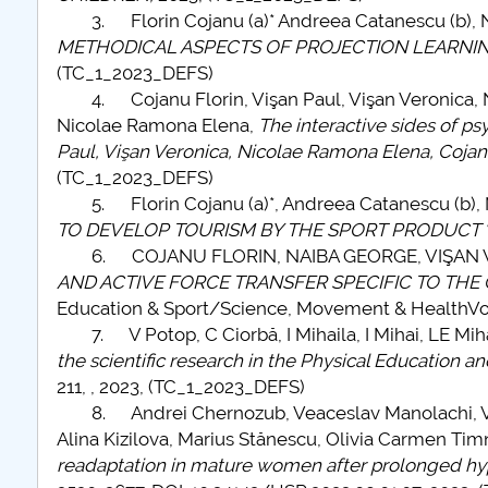
3. Florin Cojanu (a)* Andreea Catanescu (b), Nai
METHODICAL ASPECTS OF PROJECTION LEARNING
(TC_1_2023_DEFS)
4. Cojanu Florin, Vişan Paul, Vişan Veronica, Ni
Nicolae Ramona Elena,
The interactive sides of ps
Paul, Vişan Veronica, Nicolae Ramona Elena, Cojan
(TC_1_2023_DEFS)
5. Florin Cojanu (a)*, Andreea Catanescu (b), Na
TO DEVELOP TOURISM BY THE SPORT PRODUCT "
6. COJANU FLORIN, NAIBA GEORGE, VIŞAN V
AND ACTIVE FORCE TRANSFER SPECIFIC TO THE
Education & Sport/Science, Movement & HealthV
7. V Potop, C Ciorbă, I Mihaila, I Mihai, LE Miha
the scientific research in the Physical Education an
211, , 2023, (TC_1_2023_DEFS)
8. Andrei Chernozub, Veaceslav Manolachi, Vladim
Alina Kizilova, Marius Stănescu, Olivia Carmen Ti
readaptation in mature women after prolonged hy