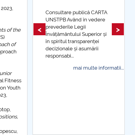
 2023,
 CARTA
edere
Taxe de școlarizare
indexate Taxele se pot plăti
<
>
ts of the
ior și
și cu cardul
S)
ței
oach of
mai multe informatii...
rii
pproach
 informatii...
unior
al Fitness
 on Youth
023,
otop,
sitions,
Popescu,