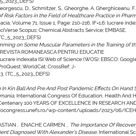
C_5_2023_DEFS)
rgescu, D., Schmitzer, S., Gheorghe, A. Gherghiceanu, F.
f Risk Factors in the Field of Healthcare Practice in Phar
cia, Volume 71, Issue 1, Page: 210-216, IF=1.6; lucrare in
 SciVerse Scopus; Chemical Abstracts Service; EMBASE.
 (TC_5_2023_DEFS)
imming on Some Muscular Parameters in the Training of t
REVISTA ROMANEASCA PENTRU EDUCATIE
lucrare indexata ISI Web of Science (WOS); EBSCO; Google
 ProQuest; WorldCat; CrossRef; J-
23, (TC_5_2023_DEFS)
on In Kin Ball And Pre And Post Pandemic Effects On Hand 
omania,
International Congress Of Education, Health And
 Centenary 100 YEARS OF EXCELLENCE IN RESEARCH AN
/infocongress.unefs.ro/wp-content/uploads/2023/06/IC
TIAN , ENACHE CARMEN ,,
The Importance Of Recover
ient Diagnosed With Alexander's Disease,
International Sc