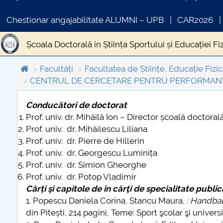
Chestionar angajabilitate ALUMNI – UPB
CAR2026
Școala Doctorală în Știința Sportului și Educației Fi
Activitate și rezultate 2020
Activitate și rezultat
Facultăți
Facultatea de Științe, Educație Fizic
CENTRUL DE CERCETARE PENTRU PERFORMANŢ
Conducători de doctorat
Prof. univ. dr. Mihăilă Ion – Director școală doctoral
COMUNICAT DE PRESA
IN
Prof. univ. dr. Mihăilescu Liliana
PRIMSTUD 26.03.2026
Prof. univ. dr. Pierre de Hillerin
Prof. univ. dr. Georgescu Luminița
Prof. univ. dr. Simion Gheorghe
Prof. univ. dr. Potop Vladimir
Cărți şi capitole de în cărţi de specialitate publ
1. Popescu Daniela Corina, Stancu Maura,
: Handbal
din Pitești, 214 pagini, Teme: Sport şcolar şi unive