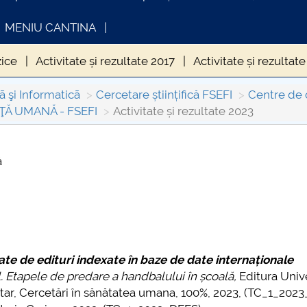
MENIU CANTINA
zice
Activitate și rezultate 2017
Activitate și rezultat
e 2021
Activitate și rezultate 2022
Activitate și rezult
ã şi Informaticã
Cercetare științifică FSEFI
Centre de 
Ă UMANĂ - FSEFI
Activitate și rezultate 2023
ă
FORMATII ACTE STUDII
CARTA_UNSTPB -
Consultare publică
icate de edituri indexate în baze de date internaționale
. Etapele de predare a handbalului în școală,
Editura Unive
rsitar, Cercetări în sănătatea umana, 100%, 2023, (TC_1_202