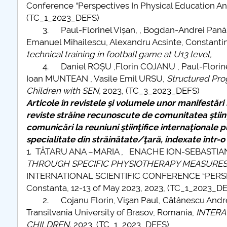
Conference “Perspectives In Physical Education And
(TC_1_2023_DEFS)
3. Paul-Florinel Vișan, , Bogdan-Andrei Pană, Vlad
Emanuel Mihailescu, Alexandru Acsinte, Constanti
technical training in football game at U13 level,
4. Daniel ROȘU ,Florin COJANU , Paul-Florinel 
Ioan MUNTEAN , Vasile Emil URSU,
Structured Prog
Children with SEN,
2023, (TC_3_2023_DEFS)
Articole în revistele şi volumele unor manifestări ş
reviste străine recunoscute de comunitatea ştiinţ
comunicări la reuniuni ştiinţifice internaţionale p
specialitate din străinătate/ţară, indexate într-
1. TĂTARU ANA –MARIA , ENACHE ION-SEBASTI
THROUGH SPECIFIC PHYSIOTHERAPY MEASURES O
INTERNATIONAL SCIENTIFIC CONFERENCE “PERSP
Constanta, 12-13 of May 2023, 2023, (TC_1_2023_D
2. Cojanu Florin, Vişan Paul, Cătănescu Andreea 
Transilvania University of Brasov, Romania,
INTERA
CHILDREN,
2023, (TC_1_2023_DEFS)