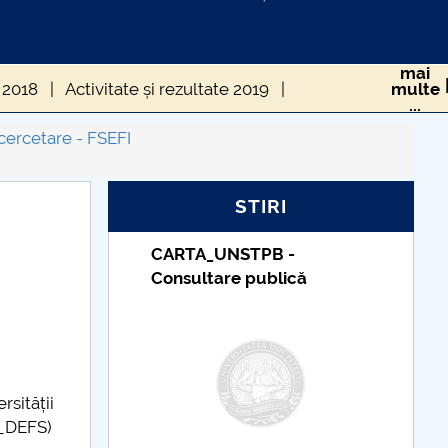
mai
e 2018
Activitate și rezultate 2019
multe
...
ate 2023
Activitate și rezultate 2025
cercetare - FSEFI
STIRI
Taxe de școlarizare
indexate – Centrul
Universitar Pitești
rsității
3_DEFS)