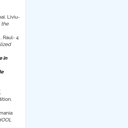
i, Liviu-
 the
 Raul- 4
lized
e în
de
,
tion,
omania
CHOOL