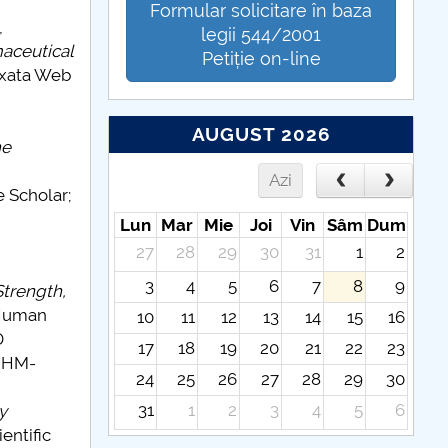
Formular solicitare în baza
,
legii 544/2001
maceutical
Petiție on-line
dexata Web
AUGUST 2026
he
Azi
 Scholar;
Lun
Mar
Mie
Joi
Vin
Sâm
Dum
27
28
29
30
31
1
2
3
4
5
6
7
8
9
Strength,
 Human
10
11
12
13
14
15
16
D
17
18
19
20
21
22
23
EHHM-
24
25
26
27
28
29
30
31
1
2
3
4
5
6
y
ientific