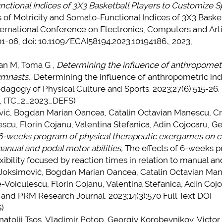
ctional Indices of 3X3 Basketball Players to Customize S
s of Motricity and Somato-Functional Indices of 3X3 Baske
ternational Conference on Electronics, Computers and Artif
01-06, doi: 10.1109/ECAI58194.2023.10194186., 2023,
an M, Toma G ,
Determining the influence of anthropomet
ymnasts,
. Determining the influence of anthropometric in
gogy of Physical Culture and Sports. 2023;27(6):515-26.
3, (TC_2_2023_DEFS)
 Bogdan Marian Oancea, Catalin Octavian Manescu, Cri
escu, Florin Cojanu, Valentina Stefanica, Adin Cojocaru, G
 6-weeks program of physical therapeutic exergames on c
 manual and podal motor abilities,
The effects of 6-weeks 
ibility focused by reaction times in relation to manual a
 Joksimović, Bogdan Marian Oancea, Catalin Octavian Ma
e-Voiculescu, Florin Cojanu, Valentina Stefanica, Adin Cojo
and PRM Research Journal. 2023;14(3):570 Full Text DOI
)
lii Tsos, Vladimir Potop, Georgiy Korobeynikov, Victor