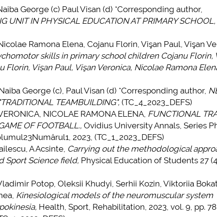
ba George (c) Paul Visan (d) *Corresponding author,
 UNIT IN PHYSICAL EDUCATION AT PRIMARY SCHOOL,
colae Ramona Elena, Cojanu Florin, Vişan Paul, Vişan Ve
ychomotor skills in primary school children Cojanu Florin, 
u Florin, Vişan Paul, Vişan Veronica, Nicolae Ramona Elen
iba George (c), Paul Visan (d) *Corresponding author,
N
TRADITIONAL TEAMBUILDING",
(TC_4_2023_DEFS)
ERONICA, NICOLAE RAMONA ELENA,
FUNCTIONAL TRA
 GAME OF FOOTBALL.,
Ovidius University Annals, Series P
olumul23Numărul1, 2023, (TC_1_2023_DEFS)
ilescu, A Acsinte,
Carrying out the methodological appro
d Sport Science field,
Physical Education of Students 27 (4
ir Potop, Oleksii Khudyi, Serhii Kozin, Viktoriia Bokat
mnea,
Kinesiological models of the neuromuscular system
pokinesia,
Health, Sport, Rehabilitation, 2023, vol. 9, pp. 7