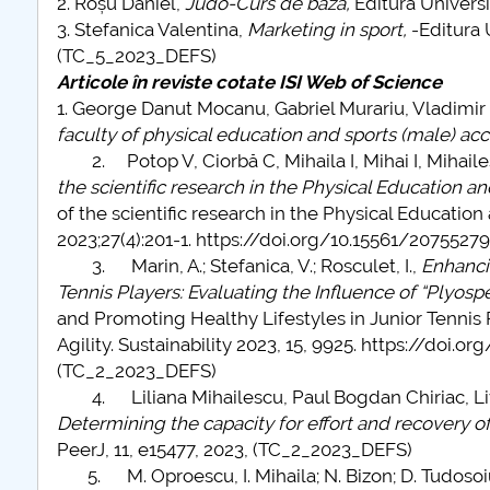
2. Roșu Daniel,
Judo-Curs de bază,
Editura Univers
3. Stefanica Valentina,
Marketing in sport,
-Editura 
COMUNICAT Eveniment de
(TC_5_2023_DEFS)
informare și promovare a
Articole în reviste cotate ISI Web of Science
ofertei educaționale
1. George Danut Mocanu, Gabriel Murariu, Vladimir
universitare la Colegiul
faculty of physical education and sports (male) ac
Teoretic „Ion Cantacuzino”
2. Potop V, Ciorbă C, Mihaila I, Mihai I, Mihailes
Piteşti 26.03.2026
the scientific research in the Physical Education an
COMUNICAT Eveniment de
of the scientific research in the Physical Education
informare �...
2023;27(4):201-1. https://doi.org/10.15561/207552
3. Marin, A.; Stefanica, V.; Rosculet, I.,
Enhanci
mai multe informatii...
Tennis Players: Evaluating the Influence of “Plyospe
and Promoting Healthy Lifestyles in Junior Tennis P
Agility. Sustainability 2023, 15, 9925. https://do
(TC_2_2023_DEFS)
4. Liliana Mihailescu, Paul Bogdan Chiriac, Liv
Determining the capacity for effort and recovery of 
PeerJ, 11, e15477, 2023, (TC_2_2023_DEFS)
5. M. Oproescu, I. Mihaila; N. Bizon; D. Tudosoiu; V.