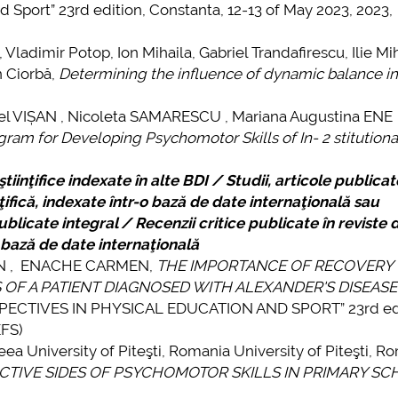
 Sport” 23rd edition, Constanta, 12-13 of May 2023, 2023,
imir Potop, Ion Mihaila, Gabriel Trandafirescu, Ilie Miha
n Ciorbă,
Determining the influence of dynamic balance in
VIȘAN , Nicoleta SAMARESCU , Mariana Augustina ENE ,
ram for Developing Psychomotor Skills of In- 2 stitutiona
tiinţifice indexate în alte BDI / Studii, articole publicat
ifică, indexate într-o bază de date internaţională sau
ublicate integral / Recenzii critice publicate în reviste 
o bază de date internaţională
AN , ENACHE CARMEN,
THE IMPORTANCE OF RECOVERY
F A PATIENT DIAGNOSED WITH ALEXANDER'S DISEASE
ECTIVES IN PHYSICAL EDUCATION AND SPORT” 23rd edi
EFS)
University of Piteşti, Romania University of Piteşti, R
CTIVE SIDES OF PSYCHOMOTOR SKILLS IN PRIMARY S