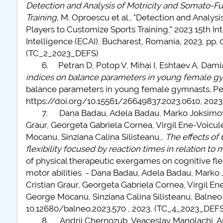
Detection and Analysis of Motricity and Somato-Fun
Training,
M. Oproescu et al., "Detection and Analysi
Players to Customize Sports Training," 2023 15th In
Intelligence (ECAI), Bucharest, Romania, 2023, pp. 
(TC_2_2023_DEFS)
6. Petran D, Potop V, Mihai I, Eshtaev A, Dami
indices on balance parameters in young female g
balance parameters in young female gymnasts. Peda
https://doi.org/10.15561/26649837.2023.0610, 202
7. Dana Badau, Adela Badau, Marko Joksimović,
Graur, Georgeta Gabriela Cornea, Virgil Ene-Voicul
Mocanu, Sinziana Calina Silisteanu,,
The effects of
flexibility focused by reaction times in relation to
of physical therapeutic exergames on cognitive flex
motor abilities - Dana Badau, Adela Badau, Marko
Cristian Graur, Georgeta Gabriela Cornea, Virgil En
George Mocanu, Sinziana Calina Silisteanu, Balneo 
10.12680/balneo.2023.570 , 2023, (TC_4_2023_DEFS
8. Andrii Chernozub, Veaceslav Manolachi, Anato