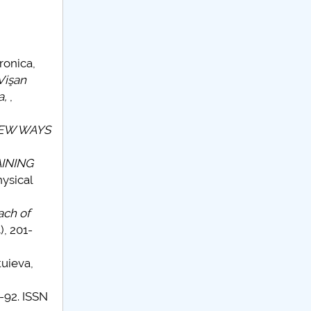
ronica,
Vişan
a,
,
EW WAYS
INING
hysical
ach of
), 201-
uieva,
8-92. ISSN