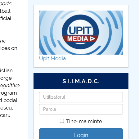
ports
tball
icial
ric
dices on
Upit Media
stian
eorge
S.I.I.M.A.D.C.
ognitive
program
Utilizatorul
nd podal
Parola
nescu,
caru,
Tine-ma minte
Login