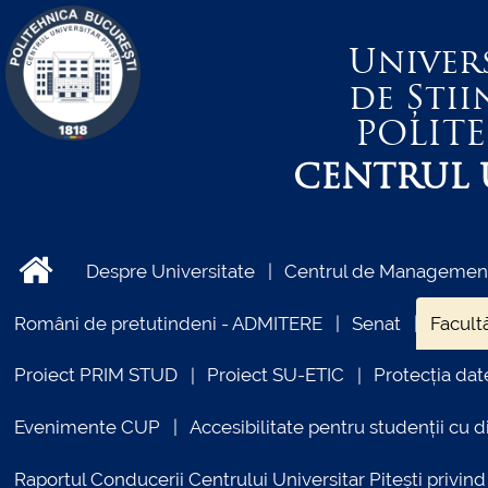
Univer
de Știi
POLIT
CENTRUL U
Despre Universitate
Centrul de Management 
Români de pretutindeni - ADMITERE
Senat
Facultă
Proiect PRIM STUD
Proiect SU-ETIC
Protecția dat
Evenimente CUP
Accesibilitate pentru studenții cu di
Raportul Conducerii Centrului Universitar Pitești priv