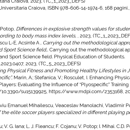
itaria Craiova, 2023, (TC_1_2023_DEFS)
Universitaria Craiova, ISBN 978-606-14-1974-6, 168 pagini.,
mai multe informatii...
Consultare publică
UNSTPB Având în v
prevederile Legii
 Potop,
Differences in explosive strength values for studen
Învățământului Super
cording to body mass index levels,
, 2023, (TC_1_2023_DEF
în spiritul transparen
cu L-E, Acsinte A
, Carrying out the methodological appr
decizionale și asumă
d Sport Science field,
. Carrying out the methodological a
responsabi...
 and Sport Science field. Physical Education of Students.
79.2023.0407, 2023, (TC_5_2023_DEFS)
mai multe
ng Physical Fitness and Promoting Healthy Lifestyles in J
cific”,
Marin, A.; Stefanica, V.; Rosculet, I. Enhancing Physic
layers: Evaluating the Influence of “Plyospecific” Training
i.org/10.3390/su15139925, https://www.mdpi.com/2353168, 2
iu Emanuel Mihailescu, Veaceslav Manolachi, Vladimir P
the elite soccer players specialized in different playing po
 G. Iana; L. J. Fleancu; F. Cojanu; V. Potop; I. Mihai. C.D. 