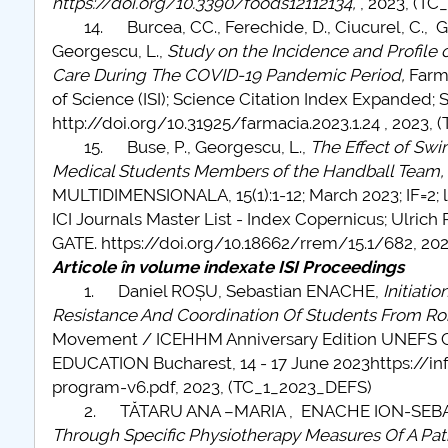
https://doi.org/10.3390/foods12112134,
, 2023, (T
14. Burcea, CC., Ferechide, D., Ciucurel, C., Geo
Georgescu, L.,
Study on the Incidence and Profile o
Care During The COVID-19 Pandemic Period,
Farma
of Science (ISI); Science Citation Index Expanded;
http://doi.org/10.31925/farmacia.2023.1.24 , 2023,
15. Buse, P., Georgescu, L.,
The Effect of Sw
Medical Students Members of the Handball Team,
MULTIDIMENSIONALA, 15(1):1-12; March 2023; IF=2; 
ICI Journals Master List - Index Copernicus; Ulrich
GATE. https://doi.org/10.18662/rrem/15.1/682, 20
Articole în volume indexate ISI Proceedings
1. Daniel ROȘU, Sebastian ENACHE,
Initiati
Resistance And Coordination Of Students From R
Movement / ICEHHM Anniversary Edition UNEFS
EDUCATION Bucharest, 14 - 17 June 2023https:/
program-v6.pdf, 2023, (TC_1_2023_DEFS)
2. TĂTARU ANA –MARIA , ENACHE ION-SEBAS
Through Specific Physiotherapy Measures Of A Pat