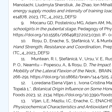
Manolachi, Liudmyla Sherstiuk, Jie Zhao, Ion Mihai
energy supply modes and intensity of training lo
e14878, 2023, (TC_4_2023_DEFS)
9. Mocanu GD, Postelnicu MG, Adam AM, Murar
schoolgirls in the pubertal stage,
Pedagogy of Physi
https://doi.org/10.15561/26649837.2023.0310, IF- 
10. Roșu, D., Enache, S., Ștefănică, V., & Muntea
Hand Strength, Resistance and Coordination.,
Prep
(TC_4_2023_DEFS)
11. Muntean, R. I., Ștefănică, V., Ursu, V. E., Rusu,
P. O., Neamtu – Popescu, A., & Roșu, D,
The Impact 
Mobility of the Lateral Flexion of the Neck.,
BRAIN. 
266-291. https://doi.org/10.18662/brain/14.4/505,
12. Loredana Elena Vîjan 1 , Ivona Cristina Maz
Topală 1,*,
Botanical Origin Influence on Some Hone
Foods 2023, 12, 2134. https://doi.org/10.3390/foo
13. Vîjan, L.E.; Mazilu, I.C.; Enache, C.; ENACHE, 
Physicochemical Characteristics and Antioxidant Pro