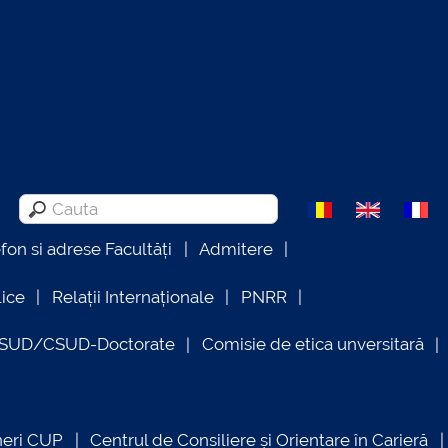
efon si adrese Facultăți
Admitere
lice
Relații Internaționale
PNRR
OSUD/CSUD-Doctorate
Comisie de etica unversitară
neri CUP
Centrul de Consiliere și Orientare în Carieră