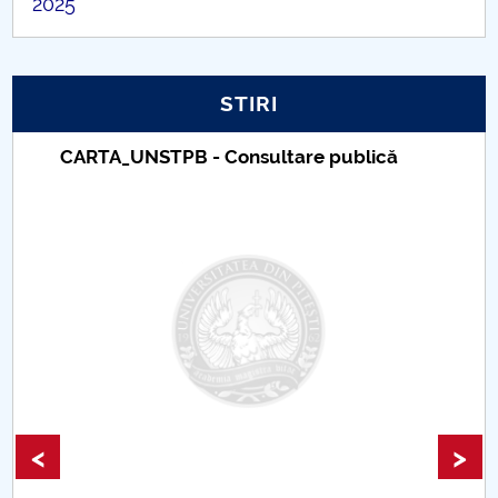
2025
PNRR
Proiect PRIM STUD
STIRI
Proiect SU-ETIC
CARTA_UNSTPB - Consultare publică
Protecția datelor personale
UNIVERSITATE pentru comunitate
IOSUD/CSUD-Doctorate
Comisie de etica unversitară
Evenimente CUP
<
>
Accesibilitate pentru studenții cu dizabilități