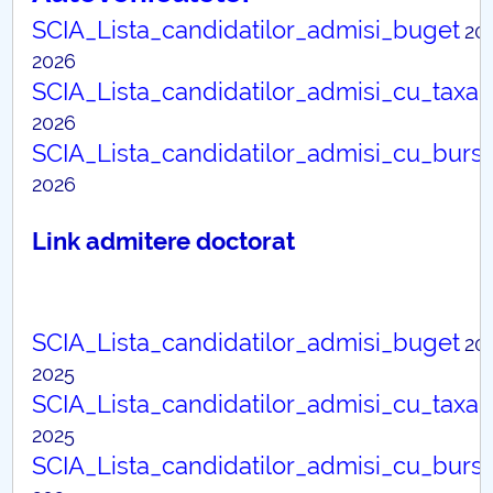
Consiliul de Administratie
SCIA_Lista_candidatilor_admisi_buget
20
Nr. de telefon si adrese Facultăți
2026
SCIA_Lista_candidatilor_admisi_cu_taxa
Admitere
2026
SCIA_Lista_candidatilor_admisi_cu_burs
Români de pretutindeni - ADMITERE
2026
Senat
Link admitere doctorat
Facultăți
Studenți
SCIA_Lista_candidatilor_admisi_buget
20
2025
Ghiduri pentru STUDENȚI
SCIA_Lista_candidatilor_admisi_cu_taxa
Relații Publice
2025
SCIA_Lista_candidatilor_admisi_cu_burs
Relații Internaționale