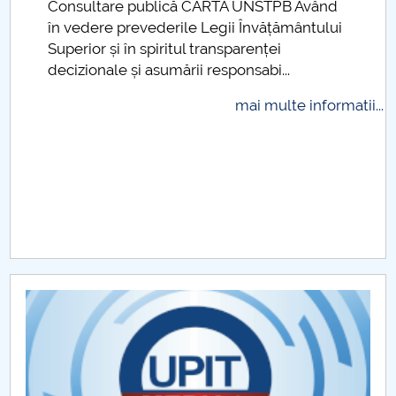
Consultare publică CARTA UNSTPB Având
.
în vedere prevederile Legii Învățământului
Raportul Conducerii Centrului Universitar Pitești
Superior și în spiritul transparenței
privind implementarea Planului Operațional 2020-
decizionale și asumării responsabi...
2024
mai multe informatii...
Parteneri CUP
Centrul de Consiliere și Orientare în Carieră
Chestionar angajabilitate ALUMNI – UPB
CAR2026
MENIU CANTINA
Management Facultate
Departamentul Autovehicule și Transporturi