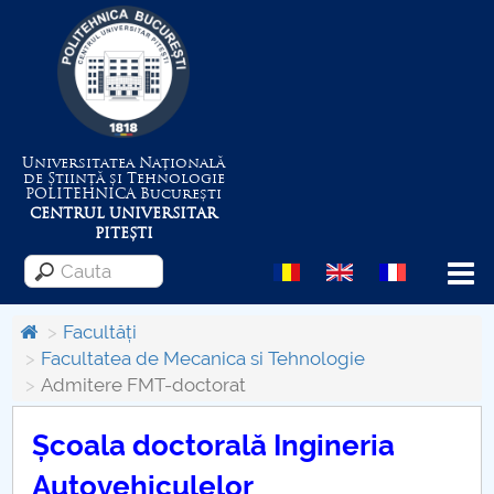
Universitatea Națională
de Știință și Tehnologie
POLITEHNICA
București
CENTRUL UNIVERSITAR
PITEȘTI
Menu
Facultăți
Facultatea de Mecanica si Tehnologie
Admitere FMT-doctorat
Despre Universitate
Școala doctorală Ingineria
Centrul de Management al Proiectelor
Autovehiculelor