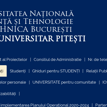
sitatea Națională
nță și Tehnologie
EHNICA
București
NIVERSITAR PITEȘTI
al Proiectelor
Consiliul de Administratie
Nr. de tel
ți
Studenți
Ghiduri pentru STUDENȚI
Relații Pub
elor personale
UNIVERSITATE pentru comunitate
I
zabilități
ind implementarea Planului Operațional 2020-2024
Parte