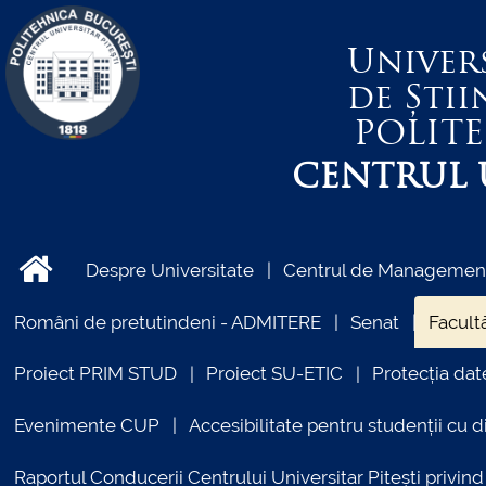
Univer
de Știi
POLIT
CENTRUL U
Despre Universitate
Centrul de Management 
Români de pretutindeni - ADMITERE
Senat
Facultă
Proiect PRIM STUD
Proiect SU-ETIC
Protecția dat
Evenimente CUP
Accesibilitate pentru studenții cu di
Raportul Conducerii Centrului Universitar Pitești priv