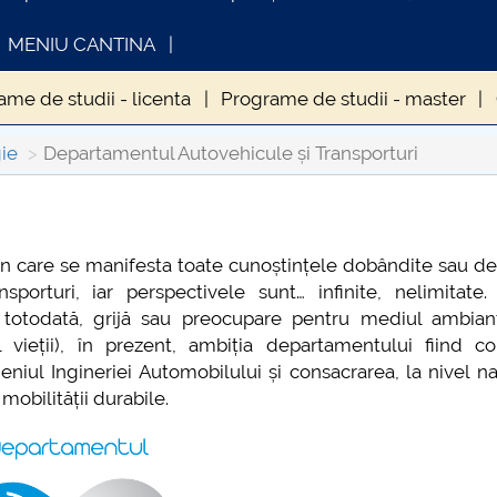
MENIU CANTINA
me de studii - licenta
Programe de studii - master
ilor
Proiectul studentesc KLC
Proiect studentesc -
ie
Departamentul Autovehicule și Transporturi
- INTRODUCERE ÎN TAINELE INGINERIEI AUTOMOBILULUI
OMUNICAT DE PRESA
INFORMATII ACTE S
în care se manifesta toate cunoștințele dobândite sau d
IMSTUD 26.03.2026
porturi, iar perspectivele sunt… infinite, nelimitate.
și, totodată, grijă sau preocupare pentru mediul ambian
ieții), în prezent, ambiția departamentului fiind co
iul Ingineriei Automobilului și consacrarea, la nivel na
obilității durabile.