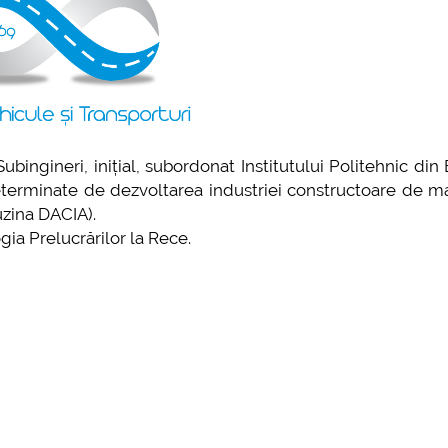
mai multe
MUNICAT Eveniment de
formare și promovare a
ertei educaționale
iversitare la Colegiul
oretic „Ion Cantacuzino”
teşti 26.03.2026
MUNICAT Eveniment de
e Subingineri, inițial, subordonat Institutului Politehnic din
formare �...
eterminate de dezvoltarea industriei constructoare de ma
uzina DACIA).
mai multe informatii...
gia Prelucrărilor la Rece.