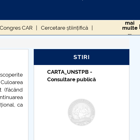
mai
Congres CAR
Cercetare științifică
multe
...
 formula EASTER
Poli Auto Fest
STIRI
TUDII
CARTA_UNSTPB -
escoperite
Consultare publică
 Culoarea
t (făcând
ntinuarea
țional, ca