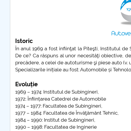
CO
in
of
un
Te
Pi
Istoric
CO
În anul 1969 a fost înfiinţat la Piteşti, Institutul d
in
De ce? Ca răspuns al unor necesităţi obiective, d
precădere, a celei de autoturisme şi piese auto (v. 
Specializarile inițiale au fost: Automobile și Tehnolo
Evoluție
1969 – 1974: Institutul de Subingineri,
1972: Înființarea Catedrei de Automobile
1974 – 1977: Facultatea de Subingineri,
1977 – 1984: Facultatea de Învăţământ Tehnic,
1984 – 1990: Institut de Subingineri,
1990 – 1998: Facultatea de Inginerie