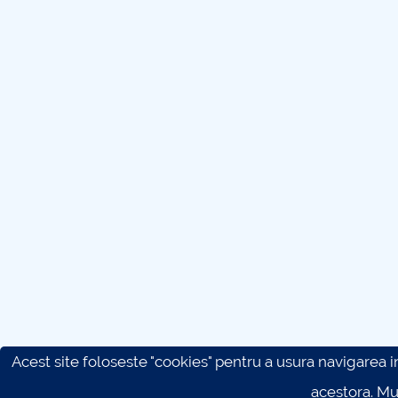
Acest site foloseste "cookies" pentru a usura navigarea in 
acestora. M