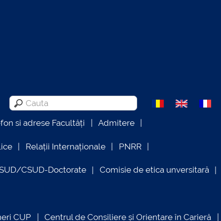
efon si adrese Facultăți
Admitere
lice
Relații Internaționale
PNRR
OSUD/CSUD-Doctorate
Comisie de etica unversitară
neri CUP
Centrul de Consiliere și Orientare în Carieră