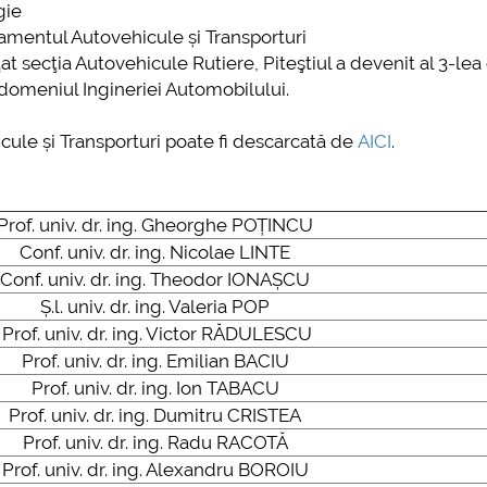
gie
amentul Autovehicule și Transporturi
ţat secţia Autovehicule Rutiere, Piteştiul a devenit al 3-lea
 domeniul Ingineriei Automobilului.
le și Transporturi poate fi descarcată de
AICI
.
Prof. univ. dr. ing. Gheorghe POȚINCU
Conf. univ. dr. ing. Nicolae LINTE
Conf. univ. dr. ing. Theodor IONAȘCU
Ș.l. univ. dr. ing. Valeria POP
Prof. univ. dr. ing. Victor RĂDULESCU
Prof. univ. dr. ing. Emilian BACIU
Prof. univ. dr. ing. Ion TABACU
Prof. univ. dr. ing. Dumitru CRISTEA
Prof. univ. dr. ing. Radu RACOTĂ
Prof. univ. dr. ing. Alexandru BOROIU