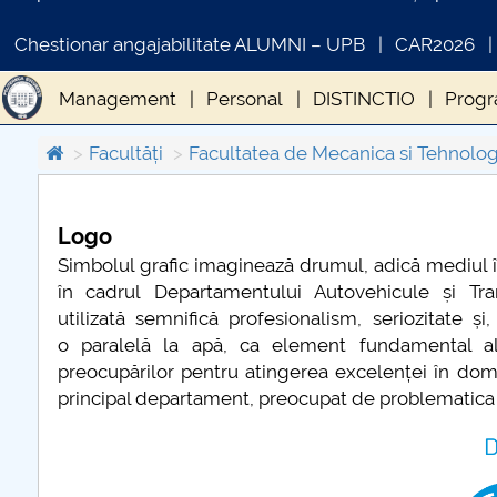
Chestionar angajabilitate ALUMNI – UPB
CAR2026
Management
Personal
DISTINCTIO
Progra
Sesiunea de comunicări studențești
Arena opini
Facultăți
Facultatea de Mecanica si Tehnolog
Premierea studenților de TOP
Școala de vară 
Logo
C
Simbolul grafic imaginează drumul, adică mediul 
PR
în cadrul Departamentului Autovehicule și Trans
utilizată semnifică profesionalism, seriozitate 
o paralelă la apă, ca element fundamental al v
preocupărilor pentru atingerea excelenței în domen
principal departament, preocupat de problematica m