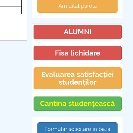
Am uitat parola
ALUMNI
Fisa lichidare
Evaluarea satisfacției
studenților
Cantina studențească
Formular solicitare în baza