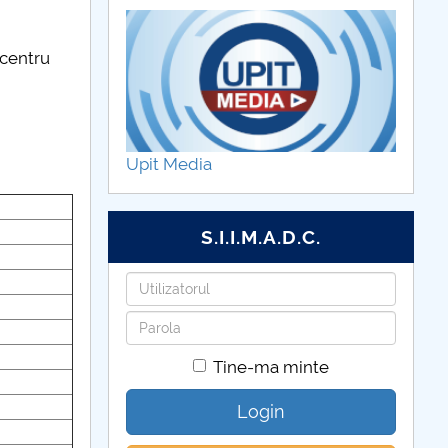
 centru
Upit Media
S.I.I.M.A.D.C.
Utilizatorul
Parola
Tine-ma minte
Login