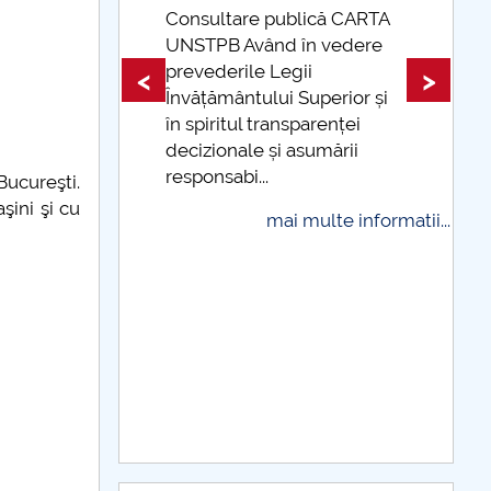
 informatii...
Consultare publică CARTA
UNSTPB Având în vedere
prevederile Legii
<
>
Învățământului Superior și
în spiritul transparenței
decizionale și asumării
responsabi...
 Bucureşti.
şini şi cu
mai multe informatii...