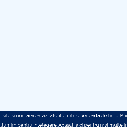
site si numararea vizitatorilor intr-o perioada de timp. Prin 
ultumim pentru intelegere.
Apasati aici pentru mai multe in