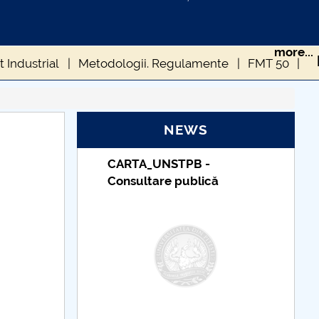
more...
 Industrial
Metodologii. Regulamente
FMT 50
i stiintifice studentesti
NEWS
Mt-master
Concursuri cadre didactice FMT
PB -
Taxe de școlarizare
tive Series
IManEE 2019
Studenti FMT
ublică
indexate – Centrul
Universitar Pitești
FMt-doctorat