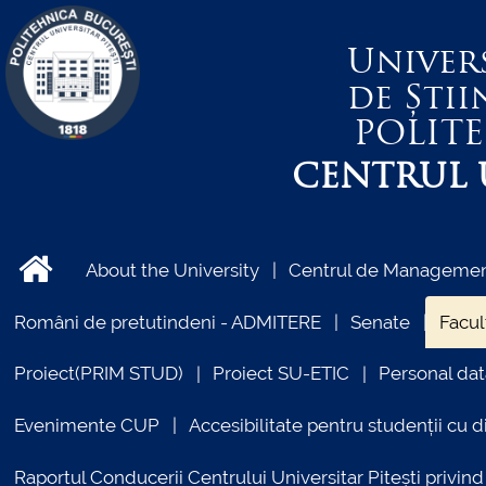
Univer
de Știi
POLIT
CENTRUL U
About the University
Centrul de Management
Români de pretutindeni - ADMITERE
Senate
Facul
Proiect(PRIM STUD)
Proiect SU-ETIC
Personal dat
Evenimente CUP
Accesibilitate pentru studenții cu di
Raportul Conducerii Centrului Universitar Pitești priv