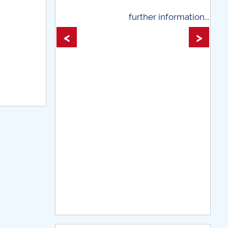
further information...
further information
<
>