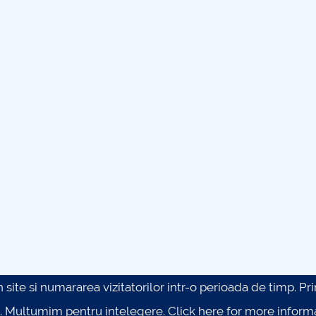
site si numararea vizitatorilor intr-o perioada de timp. Prin 
. Multumim pentru intelegere.
Click here for more inform