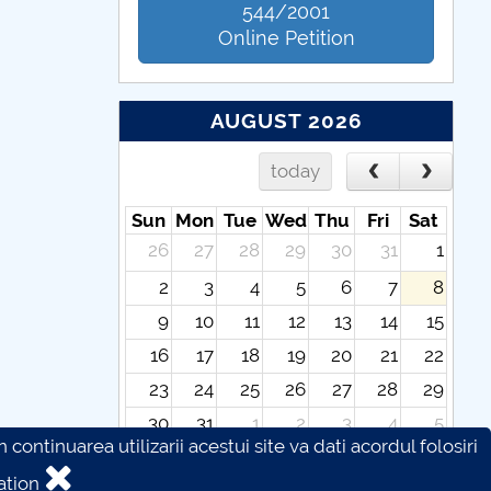
544/2001
Online Petition
AUGUST 2026
today
Sun
Mon
Tue
Wed
Thu
Fri
Sat
26
27
28
29
30
31
1
2
3
4
5
6
7
8
9
10
11
12
13
14
15
16
17
18
19
20
21
22
23
24
25
26
27
28
29
30
31
1
2
3
4
5
continuarea utilizarii acestui site va dati acordul folosiri
ation