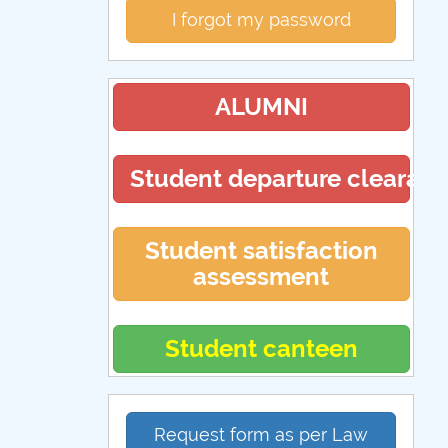
I forgot my password
ALUMNI
Student departure clearan
Student satisfaction
assessment
Student canteen
Request form as per Law