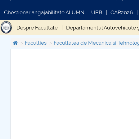
Chestionar angajabilitate ALUMNI – UPB
CAR2026
Despre Facultate
Departamentul Autovehicule și
Cercetare Stiintifica FMT
Relatii FMT cu mediul 
Faculties
Facultatea de Mecanica si Tehnolo
Proiectul privind Învăţământul Secundar (ROSE) A
COMUNICAT DE PRESA
Evenimente FMT
Alegeri partiale FMT
Cated
PRIMSTUD 26.03.2026
STUDENTI FMT (CUP)
Acknowledgement
Fo