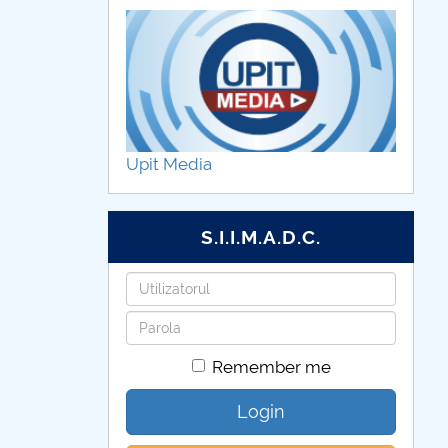
Upit Media
S.I.I.M.A.D.C.
Username
Password
Remember me
Login