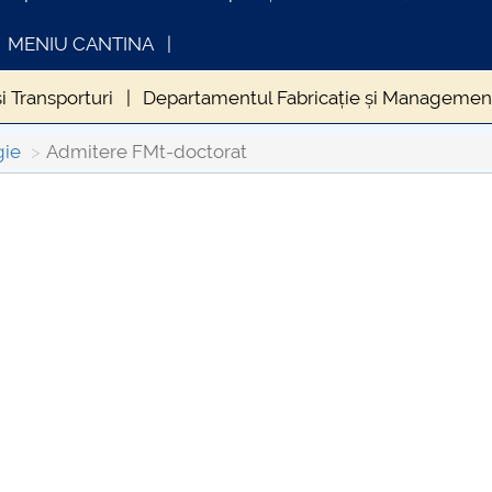
MENIU CANTINA
 Transporturi
Departamentul Fabricație și Management
socio-economic si internationale
Sesiunea de comunicar
gie
Admitere FMt-doctorat
G179
PRIM STUD FMT
Admitere FMT
Admitere F
INFORMATII ACTE STUDII
CARTA_UNST
ra RENAULT
ORAR FMT
Scientific Bulletin - Automo
Consultare p
rmulare utile
ORARE FMT - SEM II - 2020
Admitere 