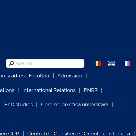
on si adrese Facultăți
Admission
lations
International Relations
PNRR
 PhD studies
Comisie de etica unversitară
neri CUP
Centrul de Consiliere și Orientare în Carieră