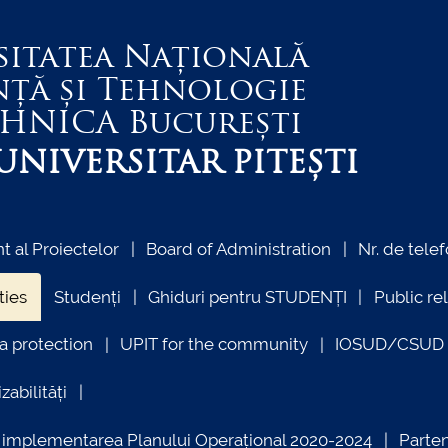
sitatea Națională
nță și Tehnologie
EHNICA
București
NIVERSITAR PITEȘTI
 al Proiectelor
Board of Administration
Nr. de telef
ties
Studenți
Ghiduri pentru STUDENȚI
Public re
a protection
UPIT for the community
IOSUD/CSUD –
zabilități
ind implementarea Planului Operațional 2020-2024
Parte