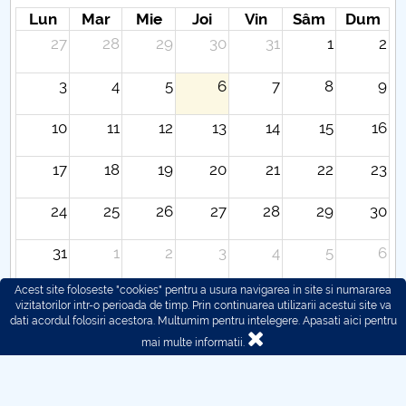
Lun
Mar
Mie
Joi
Vin
Sâm
Dum
27
28
29
30
31
1
2
3
4
5
6
7
8
9
10
11
12
13
14
15
16
17
18
19
20
21
22
23
24
25
26
27
28
29
30
31
1
2
3
4
5
6
Acest site foloseste "cookies" pentru a usura navigarea in site si numararea
vizitatorilor intr-o perioada de timp. Prin continuarea utilizarii acestui site va
dati acordul folosiri acestora. Multumim pentru intelegere.
Apasati aici pentru
mai multe informatii.