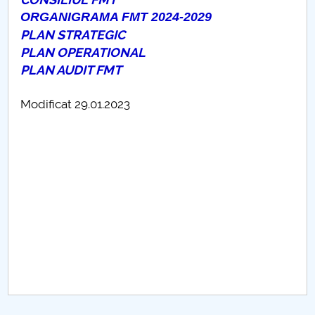
Consiliul de Administratie
ORGANIGRAMA FMT 2024-2029
Nr. de telefon si adrese Facultăți
PLAN STRATEGIC
PLAN OPERATIONAL
Admitere
PLAN AUDIT FMT
Români de pretutindeni - ADMITERE
Modificat 29.01.2023
Senat
Facultăți
Studenți
Ghiduri pentru STUDENȚI
Relații Publice
Relații Internaționale