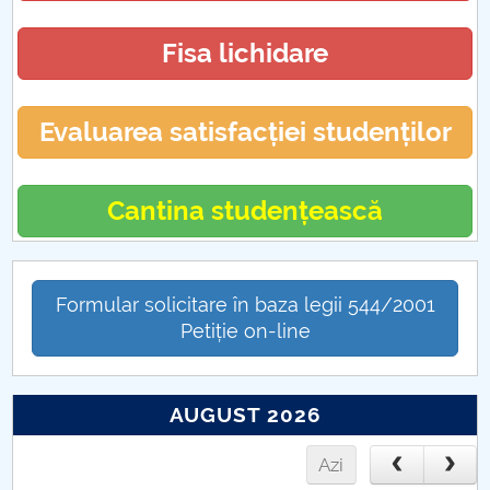
Fisa lichidare
Evaluarea satisfacției studenților
Cantina studențească
Formular solicitare în baza legii 544/2001
Petiție on-line
AUGUST 2026
Azi