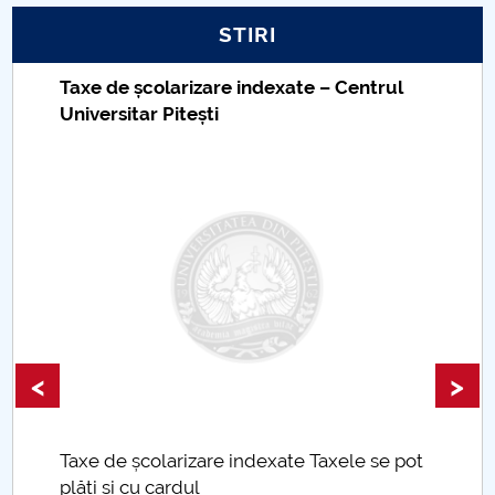
STIRI
PNRR
Taxe de școlarizare indexate – Centrul
Proiect PRIM STUD
Universitar Pitești
Proiect SU-ETIC
Protecția datelor personale
UNIVERSITATE pentru comunitate
IOSUD/CSUD-Doctorate
Comisie de etica unversitară
<
>
Evenimente CUP
Taxe de școlarizare indexate Taxele se pot
Accesibilitate pentru studenții cu dizabilități
plăti și cu cardul