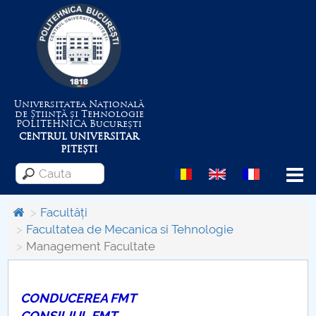
Universitatea Națională
de Știință și Tehnologie
POLITEHNICA
București
CENTRUL UNIVERSITAR
PITEȘTI
Menu
Facultăți
Facultatea de Mecanica si Tehnologie
Management Facultate
Despre Universitate
Centrul de Management al Proiectelor
CONDUCEREA FMT
CONSILIUL FMT