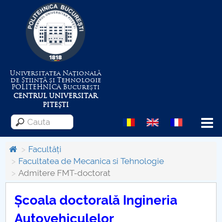
Universitatea Națională
de Știință și Tehnologie
POLITEHNICA
București
CENTRUL UNIVERSITAR
PITEȘTI
Menu
Facultăți
Facultatea de Mecanica si Tehnologie
Admitere FMT-doctorat
Despre Universitate
Școala doctorală Ingineria
Centrul de Management al Proiectelor
Autovehiculelor