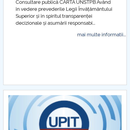
Consultare publică CARTA UNSTPB Având
.
în vedere prevederile Legii Învățământului
Raportul Conducerii Centrului Universitar Pitești
Superior și în spiritul transparenței
privind implementarea Planului Operațional 2020-
decizionale și asumării responsabi...
2024
mai multe informatii...
Parteneri CUP
Centrul de Consiliere și Orientare în Carieră
Chestionar angajabilitate ALUMNI – UPB
CAR2026
MENIU CANTINA
Management Facultate
Departamentul Autovehicule și Transporturi