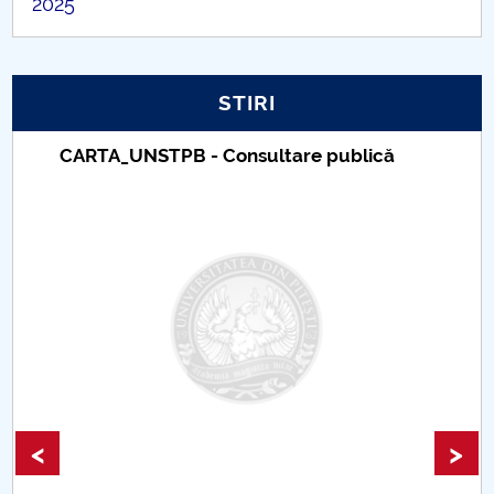
2025
PNRR
Proiect PRIM STUD
STIRI
Proiect SU-ETIC
CARTA_UNSTPB - Consultare publică
Protecția datelor personale
UNIVERSITATE pentru comunitate
IOSUD/CSUD-Doctorate
Comisie de etica unversitară
Evenimente CUP
<
>
Accesibilitate pentru studenții cu dizabilități