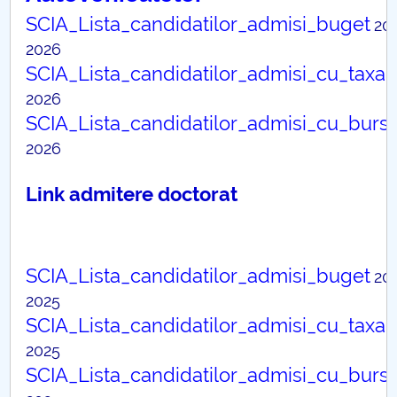
Consiliul de Administratie
SCIA_Lista_candidatilor_admisi_buget
20
Nr. de telefon si adrese Facultăți
2026
SCIA_Lista_candidatilor_admisi_cu_taxa
Admitere
2026
SCIA_Lista_candidatilor_admisi_cu_burs
Români de pretutindeni - ADMITERE
2026
Senat
Link admitere doctorat
Facultăți
Studenți
SCIA_Lista_candidatilor_admisi_buget
20
2025
Ghiduri pentru STUDENȚI
SCIA_Lista_candidatilor_admisi_cu_taxa
Relații Publice
2025
SCIA_Lista_candidatilor_admisi_cu_burs
Relații Internaționale