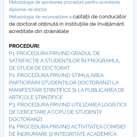
Matodologia de aprobarea procedurii pentru acordarea
diplomei de doctor
PNRR
calității de conducător
Metodologia de recunoaștere a
de doctorat obținută în instituțiile de învățământ
Proiect(PRIM STUD)
acreditate din străinătate
Proiect SU-ETIC
PROCEDURI:
P1. PROCEDURA PRIVIND GRADUL DE
Personal data protection
SATISFACȚIE A STUDENȚILOR ÎN PROGRAMUL
DE STUDII DE DOCTORAT
UPIT for the community
P2. PROCEDURA PRIVIND STIMULAREA
PARTICIPĂRII STUDENȚILOR DOCTORANZI LA
IOSUD/CSUD – PhD studies
MANIFESTĂRI ȘTIINȚIFICE ȘI LA PUBLICAREA DE
ARTICOLE ȘTIINȚIFICE
Comisie de etica unversitară
P3. PROCEDURA PRIVIND UTILIZAREA LOGISTICII
DE CERCETARE A CCPU DE STUDENȚII
Evenimente CUP
DOCTORANZI
P4. PROCEDURA PRIVIND ACTIVITATEA COMISIEI
Accesibilitate pentru studenții cu dizabilități
DE ÎNDRUMARE ȘI INTEGRITATE ACADEMICĂ