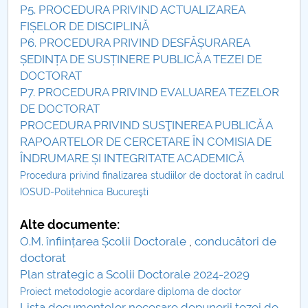
P5. PROCEDURA PRIVIND ACTUALIZAREA
Raportul Conducerii Centrului Universitar Pitești
FIȘELOR DE DISCIPLINĂ
privind implementarea Planului Operațional 2020-
P6. PROCEDURA PRIVIND DESFĂȘURAREA
2024
ȘEDINȚA DE SUSȚINERE PUBLICĂ A TEZEI DE
DOCTORAT
Parteneri CUP
P7. PROCEDURA PRIVIND EVALUAREA TEZELOR
DE DOCTORAT
Centrul de Consiliere și Orientare în Carieră
PROCEDURA PRIVIND SUSŢINEREA PUBLICĂ A
RAPOARTELOR DE CERCETARE ÎN COMISIA DE
Chestionar angajabilitate ALUMNI – UPB
ÎNDRUMARE ȘI INTEGRITATE ACADEMICĂ
Procedura privind finalizarea studiilor de doctorat în cadrul
CAR2026
IOSUD-Politehnica Bucureşti
MENIU CANTINA
Alte documente:
O.M. înființarea Școlii Doctorale
,
conducători de
News
doctorat
Plan strategic a Scolii Doctorale 2024-2029
Admission
Proiect metodologie acordare diploma de doctor
Lista documentelor necesare depunerii tezei de