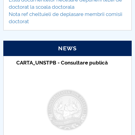
Regulations
doctorat la scoala doctorala
Nota ref cheltuieli de deplasare membrii comisii
Secretariat
doctorat
SECRETARIAT
NEWS
Doctoral School Schedule
Taxe de școlarizare indexate – Centrul
Doctoral School Council
Universitar Pitești
PhD supervisors - Doctoral School SSPE
EDUCATIONAL PLANS
Teze de doctorat
Abilitare