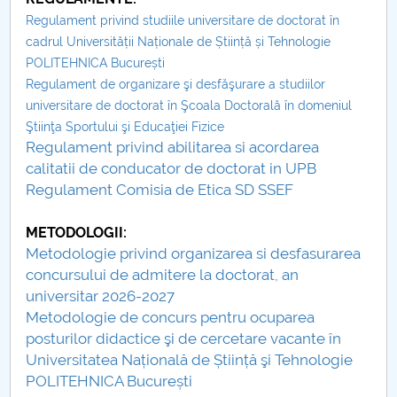
Board of Administration
Regulament privind studiile universitare de doctorat în
Nr. de telefon si adrese Facultăți
cadrul Universității Naționale de Știință și Tehnologie
POLITEHNICA București
Regulament de organizare şi desfăşurare a studiilor
Admission
universitare de doctorat în Şcoala Doctorală în domeniul
Ştiinţa Sportului şi Educaţiei Fizice
Români de pretutindeni - ADMITERE
Regulament privind abilitarea si acordarea
calitatii de conducator de doctorat in UPB
Senate
Regulament Comisia de Etica SD SSEF
Faculties
METODOLOGII:
Metodologie privind organizarea si desfasurarea
Studenți
concursului de admitere la doctorat, an
universitar 2026-2027
Ghiduri pentru STUDENȚI
Metodologie de concurs pentru ocuparea
posturilor didactice şi de cercetare vacante în
Public relations
Universitatea Națională de Știință şi Tehnologie
POLITEHNICA București
International Relations