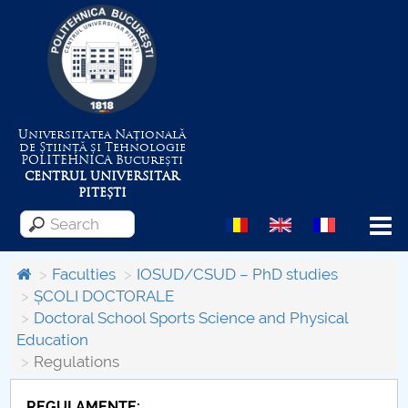
Universitatea Națională
de Știință și Tehnologie
POLITEHNICA
București
CENTRUL UNIVERSITAR
PITEȘTI
Menu
Faculties
IOSUD/CSUD – PhD studies
ȘCOLI DOCTORALE
Doctoral School Sports Science and Physical
About the University
Education
Regulations
Centrul de Management al Proiectelor
REGULAMENTE: