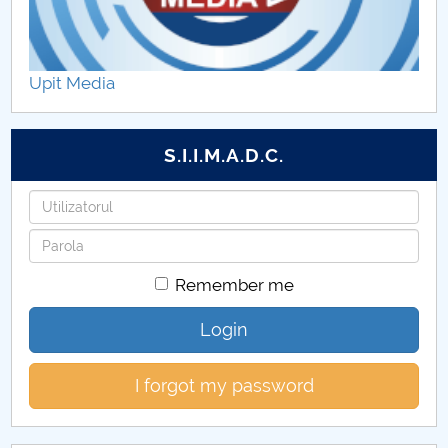
Regulations
Secretariat
Upit Media
SECRETARIAT
S.I.I.M.A.D.C.
Doctoral School Schedule
Username
Doctoral School Council
Password
PhD supervisors - Doctoral School SSPE
Remember me
EDUCATIONAL PLANS
Login
Teze de doctorat
I forgot my password
Abilitare