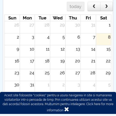
today
Sun
Mon
Tue
Wed
Thu
Fri
Sat
26
27
28
29
30
31
1
2
3
4
5
6
7
8
9
10
11
12
13
14
15
16
17
18
19
20
21
22
23
24
25
26
27
28
29
30
31
1
2
3
4
5
Acest site foloseste "cookies" pentru a usura navigarea in site si numararea
vizitatorilor intr-o perioada de timp. Prin continuarea utilizarii acestui site va
dati acordul folosiri acestora. Multumim pentru intelegere.
Click here for more
information