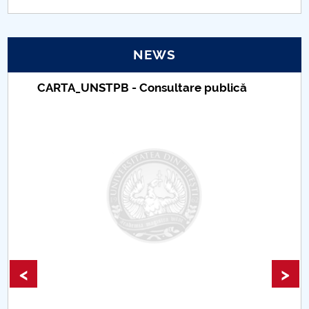
PNRR
NEWS
Proiect(PRIM STUD)
CARTA_UNSTPB - Consultare publică
Proiect SU-ETIC
Personal data protection
UPIT for the community
IOSUD/CSUD – PhD studies
Comisie de etica unversitară
Evenimente CUP
<
>
Accesibilitate pentru studenții cu dizabilități