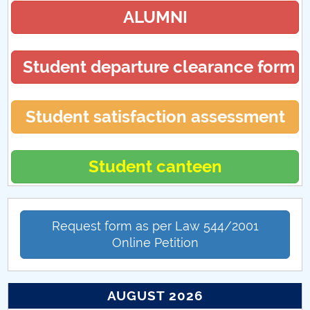
Discipline sheets
ALUMNI
Commission
Student departure clearance form
Research
Collaborations
Student satisfaction assessment
LIBRARY
Student canteen
Doctoral school services offer
Events Doctoral School
Request form as per Law 544/2001
Online Petition
AUGUST 2026