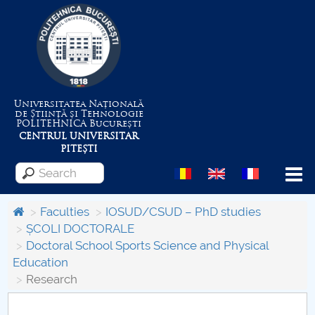
Universitatea Națională
de Știință și Tehnologie
POLITEHNICA
București
CENTRUL UNIVERSITAR
PITEȘTI
Menu
Faculties
IOSUD/CSUD – PhD studies
ȘCOLI DOCTORALE
Doctoral School Sports Science and Physical
About the University
Education
Research
Centrul de Management al Proiectelor