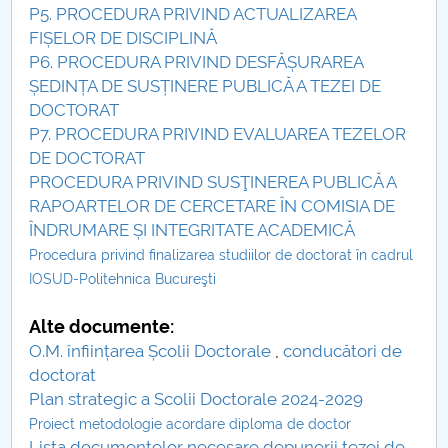
P5. PROCEDURA PRIVIND ACTUALIZAREA
Raportul Conducerii Centrului Universitar Pitești
FIȘELOR DE DISCIPLINĂ
privind implementarea Planului Operațional 2020-
P6. PROCEDURA PRIVIND DESFĂȘURAREA
2024
ȘEDINȚA DE SUSȚINERE PUBLICĂ A TEZEI DE
DOCTORAT
Parteneri CUP
P7. PROCEDURA PRIVIND EVALUAREA TEZELOR
DE DOCTORAT
Centrul de Consiliere și Orientare în Carieră
PROCEDURA PRIVIND SUSŢINEREA PUBLICĂ A
RAPOARTELOR DE CERCETARE ÎN COMISIA DE
Chestionar angajabilitate ALUMNI – UPB
ÎNDRUMARE ȘI INTEGRITATE ACADEMICĂ
Procedura privind finalizarea studiilor de doctorat în cadrul
CAR2026
IOSUD-Politehnica Bucureşti
MENIU CANTINA
Alte documente:
O.M. înființarea Școlii Doctorale
,
conducători de
News
doctorat
Plan strategic a Scolii Doctorale 2024-2029
Admission
Proiect metodologie acordare diploma de doctor
Lista documentelor necesare depunerii tezei de