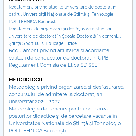
Board of Administration
Regulament privind studiile universitare de doctorat în
Nr. de telefon si adrese Facultăți
cadrul Universității Naționale de Știință și Tehnologie
POLITEHNICA București
Regulament de organizare şi desfăşurare a studiilor
Admission
universitare de doctorat în Şcoala Doctorală în domeniul
Ştiinţa Sportului şi Educaţiei Fizice
Români de pretutindeni - ADMITERE
Regulament privind abilitarea si acordarea
calitatii de conducator de doctorat in UPB
Senate
Regulament Comisia de Etica SD SSEF
Faculties
METODOLOGII:
Metodologie privind organizarea si desfasurarea
Studenți
concursului de admitere la doctorat, an
universitar 2026-2027
Ghiduri pentru STUDENȚI
Metodologie de concurs pentru ocuparea
posturilor didactice şi de cercetare vacante în
Public relations
Universitatea Națională de Știință şi Tehnologie
POLITEHNICA București
International Relations