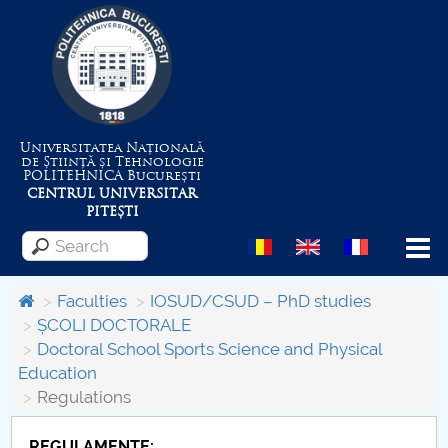
Universitatea Națională
de Știință și Tehnologie
POLITEHNICA
București
CENTRUL UNIVERSITAR
PITEȘTI
Menu
Faculties
IOSUD/CSUD – PhD studies
ȘCOLI DOCTORALE
Doctoral School Sports Science and Physical
About the University
Education
Regulations
Centrul de Management al Proiectelor
REGULAMENTE: