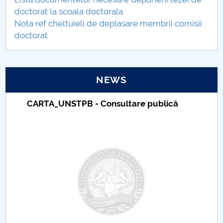
Regulations
doctorat la scoala doctorala
Nota ref cheltuieli de deplasare membrii comisii
Secretariat
doctorat
SECRETARIAT
NEWS
Doctoral School Schedule
Taxe de școlarizare indexate – Centrul
Doctoral School Council
Universitar Pitești
PhD supervisors - Doctoral School SSPE
EDUCATIONAL PLANS
Teze de doctorat
Abilitare