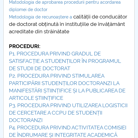
Matodologia de aprobarea procedurii pentru acordarea
diplomei de doctor
PNRR
calității de conducător
Metodologia de recunoaștere a
de doctorat obținută în instituțiile de învățământ
Proiect(PRIM STUD)
acreditate din străinătate
Proiect SU-ETIC
PROCEDURI:
P1. PROCEDURA PRIVIND GRADUL DE
Personal data protection
SATISFACȚIE A STUDENȚILOR ÎN PROGRAMUL
DE STUDII DE DOCTORAT
UPIT for the community
P2. PROCEDURA PRIVIND STIMULAREA
PARTICIPĂRII STUDENȚILOR DOCTORANZI LA
IOSUD/CSUD – PhD studies
MANIFESTĂRI ȘTIINȚIFICE ȘI LA PUBLICAREA DE
ARTICOLE ȘTIINȚIFICE
Comisie de etica unversitară
P3. PROCEDURA PRIVIND UTILIZAREA LOGISTICII
DE CERCETARE A CCPU DE STUDENȚII
Evenimente CUP
DOCTORANZI
P4. PROCEDURA PRIVIND ACTIVITATEA COMISIEI
Accesibilitate pentru studenții cu dizabilități
DE ÎNDRUMARE ȘI INTEGRITATE ACADEMICĂ