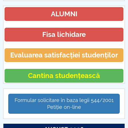
ALUMNI
Fisa lichidare
Evaluarea satisfacției studenților
Cantina studențească
Formular solicitare în baza legii 544/2001
Petiție on-line