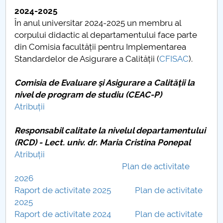
Consiliul de Administratie
2024-2025
În anul universitar 2024-2025 un membru al
Nr. de telefon si adrese Facultăți
corpului didactic al departamentului face parte
din Comisia facultății pentru Implementarea
Admitere
Standardelor de Asigurare a Calității (
CFISAC
).
Români de pretutindeni - ADMITERE
Comisia de Evaluare şi Asigurare a Calităţii la
nivel de program de studiu (CEAC-P)
Senat
Atribuții
Facultăți
Responsabil calitate la nivelul departamentului
(RCD) - Lect. univ. dr. Maria Cristina Ponepal
Studenți
Atribuții
Plan de activitate
Ghiduri pentru STUDENȚI
2026
Raport de activitate 2025
Plan de activitate
Relații Publice
2025
Raport de activitate 2024
Plan de activitate
Relații Internaționale