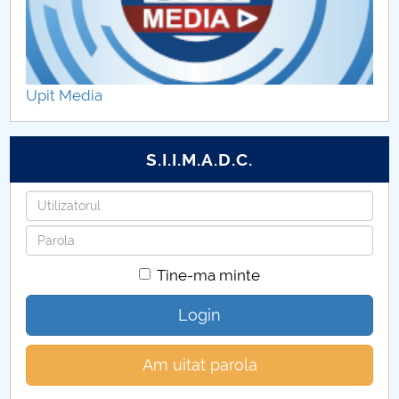
PROIECT BIOHORTINOV
PROIECT SEBA
Upit Media
PROIECT MINOREC
Alegeri Departament DSN
S.I.I.M.A.D.C.
Current Trends in Natural Sciences
Utilizatorul
Parola
Tine-ma minte
Login
Am uitat parola