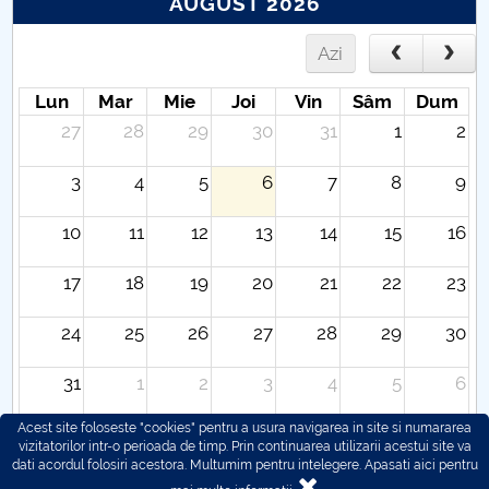
AUGUST 2026
Azi
Lun
Mar
Mie
Joi
Vin
Sâm
Dum
27
28
29
30
31
1
2
3
4
5
6
7
8
9
10
11
12
13
14
15
16
17
18
19
20
21
22
23
24
25
26
27
28
29
30
31
1
2
3
4
5
6
Acest site foloseste "cookies" pentru a usura navigarea in site si numararea
vizitatorilor intr-o perioada de timp. Prin continuarea utilizarii acestui site va
dati acordul folosiri acestora. Multumim pentru intelegere.
Apasati aici pentru