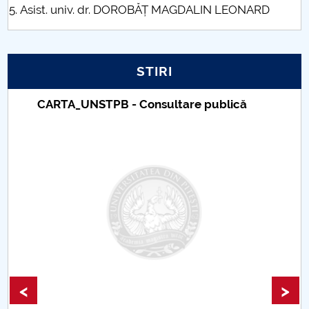
Asist. univ. dr. DOROBĂȚ MAGDALIN LEONARD
Raportul Conducerii Centrului Universitar Pitești
privind implementarea Planului Operațional 2020-
2024
STIRI
Parteneri CUP
Taxe de școlarizare indexate – Centrul
Universitar Pitești
Centrul de Consiliere și Orientare în Carieră
Chestionar angajabilitate ALUMNI – UPB
CAR2026
MENIU CANTINA
Programe de licenta DSN
<
>
Programe de master DSN