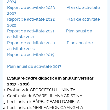
2024
Raport de activitate 2023
Plan de activitate
PNRR
2023
Raport de activitate 2022
Plan de activitate
Proiect PRIM STUD
2022
Raport de activitate 2021
Plan anual de
Proiect SU-ETIC
activitate 2021
Raport de activitate 2020
Plan anual de
Protecția datelor personale
activitate 2020
Raport de activitate 2019
UNIVERSITATE pentru comunitate
Plan anual de activitate 2017
IOSUD/CSUD-Doctorate
Evaluare cadre didactice în anul universitar
Comisie de etica unversitară
2017 - 2018
Prof.univ.dr. GEORGESCU LUMINITA
Evenimente CUP
Conf. univ. dr. SOARE LILIANA CRISTINA
Lect. univ. dr. BĂRBUCEANU DANIELA
Accesibilitate pentru studenții cu dizabilități
Lect. univ. dr. NEBLEA MONICA ANGELA