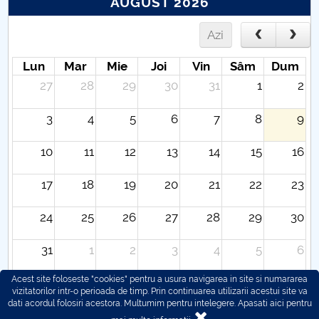
AUGUST 2026
Azi
Lun
Mar
Mie
Joi
Vin
Sâm
Dum
27
28
29
30
31
1
2
3
4
5
6
7
8
9
10
11
12
13
14
15
16
17
18
19
20
21
22
23
24
25
26
27
28
29
30
31
1
2
3
4
5
6
Acest site foloseste "cookies" pentru a usura navigarea in site si numararea
vizitatorilor intr-o perioada de timp. Prin continuarea utilizarii acestui site va
dati acordul folosiri acestora. Multumim pentru intelegere.
Apasati aici pentru