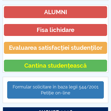
PROIECT BIOHORTINOV
ALUMNI
PROIECT SEBA
PROIECT MINOREC
Fisa lichidare
Alegeri Departament DSN
Evaluarea satisfacției studenților
Current Trends in Natural Sciences
Cantina studențească
Formular solicitare în baza legii 544/2001
Petiție on-line