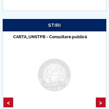
PNRR
Proiect PRIM STUD
STIRI
Proiect SU-ETIC
CARTA_UNSTPB - Consultare publică
Protecția datelor personale
UNIVERSITATE pentru comunitate
IOSUD/CSUD-Doctorate
Comisie de etica unversitară
Evenimente CUP
<
>
Accesibilitate pentru studenții cu dizabilități