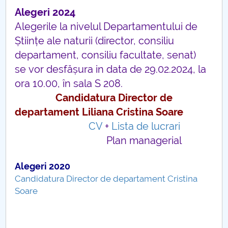
Consiliul de Administratie
Alegeri 2024
Nr. de telefon si adrese Facultăți
Alegerile la nivelul Departamentului de
Științe ale naturii (director, consiliu
Admitere
departament, consiliu facultate, senat)
se vor desfășura in data de 29.02.2024, la
Români de pretutindeni - ADMITERE
ora 10.00, în sala S 208.
Candidatura Director de
Senat
departament Liliana Cristina Soare
Facultăți
CV
+
Lista de lucrari
Plan managerial
Studenți
Alegeri 2020
Ghiduri pentru STUDENȚI
Candidatura Director de departament Cristina
Soare
Relații Publice
Relații Internaționale