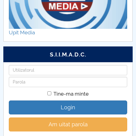
Program de conversie profesională
Personal DSN
Upit Media
Management DSN
Indrumatori an DSN
S.I.I.M.A.D.C.
PRACTICA
Utilizatorul
Parola
EVALUAREA ȘI ASIGURAREA CALITĂȚII DSN
Tine-ma minte
Evenimente DSN
Login
Cercetare DSN
Am uitat parola
Posturi didactice vacante