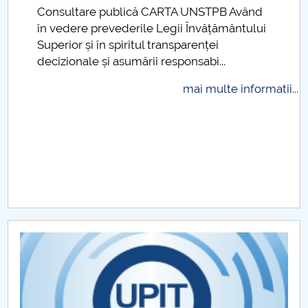
Consultare publică CARTA UNSTPB Având
Raportul Conducerii Centrului Universitar Pitești
.
în vedere prevederile Legii Învățământului
privind implementarea Planului Operațional 2020-
Superior și în spiritul transparenței
2024
decizionale și asumării responsabi...
Parteneri CUP
mai multe informatii...
Centrul de Consiliere și Orientare în Carieră
Chestionar angajabilitate ALUMNI – UPB
CAR2026
MENIU CANTINA
Programe de licenta DSN
Programe de master DSN