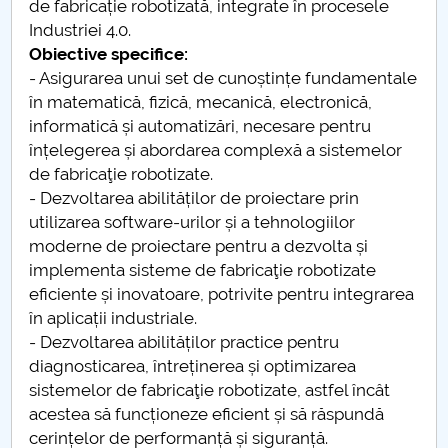
de fabricație robotizată, integrate în procesele
Industriei 4.0.
PNRR
Obiective specifice:
- Asigurarea unui set de cunoștințe fundamentale
Proiect PRIM STUD
în matematică, fizică, mecanică, electronică,
informatică și automatizări, necesare pentru
Proiect SU-ETIC
înțelegerea și abordarea complexă a sistemelor
de fabricaţie robotizate.
Protecția datelor personale
- Dezvoltarea abilităților de proiectare prin
utilizarea software-urilor și a tehnologiilor
UNIVERSITATE pentru comunitate
moderne de proiectare pentru a dezvolta și
implementa sisteme de fabricaţie robotizate
IOSUD/CSUD-Doctorate
eficiente și inovatoare, potrivite pentru integrarea
în aplicații industriale.
Comisie de etica unversitară
- Dezvoltarea abilităților practice pentru
diagnosticarea, întreținerea și optimizarea
Evenimente CUP
sistemelor de fabricaţie robotizate, astfel încât
acestea să funcționeze eficient și să răspundă
Accesibilitate pentru studenții cu dizabilități
cerințelor de performanță și siguranță.