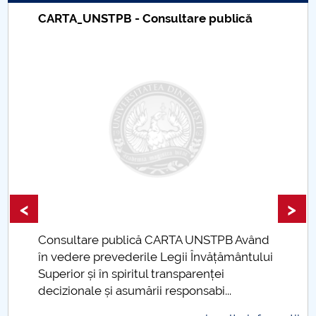
Asigurarea Calității
Taxe de școlarizare indexate – Centrul
Universitar Pitești
Studenti DFMI
Absolventi
Galerie vechile staff-uri
Adresa DFMI
Proiectul privind Învăţământul Secundar (ROSE) AG
353
<
>
Proiectul privind Învăţământul Secundar (ROSE) AG
399
Taxe de școlarizare indexate Taxele se pot
plăti și cu cardul
mai multe informatii..