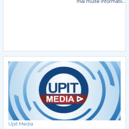
i...
Upit Media