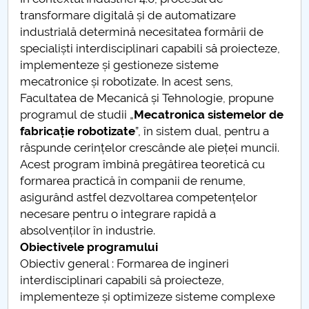
Consiliul de Administratie
transformare digitală și de automatizare
industrială determină necesitatea formării de
Nr. de telefon si adrese Facultăți
specialiști interdisciplinari capabili să proiecteze,
implementeze și gestioneze sisteme
Admitere
mecatronice și robotizate. In acest sens,
Facultatea de Mecanică și Tehnologie, propune
Români de pretutindeni - ADMITERE
programul de studii „
Mecatronica sistemelor de
fabricație robotizate
”, în sistem dual, pentru a
Senat
răspunde cerințelor crescânde ale pieței muncii.
Acest program îmbină pregătirea teoretică cu
Facultăți
formarea practică în companii de renume,
asigurând astfel dezvoltarea competențelor
Studenți
necesare pentru o integrare rapidă a
absolvenților în industrie.
Ghiduri pentru STUDENȚI
Obiectivele programului
Obiectiv general : Formarea de ingineri
Relații Publice
interdisciplinari capabili să proiecteze,
implementeze și optimizeze sisteme complexe
Relații Internaționale