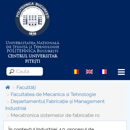
Universitatea Națională
de Știință și Tehnologie
POLITEHNICA
București
CENTRUL UNIVERSITAR
PITEȘTI
Menu
Facultăți
Facultatea de Mecanica si Tehnologie
Departamentul Fabricație și Management
Despre Universitate
Industrial
Mecatronica sistemelor de fabricatie ro
Centrul de Management al Proiectelor
În contextul Industriei 4.0, procesul de