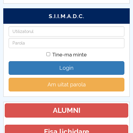
S.I.I.M.A.D.C.
Utilizatorul
Parola
Tine-ma minte
Login
Am uitat parola
ALUMNI
Fisa lichidare