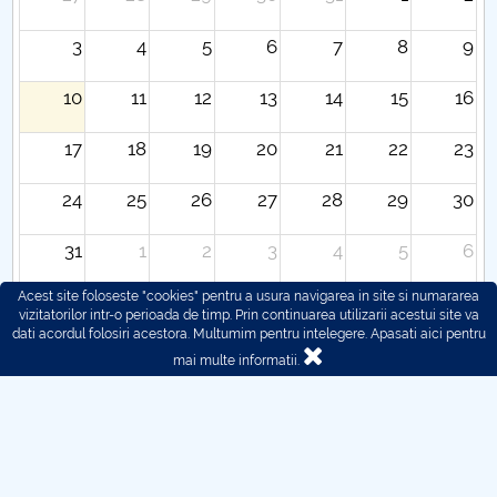
3
4
5
6
7
8
9
10
11
12
13
14
15
16
17
18
19
20
21
22
23
24
25
26
27
28
29
30
31
1
2
3
4
5
6
Acest site foloseste "cookies" pentru a usura navigarea in site si numararea
vizitatorilor intr-o perioada de timp. Prin continuarea utilizarii acestui site va
dati acordul folosiri acestora. Multumim pentru intelegere.
Apasati aici pentru
mai multe informatii.
© 2016 - 2026 POLITEHNICA București - Centrul
Universitar Pitești