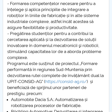
- Formarea competențelor necesare pentru a
Raportul Conducerii Centrului Universitar Pitești
înțelege și aplica principiile de integrare a
privind implementarea Planului Operațional 2020-
roboților în liniile de fabricație și în alte sisteme
2024
industriale complexe, astfel încât acestea să
asigure flexibilitate și productivitate.
Parteneri CUP
- Pregătirea studenților pentru a contribui la
cercetarea aplicată și la dezvoltarea de soluții
Centrul de Consiliere și Orientare în Carieră
inovatoare în domeniul mecatronicii şi roboticii,
stimulând capacitatea lor de a aborda probleme
Chestionar angajabilitate ALUMNI – UPB
complexe.
Programul este susținut de proiectul „Formare
CAR2026
performantă în regiunea Sud-Muntenia prin
dezvoltarea rutei complete de învățământ dual la
MENIU CANTINA
UPIT-CONSID-AG” (
https://consid-ag.ro/
) și
beneficiază de sprijinul unor parteneri de
Management
prestigiu, precum:
Automobile Dacia S.A.: Automatizarea și
Programe de licentă DFMI
robotizarea proceselor de fabricație.
Röchling Automotive: Dezvoltarea și integrarea