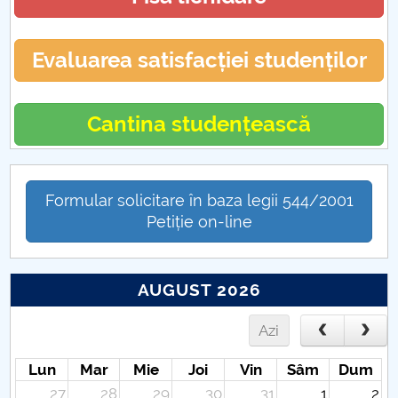
Evaluarea satisfacției studenților
Cantina studențească
Formular solicitare în baza legii 544/2001
Petiție on-line
AUGUST 2026
Azi
Lun
Mar
Mie
Joi
Vin
Sâm
Dum
27
28
29
30
31
1
2