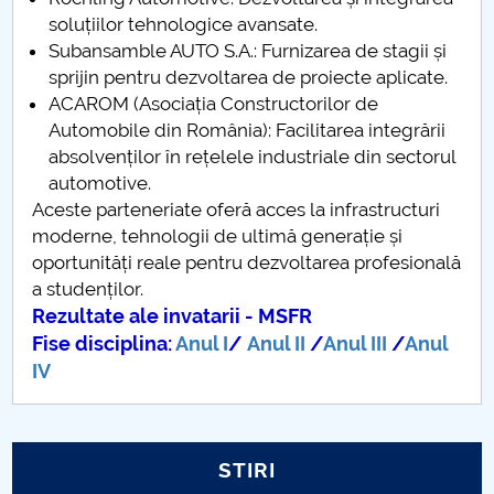
soluțiilor tehnologice avansate.
Personal
Subansamble AUTO S.A.: Furnizarea de stagii și
sprijin pentru dezvoltarea de proiecte aplicate.
Tehnologia Constructiilor de Masini
ACAROM (Asociația Constructorilor de
Automobile din România): Facilitarea integrării
Inginerie Economică Industrială
absolvenților în rețelele industriale din sectorul
automotive.
Mecatronica sistemelor de fabricatie ro
Aceste parteneriate oferă acces la infrastructuri
moderne, tehnologii de ultimă generație și
Programe de master DFMI
oportunități reale pentru dezvoltarea profesională
a studenților.
Programe postuniversitare coordonate
Rezultate ale invatarii - MSFR
Fise disciplina:
Anul I
/
Anul II
/
Anul III
/
Anul
Colaborări internaționale DFMI
IV
Indrumare ani studii
Cercetare științifică
STIRI