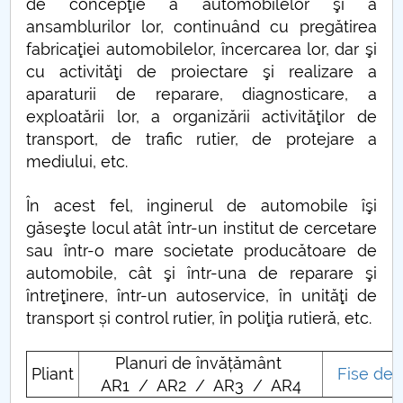
de concepţie a automobilelor şi a
ansamblurilor lor, continuând cu pregătirea
PNRR
fabricaţiei automobilelor, încercarea lor, dar şi
cu activităţi de proiectare şi realizare a
Proiect PRIM STUD
aparaturii de reparare, diagnosticare, a
exploatării lor, a organizării activităţilor de
Proiect SU-ETIC
transport, de trafic rutier, de protejare a
mediului, etc.
Protecția datelor personale
În acest fel,
inginerul de automobile
îşi
UNIVERSITATE pentru comunitate
găseşte locul atât într-un institut de cercetare
sau într-o mare societate producătoare de
IOSUD/CSUD-Doctorate
automobile, cât şi într-una de reparare şi
întreţinere, într-un autoservice, în unităţi de
Comisie de etica unversitară
transport și control rutier, în poliţia rutieră, etc.
Evenimente CUP
Planuri de învățământ
Pliant
Fise de d
AR1 / AR2 / AR3 / AR4
Accesibilitate pentru studenții cu dizabilități