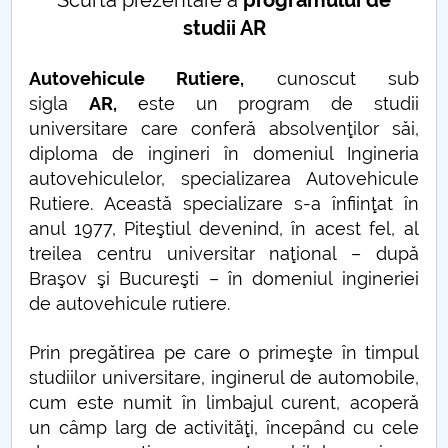
Scurtă prezentare a
programului de
Consiliul de Administratie
studii AR
Nr. de telefon si adrese Facultăți
Autovehicule Rutiere,
cunoscut sub
Admitere
sigla
AR,
este un program de studii
universitare care conferă absolvenţilor săi,
Români de pretutindeni - ADMITERE
diploma de ingineri în domeniul Ingineria
autovehiculelor, specializarea Autovehicule
Senat
Rutiere. Această specializare s-a înfiinţat în
anul 1977, Piteştiul devenind, în acest fel, al
Facultăți
treilea centru universitar naţional – după
Braşov şi Bucureşti – în domeniul ingineriei
Studenți
de autovehicule rutiere.
Ghiduri pentru STUDENȚI
Prin pregătirea pe care o primeşte în timpul
studiilor universitare, inginerul de automobile,
Relații Publice
cum este numit în limbajul curent, acoperă
un câmp larg de activităţi, începând cu cele
Relații Internaționale