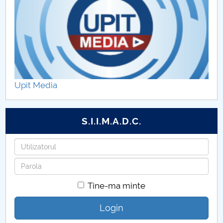
Upit Media
S.I.I.M.A.D.C.
Utilizatorul
Parola
Tine-ma minte
Login