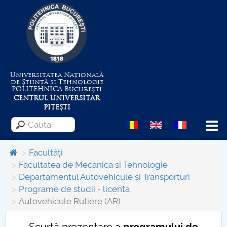
Universitatea Națională
de Știință și Tehnologie
POLITEHNICA
București
CENTRUL UNIVERSITAR
PITEȘTI
Menu
Facultăți
Facultatea de Mecanica si Tehnologie
Departamentul Autovehicule și Transporturi
Despre Universitate
Programe de studii - licenta
Autovehicule Rutiere (AR)
Centrul de Management al Proiectelor