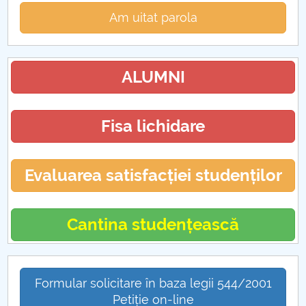
Am uitat parola
ALUMNI
Fisa lichidare
Evaluarea satisfacției studenților
Cantina studențească
Formular solicitare în baza legii 544/2001
Petiție on-line