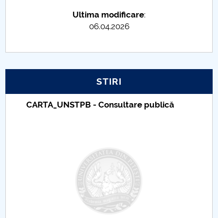
Ultima modificare
:
Raportul Conducerii Centrului Universitar Pitești
06.04.2026
privind implementarea Planului Operațional 2020-
2024
Parteneri CUP
STIRI
Centrul de Consiliere și Orientare în Carieră
lică
Taxe de școlarizare indexate – Cent
Chestionar angajabilitate ALUMNI – UPB
Universitar Pitești
CAR2026
MENIU CANTINA
Autovehicule Rutiere (AR)
Ingineria Transporturilor și a Traficului (ITT)