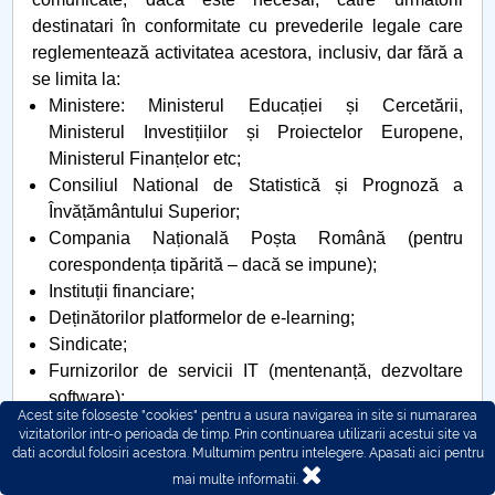
destinatari în conformitate cu prevederile legale care
reglementează activitatea acestora, inclusiv, dar fără a
se limita la:
Ministere: Ministerul Educației și Cercetării,
Ministerul Investițiilor și Proiectelor Europene,
Ministerul Finanțelor etc;
Consiliul National de Statistică și Prognoză a
Învățământului Superior;
Compania Națională Poșta Română (pentru
corespondența tipărită – dacă se impune);
Instituții financiare;
Deținătorilor platformelor de e-learning;
Sindicate;
Furnizorilor de servicii IT (mentenanță, dezvoltare
software);
Acest site foloseste "cookies" pentru a usura navigarea in site si numararea
Instituții naționale sau europene ce finanțează
vizitatorilor intr-o perioada de timp. Prin continuarea utilizarii acestui site va
proiecte de cercetare;
dati acordul folosiri acestora. Multumim pentru intelegere.
Apasati aici pentru
Instituții publice: servicii sociale și de sănătate
mai multe informatii.