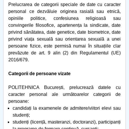
Prelucrarea de categorii speciale de date cu caracter
personal ce dezvăluie originea rasială sau etnică,
opiniile politice, confesiunea religioasă sau
convingerile filosofice, apartenența la sindicate, date
privind sănătatea, date genetice, date biometrice, date
privind viața sexuală sau orientarea sexuală a unei
persoane fizice, este permisă numai în situațiile clar
prevăzute de art. 9 alin (2) din Regulamentul (UE)
2016/679.
Categorii de persoane vizate
POLITEHNICA București, prelucrează datele cu
caracter personal ale următoarelor categorii de
persoane:
candidați la examenele de admitere/viitori elevi sau
studenți;
studenți (licență, masteranzi, doctoranzi), participanți
la programe de formare continuă, cursanți;