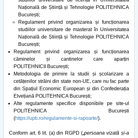
Națională de Știință și Tehnologie POLITEHNICA
București;
Regulament privind organizarea și funcționarea
studiilor universitare de masterat în Universitatea
Națională de Știință și Tehnologie POLITEHNICA
București;
Regulament privind organizarea și funcționarea
căminelor și cantinelor care aparțin
POLITEHNICII București;
Metodologia de primire la studii și școlarizare a
cetățenilor străini din state non-UE, care nu fac parte
din Spațiul Economic European și din Confederația
Elvețiană POLITEHNICA București;
Alte regulamente specifice disponibile pe site-ul
POLITEHNICA București
(
https://upb.ro/regulamente-si-rapoarte/
).
Conform art. 6 lit. (a) din RGPD („
persoana vizată și-a