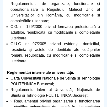
Regulamentului de organizare, funcționare și
operaționalizare a Registrului Matricol Unic al
Universităților din România, cu modificările și
completările ulterioare;
O.G. nr. 129/2000 privind formarea profesională a
adulților, republicată, cu modificările și completările
ulterioare;
O.U.G. nr. 97/2005 privind evidența, domiciliul,
reședința și actele de identitate ale cetățenilor
români, republicată, cu modificările și completările
ulterioare.
Reglementări interne ale universității:
Carta Universității Naționale de Știință și Tehnologie
POLITEHNICA București;
Regulamentul Intern al Universității Naționale de
Știință și Tehnologie POLITEHNICA București;
Regulamentul privind organizarea și funcționarea
studiilor universitare de licență în Universitatea