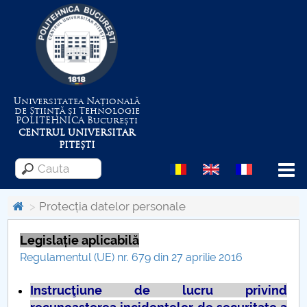
Universitatea Națională
de Știință și Tehnologie
POLITEHNICA
București
CENTRUL UNIVERSITAR
PITEȘTI
Menu
Protecția datelor personale
Legislație aplicabilă
Despre Universitate
Regulamentul (UE) nr. 679 din 27 aprilie 2016
Centrul de Management al Proiectelor
Instrucţiune de lucru privind