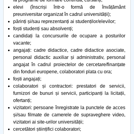
elevi (înscriși într-o formă de învățământ
preuniversitar organizat în cadrul universității);
părinți și/sau reprezentanți ai studenților/elevilor;
foști studenți sau absolvenți;
candidați la concursurile de ocupare a posturilor
vacante;
angajați: cadre didactice, cadre didactice asociate,
personal didactic auxiliar și administrativ, personal
angajat în cadrul proiectelor de cercetare/finanțate
din fonduri europene, colaboratori plata cu ora;
foști angajați;
colaboratori și contractori: prestatori de servicii,
furnizori de bunuri și servicii, participanți la licitații,
ofertanți;
vizitatori: persoane înregistrate la punctele de acces
și/sau filmate de camerele de supraveghere video,
vizitatori ai site-urilor universității;
cercetători științifici colaboratori;