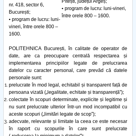
Pitești, județul Argeș;
nr. 418, sector 6,
• program de lucru: luni-vineri,
București;
între orele 800 – 1600.
• program de lucru: luni-
vineri, între orele 800 –
1600.
POLITEHNICA București, în calitate de operator de
date, are ca preocupare centrală respectarea și
implementarea principiilor legate de prelucrarea
datelor cu caracter personal, care prevăd că datele
personale sunt:
prelucrate în mod legal, echitabil și transparent față de
persoana vizată („legalitate, echitate și transparență”);
colectate în scopuri determinate, explicite și legitime și
nu sunt prelucrate ulterior într-un mod incompatibil cu
aceste scopuri („limitări legate de scop”);
adecvate, relevante și limitate la ceea ce este necesar
în raport cu scopurile în care sunt prelucrate
(„reducerea la minimum a datelor”);