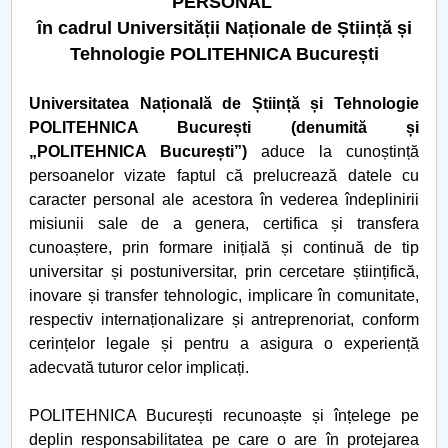
PERSONAL
în cadrul
Universității Naționale de Știință și
PNRR
Tehnologie POLITEHNICA București
Proiect PRIM STUD
Universitatea Națională de Știință și Tehnologie
POLITEHNICA București (denumită și
Proiect SU-ETIC
„POLITEHNICA București”)
aduce la cunoștință
persoanelor vizate faptul că prelucrează datele cu
Protecția datelor personale
caracter personal ale acestora în vederea îndeplinirii
misiunii sale de a genera, certifica și transfera
UNIVERSITATE pentru comunitate
cunoaștere, prin formare inițială și continuă de tip
universitar și postuniversitar, prin cercetare științifică,
IOSUD/CSUD-Doctorate
inovare și transfer tehnologic, implicare în comunitate,
respectiv internaționalizare și antreprenoriat, conform
Comisie de etica unversitară
cerințelor legale și pentru a asigura o experiență
adecvată tuturor celor implicați.
Evenimente CUP
POLITEHNICA București recunoaște și înțelege pe
Accesibilitate pentru studenții cu dizabilități
deplin responsabilitatea pe care o are în protejarea