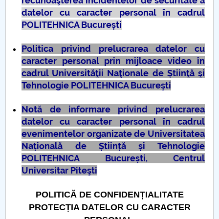
recunoaşterea incidentelor de securitate a
Consiliul de Administratie
datelor cu caracter personal în cadrul
Nr. de telefon si adrese Facultăți
POLITEHNICA București
Admitere
Politica privind prelucrarea datelor cu
caracter personal prin mijloace video în
Români de pretutindeni - ADMITERE
cadrul Universităţii Naţionale de Ştiinţă şi
Tehnologie POLITEHNICA Bucureşti
Senat
Notă de informare privind prelucrarea
Facultăți
datelor cu caracter personal în cadrul
evenimentelor organizate de Universitatea
Studenți
Națională de Știință și Tehnologie
POLITEHNICA București, Centrul
Ghiduri pentru STUDENȚI
Universitar Piteşti
Relații Publice
POLITICĂ DE CONFIDENȚIALITATE
PROTECȚIA DATELOR CU CARACTER
Relații Internaționale