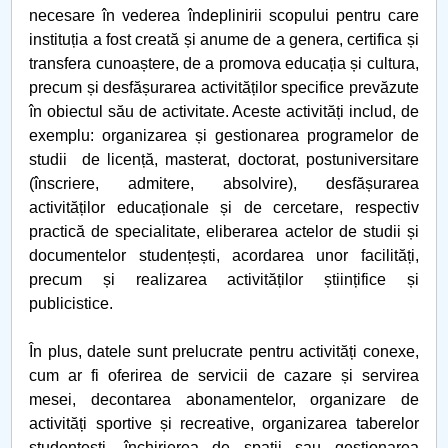
necesare în vederea îndeplinirii scopului pentru care
instituția a fost creată și anume de a genera, certifica și
transfera cunoaștere, de a promova educația și cultura,
precum și desfășurarea activităților specifice prevăzute
în obiectul său de activitate. Aceste activități includ, de
exemplu: organizarea și gestionarea programelor de
studii de licență, masterat, doctorat, postuniversitare
(înscriere, admitere, absolvire), desfășurarea
activităților educaționale și de cercetare, respectiv
practică de specialitate, eliberarea actelor de studii și
documentelor studențești, acordarea unor facilități,
precum și realizarea activităților științifice și
publicistice.
În plus, datele sunt prelucrate pentru activități conexe,
cum ar fi oferirea de servicii de cazare și servirea
mesei, decontarea abonamentelor, organizare de
activități sportive și recreative, organizarea taberelor
studențești, închirierea de spații sau gestionarea