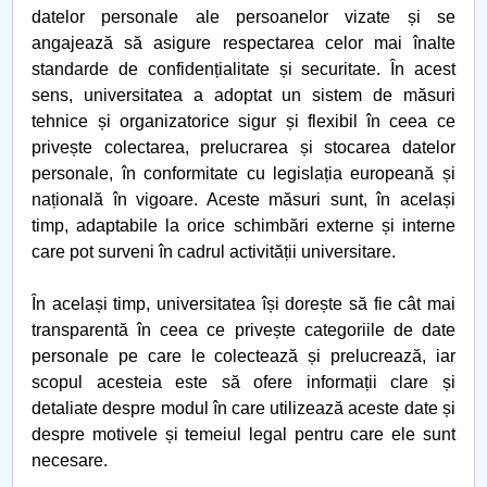
datelor personale ale persoanelor vizate și se
Raportul Conducerii Centrului Universitar Pitești
angajează să asigure respectarea celor mai înalte
privind implementarea Planului Operațional 2020-
standarde de confidențialitate și securitate. În acest
2024
sens, universitatea a adoptat un sistem de măsuri
tehnice și organizatorice sigur și flexibil în ceea ce
Parteneri CUP
privește colectarea, prelucrarea și stocarea datelor
personale, în conformitate cu legislația europeană și
Centrul de Consiliere și Orientare în Carieră
națională în vigoare. Aceste măsuri sunt, în același
timp, adaptabile la orice schimbări externe și interne
Chestionar angajabilitate ALUMNI – UPB
care pot surveni în cadrul activității universitare.
CAR2026
În același timp, universitatea își dorește să fie cât mai
transparentă în ceea ce privește categoriile de date
MENIU CANTINA
personale pe care le colectează și prelucrează, iar
scopul acesteia este să ofere informații clare și
detaliate despre modul în care utilizează aceste date și
despre motivele și temeiul legal pentru care ele sunt
necesare.