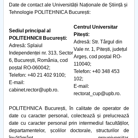
Date de contact ale Universității Naționale de Știință și
Tehnologie POLITEHNICA București:
Centrul Universitar
Sediul principal al
Pitești:
POLITEHNICII București:
Adresă: Str. Târgul din
Adresă: Splaiul
Vale nr. 1, Pitești, județul
Independenței nr. 313, Sector
Argeș, cod poștal RO-
6, București, România, cod
110040;
poștal RO-060042;
Telefon: +40 348 453
Telefon: +40 21 402 9100;
102;
E-mail:
E-mail:
cabinet.rector@upb.ro.
rectorat_cup@upb.ro.
POLITEHNICA București, în calitate de operator de
date cu caracter personal, colectează și prelucrează
date cu caracter personal prin intermediul facultăților,
departamentelor, școlilor doctorale, structurilor de
învățământ preuniversitar,