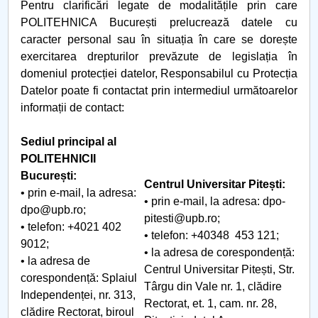
Pentru clarificări legate de modalitățile prin care
POLITEHNICA București prelucrează datele cu
caracter personal sau în situația în care se dorește
exercitarea drepturilor prevăzute de legislația în
domeniul protecției datelor, Responsabilul cu Protecția
Datelor poate fi contactat prin intermediul următoarelor
informații de contact:
Sediul principal al
POLITEHNICII
București:
Centrul Universitar Pitești:
• prin e-mail, la adresa:
• prin e-mail, la adresa: dpo-
dpo@upb.ro;
pitesti@upb.ro;
• telefon: +4021 402
• telefon: +40348 453 121;
9012;
• la adresa de corespondență:
• la adresa de
Centrul Universitar Pitești, Str.
corespondență: Splaiul
Târgu din Vale nr. 1, clădire
Independenței, nr. 313,
Rectorat, et. 1, cam. nr. 28,
clădire Rectorat, biroul