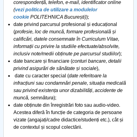
corespondență, telefon, e-mail, identificator online
(
vezi politica de utilizare a modulelor
cookie
POLITEHNICA București)
);
date privind parcursul profesional și educațional
(
profesie, loc de muncă, formare profesională și
calificări, datele consemnate în Curriculum Vitae,
informații cu privire la studiile efectuate/absolvite,
inclusiv note/medii obținute pe parcursul studiilor
);
date bancare și financiare (
conturi bancare, detalii
privind asigurări de sănătate și sociale
),
date cu caracter special (
date referitoare la
infracțiuni sau condamnări penale, situația medicală
sau privind existența unor dizabilități
,
accidente de
muncă, semnătura
);
date obținute din înregistrări foto sau audio-video.
Acestea diferă în funcție de categoria de persoane
vizate (angajați/cadre didactice/studenți etc.), cât și
de contextul și scopul colectării.