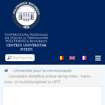
Universitatea Națională
de Știință și Tehnologie
POLITEHNICA
București
CENTRUL UNIVERSITAR
PITEȘTI
Menu
Université pour la communauté
Cercetare stiinţifică online de tip inter-, trans-,
cros- si multidisciplinar la UPIT
Despre Universitate
Centrul de Management al Proiectelor