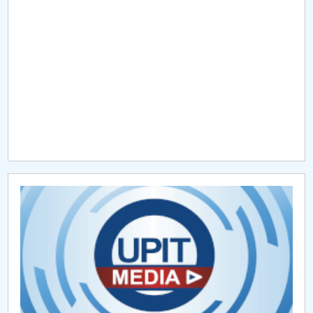
Raportul Conducerii Centrului Universitar Pitești
privind implementarea Planului Operațional 2020-
2024
Parteneri CUP
Centrul de Consiliere și Orientare în Carieră
Chestionar angajabilitate ALUMNI – UPB
CAR2026
MENIU CANTINA
O NOUĂ REALITATE: De ce panica este cel mai rău
lucru care se poate întâmpla?
Lectura ca spațiu al libertății