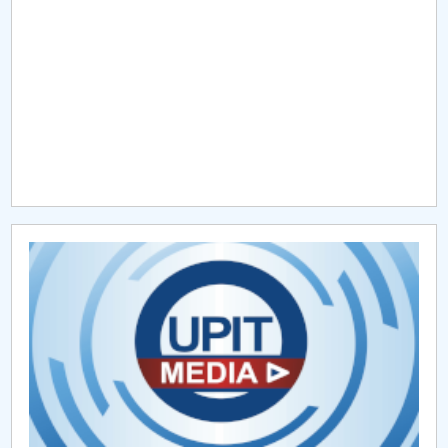
Raportul Conducerii Centrului Universitar Pitești
privind implementarea Planului Operațional 2020-
2024
Parteneri CUP
Centrul de Consiliere și Orientare în Carieră
Chestionar angajabilitate ALUMNI – UPB
CAR2026
MENIU CANTINA
O NOUĂ REALITATE: De ce panica este cel mai rău
lucru care se poate întâmpla?
Lectura ca spațiu al libertății