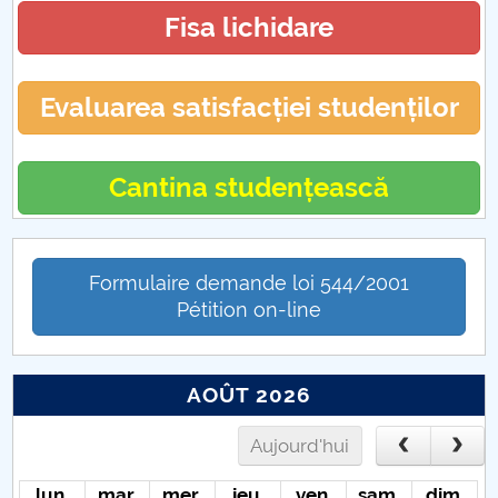
19. La ce să ne aşteptăm?
Fisa lichidare
ERA NECESARĂ DEROGAREA ROMÂNIEI DE LA
CEDO
Evaluarea satisfacției studenților
Educația față cu provocările unei situații
excepționale
Cantina studențească
Când „a fost odată” devine „se-ntâmplă acum” și
cum gestionăm asta?
Formulaire demande loi 544/2001
Transporturile în contextul stării de urgență
Pétition on-line
„Ciuma Antonină” – o pandemie devastatoare la
apogeul Imperiului Roman
AOÛT 2026
CIUMA LUI JUSTINIAN
Aujourd'hui
lun.
mar.
mer.
jeu.
ven.
sam.
dim.