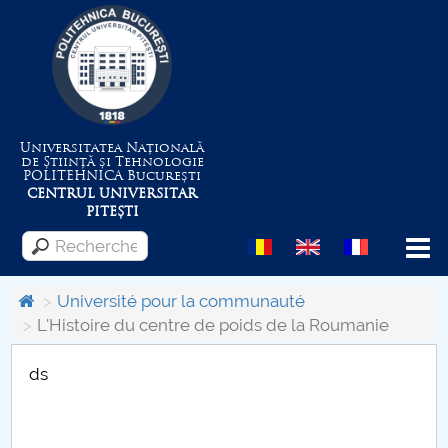
Universitatea Națională
de Știință și Tehnologie
POLITEHNICA
București
CENTRUL UNIVERSITAR
PITEȘTI
Menu
Université pour la communauté
L'Histoire du centre de poids de la Roumanie
Despre Universitate
ds
Centrul de Management al Proiectelor