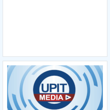
Raportul Conducerii Centrului Universitar Pitești
privind implementarea Planului Operațional 2020-
2024
Parteneri CUP
Centrul de Consiliere și Orientare în Carieră
Chestionar angajabilitate ALUMNI – UPB
CAR2026
MENIU CANTINA
O NOUĂ REALITATE: De ce panica este cel mai rău
lucru care se poate întâmpla?
Lectura ca spațiu al libertății