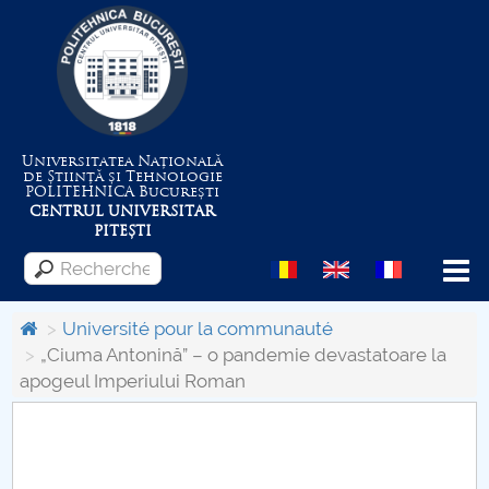
Universitatea Națională
de Știință și Tehnologie
POLITEHNICA
București
CENTRUL UNIVERSITAR
PITEȘTI
Menu
Université pour la communauté
„Ciuma Antonină” – o pandemie devastatoare la
apogeul Imperiului Roman
Despre Universitate
Centrul de Management al Proiectelor