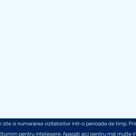
site si numararea vizitatorilor intr-o perioada de timp. Prin 
ultumim pentru intelegere.
Apasati aici pentru mai multe in