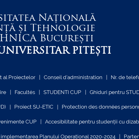
sitatea Națională
nță și Tehnologie
EHNICA
București
NIVERSITAR PITEȘTI
al Proiectelor
Conseil d'administration
Nr. de telef
ire
Facultés
STUDENTI CUP
Ghiduri pentru STU
UD)
Proiect SU-ETIC
Protection des données person
venimente CUP
Accesibilitate pentru studenții cu dizabi
ind implementarea Planului Operațional 2020-2024
Parte