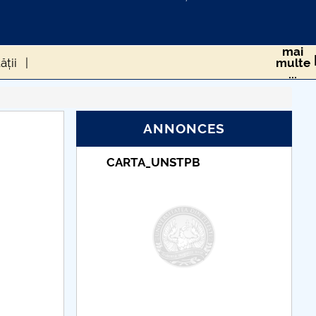
mai
ății
multe
...
RS-COV-2 ÎN POPULAȚIA DIN ROMÂNIA
ANNONCES
NSTPB
Taxe de școlarizare
sănătate
indexate – Centrul
Universitar Pitești
 ROMÂNIEI DE LA CEDO
cum gestionăm asta?
eriului Roman
CIUMA LUI JUSTINIAN
 UE în timpul pandemiei generată de Covid-19