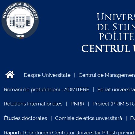
Univer
de Știi
POLIT
CENTRUL U
Despre Universitate
Centrul de Management 
Români de pretutindeni - ADMITERE
Sénat universita
Relations Internationales
PNRR
Proiect (PRIM ST
Études doctorales
Comisie de etica unversitară
E
Raportul Conducerii Centrului Universitar Pitești priv