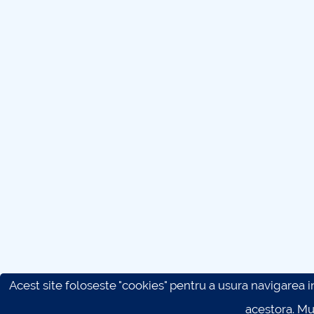
Acest site foloseste "cookies" pentru a usura navigarea in 
acestora. M