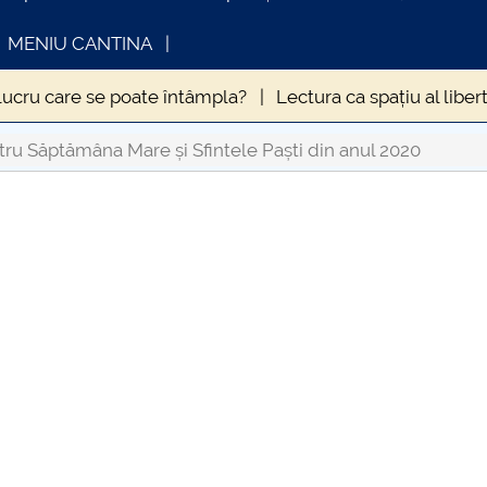
MENIU CANTINA
lucru care se poate întâmpla?
Lectura ca spațiu al libert
MPTOMATOLOGIEI CLINICE A INFECȚIEI CU VIRUSUL SA
ru Săptămâna Mare și Sfintele Paști din anul 2020
ZOLĂRII
Hristos este același, ieri și azi și în veci
INFORMATII ACTE STUDII
CARTA_U
in anul 2020
Influența sedentarismului asupra stării de 
9. La ce să ne aşteptăm?
ERA NECESARĂ DEROGAREA
ale
Când „a fost odată” devine „se-ntâmplă acum” și 
uma Antonină” – o pandemie devastatoare la apogeul Imp
umei din vremea lui Caragea Vodă
Nevoia de coeziune a