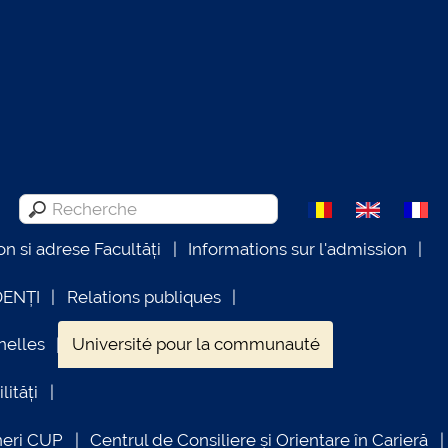
on si adrese Facultăți
Informations sur l'admission
DENȚI
Relations publiques
nelles
Université pour la communauté
lități
neri CUP
Centrul de Consiliere și Orientare în Carieră