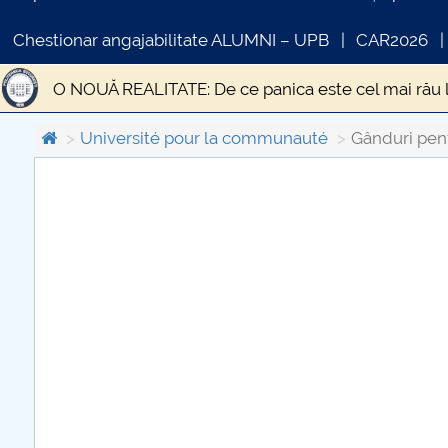
Chestionar angajabilitate ALUMNI – UPB
CAR2026
O NOUĂ REALITATE: De ce panica este cel mai rău 
STUDIU EPIDEMIOLOGIC PRIVIND PREVALENȚA SI
Université pour la communauté
Gânduri pent
Statistica si modelare
DESPRE UN TEATRU AL I
COMUNICAT DE PRESA
Gânduri pentru Săptămâna Mare și Sfintele Paști d
PRIMSTUD 26.03.2026
Criza economică generată de pandemia de CODIV 1
Educația față cu provocările unei situații excepțion
Transporturile în contextul stării de urgență
„Ci
EPIDEMIA DE LA ATENA
Efectele sociale ale ci