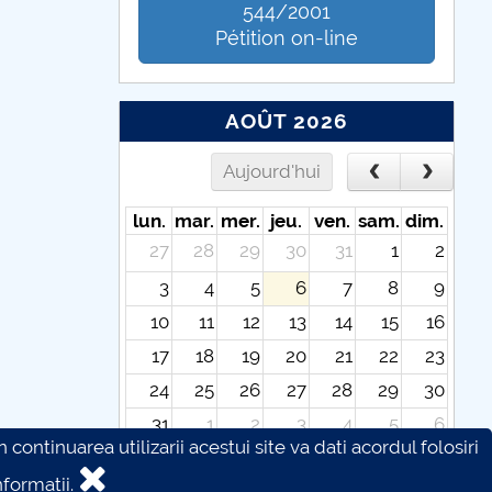
544/2001
Pétition on-line
AOÛT 2026
Aujourd'hui
lun.
mar.
mer.
jeu.
ven.
sam.
dim.
27
28
29
30
31
1
2
3
4
5
6
7
8
9
10
11
12
13
14
15
16
17
18
19
20
21
22
23
24
25
26
27
28
29
30
31
1
2
3
4
5
6
continuarea utilizarii acestui site va dati acordul folosiri
formatii.