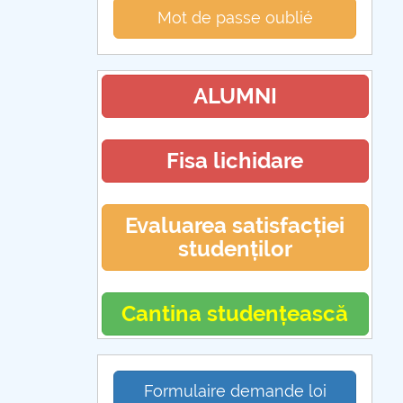
Mot de passe oublié
ALUMNI
Fisa lichidare
Evaluarea satisfacției
studenților
Cantina studențească
Formulaire demande loi