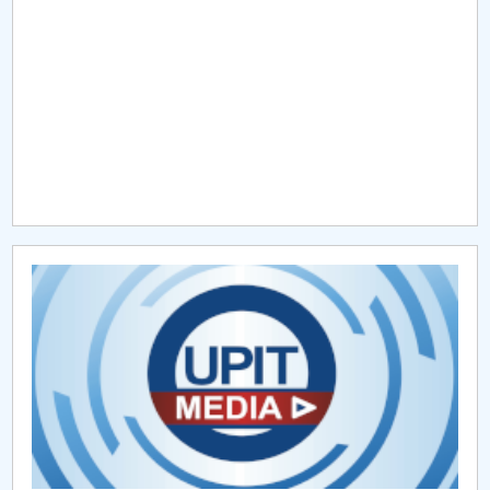
Raportul Conducerii Centrului Universitar Pitești
privind implementarea Planului Operațional 2020-
2024
Parteneri CUP
Centrul de Consiliere și Orientare în Carieră
Chestionar angajabilitate ALUMNI – UPB
CAR2026
MENIU CANTINA
O NOUĂ REALITATE: De ce panica este cel mai rău
lucru care se poate întâmpla?
Lectura ca spațiu al libertății