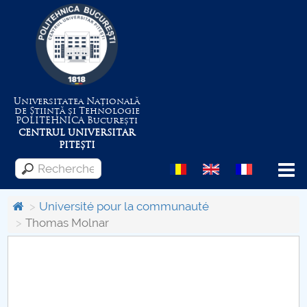
Universitatea Națională
de Știință și Tehnologie
POLITEHNICA
București
CENTRUL UNIVERSITAR
PITEȘTI
Menu
Université pour la communauté
Thomas Molnar
Despre Universitate
Centrul de Management al Proiectelor