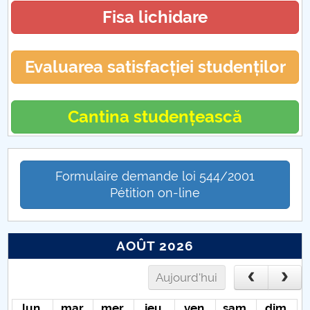
19. La ce să ne aşteptăm?
Fisa lichidare
ERA NECESARĂ DEROGAREA ROMÂNIEI DE LA
CEDO
Evaluarea satisfacției studenților
Educația față cu provocările unei situații
excepționale
Cantina studențească
Când „a fost odată” devine „se-ntâmplă acum” și
cum gestionăm asta?
Formulaire demande loi 544/2001
Transporturile în contextul stării de urgență
Pétition on-line
„Ciuma Antonină” – o pandemie devastatoare la
apogeul Imperiului Roman
AOÛT 2026
CIUMA LUI JUSTINIAN
Aujourd'hui
lun.
mar.
mer.
jeu.
ven.
sam.
dim.