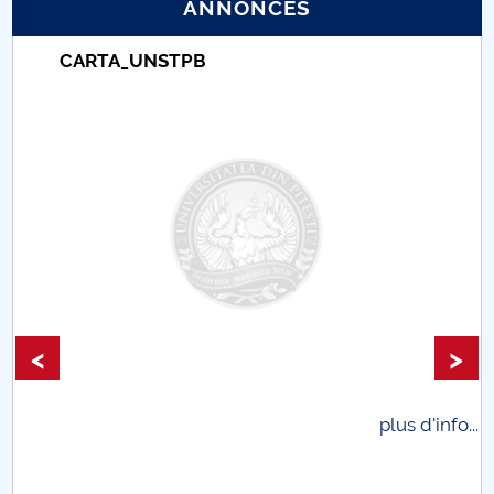
ANNONCES
PNRR
Taxe de școlarizare index
Universitar Pitești
Proiect (PRIM STUD)
Proiect SU-ETIC
Protection des données personnelles
Université pour la communauté
Études doctorales
<
>
Comisie de etica unversitară
Evenimente CUP
plus d'info...
Accesibilitate pentru studenții cu dizabilități