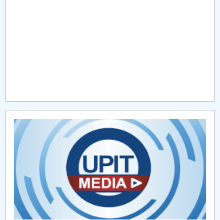
Raportul Conducerii Centrului Universitar Pitești
privind implementarea Planului Operațional 2020-
2024
Parteneri CUP
Centrul de Consiliere și Orientare în Carieră
Chestionar angajabilitate ALUMNI – UPB
CAR2026
MENIU CANTINA
O NOUĂ REALITATE: De ce panica este cel mai rău
lucru care se poate întâmpla?
Lectura ca spațiu al libertății