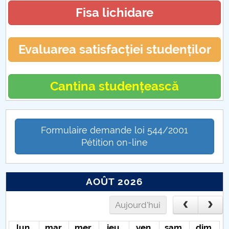
19. La ce să ne aşteptăm?
Fisa lichidare
ERA NECESARĂ DEROGAREA ROMÂNIEI DE LA
CEDO
Evaluarea satisfacției studenților
Educația față cu provocările unei situații
excepționale
Cantina studențească
Când „a fost odată” devine „se-ntâmplă acum” și
cum gestionăm asta?
Formulaire demande loi 544/2001
Transporturile în contextul stării de urgență
Pétition on-line
„Ciuma Antonină” – o pandemie devastatoare la
apogeul Imperiului Roman
AOÛT 2026
CIUMA LUI JUSTINIAN
Aujourd'hui
lun.
mar.
mer.
jeu.
ven.
sam.
dim.