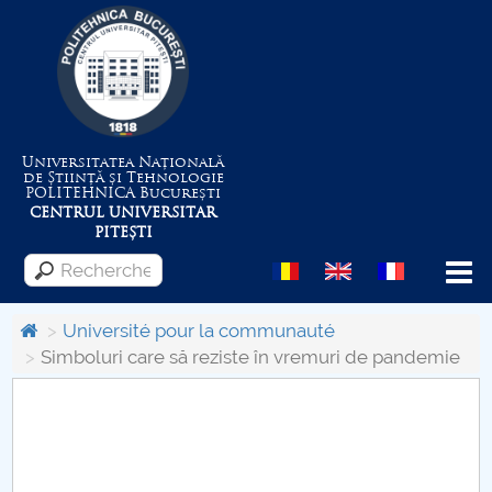
Universitatea Națională
de Știință și Tehnologie
POLITEHNICA
București
CENTRUL UNIVERSITAR
PITEȘTI
Menu
Université pour la communauté
Simboluri care să reziste ȋn vremuri de pandemie
Despre Universitate
Centrul de Management al Proiectelor