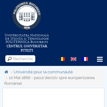
Universitatea Națională
de Știință și Tehnologie
POLITEHNICA
București
CENTRUL UNIVERSITAR
PITEȘTI
Menu
Université pour la communauté
10 Mai 1866 - pasul decisiv spre europenizarea
României
Despre Universitate
Centrul de Management al Proiectelor