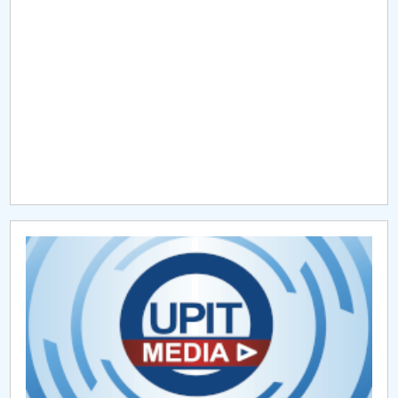
Raportul Conducerii Centrului Universitar Pitești
privind implementarea Planului Operațional 2020-
2024
Parteneri CUP
Centrul de Consiliere și Orientare în Carieră
Chestionar angajabilitate ALUMNI – UPB
CAR2026
MENIU CANTINA
O NOUĂ REALITATE: De ce panica este cel mai rău
lucru care se poate întâmpla?
Lectura ca spațiu al libertății