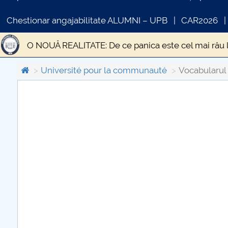
Chestionar angajabilitate ALUMNI – UPB
CAR2026
O NOUĂ REALITATE: De ce panica este cel mai rău 
STUDIU EPIDEMIOLOGIC PRIVIND PREVALENȚA SI
Université pour la communauté
Vocabularul
Statistica si modelare
DESPRE UN TEATRU AL I
COMUNICAT DE PRESA
Gânduri pentru Săptămâna Mare și Sfintele Paști d
PRIMSTUD 26.03.2026
Criza economică generată de pandemia de CODIV 1
Educația față cu provocările unei situații excepțion
Transporturile în contextul stării de urgență
„Ci
EPIDEMIA DE LA ATENA
Efectele sociale ale ci