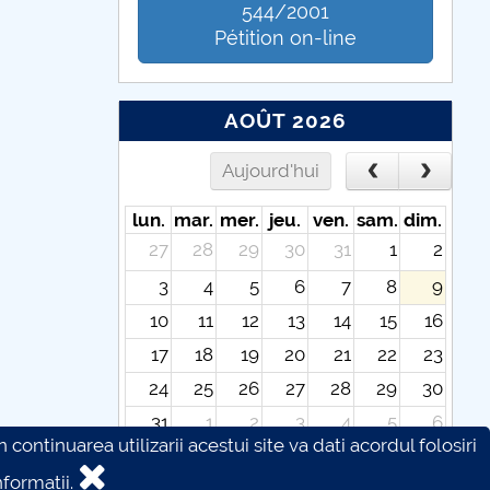
544/2001
Pétition on-line
AOÛT 2026
Aujourd'hui
lun.
mar.
mer.
jeu.
ven.
sam.
dim.
27
28
29
30
31
1
2
3
4
5
6
7
8
9
10
11
12
13
14
15
16
17
18
19
20
21
22
23
24
25
26
27
28
29
30
31
1
2
3
4
5
6
continuarea utilizarii acestui site va dati acordul folosiri
formatii.