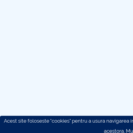
Acest site foloseste "cookies" pentru a usura navigarea in 
acestora. M