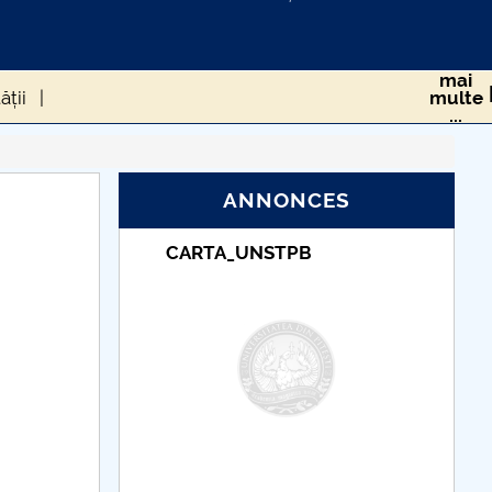
mai
ății
multe
...
RS-COV-2 ÎN POPULAȚIA DIN ROMÂNIA
ANNONCES
NSTPB
Taxe de școlarizare
sănătate
indexate – Centrul
Universitar Pitești
 ROMÂNIEI DE LA CEDO
cum gestionăm asta?
eriului Roman
CIUMA LUI JUSTINIAN
 UE în timpul pandemiei generată de Covid-19