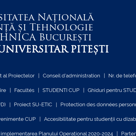
sitatea Națională
nță și Tehnologie
EHNICA
București
NIVERSITAR PITEȘTI
al Proiectelor
Conseil d'administration
Nr. de telef
ire
Facultés
STUDENTI CUP
Ghiduri pentru STU
UD)
Proiect SU-ETIC
Protection des données person
venimente CUP
Accesibilitate pentru studenții cu dizabi
ind implementarea Planului Operațional 2020-2024
Parte