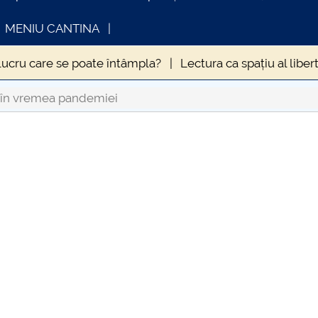
MENIU CANTINA
lucru care se poate întâmpla?
Lectura ca spațiu al libert
MPTOMATOLOGIEI CLINICE A INFECȚIEI CU VIRUSUL SA
 în vremea pandemiei
ZOLĂRII
Hristos este același, ieri și azi și în veci
INFORMATII ACTE STUDII
CARTA_U
in anul 2020
Influența sedentarismului asupra stării de 
9. La ce să ne aşteptăm?
ERA NECESARĂ DEROGAREA
ale
Când „a fost odată” devine „se-ntâmplă acum” și 
uma Antonină” – o pandemie devastatoare la apogeul Imp
umei din vremea lui Caragea Vodă
Nevoia de coeziune a