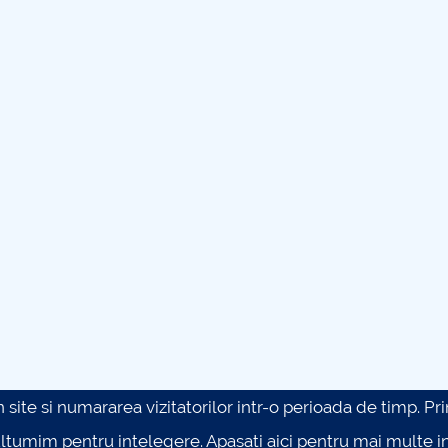
site si numararea vizitatorilor intr-o perioada de timp. Prin 
ultumim pentru intelegere.
Apasati aici pentru mai multe in