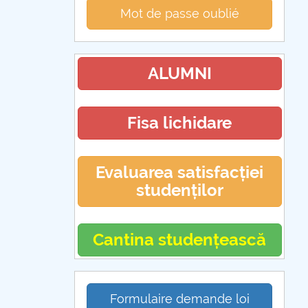
Mot de passe oublié
ALUMNI
Fisa lichidare
Evaluarea satisfacției
studenților
Cantina studențească
Formulaire demande loi