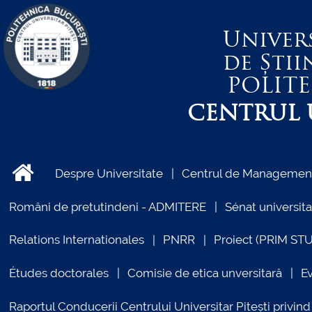
Univer
de Știi
POLIT
CENTRUL U
Despre Universitate
Centrul de Management 
Români de pretutindeni - ADMITERE
Sénat universita
Relations Internationales
PNRR
Proiect (PRIM ST
Études doctorales
Comisie de etica unversitară
E
Raportul Conducerii Centrului Universitar Pitești priv