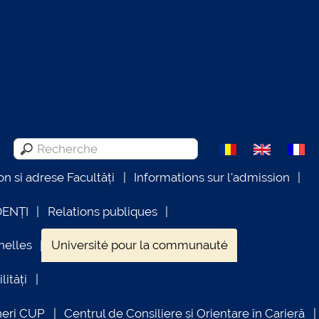
on si adrese Facultăți
Informations sur l'admission
DENȚI
Relations publiques
nelles
Université pour la communauté
lități
neri CUP
Centrul de Consiliere și Orientare în Carieră