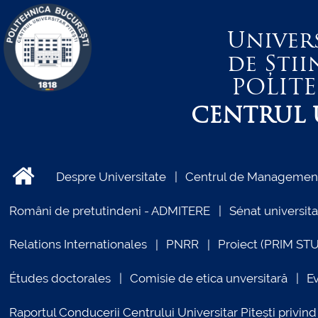
Univer
de Știi
POLIT
CENTRUL U
Despre Universitate
Centrul de Management 
Români de pretutindeni - ADMITERE
Sénat universita
Relations Internationales
PNRR
Proiect (PRIM ST
Études doctorales
Comisie de etica unversitară
E
Raportul Conducerii Centrului Universitar Pitești priv