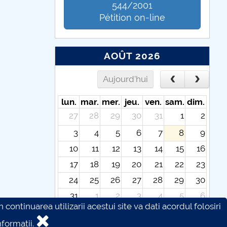
544/2001
Pétition on-line
AOÛT 2026
Aujourd'hui
lun.
mar.
mer.
jeu.
ven.
sam.
dim.
27
28
29
30
31
1
2
3
4
5
6
7
8
9
10
11
12
13
14
15
16
17
18
19
20
21
22
23
24
25
26
27
28
29
30
31
1
2
3
4
5
6
continuarea utilizarii acestui site va dati acordul folosiri
formatii.