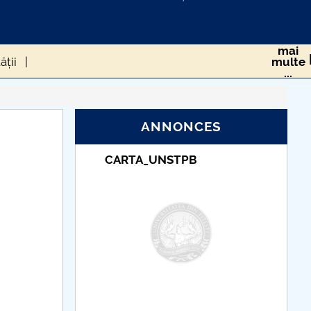
mai
ății
multe
...
RS-COV-2 ÎN POPULAȚIA DIN ROMÂNIA
ANNONCES
Taxe de școlarizare
sănătate
indexate – Centrul
Universitar Pitești
 ROMÂNIEI DE LA CEDO
cum gestionăm asta?
eriului Roman
CIUMA LUI JUSTINIAN
 UE în timpul pandemiei generată de Covid-19