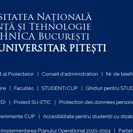
sitatea Națională
nță și Tehnologie
EHNICA
București
NIVERSITAR PITEȘTI
al Proiectelor
Conseil d'administration
Nr. de telef
ire
Facultés
STUDENTI CUP
Ghiduri pentru STU
UD)
Proiect SU-ETIC
Protection des données person
venimente CUP
Accesibilitate pentru studenții cu dizabi
ind implementarea Planului Operațional 2020-2024
Parte