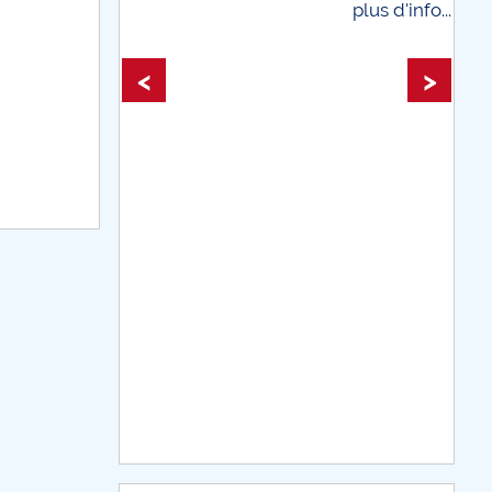
plus d'info...
line
plus d'info...
<
>
teştiului
DE CE AVEM NEVOIE DE BĂTRÂNI
e și simptome – o analiză semiotică
plicare socială
. tehnologice și nu numai...
CARPE DIEM
LEDOARIE PRECAUTĂ
deformat