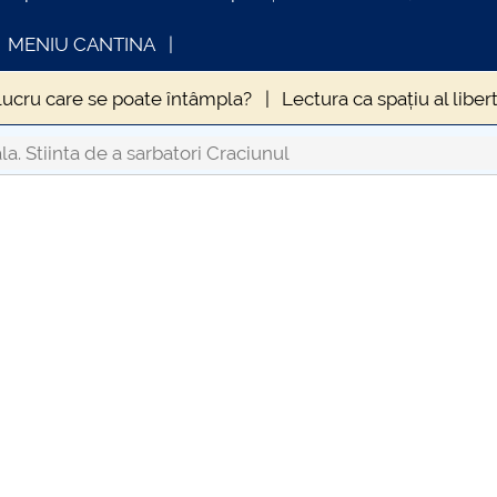
MENIU CANTINA
lucru care se poate întâmpla?
Lectura ca spațiu al libert
MPTOMATOLOGIEI CLINICE A INFECȚIEI CU VIRUSUL SA
ala. Stiinta de a sarbatori Craciunul
ZOLĂRII
Hristos este același, ieri și azi și în veci
FORMATII ACTE STUDII
CARTA_UNSTPB
in anul 2020
Influența sedentarismului asupra stării de 
9. La ce să ne aşteptăm?
ERA NECESARĂ DEROGAREA
ale
Când „a fost odată” devine „se-ntâmplă acum” și 
uma Antonină” – o pandemie devastatoare la apogeul Imp
umei din vremea lui Caragea Vodă
Nevoia de coeziune a