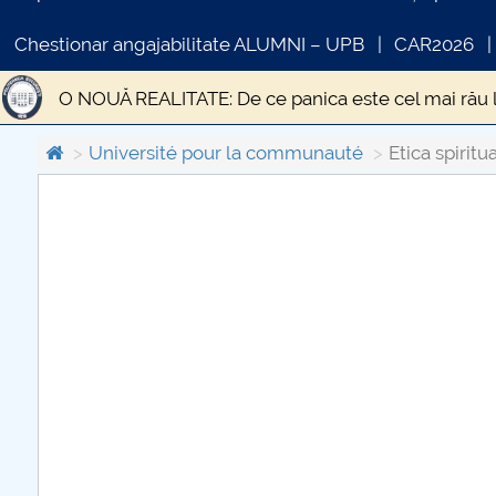
Chestionar angajabilitate ALUMNI – UPB
CAR2026
O NOUĂ REALITATE: De ce panica este cel mai rău 
STUDIU EPIDEMIOLOGIC PRIVIND PREVALENȚA SI
Université pour la communauté
Etica spiritu
Statistica si modelare
DESPRE UN TEATRU AL I
COMUNICAT DE PRESA
IN
Gânduri pentru Săptămâna Mare și Sfintele Paști d
PRIMSTUD 26.03.2026
Criza economică generată de pandemia de CODIV 1
Educația față cu provocările unei situații excepțion
Transporturile în contextul stării de urgență
„Ci
EPIDEMIA DE LA ATENA
Efectele sociale ale ci