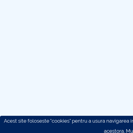
Acest site foloseste "cookies" pentru a usura navigarea in 
acestora. M