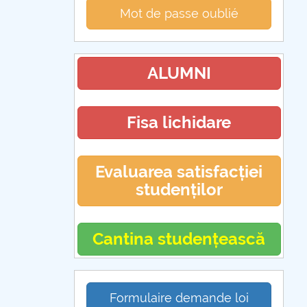
Mot de passe oublié
ALUMNI
Fisa lichidare
Evaluarea satisfacției
studenților
Cantina studențească
Formulaire demande loi