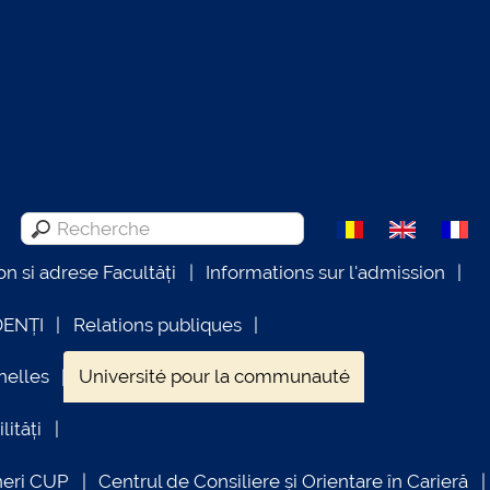
on si adrese Facultăți
Informations sur l'admission
DENȚI
Relations publiques
nelles
Université pour la communauté
lități
neri CUP
Centrul de Consiliere și Orientare în Carieră