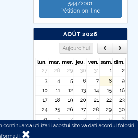
544/2001
Pétition on-line
AOÛT 2026
Aujourd'hui
lun.
mar.
mer.
jeu.
ven.
sam.
dim.
27
28
29
30
31
1
2
3
4
5
6
7
8
9
10
11
12
13
14
15
16
17
18
19
20
21
22
23
24
25
26
27
28
29
30
31
1
2
3
4
5
6
continuarea utilizarii acestui site va dati acordul folosiri
formatii.