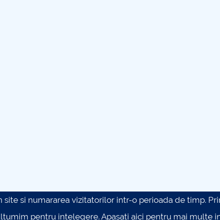
site si numararea vizitatorilor intr-o perioada de timp. Prin 
ultumim pentru intelegere.
Apasati aici pentru mai multe in