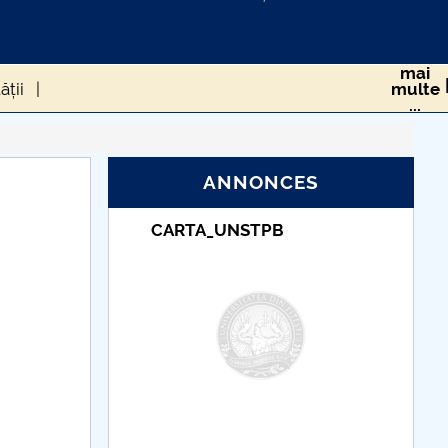
mai
ății
multe
...
RS-COV-2 ÎN POPULAȚIA DIN ROMÂNIA
ANNONCES
_UNSTPB
Taxe de școlarizare
sănătate
indexate – Centrul
Universitar Pitești
 ROMÂNIEI DE LA CEDO
cum gestionăm asta?
eriului Roman
CIUMA LUI JUSTINIAN
 UE în timpul pandemiei generată de Covid-19