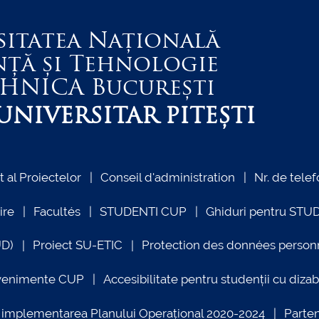
sitatea Națională
nță și Tehnologie
EHNICA
București
NIVERSITAR PITEȘTI
al Proiectelor
Conseil d'administration
Nr. de telef
ire
Facultés
STUDENTI CUP
Ghiduri pentru STU
UD)
Proiect SU-ETIC
Protection des données person
venimente CUP
Accesibilitate pentru studenții cu dizabi
ind implementarea Planului Operațional 2020-2024
Parte