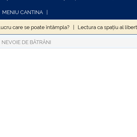
MENIU CANTINA
lucru care se poate întâmpla?
Lectura ca spațiu al libert
MPTOMATOLOGIEI CLINICE A INFECȚIEI CU VIRUSUL SA
 NEVOIE DE BĂTRÂNI
ZOLĂRII
Hristos este același, ieri și azi și în veci
INFORMATII ACTE STUDII
CARTA
in anul 2020
Influența sedentarismului asupra stării de 
9. La ce să ne aşteptăm?
ERA NECESARĂ DEROGAREA
ale
Când „a fost odată” devine „se-ntâmplă acum” și 
uma Antonină” – o pandemie devastatoare la apogeul Imp
umei din vremea lui Caragea Vodă
Nevoia de coeziune a