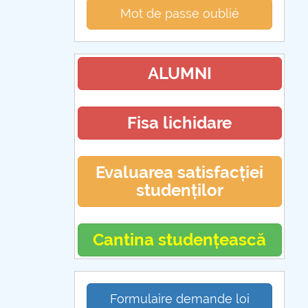
Mot de passe oublié
ALUMNI
Fisa lichidare
Evaluarea satisfacției
studenților
Cantina studențească
Formulaire demande loi