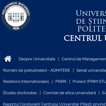
Univer
de Știi
POLIT
CENTRUL U
Despre Universitate
Centrul de Management 
Români de pretutindeni - ADMITERE
Sénat universita
Relations Internationales
PNRR
Proiect (PRIM ST
Études doctorales
Comisie de etica unversitară
E
Raportul Conducerii Centrului Universitar Pitești priv