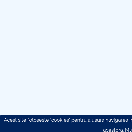
Acest site foloseste "cookies" pentru a usura navigarea in 
acestora. M