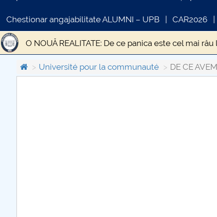
Chestionar angajabilitate ALUMNI – UPB
CAR2026
O NOUĂ REALITATE: De ce panica este cel mai rău 
STUDIU EPIDEMIOLOGIC PRIVIND PREVALENȚA SI
Université pour la communauté
DE CE AVEM
Statistica si modelare
DESPRE UN TEATRU AL I
COMUNICAT DE PRESA
Gânduri pentru Săptămâna Mare și Sfintele Paști d
PRIMSTUD 26.03.2026
Criza economică generată de pandemia de CODIV 1
Educația față cu provocările unei situații excepțion
Transporturile în contextul stării de urgență
„Ci
EPIDEMIA DE LA ATENA
Efectele sociale ale ci