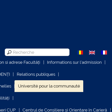
on si adrese Facultăți
Informations sur l'admission
DENȚI
Relations publiques
nelles
Université pour la communauté
lități
neri CUP
Centrul de Consiliere și Orientare în Carieră