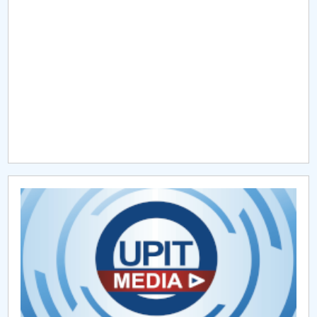
Raportul Conducerii Centrului Universitar Pitești
privind implementarea Planului Operațional 2020-
2024
Parteneri CUP
Centrul de Consiliere și Orientare în Carieră
Chestionar angajabilitate ALUMNI – UPB
CAR2026
MENIU CANTINA
O NOUĂ REALITATE: De ce panica este cel mai rău
lucru care se poate întâmpla?
Lectura ca spațiu al libertății