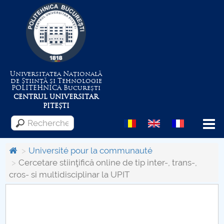
Universitatea Națională
de Știință și Tehnologie
POLITEHNICA
București
CENTRUL UNIVERSITAR
PITEȘTI
Menu
Université pour la communauté
Cercetare stiinţifică online de tip inter-, trans-,
cros- si multidisciplinar la UPIT
Despre Universitate
Centrul de Management al Proiectelor