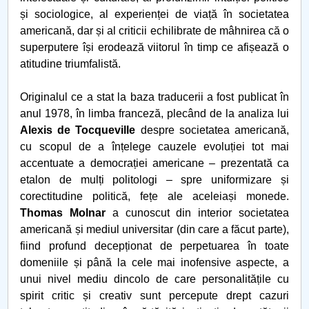
și sociologice, al experienței de viață în societatea
Studiu epidemiologic
americană, dar și al criticii echilibrate de mâhnirea că o
superputere își erodează viitorul în timp ce afișează o
Statistica si modelare
atitudine triumfalistă.
Teatrul izolării
Originalul ce a stat la baza traducerii a fost publicat în
anul 1978, în limba franceză, plecând de la analiza lui
Hristos este același
Alexis de Tocqueville
despre societatea americană,
cu scopul de a înțelege cauzele evoluției tot mai
Sfintele Paști 2020
accentuate a democrației americane – prezentată ca
etalon de mulți politologi – spre uniformizare și
Sedentarism
corectitudine politică, fețe ale aceleiași monede.
Thomas Molnar
a cunoscut din interior societatea
Criza economică
americană și mediul universitar (din care a făcut parte),
fiind profund decepționat de perpetuarea în toate
Derogarea României de la CEDO
domeniile și până la cele mai inofensive aspecte, a
unui nivel mediu dincolo de care personalitățile cu
Educația online
spirit critic și creativ sunt percepute drept cazuri