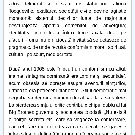
Admitere UPIT 2020 online
adus deliberat la o stare de slăbiciune, afirmă
Tocqueville, exaltarea societății civile devine agitație
Metode statistice - lansare de carte
monotonă; sistemul deciziilor luate de majoritate
descurajează apariția oamenilor de anvergură;
Atestarea documentară a Piteştiului (20 mai 1388)
sterilitatea intelectuală într-o lume axată doar pe
afaceri – omul nu e niciodată invitat să se detașeze de
Constantin cel Mare
pragmatic, de unde rezultă conformism moral, spiritual,
cultural, pe scurt, mediocritate.
După două luni…
După anul 1968 este înlocuit un conformism cu altul:
ŞI ACUM ÎNCOTRO?
înainte sintagma dominantă era „ordine și securitateˮ,
acum obsesia se oprește asupra aventurii simțurilor,
De ce avem nevoie de bătrâni
urmează era petrecerii planetare. Stilul democratic mai
degrabă va degrada oamenii decât să-i facă să sufere.
4 fețe ale lui Mihai Eminescu
La pierderea simțului critic contribuie chipul dublu al lui
Big Brother: guvernul și societatea totodată: „Nu există
Vocabularul în vremea pandemiei
o poliție secretă etc. care să vegheze la conformare,
dar cel care nu procedează ca și ceilalți se găsește
Despre "a te ține de cuvânt"
într-o situație delicată în raport cu întreaga societate și