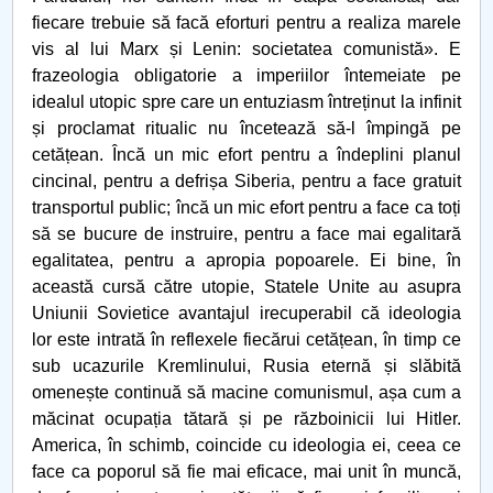
fiecare trebuie să facă eforturi pentru a realiza marele
vis al lui Marx și Lenin: societatea comunistă». E
frazeologia obligatorie a imperiilor întemeiate pe
idealul utopic spre care un entuziasm întreținut la infinit
și proclamat ritualic nu încetează să-l împingă pe
cetățean. Încă un mic efort pentru a îndeplini planul
cincinal, pentru a defrișa Siberia, pentru a face gratuit
transportul public; încă un mic efort pentru a face ca toți
să se bucure de instruire, pentru a face mai egalitară
egalitatea, pentru a apropia popoarele. Ei bine, în
această cursă către utopie, Statele Unite au asupra
Uniunii Sovietice avantajul irecuperabil că ideologia
lor este intrată în reflexele fiecărui cetățean, în timp ce
sub ucazurile Kremlinului, Rusia eternă și slăbită
omenește continuă să macine comunismul, așa cum a
măcinat ocupația tătară și pe războinicii lui Hitler.
America, în schimb, coincide cu ideologia ei, ceea ce
face ca poporul să fie mai eficace, mai unit în muncă,