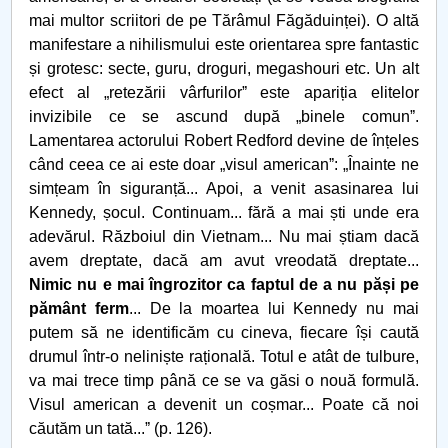
mai multor scriitori de pe Tărâmul Făgăduinței). O altă
manifestare a nihilismului este orientarea spre fantastic
și grotesc: secte, guru, droguri, megashouri etc. Un alt
efect al „retezării vârfurilorˮ este apariția elitelor
invizibile ce se ascund după „binele comunˮ.
Lamentarea actorului Robert Redford devine de înțeles
când ceea ce ai este doar „visul americanˮ: „Înainte ne
simțeam în siguranță... Apoi, a venit asasinarea lui
Kennedy, șocul. Continuam... fără a mai ști unde era
adevărul. Războiul din Vietnam... Nu mai știam dacă
avem dreptate, dacă am avut vreodată dreptate...
Nimic nu e mai îngrozitor ca faptul de a nu păși pe
pământ ferm
... De la moartea lui Kennedy nu mai
putem să ne identificăm cu cineva, fiecare își caută
drumul într-o neliniște rațională. Totul e atât de tulbure,
va mai trece timp până ce se va găsi o nouă formulă.
Visul american a devenit un coșmar... Poate că noi
căutăm un tată...ˮ (p. 126).