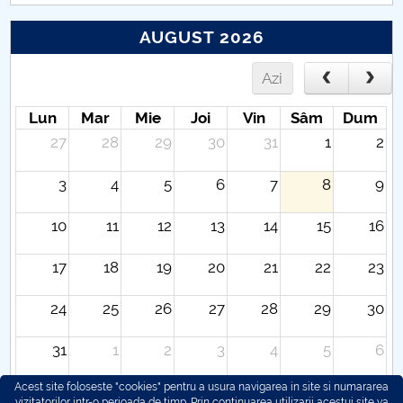
AUGUST 2026
Azi
Lun
Mar
Mie
Joi
Vin
Sâm
Dum
27
28
29
30
31
1
2
3
4
5
6
7
8
9
10
11
12
13
14
15
16
17
18
19
20
21
22
23
24
25
26
27
28
29
30
31
1
2
3
4
5
6
Acest site foloseste "cookies" pentru a usura navigarea in site si numararea
vizitatorilor intr-o perioada de timp. Prin continuarea utilizarii acestui site va