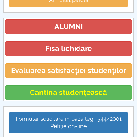
ALUMNI
Fisa lichidare
Evaluarea satisfacției studenților
Cantina studențească
Formular solicitare în baza legii 544/2001
Petiție on-line