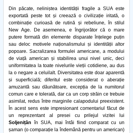
Din păcate, neliniștea identității fragile a SUA este
Câte strofe are Luceafarul?
exportată peste tot și creează o civilizație iritată, o
combinație curioasă de rutină și rebeliune, în stilul
ANIVERSAREA A 162 DE ANI DE LA UNIREA
New Age. De asemenea, e îngrijorător că o mare
PRINCIPATELOR ROMÂNE
putere formată din elemente disparate înțelege puțin
sau deloc motivele naționalismului și identității altor
“CAZUL” ŞTIINŢELOR UMANE. O PLEDOARIE
popoare. Sacralizarea formulei americane, a modului
PRECAUTĂ
de viață american și stabilirea unui nivel unic, deci
uniformitatea la toate nivelurile vieții cotidiene, au dus
Ce mai rămâne uman în transumanism
la o negare a celuilalt. Diversitatea este doar aparentă
și superficială; diferitul este considerat o aberație
Thomas Molnar
amuzantă sau dăunătoare, excepția de la numitorul
comun care e tolerată, dar ca un corp străin ce trebuie
In memoriam Luiza Petre PARVAN
asimilat, redus între marginile calapodului preexistent.
În acest sens este impresionant comentariul făcut de
Un model socio-politic deformat
un reprezentant al presei cu prilejul vizitei lui
Soljenițân
în SUA, mai întâi fiind comparat cu un
Nu se practica libertatea, nu exista proces dialogic
șaman (o comparație la îndemână pentru un american)