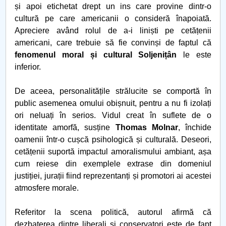
și apoi etichetat drept un ins care provine dintr-o
POVESTEA CENTRULUI GEOGRAFIC AL ROMANIEI
cultură pe care americanii o consideră înapoiată.
Apreciere având rolul de a-i liniști pe cetățenii
I’m a trainer. What’s your superpower?
americani, care trebuie să fie convinși de faptul că
fenomenul moral și cultural Soljenițân
le este
Neuroplasticitate în educație? Despre pasivitate și
inferior.
noi obiceiuri
De aceea, personalitățile strălucite se comportă în
Cassandre și profeți
public asemenea omului obișnuit, pentru a nu fi izolați
ori neluați în serios. Vidul creat în suflete de o
Universitate 4.0
identitate amorfă, susține
Thomas Molnar
, închide
oamenii într-o cușcă psihologică și culturală. Deseori,
cetățenii suportă impactul amoralismului ambiant, așa
cum reiese din exemplele extrase din domeniul
justiției, jurații fiind reprezentanți și promotori ai acestei
atmosfere morale.
Referitor la scena politică, autorul afirmă că
dezbaterea dintre liberali și conservatori este de fapt