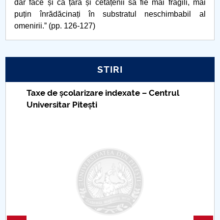
dar face și ca țara și cetățenii să fie mai fragili, mai
puțin înrădăcinați în substratul neschimbabil al
omenirii.ˮ (pp. 126-127)
STIRI
Taxe de școlarizare indexate – Centrul
Universitar Pitești