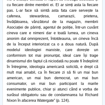
cu fiecare dintre membrii ei. El ar simți asta la fiecare
Pandemie și simptome – o analiză semiotică
pas. L-ar face să simtă asta fata care servește la
cafenea, stewardesa, camarazii, prietena,
Simboluri care să reziste ȋn vremuri de pandemie
învățătoarea, vânzătorul de la magazin, membrii
Asociației de părinți, agentul de poliție, într-un cuvânt
Simone de Beauvoir
cineva
care e nimeni dar e toată lumea, un cineva
anonim dat omniprezent, întotdeauna, un
cineva
încă
de la început interiorizat ca o a doua natură. După
Părerea sau opinia profesorilor de la UPIT contează
modelul ideologiei marxiste, care dorește un
conformism tot mai pronunțat, ideal care își trage
Poate fi un calculator conștient?
dinamismul din faptul că niciodată nu poate fi îndeplinit
în întregime, ideologia americană solicită, e drept că
Despre schimbări... tehnologice și nu numai...
mult mai amabil, ca în fiecare zi să fii un mai bun
american, un mai bun democrat, un mai bun
CARPE DIEM
consumator, un mai bun participant la marile
evenimente publice, chiar și atunci când e vorba de
Etica spirituala. Stiinta de a sarbatori Craciunul
surâsul obligatoriu sau de condamnarea lui Richard
Nixon în afacerea Watergateˮ (p. 124).
Eminescu nu a fost...