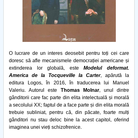
PNRR
Proiect PRIM STUD
Proiect SU-ETIC
O lucrare de un interes deosebit pentru toți cei care
Protecția datelor personale
doresc să afle mecanismele democrației americane și
extinderea lor globală, este
Modelul deformat.
UNIVERSITATE pentru comunitate
America de la Tocqueville la Carter
, apărută la
editura Logos, în 2016, în traducerea lui Manuel
IOSUD/CSUD-Doctorate
Valeriu. Autorul este
Thomas Molnar
, unul dintre
gânditorii care fac parte din elita intelectuală și morală
Comisie de etica unversitară
a secolului XX; faptul de a face parte și din elita morală
trebuie subliniat, pentru că, din păcate, foarte mulți
Evenimente CUP
gânditori nu stau deloc bine la acest capitol, oferind
imaginea unei vieți schizofrenice.
Accesibilitate pentru studenții cu dizabilități