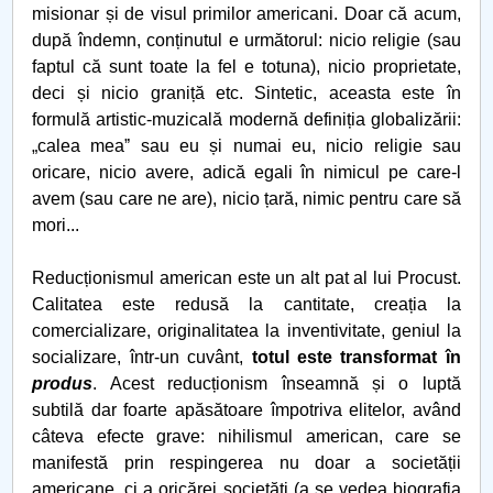
misionar și de visul primilor americani. Doar că acum,
după îndemn, conținutul e următorul: nicio religie (sau
faptul că sunt toate la fel e totuna), nicio proprietate,
deci și nicio graniță etc. Sintetic, aceasta este în
formulă artistic-muzicală modernă definiția globalizării:
„calea meaˮ sau eu și numai eu, nicio religie sau
oricare, nicio avere, adică egali în nimicul pe care-l
avem (sau care ne are), nicio țară, nimic pentru care să
mori...
Reducționismul american este un alt pat al lui Procust.
Calitatea este redusă la cantitate, creația la
comercializare, originalitatea la inventivitate, geniul la
socializare, într-un cuvânt,
totul este transformat în
produs
. Acest reducționism înseamnă și o luptă
subtilă dar foarte apăsătoare împotriva elitelor, având
câteva efecte grave: nihilismul american, care se
manifestă prin respingerea nu doar a societății
americane, ci a oricărei societăți (a se vedea biografia