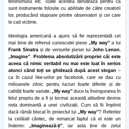
terorismului etc. Toate acestea derutează pentru că
sunt instrumente folosite cu abilitate de către creatorii
lor, producând stupoare printre observatori și cei care
le cad victime.
Ideologia americană a ajuns să fie reprezentată cel
mai bine de refrenul cunoscutei piese
„My wayˮ
a lui
Frank Sinatra
și de versurile piesei lui
John Lenon
,
„Imagineˮ
.
Problema absolutizării propriei căi este
aceea că nimic veritabil nu mai este luat în serios
atunci când toți se ghidează după acest slogan
–
ca în cazul like-urilor pe facebook, care se dau cu
milioanele zilnic pentru lucruri foarte diferite și de
calități foarte variate.
„My wayˮ
duce la însingurarea în
felul propriu de a fi și tocmai această atitudine devine
nota dominantă a unei civilizații. Cum să fii împlinit
dacă rămâi blocat în proiectul lui
„My wayˮ
? Referitor
la celălalt cântec, de remarcat faptul că el este un
îndemn:
„Imaginează-țiˮ
, iar asta ține de zelul