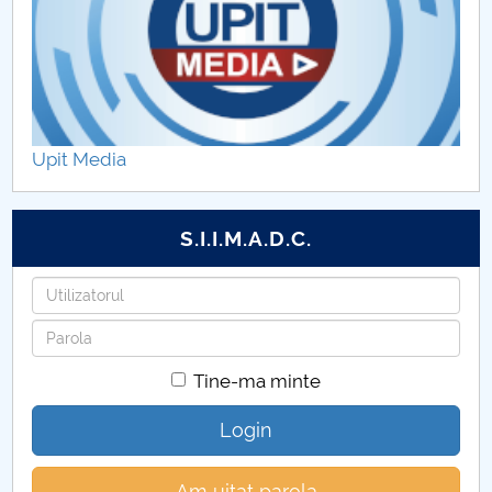
Upit Media
S.I.I.M.A.D.C.
Utilizatorul
Parola
Tine-ma minte
Login
Am uitat parola