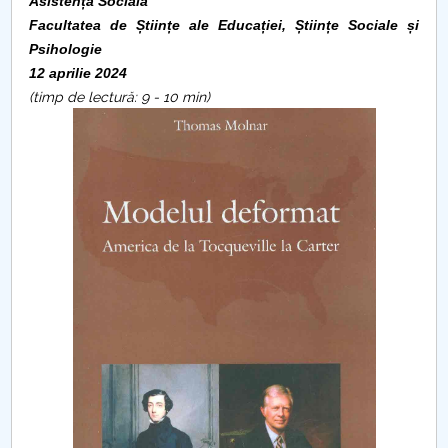
Consiliul de Administratie
Asistență Socială
Facultatea de
Științe ale Educației, Științe Sociale și
Nr. de telefon si adrese Facultăți
Psihologie
12 aprilie 2024
Admitere
(timp de lectură: 9 - 10 min)
Români de pretutindeni - ADMITERE
Senat
Facultăți
Studenți
Ghiduri pentru STUDENȚI
Relații Publice
Relații Internaționale