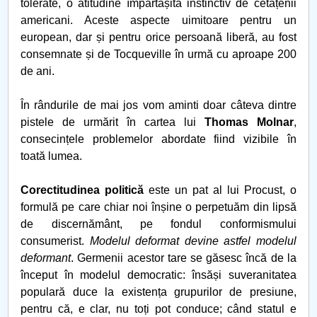
tolerate, o atitudine împărtășită instinctiv de cetățenii
Când „a fost odată” devine „se-ntâmplă acum”
americani. Aceste aspecte uimitoare pentru un
european, dar și pentru orice persoană liberă, au fost
Transporturile
consemnate și de Tocqueville în urmă cu aproape 200
de ani.
„Ciuma Antonină”
În rândurile de mai jos vom aminti doar câteva dintre
Ciuma lui Justinian
pistele de urmărit în cartea lui
Thomas Molnar
,
consecințele problemelor abordate fiind vizibile în
Epidemia de la Atena
toată lumea.
Ciuma din vremea lui Caragea Vodă
Corectitudinea politică
este un pat al lui Procust, o
formulă pe care chiar noi înșine o perpetuăm din lipsă
Nevoia de coeziune a UE
de discernământ, pe fondul conformismului
consumerist.
Modelul deformat devine astfel modelul
Economia României în 2020
deformant
. Germenii acestor tare se găsesc încă de la
început în modelul democratic: însăși suveranitatea
10 Mai 1866
populară duce la existența grupurilor de presiune,
pentru că, e clar, nu toți pot conduce; când statul e