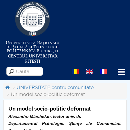
Universitatea Națională
de Știință și Tehnologie
POLITEHNICA
București
CENTRUL UNIVERSITAR
PITEȘTI
Menu
UNIVERSITATE pentru comunitate
Un model socio-politic deformat
Despre Universitate
Un model socio-politic deformat
Centrul de Management al Proiectelor
Alexandru M
ă
rchidan
,
lector univ. dr.
Departamentul
Psihologie, Științe ale Comunicării,