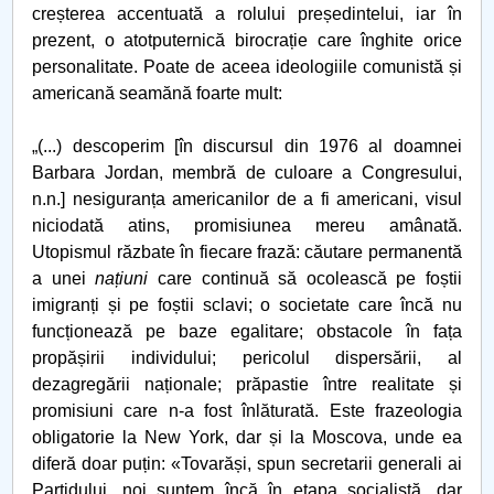
creșterea accentuată a rolului președintelui, iar în
prezent, o atotputernică birocrație care înghite orice
personalitate. Poate de aceea ideologiile comunistă și
americană seamănă foarte mult:
„(...) descoperim [în discursul din 1976 al doamnei
Barbara Jordan, membră de culoare a Congresului,
n.n.] nesiguranța americanilor de a fi americani, visul
niciodată atins, promisiunea mereu amânată.
Utopismul răzbate în fiecare frază: căutare permanentă
a unei
națiuni
care continuă să ocolească pe foștii
imigranți și pe foștii sclavi; o societate care încă nu
funcționează pe baze egalitare; obstacole în fața
propășirii individului; pericolul dispersării, al
dezagregării naționale; prăpastie între realitate și
promisiuni care n-a fost înlăturată. Este frazeologia
obligatorie la New York, dar și la Moscova, unde ea
diferă doar puțin: «Tovarăși, spun secretarii generali ai
Partidului, noi suntem încă în etapa socialistă, dar