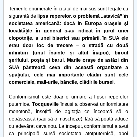
Temerile enumerate în citatul de mai sus sunt legate cu
siguranță de
lipsa reperelor, o problemă „atavicăˮ în
societatea americană: dacă în Europa orașele și
localitățile în general s-au ridicat în jurul unei
clopotnițe, a unei biserici sau primării, în SUA ele
erau doar loc de trecere – o stradă cu două
infinituri (unul înainte și altul înapoi), biroul
șerifului, poșta și barul. Marile orașe de astăzi din
SUA păstrează ceva din această organizare a
spațiului; cele mai importante clădiri sunt cele
comerciale, mall-urile, băncile, clădirile bursei.
Conformismul este doar o urmare a lipsei reperelor
puternice.
Tocqueville
însuși a observat uniformitatea
monotonă, însoțită de agitația ce încearcă să o
depășească (sau să o mascheze), fără să poată aduce
cu adevărat ceva nou. La început, conformismul a avut
ca principală sursă societatea atotputernică, apoi