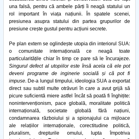
una falsă, pentru că ambele părți îi neagă statului un
rol important în viața națiunii. În spatele scenei,
presiunea asupra statului din partea grupurilor de
presiune crește gustul pentru acțiuni secrete.
Pe plan extern se oglindește utopia din interiorul SUA:
o comunitate internațională ce neagă toate
particularitățile chiar în timp ce pare să le încurajeze.
Singurul defect al utopiilor este însă acela că ele pot
deveni programe de inginerie socială și că pot fi
impuse
. De-a lungul timpului, ideologia SUA a exportat
direct sau subtil multe otrăvuri în care a avut grijă să
picure suficientă miere astfel încât să poată fi înghițite:
nonintervenționism, pace globală, moralitate politică
internațională, societate globală fără națiuni,
condamnarea războiului și a spionajului ca mijloace
ale relațiilor internaționale, corectitudine politică,
pluralism, drepturile omului, lupta împotriva