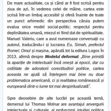
De mare actualitate, ca și când ar fi fost scrisă pentru
Raportul Conducerii Centrului Universitar Pitești
ziua de azi, în vederea celei de mâine, cartea este
privind implementarea Planului Operațional 2020-
scrisă într-un limbaj accesibil și oferă înainte de toate
2024
un punct arhimedic din perspectiva căruia putem
evalua orice model social-politic: respectul pentru
Parteneri CUP
deplinătatea umană, miezul ei fiind dat de spiritualitate.
Manuel Valeriu, care a avut numeroase conversații cu
Centrul de Consiliere și Orientare în Carieră
autorul, traducându-i și lucrarea
Eu, Simah, prefectul
Romei; Omul și mașina
, apărută tot la editura Logos în
Chestionar angajabilitate ALUMNI – UPB
2013, afirmă despre
Modelul deformat
:
„Bine primită
la apariție de intelectualii încă onești ai epocii, dar cu
CAR2026
ostilitate de adoratorii corectitudinii politice, cartea
aceasta ne ajută să înțelegem mai bine nu doar
MENIU CANTINA
problematica americană, ci și realitatea românească și
europeană dintr-o lume tot mai despiritualizatăˮ
.
O NOUĂ REALITATE
Spre deosebire de alte lucrări pe această temă,
Lectura
demersul lui Thomas Molnar are avantajul anvergurii
intelectuale și culturale, al profunzimii intuiției politice