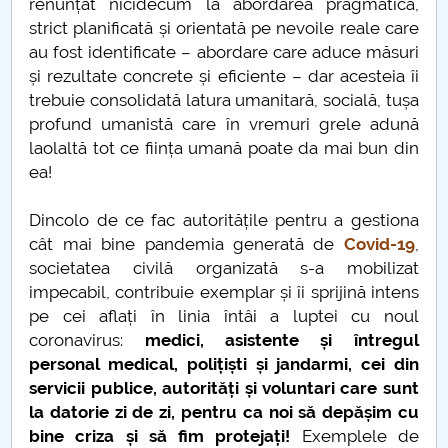
renunțat nicidecum la abordarea pragmatică,
strict planificată și orientată pe nevoile reale care
au fost identificate – abordare care aduce măsuri
și rezultate concrete și eficiente – dar acesteia îi
trebuie consolidată latura umanitară, socială, tușa
profund umanistă care în vremuri grele adună
laolaltă tot ce ființa umană poate da mai bun din
ea!
Dincolo de ce fac autoritățile pentru a gestiona
cât mai bine pandemia generată de
Covid-19
,
societatea civilă organizată s-a mobilizat
impecabil, contribuie exemplar și îi sprijină intens
pe cei aflați în linia întâi a luptei cu noul
coronavirus:
medici, asistente și întregul
personal medical, polițiști și jandarmi, cei din
servicii publice, autorități și voluntari care sunt
la datorie zi de zi, pentru ca noi să depășim cu
bine criza și să fim protejați!
Exemplele de