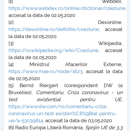
[1] Webdex,
https://www.webdex.ro/online/dictionar/coeziune
,
accesat la data de 02.05.2020
[2] Dexonline,
https://dexonline.ro/definitie/coeziune
, accesat
la data de 02.05.2020
[3] Wikipedia,
https://ro.wikipedia.org/wiki/Coeziune
, accesat
la data de 02.05.2020
[4] Ministrul Afacerilor Externe,
https://www.mae.ro/node/1623
, accesat la data
de 02.05.2020
[5] Bernd Riergert (corespondent DW la
Bruxelles),
Comentariu: Criza coronavirus - un
test existențial pentru UE,
https://www.dw.com/ro/comentariu-criza-
coronavirus-un-test-existen%C8%9Bial-pentru-
ue/a-53039814
, accesat la data de 03.05.2020
[6] Radio Europa Liberă România,
Sprijin UE de 3,3