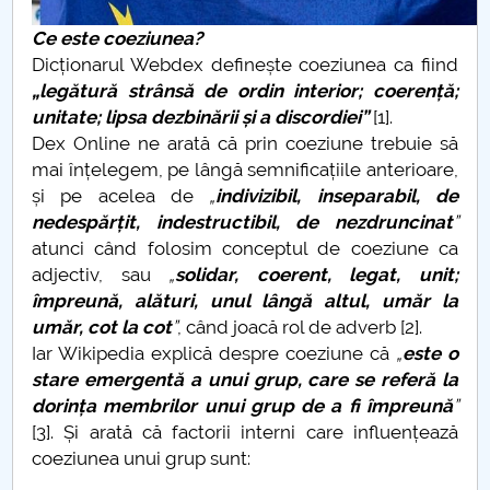
Ce este coeziunea?
PNRR
Dicționarul Webdex definește coeziunea ca fiind
„legătură strânsă de ordin interior; coerență;
Proiect PRIM STUD
unitate; lipsa dezbinării și a discordiei”
[1].
Dex Online ne arată că prin coeziune trebuie să
Proiect SU-ETIC
mai înțelegem, pe lângă semnificațiile anterioare,
și pe acelea de
„
indivizibil, inseparabil, de
Protecția datelor personale
nedespărțit, indestructibil, de nezdruncinat
”
atunci când folosim conceptul de coeziune ca
UNIVERSITATE pentru comunitate
adjectiv, sau
„
solidar, coerent, legat, unit;
împreună, alături, unul lângă altul, umăr la
IOSUD/CSUD-Doctorate
umăr, cot la cot
”
, când joacă rol de adverb [2].
Iar Wikipedia explică despre coeziune că
„
este o
Comisie de etica unversitară
stare emergentă a unui grup, care se referă la
dorința membrilor unui grup de a fi împreună
”
Evenimente CUP
[3]. Și arată că factorii interni care influențează
coeziunea unui grup sunt:
Accesibilitate pentru studenții cu dizabilități