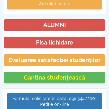
Am uitat parola
ALUMNI
Fisa lichidare
Evaluarea satisfacției studenților
Cantina studențească
Formular solicitare în baza legii 544/2001
Petiție on-line