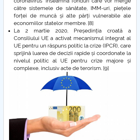
coronavirus" înseamnă fonduri care vor merge
către sistemele de sănătate, IMM-uri, piețele
Câte strofe are Luceafarul?
forței de muncă și alte părți vulnerabile ale
economiilor statelor membre. [8]
ANIVERSAREA A 162 DE ANI DE LA UNIREA
La 2 martie 2020, Președinția croată a
PRINCIPATELOR ROMÂNE
Consiliului UE a activat mecanismul integrat al
UE pentru un răspuns politic la crize (IPCR), care
“CAZUL” ŞTIINŢELOR UMANE. O PLEDOARIE
sprijină luarea de decizii rapide și coordonate la
PRECAUTĂ
nivelul politic al UE pentru crize majore și
complexe, inclusiv acte de terorism. [9]
Ce mai rămâne uman în transumanism
Thomas Molnar
In memoriam Luiza Petre PARVAN
Un model socio-politic deformat
Nu se practica libertatea, nu exista proces dialogic