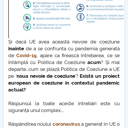
Când „a fost odată” devine „se-ntâmplă acum”
Transporturile
„Ciuma Antonină”
Și dacă UE avea această nevoie de coeziune
Ciuma lui Justinian
înainte
de a se confrunta cu pandemia generată
de
Covid-19
, apare ca firească întrebarea, ce se
Epidemia de la Atena
întâmplă cu Politica de Coeziune
acum
? Și mai
departe...cum se pliază Politica de Coeziune a UE
Ciuma din vremea lui Caragea Vodă
pe ‘
noua nevoie de coeziune
’?
Există un proiect
european de coeziune în contextul pandemic
Nevoia de coeziune a UE
actual?
Economia României în 2020
Răspunsul la toate aceste întrebări este cu
siguranță unul complex...
10 Mai 1866
Răspândirea noului
coronavirus
a generat în UE o