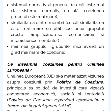
sistemul normativ al grupului (cu cât este mai
Raportul Conducerii Centrului Universitar Pitești
clar sistemul normativ, cu atât coeziunea
privind implementarea Planului Operațional 2020-
grupului este mai mare);
2024
similaritatea dintre membri (cu cât similaritatea
este mai mare cu atât coeziunea grupului
Parteneri CUP
crește, amplificându-se comunicarea și
interacțiunea membrilor);
Centrul de Consiliere și Orientare în Carieră
mărimea grupului (grupurile mici având un
grad mai mare de coeziune).
Chestionar angajabilitate ALUMNI – UPB
Ce înseamnă coeziunea pentru Uniunea
CAR2026
Europeană?
Uniunea Europeană (UE) și-a materializat viziunea
MENIU CANTINA
asupra coeziunii prin
Politica de Coeziune
,
principala sa politică de investiții care vizează
O NOUĂ REALITATE
cooperarea economică, socială și teritorială
(
Politica de Coeziune reprezintă aproximativ o
Lectura
treime din bugetul general al UE
).