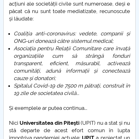
acțiuni ale societății civile sunt numeroase, deși e
păcat că nu sunt toate mediatizate, recunoscute
și lăudate:
Coaliția anti-coronavirus: vedete, companii și
ONG-uri donează către sistemul medical;
Asociația pentru Relații Comunitare care învață
organizațiile cum să strângă fonduri
transparent, eficient, măsurabil, activează
comunități, adună informații și conectează
cauze și donatori;
Spitalul Covid-19 de 7500 m pătrați, construit în
19 zile de societatea civilă...
Și exemplele ar putea continua...
Nici
Universitatea din Pitești
(UPIT) nu a stat și nu
stă departe de acest efort comun în lupta
împotriva pandemiei actuale:
UPIT
a proiectat un