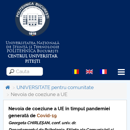
Universitatea Națională
de Știință și Tehnologie
POLITEHNICA
București
CENTRUL UNIVERSITAR
PITEȘTI
Menu
UNIVERSITATE pentru comunitate
Nevoia de coeziune a UE
Despre Universitate
Nevoia de coeziune a UE în timpul pandemiei
generată de
Covid-19
Centrul de Management al Proiectelor
Georgeta CHIRLEȘAN, conf. univ. dr.
Departamentul de Psihologie, Științe ale Comunicării și