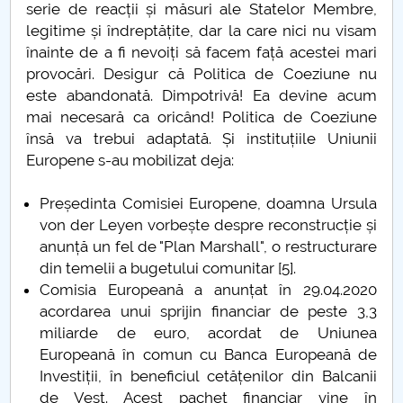
Admitere UPIT 2020 online
serie de reacții și măsuri ale Statelor Membre,
legitime și îndreptățite, dar la care nici nu visam
Metode statistice - lansare de carte
înainte de a fi nevoiți să facem față acestei mari
provocări. Desigur că Politica de Coeziune nu
Atestarea documentară a Piteştiului (20 mai 1388)
este abandonată. Dimpotrivă! Ea devine acum
mai necesară ca oricând! Politica de Coeziune
Constantin cel Mare
însă va trebui adaptată. Și instituțiile Uniunii
Europene s-au mobilizat deja:
După două luni…
Președinta Comisiei Europene, doamna Ursula
ŞI ACUM ÎNCOTRO?
von der Leyen vorbește despre reconstrucție și
anunță un fel de "Plan Marshall", o restructurare
De ce avem nevoie de bătrâni
din temelii a bugetului comunitar [5].
Comisia Europeană a anunțat în 29.04.2020
4 fețe ale lui Mihai Eminescu
acordarea unui sprijin financiar de peste 3,3
miliarde de euro, acordat de Uniunea
Europeană în comun cu Banca Europeană de
Vocabularul în vremea pandemiei
Investiții, în beneficiul cetățenilor din Balcanii
de Vest. Acest pachet financiar vine în
Despre "a te ține de cuvânt"