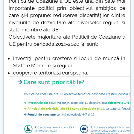
Politica de Coeziune a UE este una din cele mai
Studiu epidemiologic
importante politici prin obiectivul ambițios pe
care și-l propune: reducerea disparităților dintre
Statistica si modelare
nivelurile de dezvoltare ale diverselor regiuni și
state membre ale UE.
Teatrul izolării
Obiectivele majoritare ale Politicii de Coeziune a
UE pentru perioada 2014-2020 [4] sunt:
Hristos este același
investiții pentru creștere și locuri de muncă în
Sfintele Paști 2020
Statele Membre și regiuni;
cooperare teritorială europeană.
Sedentarism
Criza economică
Derogarea României de la CEDO
Educația online