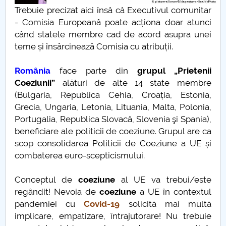
Trebuie precizat aici însă că Executivul comunitar
POVESTEA CENTRULUI GEOGRAFIC AL ROMANIEI
- Comisia Europeană poate acționa doar atunci
când statele membre cad de acord asupra unei
I’m a trainer. What’s your superpower?
teme și însărcinează Comisia cu atribuții.
Neuroplasticitate în educație? Despre pasivitate și
România
face parte din
grupul „Prietenii
noi obiceiuri
Coeziunii”
alături de alte 14 state membre
(Bulgaria, Republica Cehia, Croația, Estonia,
Cassandre și profeți
Grecia, Ungaria, Letonia, Lituania, Malta, Polonia,
Portugalia, Republica Slovacă, Slovenia şi Spania),
Universitate 4.0
beneficiare ale politicii de coeziune. Grupul are ca
scop consolidarea Politicii de Coeziune a UE și
combaterea euro-scepticismului.
Conceptul de
coeziune
al UE va trebui/este
regândit! Nevoia de
coeziune
a UE în contextul
pandemiei cu
Covid-19
solicită mai multă
implicare, empatizare, întrajutorare! Nu trebuie