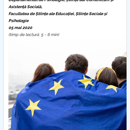
Consiliul de Administratie
Asistență Socială,
Nr. de telefon si adrese Facultăți
Facultatea de Științe ale Educației, Științe Sociale și
Psihologie
05 mai 2020
Admitere
(timp de lectură: 5 - 6 min)
Români de pretutindeni - ADMITERE
Senat
Facultăți
Studenți
Ghiduri pentru STUDENȚI
Relații Publice
Relații Internaționale