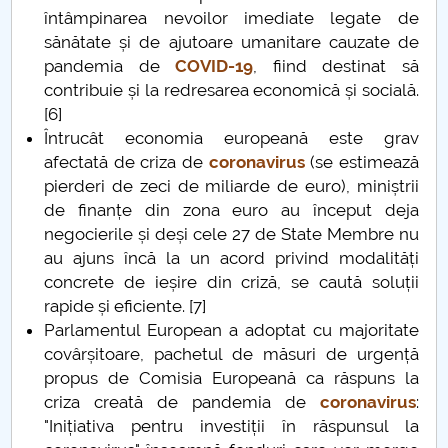
întâmpinarea nevoilor imediate legate de
sănătate și de ajutoare umanitare cauzate de
Pandemie și simptome – o analiză semiotică
pandemia de
COVID-19
, fiind destinat să
contribuie și la redresarea economică și socială.
Simboluri care să reziste ȋn vremuri de pandemie
[6]
Întrucât economia europeană este grav
Simone de Beauvoir
afectată de criza de
coronavirus
(se estimează
pierderi de zeci de miliarde de euro), miniștrii
Părerea sau opinia profesorilor de la UPIT contează
de finanțe din zona euro au început deja
negocierile și deși cele 27 de State Membre nu
Poate fi un calculator conștient?
au ajuns încă la un acord privind modalități
concrete de ieșire din criză, se caută soluții
Despre schimbări... tehnologice și nu numai...
rapide și eficiente. [7]
Parlamentul European a adoptat cu majoritate
CARPE DIEM
covârșitoare, pachetul de măsuri de urgență
propus de Comisia Europeană ca răspuns la
Etica spirituala. Stiinta de a sarbatori Craciunul
criza creată de pandemia de
coronavirus
:
"Inițiativa pentru investiții în răspunsul la
Eminescu nu a fost...