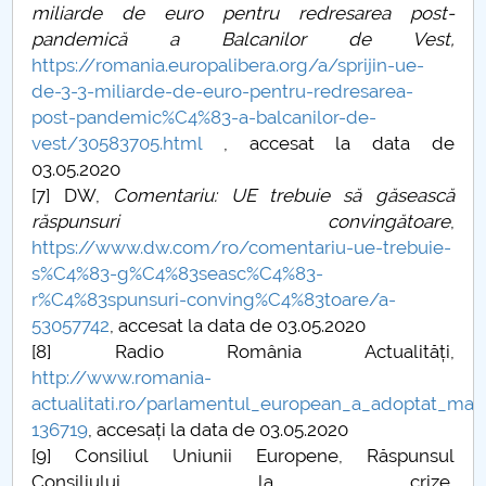
miliarde de euro pentru redresarea post-
pandemică a Balcanilor de Vest,
https://romania.europalibera.org/a/sprijin-ue-
de-3-3-miliarde-de-euro-pentru-redresarea-
post-pandemic%C4%83-a-balcanilor-de-
vest/30583705.html
, accesat la data de
03.05.2020
[7] DW,
Comentariu: UE trebuie să găsească
răspunsuri convingătoare
,
https://www.dw.com/ro/comentariu-ue-trebuie-
s%C4%83-g%C4%83seasc%C4%83-
r%C4%83spunsuri-conving%C4%83toare/a-
53057742
, accesat la data de 03.05.2020
[8] Radio România Actualități,
http://www.romania-
actualitati.ro/parlamentul_european_a_adoptat_masu
136719
, accesați la data de 03.05.2020
[9] Consiliul Uniunii Europene, Răspunsul
Consiliului la crize,