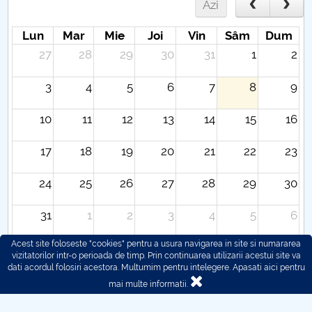
Azi
Lun
Mar
Mie
Joi
Vin
Sâm
Dum
27
28
29
30
31
1
2
3
4
5
6
7
8
9
10
11
12
13
14
15
16
17
18
19
20
21
22
23
24
25
26
27
28
29
30
31
1
2
3
4
5
6
Acest site foloseste "cookies" pentru a usura navigarea in site si numararea
vizitatorilor intr-o perioada de timp. Prin continuarea utilizarii acestui site va
dati acordul folosiri acestora. Multumim pentru intelegere.
Apasati aici pentru
mai multe informatii.