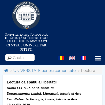
Universitatea Națională
de Știință și Tehnologie
POLITEHNICA
București
CENTRUL UNIVERSITAR
PITEȘTI
Menu
UNIVERSITATE pentru comunitate
Lectura
Despre Universitate
Lectura ca spațiu al libertății
Diana LEFTER, conf. habil. dr.
Centrul de Management al Proiectelor
Departamentul Limbă, Literatură, Istorie și Arte
Facultatea de Teologie, Litere, Istorie și Arte
13 aprilie 2020