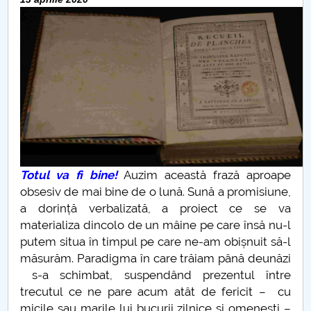
Consiliul de Administratie
Nr. de telefon si adrese Facultăți
Admitere
Români de pretutindeni - ADMITERE
Senat
Facultăți
Totul va fi bine!
Auzim această frază aproape
obsesiv de mai bine de o lună. Sună a promisiune,
Studenți
a dorință verbalizată, a proiect ce se va
materializa dincolo de un mâine pe care însă nu-l
Ghiduri pentru STUDENȚI
putem situa în timpul pe care ne-am obișnuit să-l
măsurăm. Paradigma în care trăiam până deunăzi
Relații Publice
s-a schimbat, suspendând prezentul între
trecutul ce ne pare acum atât de fericit – cu
Relații Internaționale
micile sau marile lui bucurii zilnice și omenești –