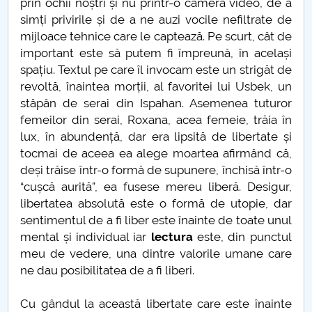
prin ochii noștri și nu printr-o cameră video, de a
Admitere UPIT 2020 online
simți privirile și de a ne auzi vocile nefiltrate de
mijloace tehnice care le captează. Pe scurt, cât de
Metode statistice - lansare de carte
important este să putem fi împreună, în același
spațiu. Textul pe care îl invocam este un strigăt de
Atestarea documentară a Piteştiului (20 mai 1388)
revoltă, înaintea morții, al favoritei lui Usbek, un
stăpân de serai din Ispahan. Asemenea tuturor
Constantin cel Mare
femeilor din serai, Roxana, acea femeie, trăia în
lux, în abundență, dar era lipsită de libertate și
După două luni…
tocmai de aceea ea alege moartea afirmând că,
deși trăise într-o formă de supunere, închisă într-o
ŞI ACUM ÎNCOTRO?
“cușcă aurită”, ea fusese mereu liberă. Desigur,
libertatea absolută este o formă de utopie, dar
De ce avem nevoie de bătrâni
sentimentul de a fi liber este înainte de toate unul
mental și individual iar
lectura
este, din punctul
4 fețe ale lui Mihai Eminescu
meu de vedere, una dintre valorile umane care
ne dau posibilitatea de a fi liberi.
Vocabularul în vremea pandemiei
Cu gândul la această libertate care este înainte
Despre "a te ține de cuvânt"