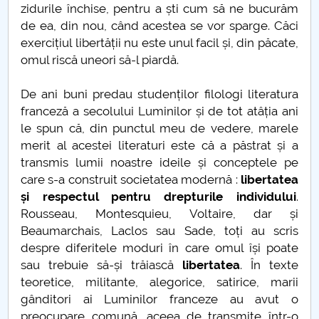
zidurile închise, pentru a ști cum să ne bucurăm
Studiu epidemiologic
de ea, din nou, când acestea se vor sparge. Căci
exercițiul libertății nu este unul facil și, din păcate,
Statistica si modelare
omul riscă uneori să-l piardă.
Teatrul izolării
De ani buni predau studenților filologi literatura
franceză a secolului Luminilor și de tot atâția ani
Hristos este același
le spun că, din punctul meu de vedere, marele
merit al acestei literaturi este că a păstrat și a
Sfintele Paști 2020
transmis lumii noastre ideile și conceptele pe
care s-a construit societatea modernă :
libertatea
Sedentarism
și respectul pentru drepturile individului
.
Rousseau, Montesquieu, Voltaire, dar și
Criza economică
Beaumarchais, Laclos sau Sade, toți au scris
despre diferitele moduri în care omul își poate
Derogarea României de la CEDO
sau trebuie să-și trăiască
libertatea
. În texte
teoretice, militante, alegorice, satirice, marii
Educația online
gânditori ai Luminilor franceze au avut o
preocupare comună, aceea de transmite într-o