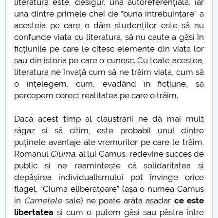
literatura este, desigur, una autoreferențială, iar
una dintre primele chei de “bună întrebuințare” a
Raportul Conducerii Centrului Universitar Pitești
acesteia pe care o dăm studenților este să nu
privind implementarea Planului Operațional 2020-
confunde viața cu literatura, să nu caute a găsi în
2024
ficțiunile pe care le citesc elemente din viața lor
sau din istoria pe care o cunosc. Cu toate acestea,
Parteneri CUP
literatura ne învață cum să ne trăim viața, cum să
o înțelegem, cum, evadând în ficțiune, să
Centrul de Consiliere și Orientare în Carieră
percepem corect realitatea pe care o trăim.
Chestionar angajabilitate ALUMNI – UPB
Dacă acest timp al claustrării ne dă mai mult
răgaz și să citim, este probabil unul dintre
CAR2026
puținele avantaje ale vremurilor pe care le trăim.
Romanul
Ciuma
, al lui Camus, redevine succes de
MENIU CANTINA
public și ne reamintește că solidaritatea și
depășirea individualismului pot învinge orice
O NOUĂ REALITATE
flagel. “Ciuma eliberatoare” (așa o numea Camus
în
Carnetele
sale) ne poate arăta așadar
ce este
Lectura
libertatea
și cum o putem găsi sau păstra între