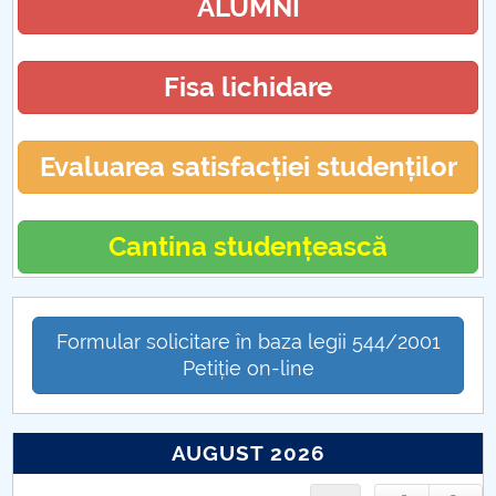
ALUMNI
Fisa lichidare
Evaluarea satisfacției studenților
Cantina studențească
Formular solicitare în baza legii 544/2001
Petiție on-line
AUGUST 2026