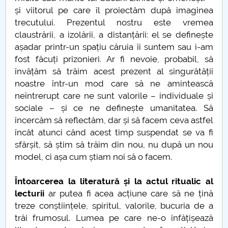
și viitorul pe care îl proiectăm după imaginea
PNRR
trecutului. Prezentul nostru este vremea
claustrării, a izolării, a distanțării: el se definește
Proiect PRIM STUD
așadar printr-un spațiu căruia îi suntem sau i-am
fost făcuți prizonieri. Ar fi nevoie, probabil, să
Proiect SU-ETIC
învățăm să trăim acest prezent al singurătății
noastre într-un mod care să ne amintească
Protecția datelor personale
neîntrerupt care ne sunt valorile – individuale și
sociale – și ce ne definește umanitatea. Să
UNIVERSITATE pentru comunitate
încercăm să reflectăm, dar și să facem ceva astfel
încât atunci când acest timp suspendat se va fi
IOSUD/CSUD-Doctorate
sfârșit, să știm să trăim din nou, nu după un nou
model, ci așa cum știam noi să o facem.
Comisie de etica unversitară
Întoarcerea la literatură și la actul ritualic al
lecturii
ar putea fi acea acțiune care să ne țină
Evenimente CUP
treze conștiințele, spiritul, valorile, bucuria de a
trăi frumosul. Lumea pe care ne-o înfățișează
Accesibilitate pentru studenții cu dizabilități