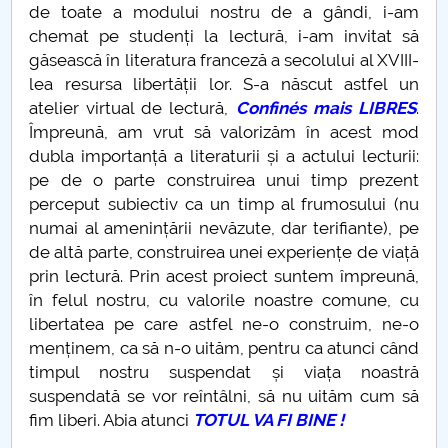
de toate a modului nostru de a gândi, i-am
chemat pe studenți la lectură, i-am invitat să
Pandemie și simptome – o analiză semiotică
găsească în literatura franceză a secolului al XVIII-
lea resursa libertății lor. S-a născut astfel un
Simboluri care să reziste ȋn vremuri de pandemie
atelier virtual de lectură,
Confinés mais LIBRES
.
Împreună, am vrut să valorizăm în acest mod
Simone de Beauvoir
dubla importanță a literaturii și a actului lecturii:
pe de o parte construirea unui timp prezent
Părerea sau opinia profesorilor de la UPIT contează
perceput subiectiv ca un timp al frumosului (nu
numai al amenințării nevăzute, dar terifiante), pe
Poate fi un calculator conștient?
de altă parte, construirea unei experiențe de viață
prin lectură. Prin acest proiect suntem împreună,
Despre schimbări... tehnologice și nu numai...
în felul nostru, cu valorile noastre comune, cu
libertatea pe care astfel ne-o construim, ne-o
CARPE DIEM
menținem, ca să n-o uităm, pentru ca atunci când
timpul nostru suspendat și viața noastră
Etica spirituala. Stiinta de a sarbatori Craciunul
suspendată se vor reîntâlni, să nu uităm cum să
fim liberi. Abia atunci
TOTUL VA FI BINE
!
Eminescu nu a fost...