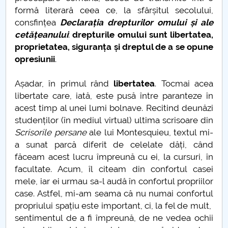
Când „a fost odată” devine „se-ntâmplă acum”
formă literară ceea ce, la sfârșitul secolului,
consfințea
Declarația drepturilor omului și ale
Transporturile
cetățeanului
:
drepturile omului sunt libertatea,
proprietatea, siguranța și dreptul de a se opune
„Ciuma Antonină”
opresiunii
.
Ciuma lui Justinian
Așadar, în primul rând
libertatea
. Tocmai acea
libertate care, iată, este pusă între paranteze în
Epidemia de la Atena
acest timp al unei lumi bolnave. Recitind deunăzi
studenților (în mediul virtual) ultima scrisoare din
Ciuma din vremea lui Caragea Vodă
Scrisorile persane
ale lui Montesquieu, textul mi-
a sunat parcă diferit de celelate dăți, când
Nevoia de coeziune a UE
făceam acest lucru împreună cu ei, la cursuri, în
facultate. Acum, îl citeam din confortul casei
Economia României în 2020
mele, iar ei urmau sa-l audă în confortul propriilor
case. Astfel, mi-am seama că nu numai confortul
10 Mai 1866
propriului spațiu este important, ci, la fel de mult,
sentimentul de a fi împreună, de ne vedea ochii