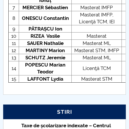
Ionuț
7
MERCIER Sébastien
Masterat IMFP
Masterat IMFP,
8
ONESCU Constantin
Licenţă TCM, IEI
9
PĂTRAȘCU Ion
10
RIZEA Vasile
Masterat
11
SAUER Nathalie
Masterat ML
12
MARTINY Marion
Masterat STM, IMFP
13
SCHUTZ Jeremie
Masterat ML
POPESCU Marian
14
Licenţă TCM
Teodor
15
LAFFONT Lydia
Masterat STM
STIRI
Taxe de școlarizare indexate – Centrul