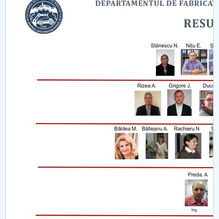
Consiliul de Administratie
Nr. de telefon si adrese Facultăți
Admitere
Români de pretutindeni - ADMITERE
Senat
Facultăți
Studenți
Ghiduri pentru STUDENȚI
Relații Publice
Relații Internaționale