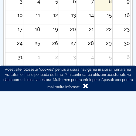
3
4
5
6
7
8
9
10
11
12
13
14
15
16
17
18
19
20
21
22
23
24
25
26
27
28
29
30
31
1
2
3
4
5
6
Acest site foloseste "cookies" pentru a usura navigarea in site si numararea
vizitatorilor intr-o perioada de timp. Prin continuarea utilizarii acestui site va
dati acordul folosiri acestora. Multumim pentru intelegere.
Apasati aici pentru
mai multe informatii.
© 2016 - 2026 POLITEHNICA București - Centrul
Universitar Pitești
Pentru probleme legate de functionarea site-ului ne puteti
contacta aici:
webmaster@upit.ro