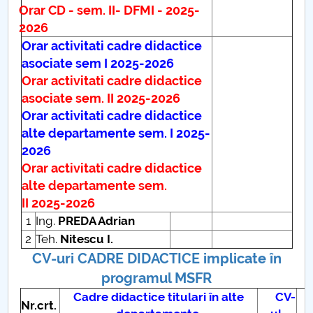
Asigurarea Calității
Orar CD - sem. II- DFMI - 2025-
2026
Studenti DFMI
Orar activitati cadre didactice
asociate sem I 2025-2026
Absolventi
Orar activitati cadre didactice
asociate sem. II 2025-2026
Galerie vechile staff-uri
Orar activitati cadre didactice
alte departamente sem. I 2025-
Adresa DFMI
2026
Orar activitati cadre didactice
Proiectul privind Învăţământul Secundar (ROSE) AG
alte departamente sem.
353
II 2025-2026
1
Ing.
PREDA Adrian
Proiectul privind Învăţământul Secundar (ROSE) AG
2
Teh.
Nitescu I.
399
CV-uri CADRE DIDACTICE implicate în
programul MSFR
Cadre didactice titulari în alte
CV-
Nr.crt.