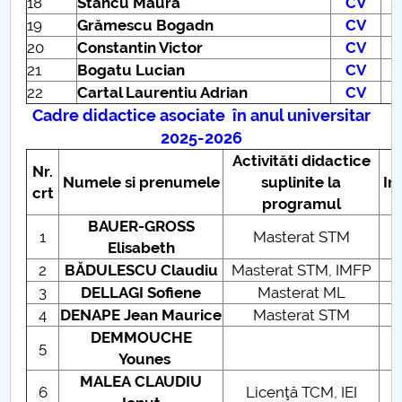
18
Stancu Maura
CV
19
Grămescu Bogadn
CV
20
Constantin Victor
CV
21
Bogatu Lucian
CV
22
Cartal Laurentiu Adrian
CV
Cadre didactice asociate în anul universitar
2025-2026
Activităti didactice
Nr.
Numele si prenumele
suplinite la
In
crt
programul
BAUER-GROSS
1
Masterat STM
Elisabeth
2
BĂDULESCU Claudiu
Masterat STM, IMFP
3
DELLAGI Sofiene
Masterat ML
4
DENAPE Jean
Maurice
Masterat STM
DEMMOUCHE
5
Younes
MALEA CLAUDIU
6
Licenţă TCM, IEI