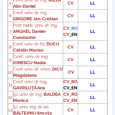
Conf. univ. dr. ing.
RIZEA
5
CV
LL
Alin-Daniel
Raportul Conducerii Centrului Universitar Pitești
Conf. univ. dr. ing.
privind implementarea Planului Operațional 2020-
6
CV
LL
GRIGORE Jan-Cristian
2024
Prof. habil. univ. dr. ing.
CV
_RO
7
ANGHEL Daniel-
LL
Parteneri CUP
CV
_EN
Constantin
Conf. univ. dr. fiz.
DUCU
Centrul de Consiliere și Orientare în Carieră
8
CV
LL
Cătălin Marian
Conf. univ. dr. ing.
Chestionar angajabilitate ALUMNI – UPB
9
CV
LL
IONESCU Nadia
Conf. univ. dr. chim.
DICU
CAR2026
10
CV
LL
Magdalena
Conf. univ. dr. ing.
CV_RO
MENIU CANTINA
11
LL
GAVRILUŢĂ Ana
CV_EN
Ş.l. univ. dr. ing.
BALDEA
CV_RO
Management
12
LL
Monica
CV_EN
Ş.l. univ. ing. dr. ec.
Programe de licentă DFMI
13
CV
LL
BĂLTEANU Ancuţa