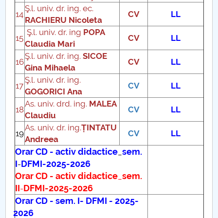
Ş.l. univ. dr. ing. ec.
Personal
14
CV
LL
RACHIERU
Nicoleta
Ş.l. univ. dr. ing
POPA
Tehnologia Constructiilor de Masini
15
CV
LL
Claudia Mari
Ş.l. univ. dr. ing.
SICOE
Inginerie Economică Industrială
16
CV
LL
Gina Mihaela
Ş.l. univ. dr. ing.
Mecatronica sistemelor de fabricatie ro
17
CV
LL
GOGORICI Ana
As. univ. drd. ing.
MALEA
Programe de master DFMI
18
CV
LL
Claudiu
As. univ. dr. ing.
ȚINTATU
Programe postuniversitare coordonate
19
CV
LL
Andreea
Orar CD - activ didactice
sem.
_
Colaborări internaționale DFMI
I
DFMI-2025-2026
-
Orar CD - activ didactice
sem.
_
Indrumare ani studii
II
DFMI-2025-2026
-
Orar CD - sem. I- DFMI - 2025-
Cercetare științifică
2026