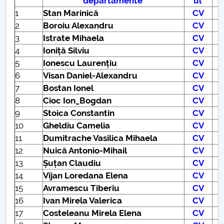
departamente
ul
1
Stan Marinică
CV
2
Boroiu Alexandru
CV
3
Istrate Mihaela
CV
4
Ioniță Silviu
CV
5
Ionescu Laurențiu
CV
6
Visan Daniel-Alexandru
CV
7
Bostan Ionel
CV
8
Cioc Ion_Bogdan
CV
9
Stoica Constantin
CV
10
Gheldiu Camelia
CV
11
Dumitrache Vasilica Mihaela
CV
12
Nuică Antonio-Mihail
CV
13
Șuțan Claudiu
CV
14
Vîjan Loredana Elena
CV
15
Avramescu Tiberiu
CV
16
Ivan Mirela Valerica
CV
17
Costeleanu Mirela Elena
CV