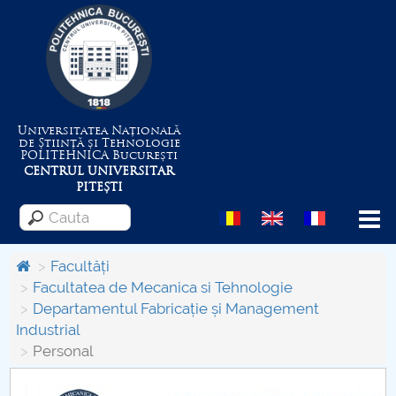
Universitatea Națională
de Știință și Tehnologie
POLITEHNICA
București
CENTRUL UNIVERSITAR
PITEȘTI
Menu
Facultăți
Facultatea de Mecanica si Tehnologie
Departamentul Fabricație și Management
Despre Universitate
Industrial
Personal
Centrul de Management al Proiectelor