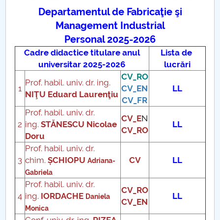
Departamentul de Fabricaţie şi
PNRR
Management Industrial
Personal 2025-2026
Proiect PRIM STUD
Cadre didactice titulare anul
Lista de
universitar 2025-2026
lucrări
Proiect SU-ETIC
CV_RO
Prof. habil. univ. dr. ing.
1
CV_EN
LL
Protecția datelor personale
NIŢU Eduard Laurenţiu
CV_FR
Prof. habil. univ. dr.
UNIVERSITATE pentru comunitate
CV_E
N
2
ing.
STĂNESCU Nicolae
LL
CV_RO
Doru
IOSUD/CSUD-Doctorate
Prof. habil. univ. dr.
3
chim.
ȘCHIOPU
CV
LL
Adriana-
Comisie de etica unversitară
Gabriela
Prof. habil. univ. dr.
Evenimente CUP
CV_RO
4
ing.
IORDACHE
LL
Daniela
CV_EN
Monica
Accesibilitate pentru studenții cu dizabilități