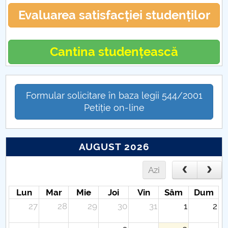
Evaluarea satisfacției studenților
Cantina studențească
Formular solicitare în baza legii 544/2001
Petiție on-line
AUGUST 2026
Azi
Lun
Mar
Mie
Joi
Vin
Sâm
Dum
27
28
29
30
31
1
2