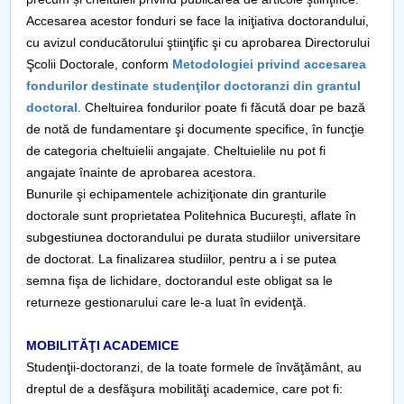
Infrastructura-Mobilitati-Parteneriate
Accesarea acestor fonduri se face la iniţiativa doctorandului,
cu avizul conducătorului ştiinţific şi cu aprobarea Directorului
Echitate-Diversitate-Incluziune
Şcolii Doctorale, conform
Metodologiei privind accesarea
fondurilor destinate studenţilor doctoranzi din grantul
Anunturi teze
doctoral
. Cheltuirea fondurilor poate fi făcută doar pe bază
de notă de fundamentare şi documente specifice, în funcţie
Linkuri utile
de categoria cheltuielii angajate. Cheltuielile nu pot fi
angajate înainte de aprobarea acestora.
Bunurile şi echipamentele achiziţionate din granturile
doctorale sunt proprietatea Politehnica Bucureşti, aflate în
subgestiunea doctorandului pe durata studiilor universitare
de doctorat. La finalizarea studiilor, pentru a i se putea
semna fişa de lichidare, doctorandul este obligat sa le
returneze gestionarului care le-a luat în evidenţă.
MOBILITĂŢI ACADEMICE
Studenţii-doctoranzi, de la toate formele de învăţământ, au
dreptul de a desfăşura mobilităţi academice, care pot fi: