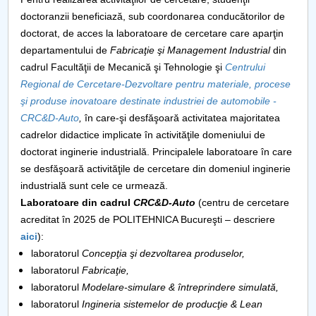
Consiliul de Administratie
doctoranzii beneficiază, sub coordonarea conducătorilor de
Nr. de telefon si adrese Facultăți
doctorat, de acces la laboratoare de cercetare care aparţin
departamentului de
Fabricaţie şi Management Industrial
din
cadrul Facultăţii de Mecanică şi Tehnologie şi
Centrului
Admitere
Regional de Cercetare-Dezvoltare pentru materiale, procese
şi produse inovatoare destinate industriei de automobile -
Români de pretutindeni - ADMITERE
CRC&D-Auto
,
în care-şi desfăşoară activitatea majoritatea
cadrelor didactice implicate în activităţile domeniului de
Senat
doctorat inginerie industrială. Principalele laboratoare în care
se desfăşoară activităţile de cercetare din domeniul inginerie
Facultăți
industrială sunt cele ce urmează.
Laboratoare din cadrul
CRC&D-Auto
(centru de cercetare
Studenți
acreditat în 2025 de POLITEHNICA Bucureşti – descriere
aici
):
Ghiduri pentru STUDENȚI
laboratorul
Concepţia şi dezvoltarea produselor,
laboratorul
Fabricaţie,
Relații Publice
laboratorul
Modelare-simulare & întreprindere simulată,
laboratorul
Ingineria sistemelor de producţie & Lean
Relații Internaționale