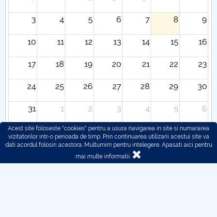
3
4
5
6
7
8
9
10
11
12
13
14
15
16
17
18
19
20
21
22
23
24
25
26
27
28
29
30
31
1
2
3
4
5
6
Acest site foloseste "cookies" pentru a usura navigarea in site si numararea
vizitatorilor intr-o perioada de timp. Prin continuarea utilizarii acestui site va
dati acordul folosiri acestora. Multumim pentru intelegere.
Apasati aici pentru
mai multe informatii.
© 2016 - 2026 POLITEHNICA București - Centrul
Universitar Pitești