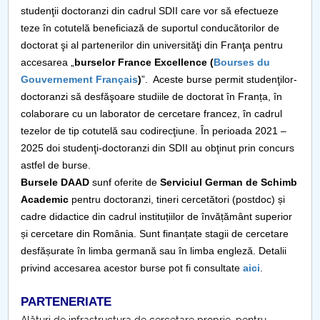
studenţii doctoranzi din cadrul SDII care vor să efectueze
teze în cotutelă beneficiază de suportul conducătorilor de
doctorat şi al partenerilor din universităţi din Franţa pentru
accesarea „
burselor France Excellence (
Bourses du
Gouvernement Français
)
”. Aceste burse permit studenţilor-
doctoranzi să desfăşoare studiile de doctorat în Franța, în
colaborare cu un laborator de cercetare francez, în cadrul
tezelor de tip cotutelă sau codirecţiune. În perioada 2021 –
2025 doi studenţi-doctoranzi din SDII au obţinut prin concurs
astfel de burse.
Bursele DAAD
sunf oferite de
Serviciul German de Schimb
Academic
pentru doctoranzi, tineri cercetători (postdoc) și
cadre didactice din cadrul instituțiilor de învățământ superior
și cercetare din România. Sunt finanțate stagii de cercetare
desfășurate în limba germană sau în limba engleză. Detalii
privind accesarea acestor burse pot fi consultate
aici
.
PARTENERIATE