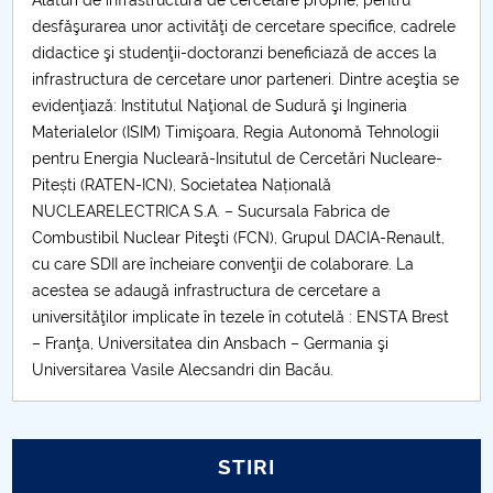
Alături de infrastructura de cercetare proprie, pentru
desfăşurarea unor activităţi de cercetare specifice, cadrele
didactice şi studenţii-doctoranzi beneficiază de acces la
infrastructura de cercetare unor parteneri. Dintre aceştia se
evidenţiază: Institutul Naţional de Sudură şi Ingineria
Materialelor (ISIM) Timişoara, Regia Autonomă Tehnologii
pentru Energia Nucleară-Insitutul de Cercetări Nucleare-
Pitești (RATEN-ICN), Societatea Națională
NUCLEARELECTRICA S.A. – Sucursala Fabrica de
Combustibil Nuclear Piteşti (FCN), Grupul DACIA-Renault,
cu care SDII are încheiare convenţii de colaborare. La
acestea se adaugă infrastructura de cercetare a
universităţilor implicate în tezele în cotutelă : ENSTA Brest
– Franţa, Universitatea din Ansbach – Germania şi
Universitarea Vasile Alecsandri din Bacău.
STIRI