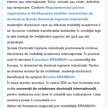
interne sau internaţionale; fizice, virtuale sau mixte; definitive
sau temporare. Conform
Regulamentului privind
organizarea şi desfăşurarea studiilor universitare de
doctorat la Școala Doctorală Inginerie Industrială
,
studenţilor-doctoranzi care au efectuat mobilităţi academice li
se recunosc creditele transferabile dobândite în condiţiile legii
la alte instituţii de învăţământ superior din ţară sau din
străinătate.
Şcoala Doctorală Inginerie industrială promovează continuu
efectuarea de mobilităţi academice internaţionale. În prezent,
sunt în derulare
8 acorduri ERASMUS+
cu universităţi din
Europa, în domeniul de doctorat inginerie industrială. Pentru
accesarea acestui tip de mobilitate, studenţii-doctoranzi
beneficiază de sprijinul
Biroului ERASMUS+
.
În baza acestor acorduri, în cadrul SDII au fost încheiate mai
multe
convenţii de colaborare doctorală internaţională
,
pentru realizarea unor teze în cotutelă sau codirecţiune. Lista
acestora poate fi consultată
aici
.
Alături de finanţarea asigurată prin mobilităţile ERASMUS+,