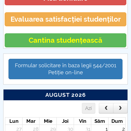
Evaluarea satisfacției studenților
Cantina studențească
Formular solicitare în baza legii 544/2001
Petiție on-line
AUGUST 2026
Azi
Lun
Mar
Mie
Joi
Vin
Sâm
Dum
27
28
29
30
31
1
2