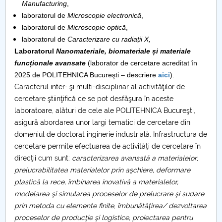
Manufacturing
,
laboratorul de
Microscopie electronică
,
PNRR
laboratorul de
Microscopie optică
,
laboratorul de
Caracterizare cu radiații X,
Proiect PRIM STUD
Laboratorul
Nanomateriale, biomateriale și materiale
funcționale avansate
(laborator de cercetare acreditat în
Proiect SU-ETIC
2025 de POLITEHNICA Bucureşti – descriere
aici
).
Caracterul inter- şi multi-disciplinar al activităţilor de
Protecția datelor personale
cercetare ştiinţifică ce se pot desfăşura în aceste
laboratoare, alături de cele ale POLITEHNICA Bucureşti,
UNIVERSITATE pentru comunitate
asigură abordarea unor largi tematici de cercetare din
domeniul de doctorat inginerie industrială. Infrastructura de
IOSUD/CSUD-Doctorate
cercetare permite efectuarea de activităţi de cercetare în
direcţii cum sunt:
caracterizarea avansată a materialelor
,
Comisie de etica unversitară
prelucrabilitatea materialelor prin aşchiere, deformare
plastică la rece, îmbinarea inovativă a materialelor,
Evenimente CUP
modelarea şi simularea proceselor de prelucrare şi sudare
prin metoda cu elemente finite
,
îmbunătăţirea/ dezvoltarea
Accesibilitate pentru studenții cu dizabilități
proceselor de producţie şi logistice, proiectarea pentru