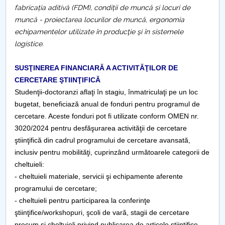
fabricația aditivă (FDM), condiții de muncă și locuri de
Raportul Conducerii Centrului Universitar Pitești
muncă - proiectarea locurilor de muncă, ergonomia
privind implementarea Planului Operațional 2020-
echipamentelor utilizate în producţie şi în sistemele
2024
logistice.
Parteneri CUP
SUSŢINEREA FINANCIARĂ A ACTIVITĂŢILOR DE
CERCETARE ŞTIINŢIFICĂ
Centrul de Consiliere și Orientare în Carieră
Studenţii-doctoranzi aflaţi în stagiu, înmatriculaţi pe un loc
bugetat, beneficiază anual de fonduri pentru programul de
Chestionar angajabilitate ALUMNI – UPB
cercetare. Aceste fonduri pot fi utilizate conform OMEN nr.
3020/2024 pentru desfăşurarea activităţii de cercetare
CAR2026
ştiinţifică din cadrul programului de cercetare avansată,
inclusiv pentru mobilităţi, cuprinzând următoarele categorii de
MENIU CANTINA
cheltuieli:
- cheltuieli materiale, servicii şi echipamente aferente
Admitere doctorat II
programului de cercetare;
- cheltuieli pentru participarea la conferinţe
Studii doctorale II
ştiinţifice/workshopuri, şcoli de vară, stagii de cercetare
precum și cheltuieli privind publicarea de articole ştiinţifice.