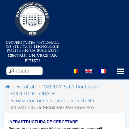
Universitatea Națională
de Știință și Tehnologie
POLITEHNICA
București
CENTRUL UNIVERSITAR
PITEȘTI
Menu
Facultăți
IOSUD/CSUD-Doctorate
ȘCOLI DOCTORALE
Școala doctorală Inginerie Industrială
Despre Universitate
Infrastructura-Mobilitati-Parteneriate
Centrul de Management al Proiectelor
INFRASTRUCTURA DE CERCETARE
Pentru realizarea activităţilor de cercetare, studenţii