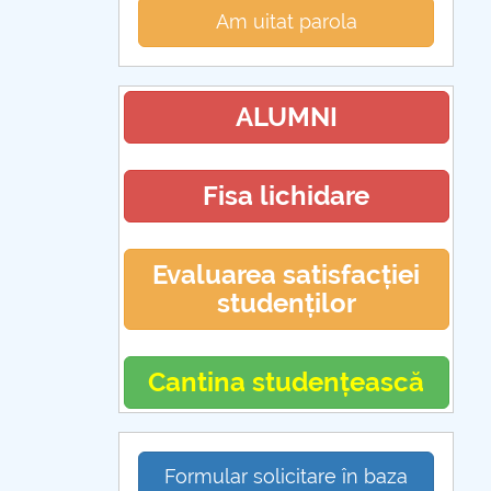
Am uitat parola
ALUMNI
Fisa lichidare
Evaluarea satisfacției
studenților
Cantina studențească
Formular solicitare în baza