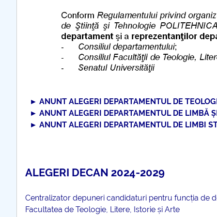
COMUNICAT Eveniment de
informare și promovare a
ofertei educaționale
universitare la Colegiul
Teoretic „Ion Cantacuzino”
Piteşti 26.03.2026
COMUNICAT Eveniment de
informare �...
►
ANUNT ALEGERI DEPARTAMENTUL DE TEOLOG
mai multe informatii...
►
ANUNT ALEGERI DEPARTAMENTUL DE LIMBĂ ȘI 
►
ANUNT ALEGERI DEPARTAMENTUL DE LIMBI ST
ALEGERI DECAN 2024-2029
Centralizator depuneri candidaturi pentru funcția de 
Facultatea de Teologie, Litere, Istorie și Arte