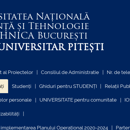
sitatea Națională
nță și Tehnologie
EHNICA
București
NIVERSITAR PITEȘTI
al Proiectelor
Consiliul de Administratie
Nr. de tel
ți
Studenți
Ghiduri pentru STUDENȚI
Relații Pub
elor personale
UNIVERSITATE pentru comunitate
I
zabilități
ind implementarea Planului Operațional 2020-2024
Parte