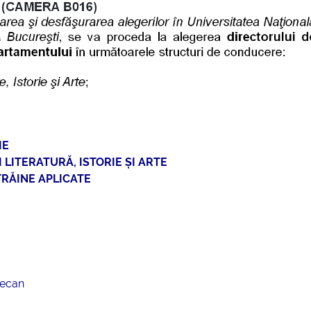
mai multe informatii...
Consultare publică
UNSTPB Având în v
prevederile Legii
Învățământului Super
în spiritul transparen
decizionale și asumă
responsabi...
mai multe
IE
LITERATURĂ, ISTORIE ȘI ARTE
RĂINE APLICATE
decan