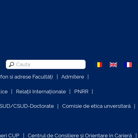
efon si adrese Facultăți
Admitere
lice
Relații Internaționale
PNRR
OSUD/CSUD-Doctorate
Comisie de etica unversitară
neri CUP
Centrul de Consiliere și Orientare în Carieră