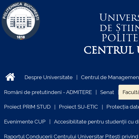
Univer
de Știi
POLIT
CENTRUL U
Despre Universitate
Centrul de Management 
Români de pretutindeni - ADMITERE
Senat
Facultă
Proiect PRIM STUD
Proiect SU-ETIC
Protecția dat
Evenimente CUP
Accesibilitate pentru studenții cu di
Raportul Conducerii Centrului Universitar Pitești priv