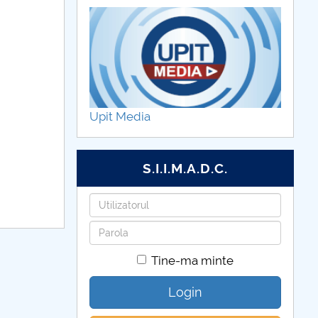
Upit Media
S.I.I.M.A.D.C.
Utilizatorul
Parola
Tine-ma minte
Login