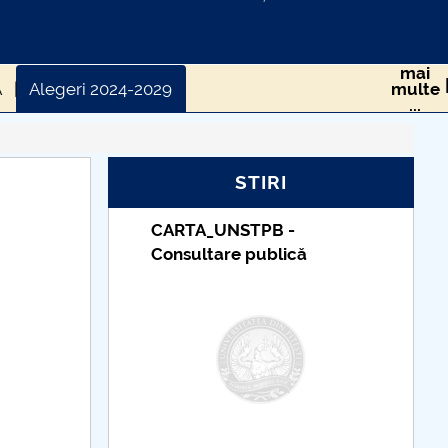
mai
A
Alegeri 2024-2029
multe
...
STIRI
Taxe de școlarizare
indexate – Centrul
Universitar Pitești