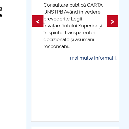
 CARTA
edere
Taxe de școlarizare
indexate Taxele se pot plăti
<
>
ior și
și cu cardul
ței
mai multe informatii...
rii
 informatii...