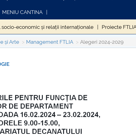
MENIU CANTINA
 socio-economic și relații internaționale
Proiecte FTLI
e și Arte
Management FTLIA
Alegeri 2024-2029
OGIE
FORMATII ACTE STUDII
CARTA_UNSTPB -
Consultare publică