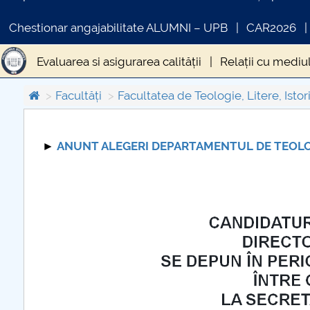
Chestionar angajabilitate ALUMNI – UPB
CAR2026
Evaluarea si asigurarea calității
Relații cu mediul
Facultăți
Facultatea de Teologie, Litere, Istori
►
ANUNT ALEGERI DEPARTAMENTUL DE TEOL
COMUNICAT DE PRESA
IN
PRIMSTUD 26.03.2026