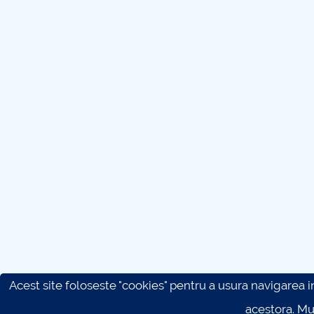
Acest site foloseste "cookies" pentru a usura navigarea in 
acestora. M