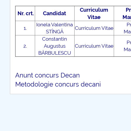
Curriculum
P
Nr. crt.
Candidat
Vitae
Man
Ionela Valentina
P
1.
Curriculum Vitae
STÎNGĂ
Ma
Constantin
P
2.
Augustus
Curriculum Vitae
Ma
BĂRBULESCU
Anunt concurs Decan
Metodologie concurs decani