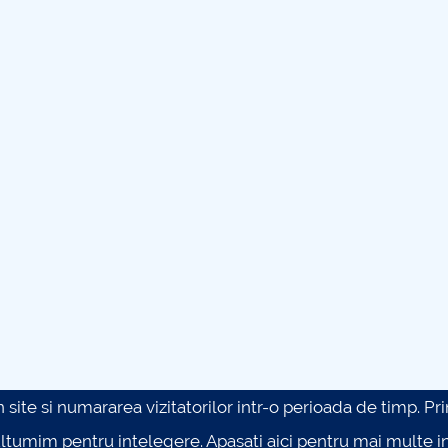
site si numararea vizitatorilor intr-o perioada de timp. Prin 
ultumim pentru intelegere.
Apasati aici pentru mai multe in