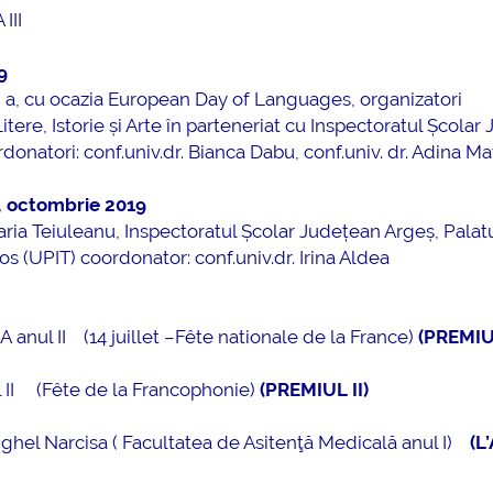
III
9
I a, cu ocazia European Day of Languages, organizatori
tere, Istorie și Arte în parteneriat cu Inspectoratul Școlar
donatori: conf.univ.dr. Bianca Dabu, conf.univ. dr. Adina Ma
,
octombrie 2019
ia Teiuleanu, Inspectoratul Școlar Județean Argeș, Palat
 (UPIT) coordonator: conf.univ.dr. Irina Aldea
anul II (14 juillet –Fête nationale de la France)
(PREMIUL
 II (Fête de la Francophonie)
(PREMIUL II)
ghel Narcisa ( Facultatea de Asitenţă Medicală anul I)
(
L’