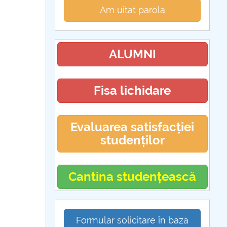
Am uitat parola
ALUMNI
Fisa lichidare
Evaluarea satisfacției
studenților
Cantina studențească
Formular solicitare în baza