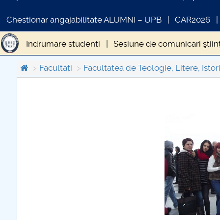
Chestionar angajabilitate ALUMNI – UPB
CAR2026
Indrumare studenti
Sesiune de comunicări ştiinţ
Studenti – Intrebari frecvente
Insertie profesion
Facultăți
Facultatea de Teologie, Litere, Istori
COMUNICAT DE PRESA
IN
PRIMSTUD 26.03.2026