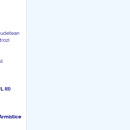
 Judetean
trozi
ul
 III)
Armistice