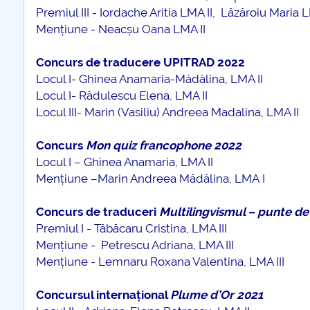
Premiul III - Iordache Aritia LMA II, Lăzăroiu Maria
Mențiune - Neacșu Oana LMA II
Concurs de traducere UPITRAD 2022
Locul I- Ghinea Anamaria-Mădălina, LMA II
Locul I- Rădulescu Elena, LMA II
Locul III- Marin (Vasiliu) Andreea Madalina, LMA II
Concurs
Mon quiz francophone 2022
Locul I – Ghinea Anamaria, LMA II
Mențiune –Marin Andreea Mădălina, LMA I
Concurs de traduceri
Multilingvismul – punte de
Premiul I - Tăbăcaru Cristina, LMA III
Mențiune - Petrescu Adriana, LMA III
Mențiune - Lemnaru Roxana Valentina, LMA III
Concursul internațional
Plume d’Or 2021