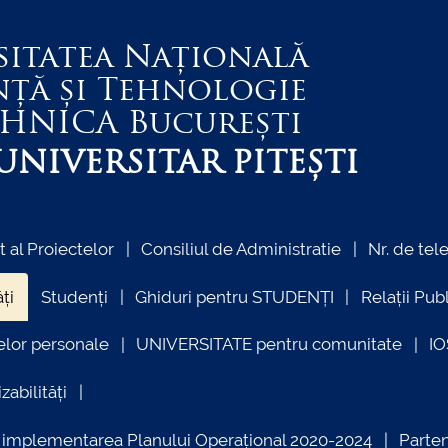
sitatea Națională
nță și Tehnologie
EHNICA
București
NIVERSITAR PITEȘTI
al Proiectelor
Consiliul de Administratie
Nr. de tel
ți
Studenți
Ghiduri pentru STUDENȚI
Relații Pub
elor personale
UNIVERSITATE pentru comunitate
I
zabilități
ind implementarea Planului Operațional 2020-2024
Parte