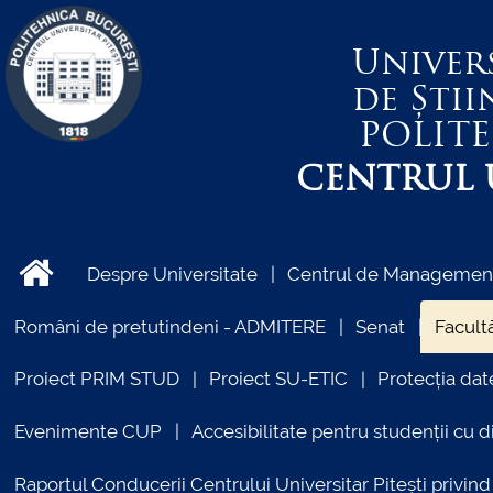
Univer
de Știi
POLIT
CENTRUL U
Despre Universitate
Centrul de Management 
Români de pretutindeni - ADMITERE
Senat
Facultă
Proiect PRIM STUD
Proiect SU-ETIC
Protecția dat
Evenimente CUP
Accesibilitate pentru studenții cu di
Raportul Conducerii Centrului Universitar Pitești priv