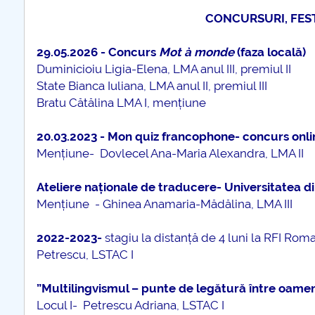
COMUNICAT Eveniment de
CONCURSURI, FEST
informare și promovare a
ofertei educaționale
29.05.2026 - Concurs
Mot à monde
(faza locală)
universitare la Colegiul
Duminicioiu Ligia-Elena, LMA anul III, premiul II
Teoretic „Ion Cantacuzino”
State Bianca Iuliana, LMA anul II, premiul III
Piteşti 26.03.2026
Bratu Cătălina LMA I, mențiune
COMUNICAT Eveniment de
informare �...
20.03.2023 - Mon quiz francophone- concurs online
Mențiune- Dovlecel Ana-Maria Alexandra, LMA II
mai multe informatii...
Ateliere naționale de traducere- Universitatea d
Mențiune - Ghinea Anamaria-Mădălina, LMA III
2022-2023-
stagiu la distanță de 4 luni la RFI Rom
Petrescu, LSTAC I
”Multilingvismul – punte de legătură între oame
Locul I- Petrescu Adriana, LSTAC I