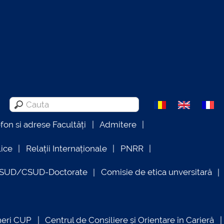
efon si adrese Facultăți
Admitere
lice
Relații Internaționale
PNRR
OSUD/CSUD-Doctorate
Comisie de etica unversitară
neri CUP
Centrul de Consiliere și Orientare în Carieră