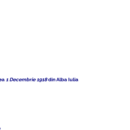
tea
1 Decembrie 1918
din Alba Iulia
0