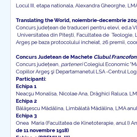
Locul III, etapa nationala, Alexandra Gheorghe, LMA 
Translating the World, noiembrie-decembrie 201
Concurs județean de traduceri pentru elevi, ed.a V
Universitatea din Pitești, Facultatea de Teologie, Li
Argeș pe baza protocolului incheiat, 26 premii, coor
Concurs Judetean de Machete
Clubul Francofon
Concurs județean,
parteneri
Colegiul Economic "Mar
Copiilor Argeş şi Departamanetul LSA -Centrul Logos
Participanti:
Echipa 1
Neacşu Monalisa, Nicolae Ana, Drăghici Raluca. LMA 
Echipa 2
Bălăşescu Mădălina, Limbălată Mădălina, LMA anul
Echipa 3
Onea Maria (Facultatea de Kinetoterapie, anul I) An
de 11 novembre 1918
)