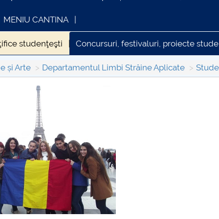
MENIU CANTINA
ifice studenţeşti
Concursuri, festivaluri, proiecte stude
ala
e și Arte
Departamentul Limbi Străine Aplicate
Stude
FORMATII ACTE STUDII
CARTA_UNSTPB -
Consultare publică