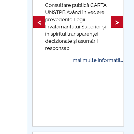
 CARTA
edere
Taxe de școlarizare
indexate Taxele se pot plăti
<
>
ior și
și cu cardul
ței
mai multe informatii...
rii
 informatii...