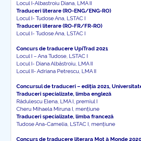
Locul I-Albastroiu Diana, LMA II
Traduceri literare (RO-ENG/ENG-RO)
Locul I- Tudose Ana, LSTAC I
Traduceri literare (RO-FR/FR-RO)
Locul I- Tudose Ana, LSTAC I
Concurs de traducere UpiTrad 2021
Locul I – Ana Tudose, LSTAC I
Locul I- Diana Albăstroiu, LMA II
Locul II- Adriana Petrescu, LMA II
Concursul de traduceri – ediția 2021, Universita
Traduceri specializate, limba engleză
Rădulescu Elena, LMA I, premiul I
Cheru Mihaela Miruna I, mențiune
Traduceri specializate, limba franceză
Tudose Ana-Camelia, LSTAC I, mențiune
Concurs de traducere literara Mot à Monde 202