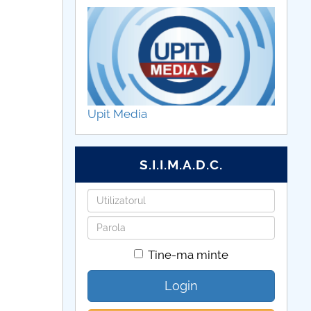
Upit Media
S.I.I.M.A.D.C.
Utilizatorul
Parola
Tine-ma minte
Login