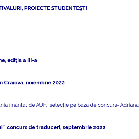
mai multe informatii...
Consultare publică
IVALURI, PROIECTE STUDENTEŞTI
UNSTPB Având în v
prevederile Legii
Învățământului Super
în spiritul transparen
decizionale și asumă
responsabi...
, ediția a III-a
mai multe
in Craiova, noiembrie 2022
ania finanțat de AUF, selecție pe baza de concurs- Adriana
ni”, concurs de traduceri, septembrie 2022