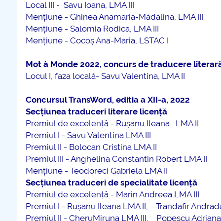
Local III - Savu Ioana, LMA III
Mențiune - Ghinea Anamaria-Mădălina, LMA III
Mențiune - Salomia Rodica, LMA III
Mențiune - Cocoș Ana-Maria, LSTAC I
Mot à Monde 2022, concurs de traducere literar
Locul I, faza locală- Savu Valentina, LMA II
Concursul TransWord, editia a XII-a, 2022
Secțiunea traduceri literare licență
Premiul de excelență - Rușanu Ileana LMA II
Premiul I - Savu Valentina LMA III
Premiul II - Bolocan Cristina LMA II
Premiul III - Anghelina Constantin Robert LMA II
Mențiune - Teodoreci Gabriela LMA II
Secțiunea traduceri de specialitate licență
Premiul de excelență - Marin Andreea LMA III
Premiul I - Rușanu Ileana LMA II, Trandafir Andra
Premiul II - CheruMiruna LMA III, Popescu Adriana 