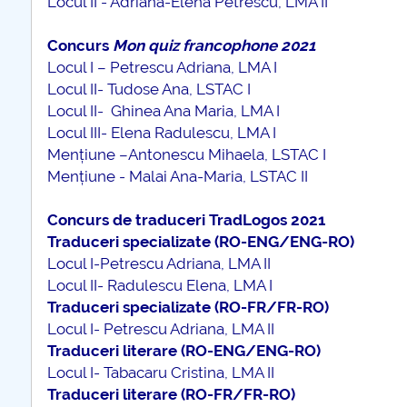
Locul II - Adriana-Elena Petrescu, LMA II
Concurs
Mon quiz francophone 2021
Locul I – Petrescu Adriana, LMA I
Locul II- Tudose Ana, LSTAC I
Locul II- Ghinea Ana Maria, LMA I
Locul III- Elena Radulescu, LMA I
Mențiune –Antonescu Mihaela, LSTAC I
Mențiune - Malai Ana-Maria, LSTAC II
Concurs de traduceri TradLogos 2021
Traduceri specializate (RO-ENG/ENG-RO)
Locul I-Petrescu Adriana, LMA II
Locul II- Radulescu Elena, LMA I
Traduceri specializate (RO-FR/FR-RO)
Locul I- Petrescu Adriana, LMA II
Traduceri literare (RO-ENG/ENG-RO)
Locul I- Tabacaru Cristina, LMA II
Traduceri literare (RO-FR/FR-RO)