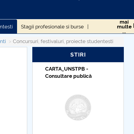
mai
ntesti
Stagii profesionale si burse
multe
...
nti
Concursuri, festivaluri, proiecte studentesti
STIRI
Taxe de școlarizare
indexate – Centrul
Universitar Pitești