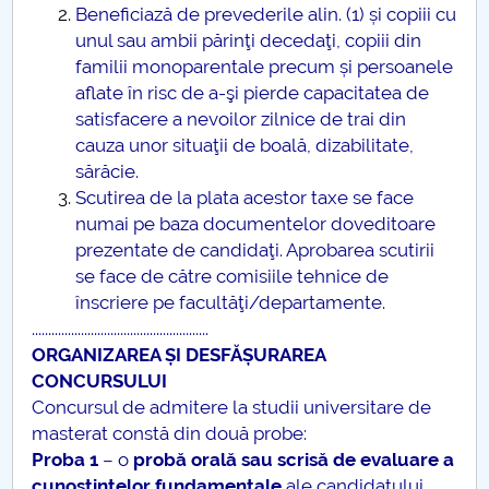
Beneficiază de prevederile alin. (1) și copiii cu
unul sau ambii părinţi decedaţi, copiii din
familii monoparentale precum și persoanele
aflate în risc de a-şi pierde capacitatea de
satisfacere a nevoilor zilnice de trai din
cauza unor situaţii de boală, dizabilitate,
sărăcie.
Scutirea de la plata acestor taxe se face
numai pe baza documentelor doveditoare
prezentate de candidaţi. Aprobarea scutirii
se face de către comisiile tehnice de
înscriere pe facultăţi/departamente.
......................................................
ORGANIZAREA ȘI DESFĂȘURAREA
CONCURSULUI
Concursul de admitere la studii universitare de
masterat constă din două probe:
Proba 1
– o
probă orală sau scrisă de evaluare a
cunoștințelor fundamentale
ale candidatului,