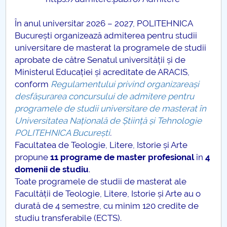
Consiliul de Administratie
În anul universitar 2026 – 2027, POLITEHNICA
Nr. de telefon si adrese Facultăți
București organizează admiterea pentru studii
universitare de masterat la programele de studii
Admitere
aprobate de către Senatul universității și de
Ministerul Educației și acreditate de ARACIS,
Români de pretutindeni - ADMITERE
conform
Regulamentului privind organizareași
desfășurarea concursului de admitere pentru
Senat
programele de studii universitare de masterat în
Universitatea Națională de Știință și Tehnologie
Facultăți
POLITEHNICA București
.
Facultatea de Teologie, Litere, Istorie și Arte
Studenți
propune
11 programe de master profesional
în
4
domenii de studiu
.
Ghiduri pentru STUDENȚI
Toate programele de studii de masterat ale
Facultății de Teologie, Litere, Istorie și Arte au o
Relații Publice
durată de 4 semestre, cu minim 120 credite de
studiu transferabile (ECTS).
Relații Internaționale