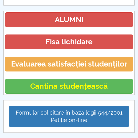
ALUMNI
Fisa lichidare
Evaluarea satisfacției studenților
Cantina studențească
Formular solicitare în baza legii 544/2001
Petiție on-line