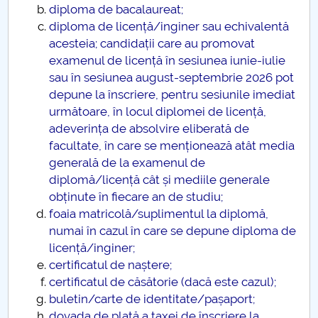
diploma de bacalaureat;
diploma de licență/inginer sau echivalentă
acesteia; candidații care au promovat
examenul de licență în sesiunea iunie-iulie
sau în sesiunea august-septembrie 2026 pot
depune la înscriere, pentru sesiunile imediat
următoare, în locul diplomei de licență,
adeverința de absolvire eliberată de
facultate, în care se menționează atât media
generală de la examenul de
diplomă/licență cât și mediile generale
obținute în fiecare an de studiu;
foaia matricolă/suplimentul la diplomă,
numai în cazul în care se depune diploma de
licență/inginer;
certificatul de naștere;
certificatul de căsătorie (dacă este cazul);
buletin/carte de identitate/pașaport;
dovada de plată a taxei de înscriere la