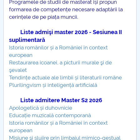
Programele de studii de masterat își propun
formarea de competențe necesare adaptării la
PNRR
cerințele de pe piața muncii.
Proiect PRIM STUD
Liste admişi master 2026 - Sesiunea II
suplimentară
Proiect SU-ETIC
Istoria românilor și a României în context
european
Protecția datelor personale
Restaurarea icoanei, a picturii murale şi de
şevalet
UNIVERSITATE pentru comunitate
Tendințe actuale ale limbii și literaturii române
Plurilingvism și inteligență artificială
IOSUD/CSUD-Doctorate
Liste admitere Master S2 2026
Comisie de etica unversitară
Apologetică și duhovnicie
Educație muzicală contemporană
Evenimente CUP
Istoria românilor și a României în context
european
Accesibilitate pentru studenții cu dizabilități
Misiune şi slujire prin limbajul mimico-gestual