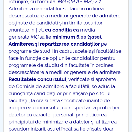
rotunjire, cu formula:
M
G
=(
M
A
+
M
B
) / 2
Admiterea candidaților se face în ordinea
descrescătoare a mediilor generale de admitere
obținute de candidați și în limita locurilor
anunțate inițial,
cu condiția ca
media
generală
M
G
să fie
minimum 6,00 (șase)
.
Admiterea și repartizarea candidaților
pe
programe de studii în cadrul aceleiași facultăți se
face în funcție de opțiunile candidaților pentru
programele de studiu din facultate în ordinea
descrescătoare a mediilor generale de admitere.
Rezultatele concursului
, verificate și aprobate
de Comisia de admitere a facultății, se aduc la
cunoștința candidaților prin afișare pe site-ul
facultății, la ora și data specificate înainte de
începerea concursului, cu respectarea protecției
datelor cu caracter personal, prin aplicarea
principiului de minimizare a datelor și utilizarea
pseudominizării, astfel încât să fie afișate doar