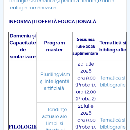
Teologie sistematică şi practică. Tendinţe noi în
Admitere Școala doctorală Filologie
teologia românească
INFORMAȚII OFERTĂ EDUCAȚIONALĂ
Domeniu și
Sesiunea
Capacitate
Program
Tematică și
Iulie 2026
de
master
bibliografie
suplimentară
școlarizare
20 iulie
2026
Plurilingvism
ora 9.00
Tematică și
și inteligență
(Proba 1),
bibliografie
artificială
ora 12.00
(Proba 2)
21 iulie
Tendințe
2026
actuale ale
ora 9.00
Tematică și
limbii și
𝐅𝐈𝐋𝐎𝐋𝐎𝐆𝐈𝐄
(Proba 1),
bibliografie