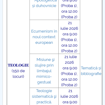
Apologetică
ora 9.00
și duhovnicie
(Proba 1),
ora 12.00
(Proba 2)
21
iulie 2026
Ecumenism în
ora 9.00
noul context
(Proba 1),
european
ora 12.00
(Proba 2)
21 iulie
Misiune şi
2026
𝐓𝐄𝐎𝐋𝐎𝐆𝐈𝐄
slujire prin
ora 9.00
Tematică și
(150 de
limbajul
(Proba 1),
bibliografie
locuri)
mimico-
ora 12.00
gestual
(Proba 2)
Teologie
21
sistematică şi
iulie 2026
practică.
ora 9.00