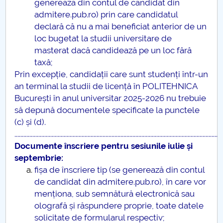
generează din contul de candidat din
admitere.pub.ro) prin care candidatul
declară că nu a mai beneficiat anterior de un
loc bugetat la studii universitare de
masterat dacă candidează pe un loc fără
taxă;
Prin excepție, candidații care sunt studenți într-un
an terminal la studii de licență în POLITEHNICA
București în anul universitar 2025-2026 nu trebuie
să depună documentele specificate la punctele
(c) și (d).
.........................................................................................................................................
Documente înscriere pentru sesiunile
iulie și
septembrie:
fișa de înscriere tip (se generează din contul
de candidat din admitere.pub.ro), în care vor
menționa, sub semnătură electronică sau
olografă și răspundere proprie, toate datele
solicitate de formularul respectiv;