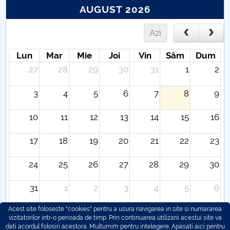
AUGUST 2026
Azi
Lun
Mar
Mie
Joi
Vin
Sâm
Dum
27
28
29
30
31
1
2
3
4
5
6
7
8
9
10
11
12
13
14
15
16
17
18
19
20
21
22
23
24
25
26
27
28
29
30
31
1
2
3
4
5
6
Acest site foloseste "cookies" pentru a usura navigarea in site si numararea
vizitatorilor intr-o perioada de timp. Prin continuarea utilizarii acestui site va
dati acordul folosiri acestora. Multumim pentru intelegere.
Apasati aici pentru