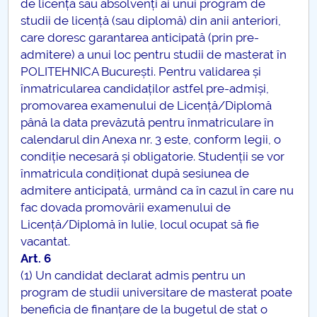
de licență sau absolvenți ai unui program de
studii de licență (sau diplomă) din anii anteriori,
care doresc garantarea anticipată (prin pre-
admitere) a unui loc pentru studii de masterat în
POLITEHNICA București. Pentru validarea și
înmatricularea candidaților astfel pre-admiși,
promovarea examenului de Licență/Diplomă
până la data prevăzută pentru înmatriculare în
calendarul din Anexa nr. 3 este, conform legii, o
condiție necesară și obligatorie. Studenții se vor
înmatricula condiționat după sesiunea de
admitere anticipată, urmând ca în cazul în care nu
fac dovada promovării examenului de
Licență/Diplomă în Iulie, locul ocupat să fie
vacantat.
Art. 6
(1) Un candidat declarat admis pentru un
program de studii universitare de masterat poate
beneficia de finanțare de la bugetul de stat o