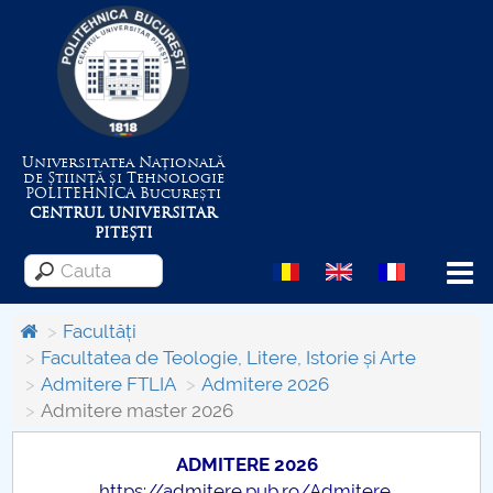
Universitatea Națională
de Știință și Tehnologie
POLITEHNICA
București
CENTRUL UNIVERSITAR
PITEȘTI
Menu
Facultăți
Facultatea de Teologie, Litere, Istorie și Arte
Admitere FTLIA
Admitere 2026
Despre Universitate
Admitere master 2026
Centrul de Management al Proiectelor
ADMITERE 2026
https://admitere.pub.ro/Admitere