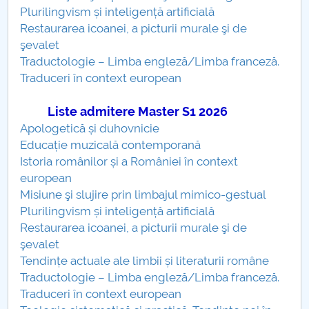
Plurilingvism și inteligență artificială
Raportul Conducerii Centrului Universitar Pitești
Restaurarea icoanei, a picturii murale şi de
privind implementarea Planului Operațional 2020-
şevalet
2024
Traductologie – Limba engleză/Limba franceză.
Traduceri în context european
Parteneri CUP
Liste admitere Master S1 2026
Centrul de Consiliere și Orientare în Carieră
Apologetică și duhovnicie
Educație muzicală contemporană
Chestionar angajabilitate ALUMNI – UPB
Istoria românilor și a României în context
european
CAR2026
Misiune şi slujire prin limbajul mimico-gestual
Plurilingvism și inteligență artificială
MENIU CANTINA
Restaurarea icoanei, a picturii murale şi de
şevalet
Admitere licență 2026
Tendințe actuale ale limbii și literaturii române
Traductologie – Limba engleză/Limba franceză.
Admitere master 2026
Traduceri în context european