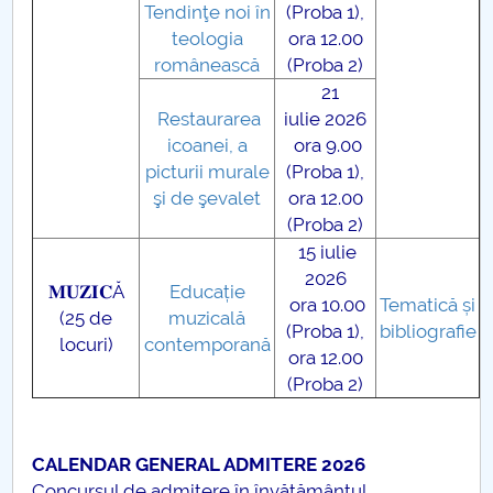
Tendinţe noi în
(Proba 1),
teologia
ora 12.00
românească
(Proba 2)
21
Restaurarea
iulie 2026
icoanei, a
ora 9.00
picturii murale
(Proba 1),
şi de şevalet
ora 12.00
(Proba 2)
15 iulie
2026
𝐌𝐔𝐙𝐈𝐂Ă
Educație
ora 10.00
Tematică și
(25 de
muzicală
(Proba 1),
bibliografie
locuri)
contemporană
ora 12.00
(Proba 2)
CALENDAR GENERAL ADMITERE 2026
Concursul de admitere în învățământul