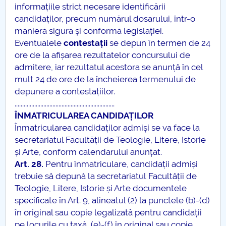
informațiile strict necesare identificării
candidaților, precum numărul dosarului, într-o
manieră sigură și conformă legislației.
Eventualele
contestații
se depun în termen de 24
ore de la afișarea rezultatelor concursului de
admitere, iar rezultatul acestora se anunță în cel
mult 24 de ore de la încheierea termenului de
depunere a contestațiilor.
..................................................................
ÎNMATRICULAREA CANDIDAȚILOR
Înmatricularea candidaților admiși se va face la
secretariatul Facultății de Teologie, Litere, Istorie
și Arte, conform calendarului anunțat.
Art.
28.
Pentru înmatriculare, candidații admiși
trebuie să depună la secretariatul Facultății de
Teologie, Litere, Istorie și Arte documentele
specificate în Art. 9, alineatul (2) la punctele (b)-(d)
în original sau copie legalizată pentru candidații
pe locurile cu taxă, (e)-(f) în original sau copie