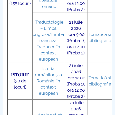
literaturii
(155 locuri)
ora 12.00
române
(Proba 2)
Traductologie
21 iulie
– Limba
2026
engleză/Limba
ora 9.00
Tematică și
franceză.
(Proba 1),
bibliografie
Traduceri în
ora 12.00
context
(Proba 2)
european
21 iulie
Istoria
2026
𝐈𝐒𝐓𝐎𝐑𝐈𝐄
românilor și a
ora 12.00
Tematică și
(30 de
României în
(Proba 1),
bibliografie
locuri)
context
ora 12.00
european
(Proba 2)
21 iulie
2026