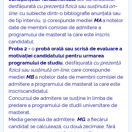
desfășurată
cu prezență fizică sau susținută on-
line
, cu subiecte dintr-o bibliografie anunțată sau
de tip interviu, și corespunde mediei
M
A
a notelor
date de membrii comisiei de admitere a
programului de masterat la care este înscris
candidatul;
Proba 2 -
o
probă orală sau scrisă de evaluare a
motivației candidatului pentru urmarea
programului de studiu
, desfășurată
cu prezență
fizică sau susținută on-line
, care
corespunde
mediei
M
B
a notelor date de membrii comisiei de
admitere a programului de masterat la care este
înscriscandidatul.
Concursul de admitere se susține în limba de
predare a programului de studii universitare de
masterat.
Media generală de admitere,
M
G
,
a fiecărui
candidat se calculează, cu două zecimale, fără