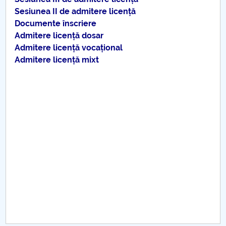
Consiliul de Administratie
Sesiunea II de admitere licență
Documente înscriere
Nr. de telefon si adrese Facultăți
Admitere licență dosar
Admitere licență vocațional
Admitere
Admitere licență mixt
Români de pretutindeni - ADMITERE
Senat
Facultăți
Studenți
Ghiduri pentru STUDENȚI
Relații Publice
Relații Internaționale