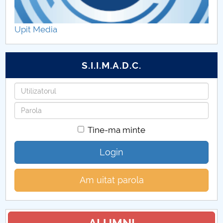
Documente înscriere
Upit Media
Admitere licență dosar
Admitere licență vocațional
S.I.I.M.A.D.C.
Admitere licență mixt
Utilizatorul
Parola
Tine-ma minte
Login
Am uitat parola