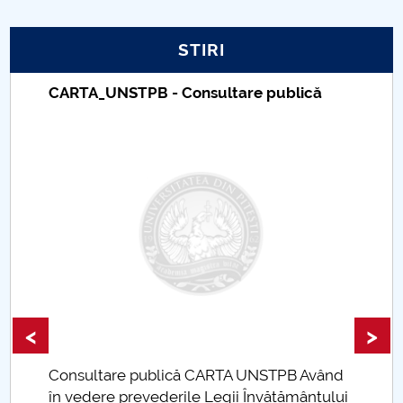
PNRR
STIRI
Proiect PRIM STUD
CARTA_UNSTPB - Consultare publică
Proiect SU-ETIC
Protecția datelor personale
UNIVERSITATE pentru comunitate
IOSUD/CSUD-Doctorate
Comisie de etica unversitară
<
>
Evenimente CUP
Consultare publică CARTA UNSTPB Având
Accesibilitate pentru studenții cu dizabilități
.
în vedere prevederile Legii Învățământului