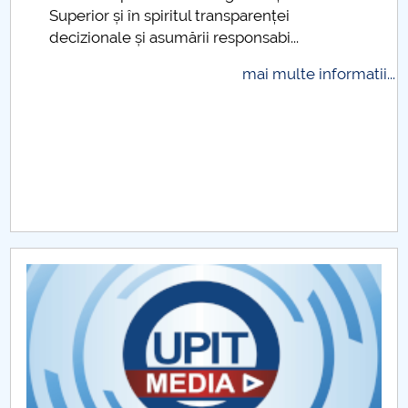
Superior și în spiritul transparenței
Raportul Conducerii Centrului Universitar Pitești
decizionale și asumării responsabi...
privind implementarea Planului Operațional 2020-
2024
mai multe informatii...
Parteneri CUP
Centrul de Consiliere și Orientare în Carieră
Chestionar angajabilitate ALUMNI – UPB
CAR2026
MENIU CANTINA
Sesiunea III de admitere licență
Sesiunea II de admitere licență