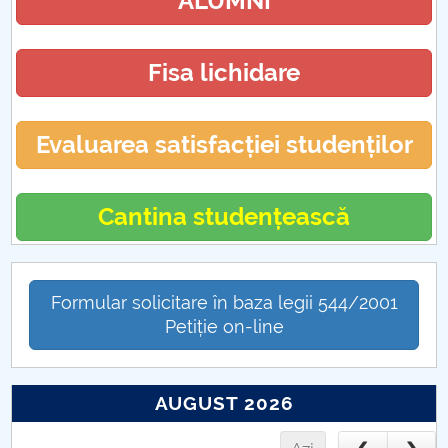
ALUMNI
Fisa lichidare
Evaluarea satisfacției studenților
Cantina studențească
Formular solicitare în baza legii 544/2001
Petiție on-line
AUGUST 2026