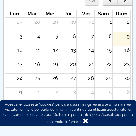
Azi
Lun
Mar
Mie
Joi
Vin
Sâm
Dum
27
28
29
30
31
1
2
3
4
5
6
7
8
9
10
11
12
13
14
15
16
17
18
19
20
21
22
23
24
25
26
27
28
29
30
31
1
2
3
4
5
6
Acest site foloseste "cookies" pentru a usura navigarea in site si numararea
vizitatorilor intr-o perioada de timp. Prin continuarea utilizarii acestui site va
dati acordul folosiri acestora. Multumim pentru intelegere.
Apasati aici pentru
mai multe informatii.