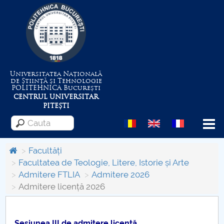
Universitatea Națională
de Știință și Tehnologie
POLITEHNICA
București
CENTRUL UNIVERSITAR
PITEȘTI
Menu
Facultăți
Facultatea de Teologie, Litere, Istorie și Arte
Admitere FTLIA
Admitere 2026
Despre Universitate
Admitere licență 2026
Centrul de Management al Proiectelor
Sesiunea III de admitere licență